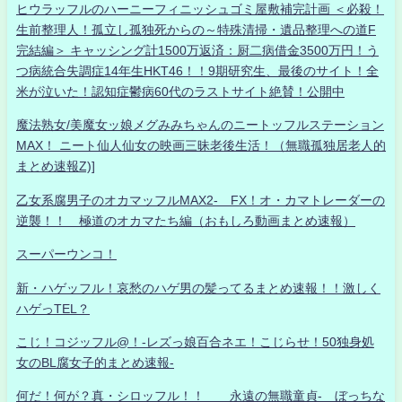
ヒウラッフルのハーニーフィニッシュゴミ屋敷補完計画 ＜必殺！
生前整理人！孤立し孤独死からの～特殊清掃・遺品整理への道F
完結編＞ キャッシング計1500万返済：厨二病借金3500万円！う
つ病統合失調症14年生HKT46！！9期研究生、最後のサイト！全
米が泣いた！認知症鬱病60代のラストサイト絶賛！公開中
魔法熟女/美魔女ッ娘メグみみちゃんのニートッフルステーション
MAX！ ニート仙人仙女の映画三昧老後生活！（無職孤独居老人的
まとめ速報Z)]
乙女系腐男子のオカマッフルMAX2- FX！オ・カマトレーダーの
逆襲！！ 極道のオカマたち編（おもしろ動画まとめ速報）
スーパーウンコ！
新・ハゲッフル！哀愁のハゲ男の髪ってるまとめ速報！！激しく
ハゲっTEL？
こじ！コジッフル@！-レズっ娘百合ネエ！こじらせ！50独身処
女のBL腐女子的まとめ速報-
何だ！何が？真・シロッフル！！ 永遠の無職童貞- ぼっちな