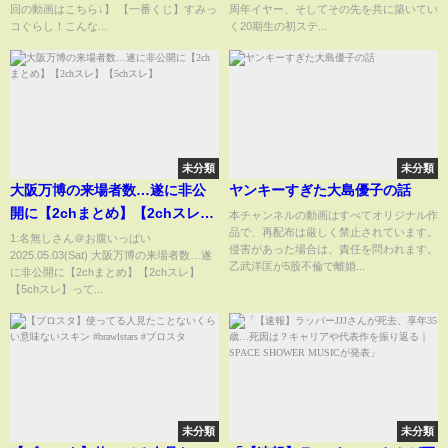
回の動画はこちら↓】 【一番くじ】すみっ
周年イヤー、そしてその先を共に築いてい
コぐらし！こんな...
く20期生の初ステ...
未分類
未分類
大阪万博の来場者数…遂に非公
ヤンキーすぎた大島優子の話
開に【2chまとめ】【2chスレ】
本チャンネルの動画はすべてオリジナル作
品で、再配布は厳しく禁止されています。
【5chスレ】
1:名無しさん＠お腹いっぱい
侵害があった場合は、責任を問われます。
2025.05.03(Sat) 大阪万博の来場者数…遂
乙武洋匡が5股不倫で離婚...
に非公開に【2chまとめ】【2chスレ】
【5chスレ】って...
未分類
未分類