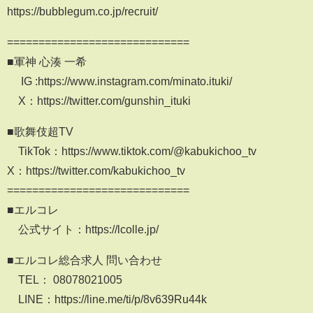
https://bubblegum.co.jp/recruit/
=============================
■軍神 心湊 一希
IG :https://www.instagram.com/minato.ituki/
X：https://twitter.com/gunshin_ituki
■歌舞伎超TV
TikTok：https://www.tiktok.com/@kabukichoo_tv
X：https://twitter.com/kabukichoo_tv
=============================
■エルコレ
公式サイト：https://lcolle.jp/
■エルコレ総合求人 問い合わせ
TEL： 08078021005
LINE：https://line.me/ti/p/8v639Ru44k