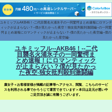
ユキミッフルAKB46！-二代目襲名火浦氷子の一同驚愕まとめ速報にロマンテ
ィックが止まらない？--僕が見たかった夜空！独女批判殺到激闘編--の一同驚
愕まとめ速報にロマンティックが止まらない？-僕の見たかった夜空編--僕の
見たかった星空編-
ユキミッフル--AKB46！--二代
目襲名火浦氷子の一同驚愕ま
とめ速報！にロマンティック
が止まらない？僕が見たかっ
た夜空-独女批判殺到激闘編
腐女子＜お客様皆様が掲載の記事等へアクセス、閲覧、こちらのサービ
スを利用される事でかろうじて運営できています＞本日は足元が悪い中
ご足労頂き誠に有難うございます。