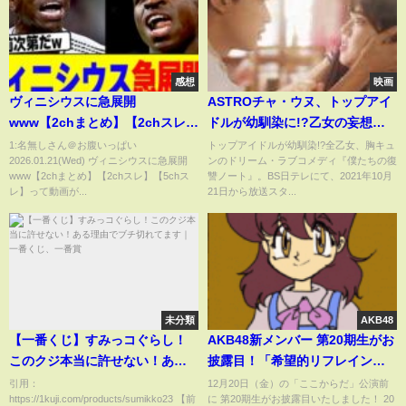
感想
映画
ヴィニシウスに急展開
ASTROチャ・ウヌ、トップアイ
www【2chまとめ】【2chスレ】
ドルが幼馴染に!?乙女の妄想が
【5chスレ】
詰まった胸キュンシーン満載！
1:名無しさん＠お腹いっぱい
トップアイドルが幼馴染!?全乙女、胸キュ
2026.01.21(Wed) ヴィニシウスに急展開
ンのドリーム・ラブコメディ『僕たちの復
ドラマ『僕たちの復讐ノート』
www【2chまとめ】【2chスレ】【5chス
讐ノート』。BS日テレにて、2021年10月
予告
レ】って動画が...
21日から放送スタ...
未分類
AKB48
【一番くじ】すみっコぐらし！
AKB48新メンバー 第20期生がお
このクジ本当に許せない！ある
披露目！「希望的リフレイン」
理由でブチ切れてます｜一番く
をパフォーマンス
引用：
12月20日（金）の「ここからだ」公演前
https://1kuji.com/products/sumikko23 【前
に 第20期生がお披露目いたしました！ 20
じ、一番賞