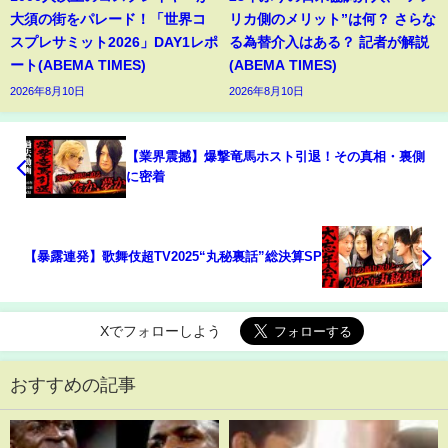
大須の街をパレード！「世界コ
リカ側のメリット”は何？ さらな
スプレサミット2026」DAY1レポ
る為替介入はある？ 記者が解説
ート(ABEMA TIMES)
(ABEMA TIMES)
2026年8月10日
2026年8月10日
【業界震撼】爆撃竜馬ホスト引退！その真相・裏側
に密着
【暴露連発】歌舞伎超TV2025“丸秘裏話”総決算SP
Xでフォローしよう
おすすめの記事