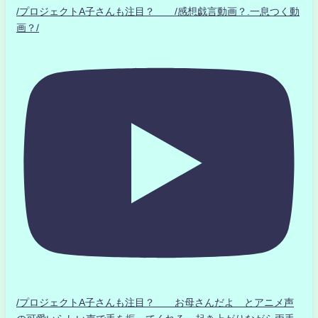
/プロジェクトA子さんも注目？ /感想戯言動画？.一息つく動
画？/
/プロジェクトA子さんも注目？ お母さんだよ とアニメ声