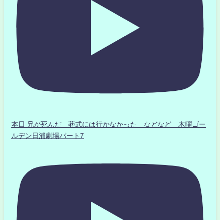
本日 兄が死んだ 葬式には行かなかった などなど 木曜ゴー
ルデン日浦劇場パート7