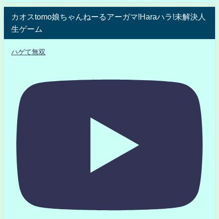
カオスtomo娘ちゃんねーるアーガマ!Haraハラ!未解決人
生ゲーム
ハゲて無双