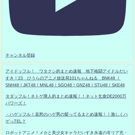
チャンネル登録
アイドッフル！ ワタクシ的まとめ速報 地下格闘アイドルだい
すき！23 ひうらのアニメ放送局101ちゃんねる BNK48 ！
SNH48！JKT48！MNL48！SGO48！GNZ48！STU48！SKE48
タダッフル！ネトゲ廃人的まとめ速報！！ネット乞食DE2000万
パワーズ！
・ハゲッフル！哀愁のハゲ男の髪ってるまとめ速報！！激しくハ
ゲっTEL？
ロボットアニメ！メカと美少女キャラだいすき永遠の非リア充・