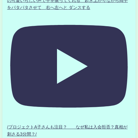
の可愛いらしい声で手を振ってくれる 起き上がりながら両手
をパタパタさせて 右へ左へと ダンスする
/プロジェクトA子さんも注目？ なぜ私は入会拒否？真相が
刺さる3分間？/