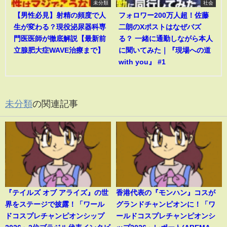
未分類
社会
【男性必見】射精の頻度で人
フォロワー200万人超！佐藤
生が変わる？現役泌尿器科専
二朗のXポストはなぜバズ
門医医師が徹底解説【最新前
る？ 一緒に通勤しながら本人
立腺肥大症WAVE治療まで】
に聞いてみた｜『現場への道
with you』 #1
未分類
の関連記事
『テイルズ オブ アライズ』の世
香港代表の『モンハン』コスが
界をステージで披露！「ワール
グランドチャンピオンに！「ワ
ドコスプレチャンピオンシップ
ールドコスプレチャンピオンシ