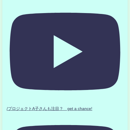
/プロジェクトA子さんも注目？ get a chance!