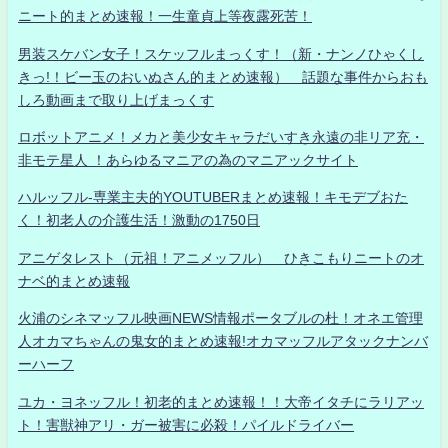
ニート的まとめ速報！一生童貞上等夜露死苦！
男装スケバン女子！スケッフルまっくす！（新・ナンノひゃくし
きっ!！ビー玉のおいぬさん的まとめ速報） 話題な事件からおも
しろ動画まで取り上げまっくす
ロボットアニメ！メカと美少女キャラだいすき永遠の非リア充・
非モテ星人 ！あらゆるマニアの為のマニアックサイト
ハルッフル-専業主夫的YOUTUBERまとめ速報！キモデブおた
く！初老人の介護生活！激動の1750日
アニゲタレスト（元祖！アニメッフル） ひきこもりニートのオ
ナベ的まとめ速報
火浦のシネマッフル映画NEWS情報ポータブルの杜！オネエ管理
人オカマちゃんの鬼女的まとめ速報!オカマッフルアタックナンバ
ーハーフ
ユカ・ヨネッフル！初老的まとめ速報！！大帝イタチにラリアッ
ト！害獣神アリ・ガー被害に必殺！パイルドライバー