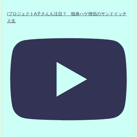
/プロジェクトA子さんも注目？ 独身ハゲ僧侶のサンドイッチ
人生