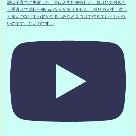
親は子育てに失敗した」子は人生に失敗した。負けに気付きも
う手遅れで逆転一発manなんかありません、 残りの人生、貧し
く食いつないでわずかな楽しみなど見つけて生きていくしかな
いのです。ないのです。