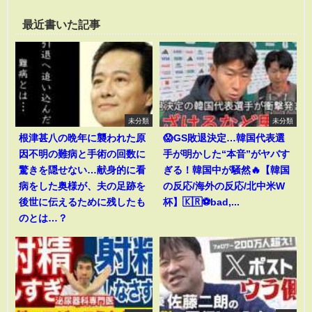
最近書いた記事
未分類
未分類
根津甚八の晩年に襲われた原
😱GS敗退決定…韓国代表選
因不明の難病と手術の回数に
手が明かした“本音”がヤバす
驚きを隠せない…献身的に看
ぎる！韓国中が騒然🔥【韓国
病をした奥様が、夫の足跡を
の反応/海外の反応/北中米W
後世に伝えるために残したも
杯】🇰🇷⚽bad,...
のとは…？