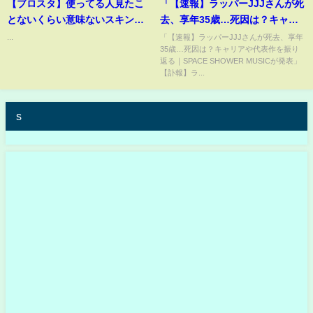
【ブロスタ】使ってる人見たこ
「【速報】ラッパーJJJさんが死
とないくらい意味ないスキン
去、享年35歳…死因は？キャリ
#brawlstars #ブロスタ
アや代表作を振り返る｜SPACE
...
「【速報】ラッパーJJJさんが死去、享年
35歳…死因は？キャリアや代表作を振り
SHOWER MUSICが発表」
返る｜SPACE SHOWER MUSICが発表」
【訃報】ラ...
s