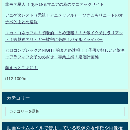
非モテ星人 ！あらゆるマニアの為のマニアックサイト
アニゲタレスト（元祖！アニメッフル） ひきこもりニートのオ
ナベ的まとめ速報
ユカ・ヨネッフル！初老的まとめ速報！！大帝イタチにラリアッ
ト！害獣神アリ・ガー被害に必殺！パイルドライバー
ヒロコンプレックスNIGHT 的まとめ速報！！子供が欲しいど陰キ
ャアラフィフ女子のめざせ！専業主婦！婚活計画編
萌えっとこあに！
t112-1000ｍ
カテゴリー
動画やサムネイルで使用している映像の著作権や肖像権