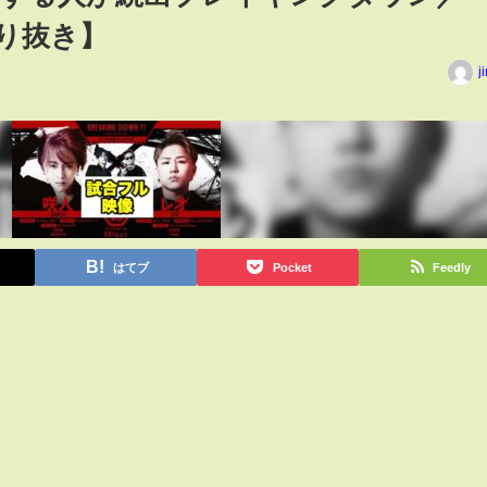
【切り抜き】
j
はてブ
Pocket
Feedly