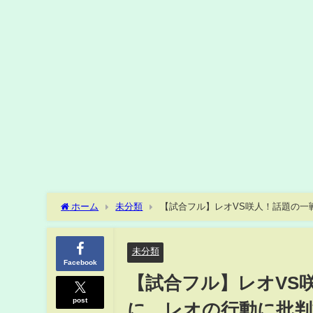
ホーム
未分類
【試合フル】レオVS咲人！話題の一
BreakingDown】【切り抜き】
未分類
Facebook
【試合フル】レオVS
post
に…レオの行動に批