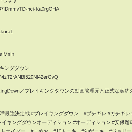
UC37lDmmvTD-nci-Ka0rgOHA
akura1
elMain
レイキングダウン
UCP4zT2rANBl529Nl42erGvQ
kingDown／ブレイキングダウンの動画管理元と正式な契約
慢 #喧嘩最強決定戦 #ブレイキングダウン #ブチギレ #ガチギレ 
レイキングダウンオーディション #オーディション #安保瑠
ウトサイダー #こめお #10人ニキ #勾配ニキ #ジョリー