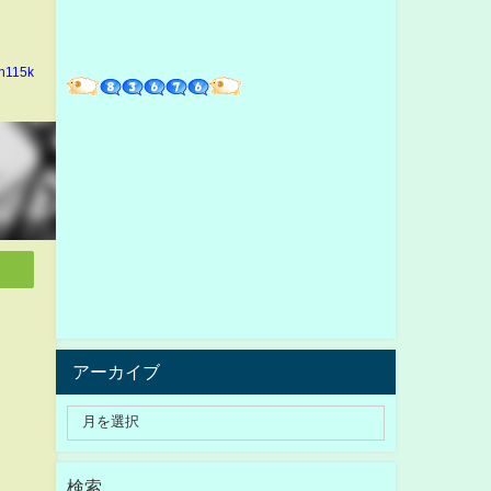
in115k
アーカイブ
検索