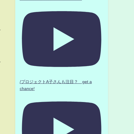
ン
ン
/プロジェクトA子さんも注目？ get a
chance!