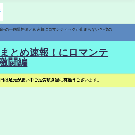
編--の一同驚愕まとめ速報にロマンティックが止まらない？-僕の
驚愕まとめ速報！にロマンテ
激闘編
日は足元が悪い中ご足労頂き誠に有難うございます。