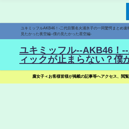
ユキミッフルAKB46！-二代目襲名火浦氷子の一同驚愕まとめ
見たかった夜空編--僕の見たかった星空編-
ユキミッフル--AKB46
ィックが止まらない？僕が
腐女子＜お客様皆様が掲載の記事等へアクセス、閲覧