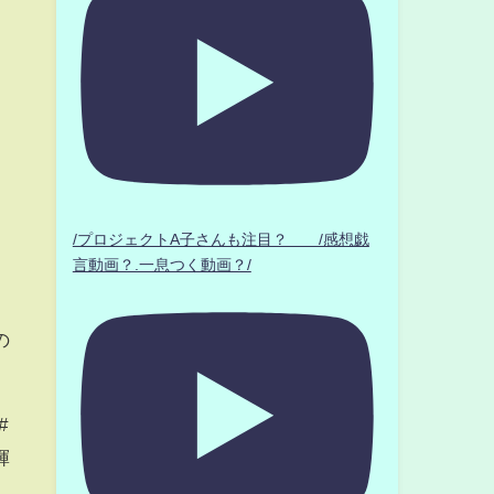
/プロジェクトA子さんも注目？ /感想戯
言動画？.一息つく動画？/
の
#
輝