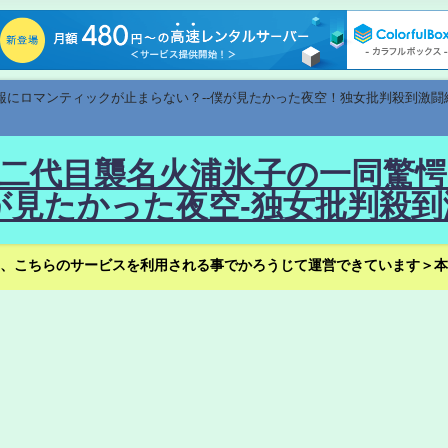
速報にロマンティックが止まらない？--僕が見たかった夜空！独女批判殺到激闘
！--二代目襲名火浦氷子の一同
見たかった夜空-独女批判殺到
、こちらのサービスを利用される事でかろうじて運営できています＞本