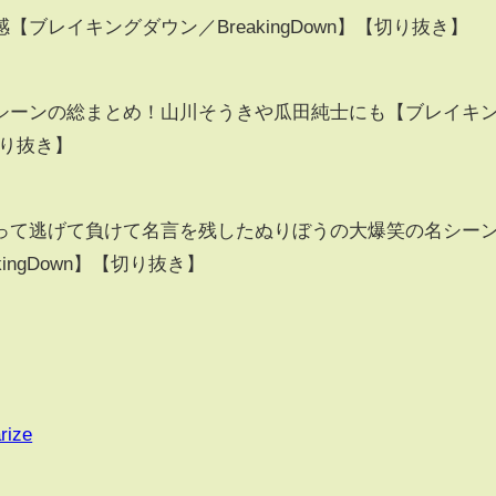
ブレイキングダウン／BreakingDown】【切り抜き】
シーンの総まとめ！山川そうきや瓜田純士にも【ブレイキ
【切り抜き】
って逃げて負けて名言を残したぬりぼうの大爆笑の名シー
ingDown】【切り抜き】
rize