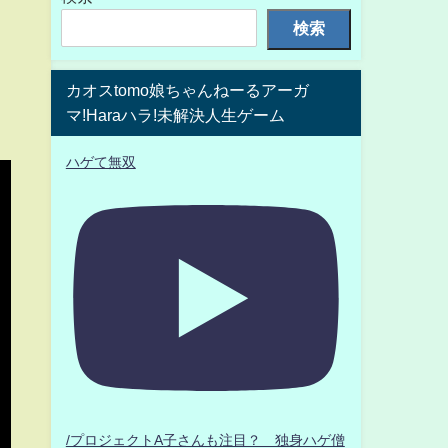
検索
カオスtomo娘ちゃんねーるアーガ
マ!Haraハラ!未解決人生ゲーム
ハゲて無双
/プロジェクトA子さんも注目？ 独身ハゲ僧