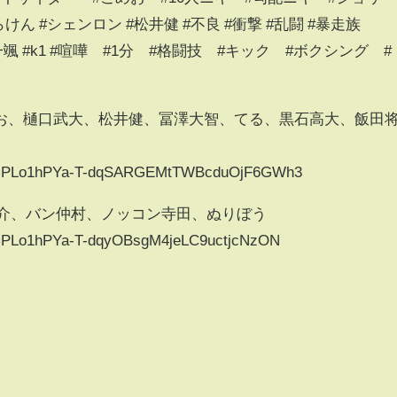
らけん #シェンロン #松井健 #不良 #衝撃 #乱闘 #暴走族
細川一颯 #k1 #喧嘩 #1分 #格闘技 #キック #ボクシング #
お、樋口武大、松井健、冨澤大智、てる、黒石高大、飯田
?list=PLo1hPYa-T-dqSARGEMtTWBcduOjF6GWh3
裕介、バン仲村、ノッコン寺田、ぬりぼう
list=PLo1hPYa-T-dqyOBsgM4jeLC9uctjcNzON