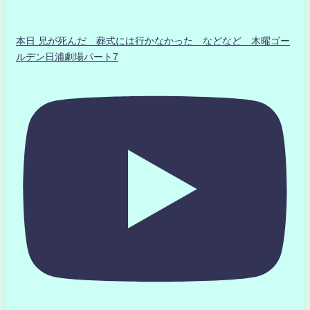
本日 兄が死んだ 葬式には行かなかった などなど 木曜ゴー
ルデン日浦劇場パート7