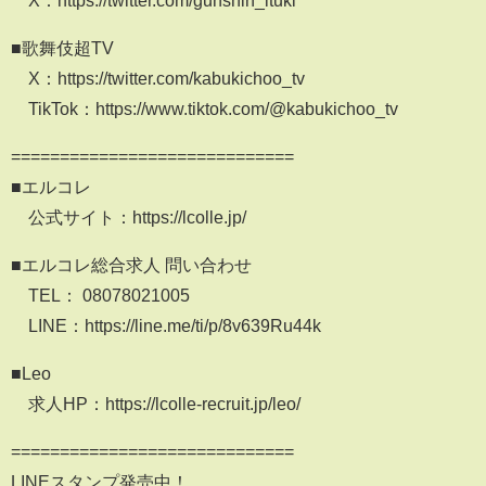
X：https://twitter.com/gunshin_ituki
■歌舞伎超TV
X：https://twitter.com/kabukichoo_tv
TikTok：https://www.tiktok.com/@kabukichoo_tv
=============================
■エルコレ
公式サイト：https://lcolle.jp/
■エルコレ総合求人 問い合わせ
TEL： 08078021005
LINE：https://line.me/ti/p/8v639Ru44k
■Leo
求人HP：https://lcolle-recruit.jp/leo/
=============================
LINEスタンプ発売中！