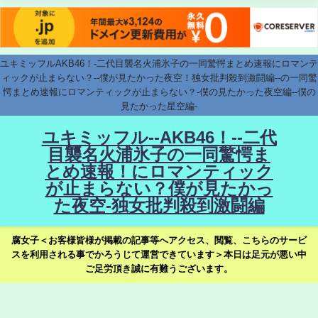
ユキミッフルAKB46！-二代目襲名火浦氷子の一同驚愕まとめ速報にロマンテ
ィックが止まらない？--僕が見たかった夜空！独女批判殺到激闘編--の一同驚
愕まとめ速報にロマンティックが止まらない？-僕の見たかった夜空編--僕の
見たかった星空編-
ユキミッフル--AKB46！--二代
目襲名火浦氷子の一同驚愕ま
とめ速報！にロマンティック
が止まらない？僕が見たかっ
た夜空-独女批判殺到激闘編
腐女子＜お客様皆様が掲載の記事等へアクセス、閲覧、こちらのサービ
スを利用される事でかろうじて運営できています＞本日は足元が悪い中
ご足労頂き誠に有難うございます。