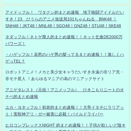
アイドッフル！ ワタクシ的まとめ速報 地下格闘アイドルだい
すき！23 ひうらのアニメ放送局101ちゃんねる BNK48 ！
SNH48！JKT48！MNL48！SGO48！GNZ48！STU48！SKE48
タダッフル！ネトゲ廃人的まとめ速報！！ネット乞食DE2000万
パワーズ！
・ハゲッフル！哀愁のハゲ男の髪ってるまとめ速報！！激しくハ
ゲっTEL？
ロボットアニメ！メカと美少女キャラだいすき永遠の非リア充・
非モテ星人 ！あらゆるマニアの為のマニアックサイト
アニゲタレスト（元祖！アニメッフル） ひきこもりニートのオ
ナベ的まとめ速報
ユカ・ヨネッフル！初老的まとめ速報！！大帝イタチにラリアッ
ト！害獣神アリ・ガー被害に必殺！パイルドライバー
ヒロコンプレックスNIGHT 的まとめ速報！！子供が欲しいど陰キ