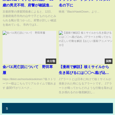
歳の男児不明、府警が確認進め
名の下に
る
京都府警の捜査関係者によると、12日、
映画「BlackHawkDown」より...
京都府南丹市内の山中で子どものものとみ
られる靴が見つかった。府警が詳しい確認
を進めている。 市内では3...
未分類
国際
金バエ死亡説について 野田草
【漫画で解説】核ミサイルから
履
生き延びるには〇〇へ逃げ込
め。Jアラートが鳴ってからの正
https://linktr.ee/morisekisekimori ?各ストリ
Jアラートとは日本に向けて核ミサイルが
ーマー様はこちらでリアルタイムで観れま
発射された時になるアラートです。 Jアラ
しい行動を解説【おじい/漫画/ア
す 森関YTがリスペク...
ートが鳴ってからどのような行動を取れば
ニメ/マンガ/】
生き残れるのか徹底解説し...
s