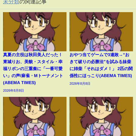
未分類
の関連記事
真夏の主役は秋田美人だった！
おやつ当てゲームで3連敗→“お
東城りお、美貌・スタイル・幸
きて破りの必勝法”を試みる妹柴
福リボンの三重奏に「一番可愛
に姉柴「それはダメ！」 2匹の関
い」の声/麻雀・Mトーナメント
係性にほっこり(ABEMA TIMES)
(ABEMA TIMES)
2026年8月8日
2026年8月8日