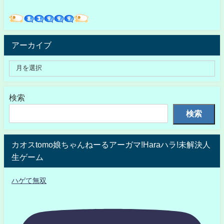
アーカイブ
検索
検索
カオスtomo娘ちゃんねーるアーガマ!Haraハラ!未解決人
生ゲーム
ハゲて無双