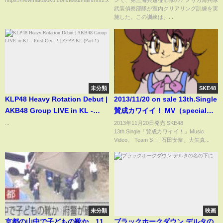
https://newmatosoku.com/feed/main/rss2.xml...
ンで、第三海兵遠征部隊のアメリカ海兵隊
武装偵察部隊が室内クリアリング訓練を実
施した。この訓練は、...
未分類
SKE48
KLP48 Heavy Rotation Debut |
2013/11/20 on sale 13th.Single
AKB48 Group LIVE in KL -
賛成カワイイ！ MV（special
First Cry - ! | ZEPP KL (Part 1)
edit ver.）
...
2013年11月20日発売 SKE48
13th.Single「賛成カワイイ！」Music
Video。 Team S ： 石田安奈、大矢真...
未分類
映画
京都の山中で子どもの靴か 11
ブラックホークダウン デルタの