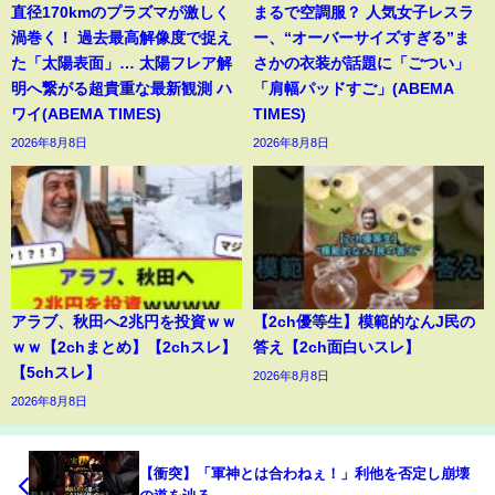
直径170kmのプラズマが激しく
まるで空調服？ 人気女子レスラ
渦巻く！ 過去最高解像度で捉え
ー、“オーバーサイズすぎる”ま
た「太陽表面」… 太陽フレア解
さかの衣装が話題に「ごつい」
明へ繋がる超貴重な最新観測 ハ
「肩幅パッドすご」(ABEMA
ワイ(ABEMA TIMES)
TIMES)
2026年8月8日
2026年8月8日
アラブ、秋田へ2兆円を投資ｗｗ
【2ch優等生】模範的なんJ民の
ｗｗ【2chまとめ】【2chスレ】
答え【2ch面白いスレ】
【5chスレ】
2026年8月8日
2026年8月8日
【衝突】「軍神とは合わねぇ！」利他を否定し崩壊