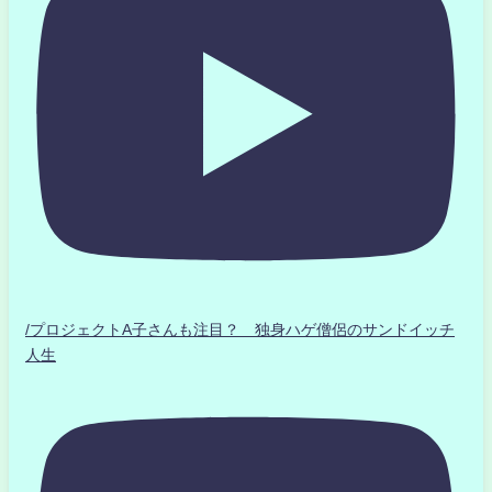
/プロジェクトA子さんも注目？ 独身ハゲ僧侶のサンドイッチ
人生