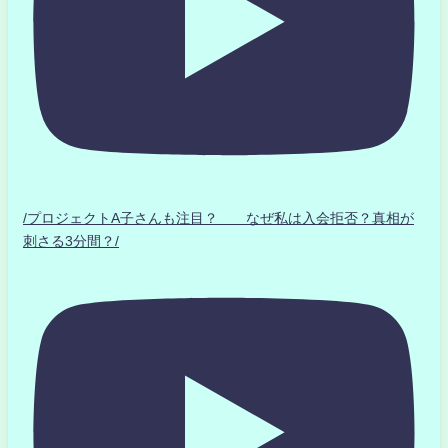
/プロジェクトA子さんも注目？ なぜ私は入会拒否？真相が
刺さる3分間？/