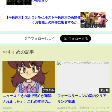
の道を辿る…
【平良翔太】エルコレNo.1ホスト平良翔太の高額使
うお客様との同伴に密着するが…
Xでフォローしよう
おすすめの記事
デジタル
未分類
ニュース「その場で死亡が確認
フォースリーコンの室内クリア
されました」←これの本当の意
リング訓練
味・・・・
Source:
2021年6月15日、沖縄のキャンプ・ハンセ