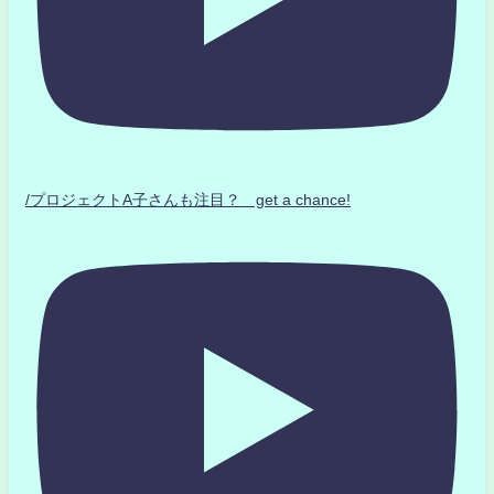
/プロジェクトA子さんも注目？ get a chance!