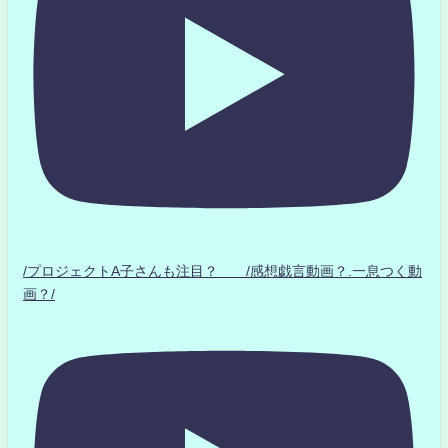
/プロジェクトA子さんも注目？ /感想戯言動画？.一息つく動
画？/