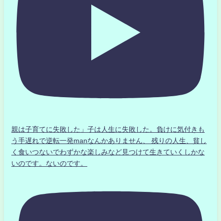
親は子育てに失敗した」子は人生に失敗した。負けに気付きも
う手遅れで逆転一発manなんかありません、 残りの人生、貧し
く食いつないでわずかな楽しみなど見つけて生きていくしかな
いのです。ないのです。