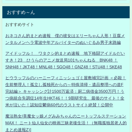
おすすめ～ん
おすすめサイト
おネコさん的まとめ速報 僕の彼女はエリーちゃん人形！豆腐メ
ンタルメンヘラ電波中年アルバイターのぬいぐるみ男子末路編
アイドッフル！ ワタクシ的まとめ速報 地下格闘アイドルだい
すき！23 ひうらのアニメ放送局101ちゃんねる BNK48 ！
SNH48！JKT48！MNL48！SGO48！GNZ48！STU48！SKE48
ヒウラッフルのハーニーフィニッシュゴミ屋敷補完計画 ＜必殺！
生前整理人！孤立し孤独死からの～特殊清掃・遺品整理への道F
完結編＞ キャッシング計1500万返済：厨二病借金3500万円！う
つ病統合失調症14年生HKT46！！9期研究生、最後のサイト！全
米が泣いた！認知症鬱病60代のラストサイト絶賛！公開中
魔法熟女/美魔女ッ娘メグみみちゃんのニートッフルステーション
MAX！ ニート仙人仙女の映画三昧老後生活！（無職孤独居老人的
まとめ速報Z)]