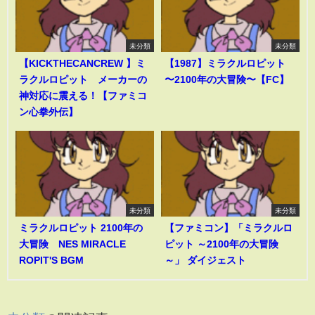
未分類
未分類
【KICKTHECANCREW 】ミ
【1987】ミラクルロピット
ラクルロピット メーカーの
〜2100年の大冒険〜【FC】
神対応に震える！【ファミコ
ン心拳外伝】
未分類
未分類
ミラクルロピット 2100年の
【ファミコン】「ミラクルロ
大冒険 NES MIRACLE
ピット ～2100年の大冒険
ROPIT'S BGM
～」 ダイジェスト