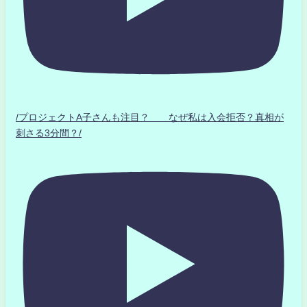
/プロジェクトA子さんも注目？ なぜ私は入会拒否？真相が
刺さる3分間？/