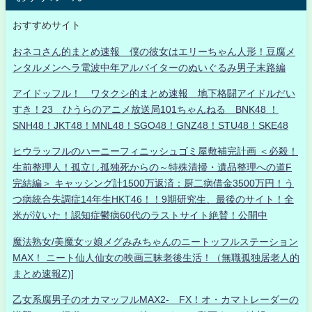
おすすめサイト
おネコさん的まとめ速報 僕の彼女はエリーちゃん人形！豆腐メ
ンタルメンヘラ電波中年アルバイターのぬいぐるみ男子末路編
アイドッフル！ ワタクシ的まとめ速報 地下格闘アイドルだい
すき！23 ひうらのアニメ放送局101ちゃんねる BNK48 ！
SNH48！JKT48！MNL48！SGO48！GNZ48！STU48！SKE48
ヒウラッフルのハーニーフィニッシュゴミ屋敷補完計画 ＜必殺！
生前整理人！孤立し孤独死からの～特殊清掃・遺品整理への道F
完結編＞ キャッシング計1500万返済：厨二病借金3500万円！う
つ病統合失調症14年生HKT46！！9期研究生、最後のサイト！全
米が泣いた！認知症鬱病60代のラストサイト絶賛！公開中
魔法熟女/美魔女ッ娘メグみみちゃんのニートッフルステーション
MAX！ ニート仙人仙女の映画三昧老後生活！（無職孤独居老人的
まとめ速報Z)]
乙女系腐男子のオカマッフルMAX2- FX！オ・カマトレーダーの