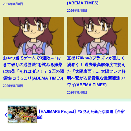
(ABEMA TIMES)
2026年8月8日
2026年8月8日
おやつ当てゲームで3連敗→“お
直径170kmのプラズマが激しく
きて破りの必勝法”を試みる妹柴
渦巻く！ 過去最高解像度で捉え
に姉柴「それはダメ！」 2匹の関
た「太陽表面」… 太陽フレア解
係性にほっこり(ABEMA TIMES)
明へ繋がる超貴重な最新観測 ハ
ワイ(ABEMA TIMES)
2026年8月8日
2026年8月8日
【HAJIMARE Project】#5 見えた新たな課題【合宿
編】