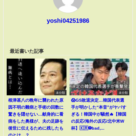
yoshi04251986
最近書いた記事
未分類
未分類
根津甚八の晩年に襲われた原
😱GS敗退決定…韓国代表選
因不明の難病と手術の回数に
手が明かした“本音”がヤバす
驚きを隠せない…献身的に看
ぎる！韓国中が騒然🔥【韓国
病をした奥様が、夫の足跡を
の反応/海外の反応/北中米W
後世に伝えるために残したも
杯】🇰🇷⚽bad,...
のとは…？