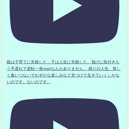
親は子育てに失敗した」子は人生に失敗した。負けに気付きも
う手遅れで逆転一発manなんかありません、 残りの人生、貧し
く食いつないでわずかな楽しみなど見つけて生きていくしかな
いのです。ないのです。