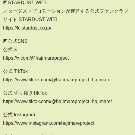
◤STARDUST WEB
スターダストプロモーションが運営する公式ファンクラブ
サイト STARDUST WEB
https://fc.stardust.co.jp/
◤公式SNS
公式 X
https://x.com/@hajimareproject
公式 TikTok
https://www.tiktok.com/@hajimareproject_hajimare
公式 切り抜きTikTok
https://www.tiktok.com/@hajimareproject_hajimare/
公式 Instagram
https://www.instagram.com/hajimareproject