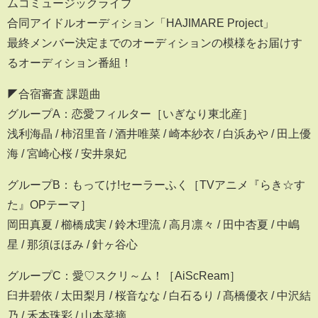
ムコミュージックライブ
合同アイドルオーディション「HAJIMARE Project」
最終メンバー決定までのオーディションの模様をお届けす
るオーディション番組！
◤合宿審査 課題曲
グループA：恋愛フィルター［いぎなり東北産］
浅利海晶 / 柿沼里音 / 酒井唯菜 / 崎本紗衣 / 白浜あや / 田上優
海 / 宮崎心桜 / 安井泉妃
グループB：もってけ!セーラーふく［TVアニメ『らき☆す
た』OPテーマ］
岡田真夏 / 櫛橋成実 / 鈴木理流 / 高月凛々 / 田中杏夏 / 中嶋
星 / 那須ほほみ / 針ヶ谷心
グループC：愛♡スクリ～ム！［AiScReam］
臼井碧依 / 太田梨月 / 桜音なな / 白石るり / 髙橋優衣 / 中沢結
乃 / 禾本珠彩 / 山本菜摘