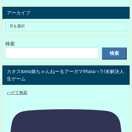
アーカイブ
検索
検索
カオスtomo娘ちゃんねーるアーガマ!Haraハラ!未解決人
生ゲーム
ハゲて無双