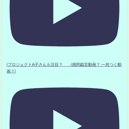
/プロジェクトA子さんも注目？ /感想戯言動画？.一息つく動
画？/