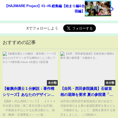
【HAJIMARE Project】#1~#6 総集編【始まり編&合
宿編】
Xでフォローしよう
おすすめの記事
未分類
未分類
【敏腕弁護士１分解説：著作権
【自民・西田参院議員】石破首
シリーズ】あなたのデザインを
相の退陣を要求 夏の参院選「大
守る権利のことご存じですか？#
惨敗する」
【講師～武山茂樹について】 ・２０１４
自民党の西田昌司参院議員が党の会合で、
年弁護士登録（第二東京弁護士会所属）
石破首相のまま夏の参議院選挙を迎えたら
著作権 #shorts #弁護士 #意匠権
・不動産を中心とする企業法務から、相
「大惨敗する」として、退陣を要求する発
続・離婚・交通事故といった個...
言をしました。 この動画の...