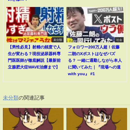
未分類
社会
【男性必見】射精の頻度で人
フォロワー200万人超！佐藤
生が変わる？現役泌尿器科専
二朗のXポストはなぜバズ
門医医師が徹底解説【最新前
る？ 一緒に通勤しながら本人
立腺肥大症WAVE治療まで】
に聞いてみた｜『現場への道
with you』 #1
未分類
の関連記事