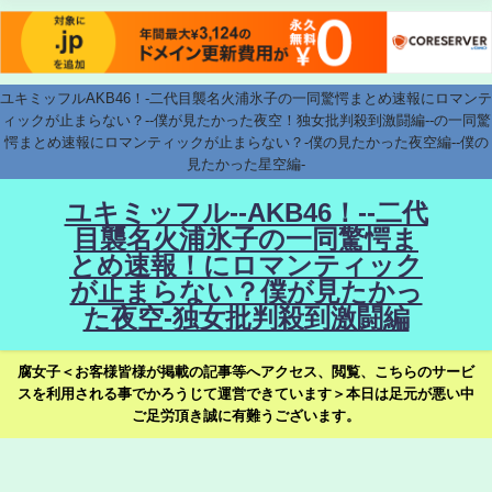
ユキミッフルAKB46！-二代目襲名火浦氷子の一同驚愕まとめ速報にロマンテ
ィックが止まらない？--僕が見たかった夜空！独女批判殺到激闘編--の一同驚
愕まとめ速報にロマンティックが止まらない？-僕の見たかった夜空編--僕の
見たかった星空編-
ユキミッフル--AKB46！--二代
目襲名火浦氷子の一同驚愕ま
とめ速報！にロマンティック
が止まらない？僕が見たかっ
た夜空-独女批判殺到激闘編
腐女子＜お客様皆様が掲載の記事等へアクセス、閲覧、こちらのサービ
スを利用される事でかろうじて運営できています＞本日は足元が悪い中
ご足労頂き誠に有難うございます。