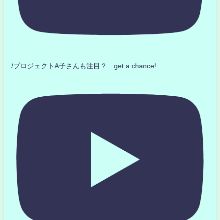
/プロジェクトA子さんも注目？ get a chance!