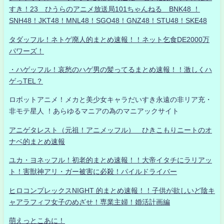
すき！23 ひうらのアニメ放送局101ちゃんねる BNK48 ！
SNH48！JKT48！MNL48！SGO48！GNZ48！STU48！SKE48
タダッフル！ネトゲ廃人的まとめ速報！！ネット乞食DE2000万
パワーズ！
・ハゲッフル！哀愁のハゲ男の髪ってるまとめ速報！！激しくハ
ゲっTEL？
ロボットアニメ！メカと美少女キャラだいすき永遠の非リア充・
非モテ星人 ！あらゆるマニアの為のマニアックサイト
アニゲタレスト（元祖！アニメッフル） ひきこもりニートのオ
ナベ的まとめ速報
ユカ・ヨネッフル！初老的まとめ速報！！大帝イタチにラリアッ
ト！害獣神アリ・ガー被害に必殺！パイルドライバー
ヒロコンプレックスNIGHT 的まとめ速報！！子供が欲しいど陰キ
ャアラフィフ女子のめざせ！専業主婦！婚活計画編
萌えっとこあに！