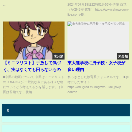
橋智子 #訃報 #緊急取調室 #女優
...
2024年07月19日22時01分56秒 伊藤 百花
（AKB48 研究生） https://www.showroom-
#ニュースショーツ #悲報 #急逝
live.com/48...
#俳優
未分類
未分類
【ミニマリスト】手放して気づ
東大進学校に男子校・女子校が
く、実はなくても困らないもの
多い理由
■今回の動画について 今回はミニマリスト
れっきとした教育系チャンネルです。 ■参
のTOKUNOが 一般的な家にある様々な物
考にしたサイト
についてどう考えてるかを話します。 (今
https://edugrad.mukogawa-u.ac.jp/wp-
回は前編です、後編...
conten...
s