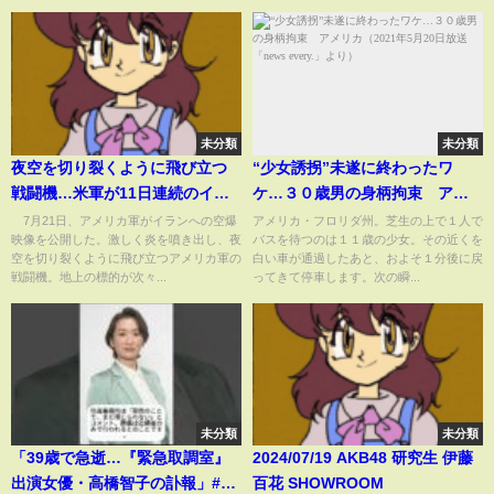
未分類
未分類
夜空を切り裂くように飛び立つ
“少女誘拐”未遂に終わったワ
戦闘機…米軍が11日連続のイラ
ケ…３０歳男の身柄拘束 アメ
ン攻撃実施を発表…空爆の瞬間
リカ（2021年5月20日放送
7月21日、アメリカ軍がイランへの空爆
アメリカ・フロリダ州。芝生の上で１人で
映像を公開した。激しく炎を噴き出し、夜
バスを待つのは１１歳の少女。その近くを
を公開(ABEMA TIMES)
「news every.」より）
空を切り裂くように飛び立つアメリカ軍の
白い車が通過したあと、およそ１分後に戻
戦闘機。地上の標的が次々...
ってきて停車します。次の瞬...
未分類
未分類
「39歳で急逝…『緊急取調室』
2024/07/19 AKB48 研究生 伊藤
出演女優・高橋智子の訃報」#高
百花 SHOWROOM