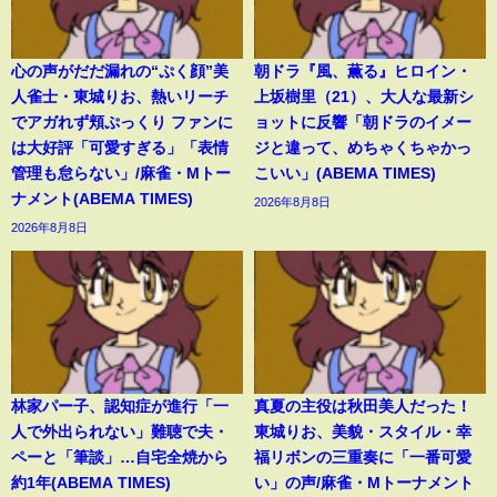
心の声がだだ漏れの“ぷく顔”美
朝ドラ『風、薫る』ヒロイン・
人雀士・東城りお、熱いリーチ
上坂樹里（21）、大人な最新シ
でアガれず頬ぷっくり ファンに
ョットに反響「朝ドラのイメー
は大好評「可愛すぎる」「表情
ジと違って、めちゃくちゃかっ
管理も怠らない」/麻雀・Mトー
こいい」(ABEMA TIMES)
ナメント(ABEMA TIMES)
2026年8月8日
2026年8月8日
林家パー子、認知症が進行「一
真夏の主役は秋田美人だった！
人で外出られない」難聴で夫・
東城りお、美貌・スタイル・幸
ペーと「筆談」…自宅全焼から
福リボンの三重奏に「一番可愛
約1年(ABEMA TIMES)
い」の声/麻雀・Mトーナメント