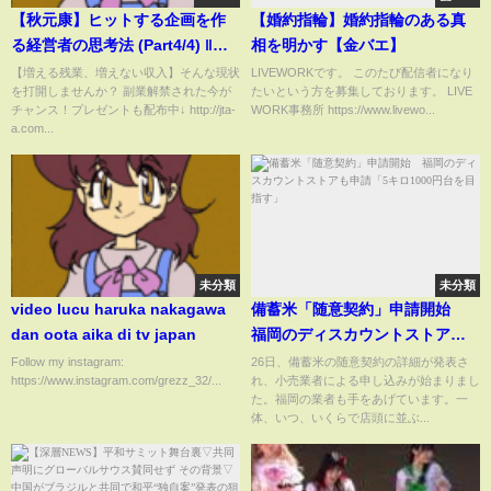
【秋元康】ヒットする企画を作
【婚約指輪】婚約指輪のある真
る経営者の思考法 (Part4/4) ‖
相を明かす【金バエ】
AKB48 乃木坂46の生みの親
【増える残業、増えない収入】そんな現状
LIVEWORKです。 このたび配信者になり
を打開しませんか？ 副業解禁された今が
たいという方を募集しております。 LIVE
チャンス！プレゼントも配布中↓ http://jta-
WORK事務所 https://www.livewo...
a.com...
未分類
未分類
video lucu haruka nakagawa
備蓄米「随意契約」申請開始
dan oota aika di tv japan
福岡のディスカウントストアも
申請「5キロ1000円台を目指す」
Follow my instagram:
26日、備蓄米の随意契約の詳細が発表さ
https://www.instagram.com/grezz_32/...
れ、小売業者による申し込みが始まりまし
た。福岡の業者も手をあげています。一
体、いつ、いくらで店頭に並ぶ...