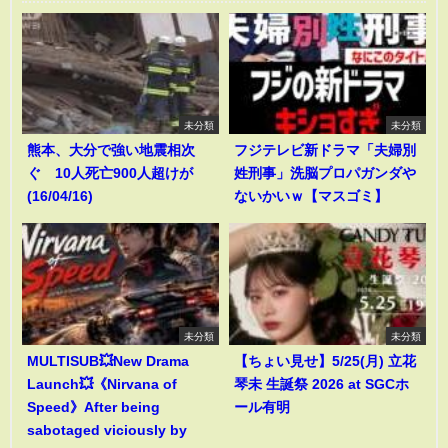
未分類
未分類
熊本、大分で強い地震相次
フジテレビ新ドラマ「夫婦別
ぐ 10人死亡900人超けが
姓刑事」洗脳プロパガンダや
(16/04/16)
ないかいｗ【マスゴミ】
未分類
未分類
MULTISUB💥New Drama
【ちょい見せ】5/25(月) 立花
Launch💥《Nirvana of
琴未 生誕祭 2026 at SGCホ
Speed》After being
ール有明
sabotaged viciously by