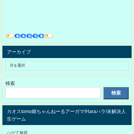
アーカイブ
検索
検索
カオスtomo娘ちゃんねーるアーガマ!Haraハラ!未解決人
生ゲーム
ハゲて無双