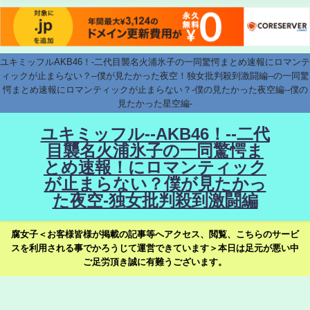
ユキミッフルAKB46！-二代目襲名火浦氷子の一同驚愕まとめ速報にロマンテ
ィックが止まらない？--僕が見たかった夜空！独女批判殺到激闘編--の一同驚
愕まとめ速報にロマンティックが止まらない？-僕の見たかった夜空編--僕の
見たかった星空編-
ユキミッフル--AKB46！--二代
目襲名火浦氷子の一同驚愕ま
とめ速報！にロマンティック
が止まらない？僕が見たかっ
た夜空-独女批判殺到激闘編
腐女子＜お客様皆様が掲載の記事等へアクセス、閲覧、こちらのサービ
スを利用される事でかろうじて運営できています＞本日は足元が悪い中
ご足労頂き誠に有難うございます。