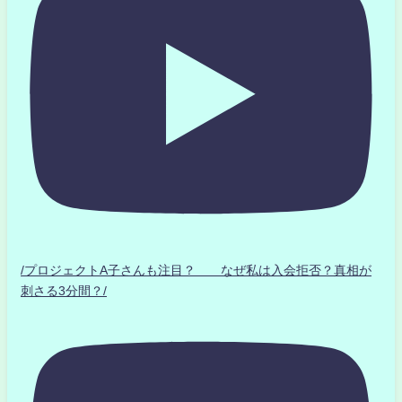
/プロジェクトA子さんも注目？ なぜ私は入会拒否？真相が
刺さる3分間？/