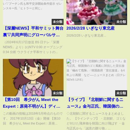
未分類
未分類
【深層NEWS】平和サミット舞台
2026/2/28 いぎなり東北産
裏▽共同声明にグローバルサウ
2026/2/28 いぎなり東北産...
ス賛同せず その背景▽中国がブ
（2024年6月17日放送 BS 日テレ「深層
NEWS」より）(c)NTV 0:00 オープニング
ラジルと共同で和平“独自案”発
0:34 分析 ウクライナ平和サミットの...
表の狙い▽プーチン氏も和平交
渉開始条件提示 ゼレンスキー氏
「ヒトラーと同じ」
未分類
未分類
【第10回 希少がん Meet the
【ライブ】『北朝鮮に関するニ
Expert：原発不明がん】ディス
ュース』金与正氏、韓国側のゴ
カッション【国立がん研究セン
ミ風船に対抗した宣伝放送「極
この動画の情報は2018年5月時点のもので
◇北朝鮮に関するニュースをまとめまし
す。 2017年10月13日（金）開催 【第10
た。 【ラインナップ】 ・北朝鮮、ゴミな
ター希少がんセンター】
めて危険」/ 韓国政府「宣伝放
回 希少がん Meet the Expert：原発...
ど付けた飛来物を韓国に向け飛ばす ・金
送」を6年ぶり再開 など──ニ
与正氏から「誠意の贈り物」...