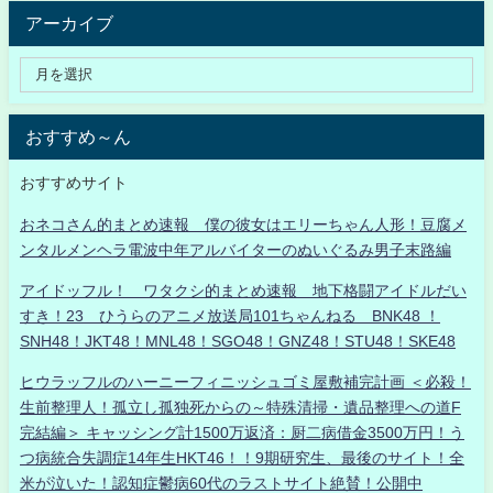
アーカイブ
おすすめ～ん
おすすめサイト
おネコさん的まとめ速報 僕の彼女はエリーちゃん人形！豆腐メ
ンタルメンヘラ電波中年アルバイターのぬいぐるみ男子末路編
アイドッフル！ ワタクシ的まとめ速報 地下格闘アイドルだい
すき！23 ひうらのアニメ放送局101ちゃんねる BNK48 ！
SNH48！JKT48！MNL48！SGO48！GNZ48！STU48！SKE48
ヒウラッフルのハーニーフィニッシュゴミ屋敷補完計画 ＜必殺！
生前整理人！孤立し孤独死からの～特殊清掃・遺品整理への道F
完結編＞ キャッシング計1500万返済：厨二病借金3500万円！う
つ病統合失調症14年生HKT46！！9期研究生、最後のサイト！全
米が泣いた！認知症鬱病60代のラストサイト絶賛！公開中