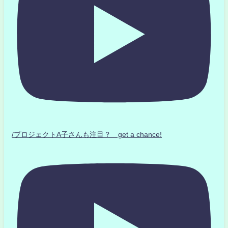
/プロジェクトA子さんも注目？ get a chance!