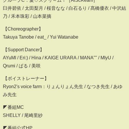
グループC：愛♡スクリ～ム！［AiScReam］
臼井碧依 / 太田梨月 / 桜音なな / 白石るり / 髙橋優衣 / 中沢結
乃 / 禾本珠彩 / 山本菜摘
【Choreographer】
Takuya Tanobe / eat_ / Yui Watanabe
【Support Dancer】
AYuMI / Eri:) / Hina / KAIGE URARA / MANA"" / MIyU /
Qrumi / ぱる / 美咲
【ボイストレーナー】
Ryon2's voice farm：りょんりょん先生 / なつき先生 / あゆ
み先生
◤番組MC
SHELLY / 尾崎里紗
◤番組公式HP