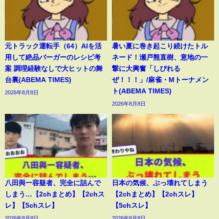
元トラック運転手（64）AIを活
暑い夏に巻き起こり続けたトル
用して絶品バーガーのレシピ考
ネード！瀬戸熊直樹、意地の一
案 調理経験なしで大ヒットの舞
撃に大興奮「しびれる
台裏(ABEMA TIMES)
ぜ！！！」/麻雀・Mトーナメン
ト(ABEMA TIMES)
2026年8月8日
2026年8月8日
八田與一容疑者、完全に詰んで
日本の気候、ぶっ壊れてしまう
しまう…【2chまとめ】【2chス
【2chまとめ】【2chスレ】
レ】【5chスレ】
【5chスレ】
2026年8月8日
2026年8月8日