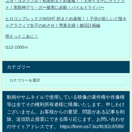
ユカ・ヨネッフル！初老的まとめ速報！！大帝イタチにラリアッ
ト！害獣神アリ・ガー被害に必殺！パイルドライバー
ヒロコンプレックスNIGHT 的まとめ速報！！子供が欲しいど陰キ
ャアラフィフ女子のめざせ！専業主婦！婚活計画編
萌えっとこあに！
t112-1000ｍ
カテゴリー
動画やサムネイルで使用している映像の著作権や肖像権
等は全てその権利所有者様に帰属いたします。申しわけ
ございません。お客様からの要望、問題がある記事を削
除、送信防止措置にできる限り応じます。お問い合わせ
のサイトアドレスです。 https://form.os7.biz/f/c82c6596/