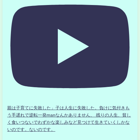
親は子育てに失敗した」子は人生に失敗した。負けに気付きも
う手遅れで逆転一発manなんかありません、 残りの人生、貧し
く食いつないでわずかな楽しみなど見つけて生きていくしかな
いのです。ないのです。