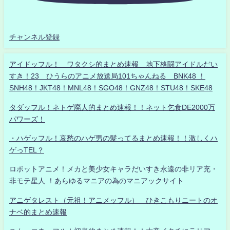
チャンネル登録
アイドッフル！ ワタクシ的まとめ速報 地下格闘アイドルだい
すき！23 ひうらのアニメ放送局101ちゃんねる BNK48 ！
SNH48！JKT48！MNL48！SGO48！GNZ48！STU48！SKE48
タダッフル！ネトゲ廃人的まとめ速報！！ネット乞食DE2000万
パワーズ！
・ハゲッフル！哀愁のハゲ男の髪ってるまとめ速報！！激しくハ
ゲっTEL？
ロボットアニメ！メカと美少女キャラだいすき永遠の非リア充・
非モテ星人 ！あらゆるマニアの為のマニアックサイト
アニゲタレスト（元祖！アニメッフル） ひきこもりニートのオ
ナベ的まとめ速報