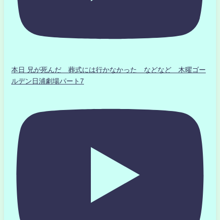
本日 兄が死んだ 葬式には行かなかった などなど 木曜ゴー
ルデン日浦劇場パート7