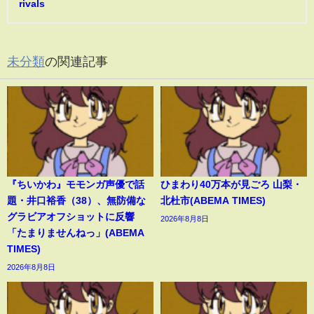
rivals
未分類
の関連記事
『ちいかわ』モモンガ声優で話
ひまわり40万本が見ごろ 山梨・
題・井口裕香（38）、無防備な
北杜市(ABEMA TIMES)
グラビアオフショットに反響
2026年8月8日
「たまりませんねっ」(ABEMA
TIMES)
2026年8月8日