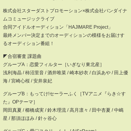
株式会社スターダストプロモーション×株式会社バンダイナ
ムコミュージックライブ
合同アイドルオーディション「HAJIMARE Project」
最終メンバー決定までのオーディションの模様をお届けす
るオーディション番組！
◤合宿審査 課題曲
グループA：恋愛フィルター［いぎなり東北産］
浅利海晶 / 柿沼里音 / 酒井唯菜 / 崎本紗衣 / 白浜あや / 田上優
海 / 宮崎心桜 / 安井泉妃
グループB：もってけ!セーラーふく［TVアニメ『らき☆す
た』OPテーマ］
岡田真夏 / 櫛橋成実 / 鈴木理流 / 高月凛々 / 田中杏夏 / 中嶋
星 / 那須ほほみ / 針ヶ谷心