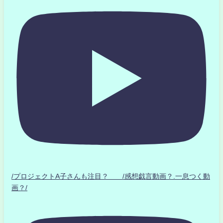
/プロジェクトA子さんも注目？ /感想戯言動画？.一息つく動
画？/