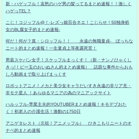
新・ハゲッフル！哀愁のハゲ男の髪ってるまとめ速報！！激しく
ハゲっTEL？
こじ！コジッフル@！-レズっ娘百合ネエ！こじらせ！50独身処
女のBL腐女子的まとめ速報-
何だ！何が？真・シロッフル！！ 永遠の無職童貞- ぼっちな
ニート的まとめ速報！一生童貞上等夜露死苦！
男装スケバン女子！スケッフルまっくす！（新・ナンノひゃくし
きっ!！ビー玉のおいぬさん的まとめ速報） 話題な事件からおも
しろ動画まで取り上げまっくす
ロボットアニメ！メカと美少女キャラだいすき永遠の非リア充・
非モテ星人 ！あらゆるマニアの為のマニアックサイト
ハルッフル-専業主夫的YOUTUBERまとめ速報！キモデブおた
く！初老人の介護生活！激動の1750日
アニゲタレスト（元祖！アニメッフル） ひきこもりニートのオ
ナベ的まとめ速報