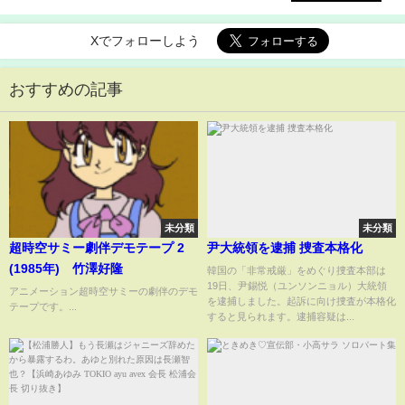
本理瑚ら50人が参戦
Xでフォローしよう
おすすめの記事
未分類
未分類
超時空サミー劇伴デモテープ 2
尹大統領を逮捕 捜査本格化
(1985年) 竹澤好隆
韓国の「非常戒厳」をめぐり捜査本部は
19日、尹錫悦（ユンソンニョル）大統領
アニメーション超時空サミーの劇伴のデモ
を逮捕しました。起訴に向け捜査が本格化
テープです。...
すると見られます。逮捕容疑は...