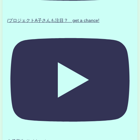
/プロジェクトA子さんも注目？ get a chance!