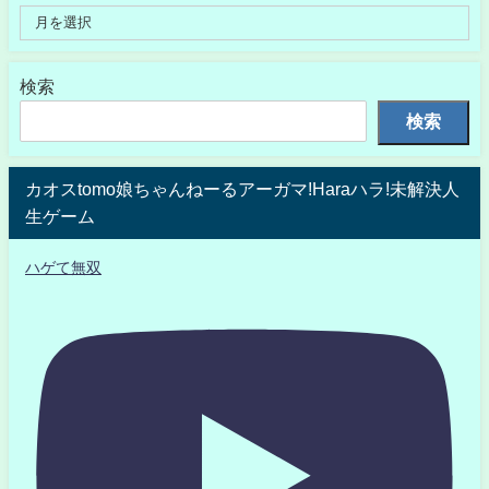
検索
検索
カオスtomo娘ちゃんねーるアーガマ!Haraハラ!未解決人
生ゲーム
ハゲて無双