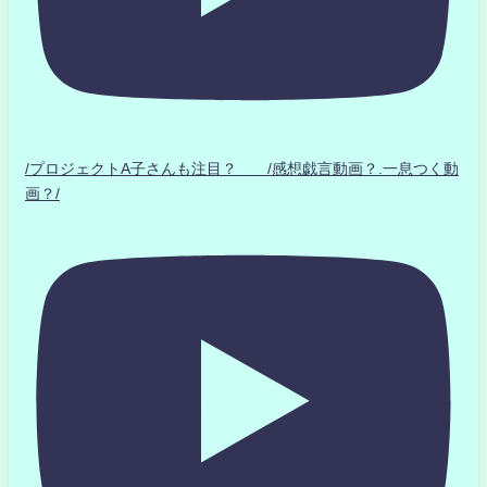
/プロジェクトA子さんも注目？ /感想戯言動画？.一息つく動
画？/