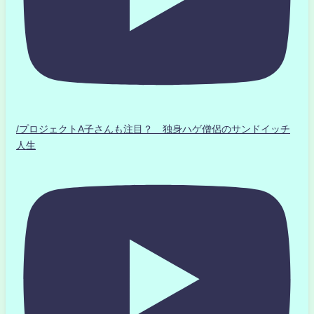
/プロジェクトA子さんも注目？ 独身ハゲ僧侶のサンドイッチ
人生