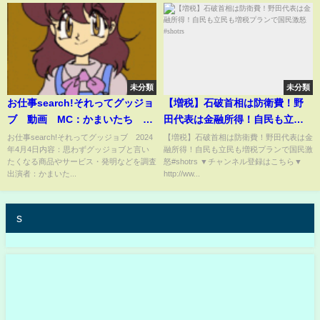
未分類
未分類
お仕事search!それってグッジョ
【増税】石破首相は防衛費！野
ブ 動画 MC：かまいたち 4
田代表は金融所得！自民も立民
月4日
も増税プランで国民激怒#shotrs
お仕事search!それってグッジョブ 2024
【増税】石破首相は防衛費！野田代表は金
年4月4日内容：思わずグッジョブと言い
融所得！自民も立民も増税プランで国民激
たくなる商品やサービス・発明などを調査
怒#shotrs ▼チャンネル登録はこちら▼
出演者：かまいた...
http://ww...
s