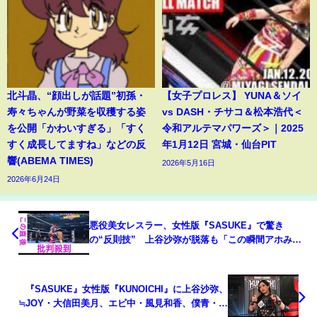
北斗晶、“顔出しが話題”初孫・
【女子プロレス】 YUNA＆ソイ
寿々ちゃんが野菜を収穫する姿
vs DASH・チサコ＆松本浩代＜
を公開「かわいすぎる」「すく
令和アルテマパワーズ＞｜2025
すく成長してますね」などの反
年1月12日 宮城・仙台PIT
響(ABEMA TIMES)
2026年5月16日
2026年6月24日
悪役美女レスラー、女性版『SASUKE』で驚き
の“反則技” 上谷沙弥が脱落も「この瞬間アホみた
く笑った」
『SASUKE』女性版『KUNOICHI』に上谷沙弥、
≒JOY・大信田美月、エビ中・風見和香、僕青・岩