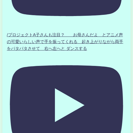
/プロジェクトA子さんも注目？ お母さんだよ とアニメ声
の可愛いらしい声で手を振ってくれる 起き上がりながら両手
をパタパタさせて 右へ左へと ダンスする