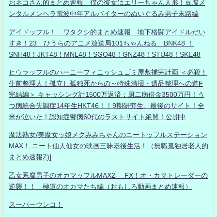
おネコさん的まとめ速報 僕の彼女はエリーちゃん人形！豆腐メ
ンタルメンヘラ電波中年アルバイターのぬいぐるみ男子末路編
アイドッフル！ ワタクシ的まとめ速報 地下格闘アイドルだい
すき！23 ひうらのアニメ放送局101ちゃんねる BNK48 ！
SNH48！JKT48！MNL48！SGO48！GNZ48！STU48！SKE48
ヒウラッフルのハーニーフィニッシュゴミ屋敷補完計画 ＜必殺！
生前整理人！孤立し孤独死からの～特殊清掃・遺品整理への道F
完結編＞ キャッシング計1500万返済：厨二病借金3500万円！う
つ病統合失調症14年生HKT46！！9期研究生、最後のサイト！全
米が泣いた！認知症鬱病60代のラストサイト絶賛！公開中
魔法熟女/美魔女ッ娘メグみみちゃんのニートッフルステーション
MAX！ ニート仙人仙女の映画三昧老後生活！（無職孤独居老人的
まとめ速報Z)]
乙女系腐男子のオカマッフルMAX2- FX！オ・カマトレーダーの
逆襲！！ 極道のオカマたち編（おもしろ動画まとめ速報）
スーパーウンコ！