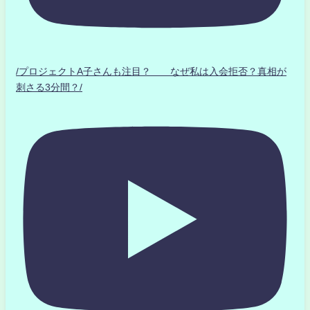
/プロジェクトA子さんも注目？ なぜ私は入会拒否？真相が
刺さる3分間？/