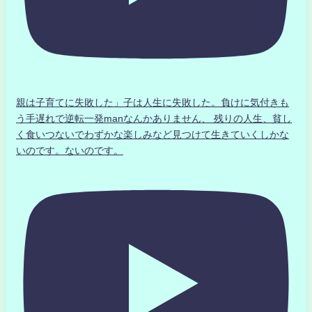
親は子育てに失敗した」子は人生に失敗した。負けに気付きも
う手遅れで逆転一発manなんかありません、 残りの人生、貧し
く食いつないでわずかな楽しみなど見つけて生きていくしかな
いのです。ないのです。