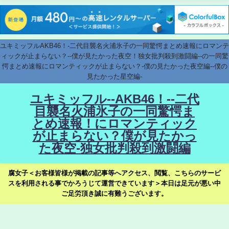
ユキミッフルAKB46！-二代目襲名火浦氷子の一同驚愕まとめ速報にロマンテ
ィックが止まらない？--僕が見たかった夜空！独女批判殺到激闘編--の一同驚
愕まとめ速報にロマンティックが止まらない？-僕の見たかった夜空編--僕の
見たかった星空編-
ユキミッフル--AKB46！--二代
目襲名火浦氷子の一同驚愕ま
とめ速報！にロマンティック
が止まらない？僕が見たかっ
た夜空-独女批判殺到激闘編
腐女子＜お客様皆様が掲載の記事等へアクセス、閲覧、こちらのサービ
スを利用される事でかろうじて運営できています＞本日は足元が悪い中
ご足労頂き誠に有難うございます。