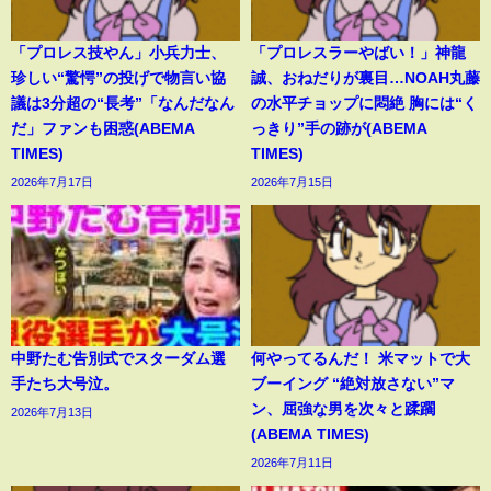
「プロレス技やん」小兵力士、
「プロレスラーやばい！」神龍
珍しい“驚愕”の投げで物言い協
誠、おねだりが裏目…NOAH丸藤
議は3分超の“長考”「なんだなん
の水平チョップに悶絶 胸には“く
だ」ファンも困惑(ABEMA
っきり”手の跡が(ABEMA
TIMES)
TIMES)
2026年7月17日
2026年7月15日
中野たむ告別式でスターダム選
何やってるんだ！ 米マットで大
手たち大号泣。
ブーイング “絶対放さない”マ
ン、屈強な男を次々と蹂躙
2026年7月13日
(ABEMA TIMES)
2026年7月11日