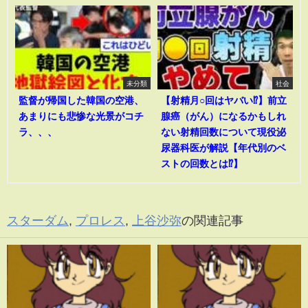
未分類
社会
監督が帰国した韓国の空港、
【射精月○回はヤバい⁉︎】前立
あまりにも悲惨な光景がコチ
腺癌（がん）になるかもしれ
ラ、、、
ない射精回数について現役泌
尿器科医が解説【年代別のベ
ストの回数とは⁉︎】
スターダム
,
プロレス
,
上谷沙弥
の関連記事