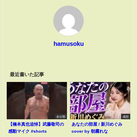
hamusoku
最近書いた記事
未分類
感想
【橋本真也追悼】武藤敬司の
あなたの部屋 / 新川めぐみ
感動マイク #shorts
cover by 朝霧れな