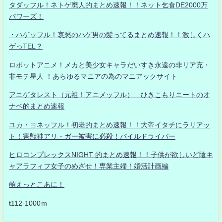
タダッフル！ネトゲ廃人的まとめ速報！！ネット乞食DE2000万
パワーズ！
・ハゲッフル！哀愁のハゲ男の髪ってるまとめ速報！！激しくハ
ゲっTEL？
ロボットアニメ！メカと美少女キャラだいすき永遠の非リア充・
非モテ星人 ！あらゆるマニアの為のマニアックサイト
アニゲタレスト（元祖！アニメッフル） ひきこもりニートのオ
ナベ的まとめ速報
ユカ・ヨネッフル！初老的まとめ速報！！大帝イタチにラリアッ
ト！害獣神アリ・ガー被害に必殺！パイルドライバー
ヒロコンプレックスNIGHT 的まとめ速報！！子供が欲しいど陰キ
ャアラフィフ女子のめざせ！専業主婦！婚活計画編
萌えっとこあに！
t112-1000ｍ