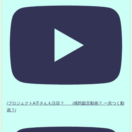
/プロジェクトA子さんも注目？ /感想戯言動画？.一息つく動
画？/