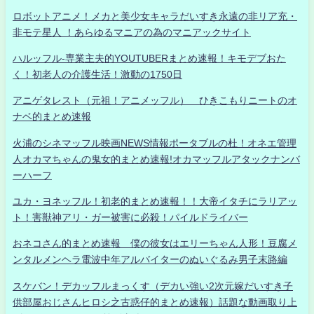
ロボットアニメ！メカと美少女キャラだいすき永遠の非リア充・
非モテ星人 ！あらゆるマニアの為のマニアックサイト
ハルッフル-専業主夫的YOUTUBERまとめ速報！キモデブおた
く！初老人の介護生活！激動の1750日
アニゲタレスト（元祖！アニメッフル） ひきこもりニートのオ
ナベ的まとめ速報
火浦のシネマッフル映画NEWS情報ポータブルの杜！オネエ管理
人オカマちゃんの鬼女的まとめ速報!オカマッフルアタックナンバ
ーハーフ
ユカ・ヨネッフル！初老的まとめ速報！！大帝イタチにラリアッ
ト！害獣神アリ・ガー被害に必殺！パイルドライバー
おネコさん的まとめ速報 僕の彼女はエリーちゃん人形！豆腐メ
ンタルメンヘラ電波中年アルバイターのぬいぐるみ男子末路編
スケバン！デカッフルまっくす（デカい強い2次元嫁だいすき子
供部屋おじさんヒロシ之古惑仔的まとめ速報）話題な動画取り上