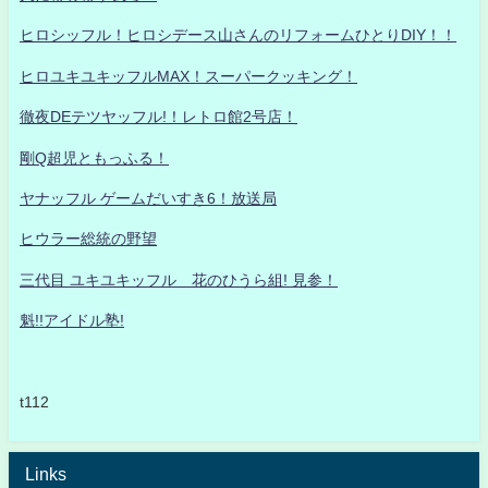
ヒロシッフル！ヒロシデース山さんのリフォームひとりDIY！！
ヒロユキユキッフルMAX！スーパークッキング！
徹夜DEテツヤッフル!！レトロ館2号店！
剛Q超児ともっふる！
ヤナッフル ゲームだいすき6！放送局
ヒウラー総統の野望
三代目 ユキユキッフル 花のひうら組! 見参！
魁!!アイドル塾!
t112
Links