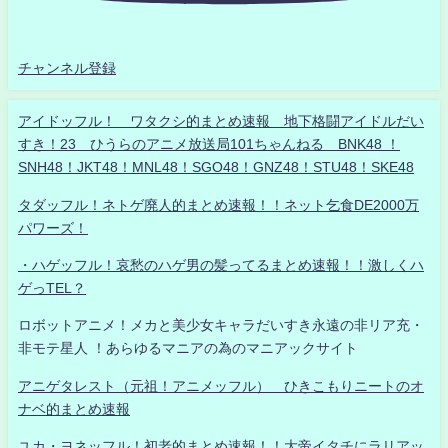
チャンネル登録
アイドッフル！ ワタクシ的まとめ速報 地下格闘アイドルだい
すき！23 ひうらのアニメ放送局101ちゃんねる BNK48 ！
SNH48！JKT48！MNL48！SGO48！GNZ48！STU48！SKE48
タダッフル！ネトゲ廃人的まとめ速報！！ネット乞食DE2000万
パワーズ！
・ハゲッフル！哀愁のハゲ男の髪ってるまとめ速報！！激しくハ
ゲっTEL？
ロボットアニメ！メカと美少女キャラだいすき永遠の非リア充・
非モテ星人 ！あらゆるマニアの為のマニアックサイト
アニゲタレスト（元祖！アニメッフル） ひきこもりニートのオ
ナベ的まとめ速報
ユカ・ヨネッフル！初老的まとめ速報！！大帝イタチにラリアッ