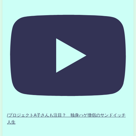
/プロジェクトA子さんも注目？ 独身ハゲ僧侶のサンドイッチ
人生