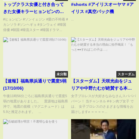
トップクラス女優と付き合って
#shorts #アイリスオーヤマ #ア
きた女優キラーヒョンビンの元
イリス #真空パック機
カノ達
#ヒョンビン #ソンイェジン #愛の不時着 #
...
カンソラ #ソンヘギョ #タンウェイ #韓国
俳優 ​​​#韓国 #韓流スター #韓国ドラマ​​...
未分類
スターダム
【速報】福島県浜通りで震度5弱
【スターダム】天咲光由をジュ
(17/10/06)
リアや中野たむが絶賛する本当
の理由に拍手喝采！「もっと●●
午後11時56分ごろに福島県浜通りで震度5
女子プロレスが大好きなみなさんスパパパ
弱の地震がありました。 震源地は福島県
パーン！ 当チャンネル #キン肉プ女子 で
すればこの子は…」
沖で、地震の規模（マグニチュード）は
は、 女子プロレスのさまざまな情報をお
5.9と推定されます。 ...
届けします✊ ＝＝＝＝...