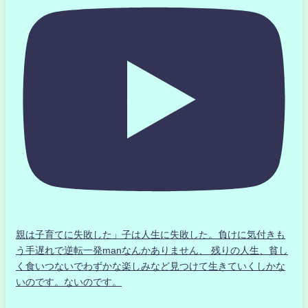
親は子育てに失敗した」子は人生に失敗した。負けに気付きも
う手遅れで逆転一発manなんかありません、 残りの人生、貧し
く食いつないでわずかな楽しみなど見つけて生きていくしかな
いのです。ないのです。