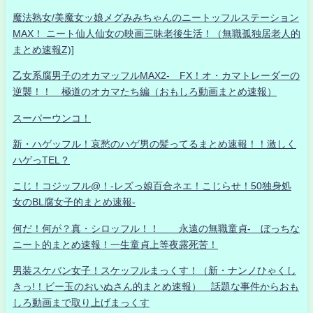
魔法熟女/美魔女ッ娘メグみみちゃんのニートッフルステーション
MAX！ ニート仙人仙女の映画三昧老後生活！（無職孤独居老人的
まとめ速報Z)]
乙女系腐男子のオカマッフルMAX2- FX！オ・カマトレーダーの
逆襲！！ 極道のオカマたち編（おもしろ動画まとめ速報）
スーパーウンコ！
新・ハゲッフル！哀愁のハゲ男の髪ってるまとめ速報！！激しく
ハゲっTEL？
こじ！コジッフル@！-レズっ娘百合ネエ！こじらせ！50独身処
女のBL腐女子的まとめ速報-
何だ！何が？真・シロッフル！！ 永遠の無職童貞- ぼっちな
ニート的まとめ速報！一生童貞上等夜露死苦！
男装スケバン女子！スケッフルまっくす！（新・ナンノひゃくし
きっ!！ビー玉のおいぬさん的まとめ速報） 話題な事件からおも
しろ動画まで取り上げまっくす