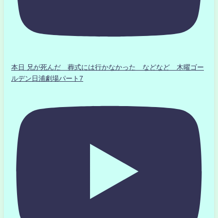
本日 兄が死んだ 葬式には行かなかった などなど 木曜ゴー
ルデン日浦劇場パート7