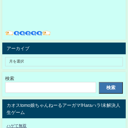
アーカイブ
検索
検索
カオスtomo娘ちゃんねーるアーガマ!Haraハラ!未解決人
生ゲーム
ハゲて無双