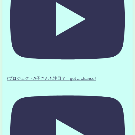
/プロジェクトA子さんも注目？ get a chance!