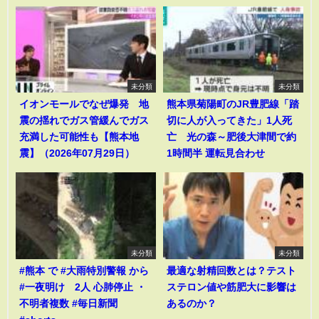
未分類
未分類
イオンモールでなぜ爆発 地
熊本県菊陽町のJR豊肥線「踏
震の揺れでガス管緩んでガス
切に人が入ってきた」1人死
充満した可能性も【熊本地
亡 光の森～肥後大津間で約
震】（2026年07月29日）
1時間半 運転見合わせ
未分類
未分類
#熊本 で #大雨特別警報 から
最適な射精回数とは？テスト
#一夜明け 2人 心肺停止 ・
ステロン値や筋肥大に影響は
不明者複数 #毎日新聞
あるのか？