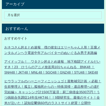
アーカイブ
おすすめ～ん
おすすめサイト
おネコさん的まとめ速報 僕の彼女はエリーちゃん人形！豆腐メ
ンタルメンヘラ電波中年アルバイターのぬいぐるみ男子末路編
アイドッフル！ ワタクシ的まとめ速報 地下格闘アイドルだい
すき！23 ひうらのアニメ放送局101ちゃんねる BNK48 ！
SNH48！JKT48！MNL48！SGO48！GNZ48！STU48！SKE48
ヒウラッフルのハーニーフィニッシュゴミ屋敷補完計画 ＜必殺！
生前整理人！孤立し孤独死からの～特殊清掃・遺品整理への道F
完結編＞ キャッシング計1500万返済：厨二病借金3500万円！う
つ病統合失調症14年生HKT46！！9期研究生、最後のサイト！全
米が泣いた！認知症鬱病60代のラストサイト絶賛！公開中