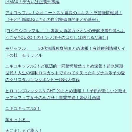
げMAX！デカいは正義刑事編
アキヨッフル-！ネオニートスケ番長のエキストラ芸能情報局！
（子ども部屋おばさんの自宅警備員的まとめ速報）
[ヨシヨシロッフル-！！-素浪人勇者カツオンの未解決事件簿へよ
うこそYOUKO！のナンノ洋子のはなしは信じるな編）]
モリッフル！ 50代無職独身的まとめ速報！有益便利情報サイ
トの杜 モリッフル
ユキユキッフル2！ど底辺的一同驚愕騒然まとめ速報！超氷河期
世代！人生の強制ロスカットですべてを失ったキグナス氷子の愛
のクリスタルキングボンビー脱出大作戦
ヒロコンプレックスNIGHT 的まとめ速報！！子供が欲しいど陰キ
ャアラフィフ女子のめざせ！専業主婦！婚活計画編
ユキユキッフル3！
萌えっふる！
天にまします我ら！