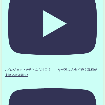
/プロジェクトA子さんも注目？ なぜ私は入会拒否？真相が
刺さる3分間？/