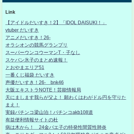
Link
【アイドルだいすき！2】「IDOL DAISUKI！」
vtuber だいすき
アニメだいすき！26-
オラシオンの競馬グランプリ
スーパーウンコウーマンT・子なし
スケバン氷子のまとめ速報！
とおやまエリア51
一番くじ福袋 だいすき
声優だいすき！26- bnk46
大阪エキストラNOTE！芸能情報局
天にまします我らが父よ！ 願わくはわがドル円を守りた
まえ！
実録パチンコ梁山泊！パチンコakb108道
有益便利情報サイトの杜
病は木から！ 24金バエ子の特発性間質性肺炎