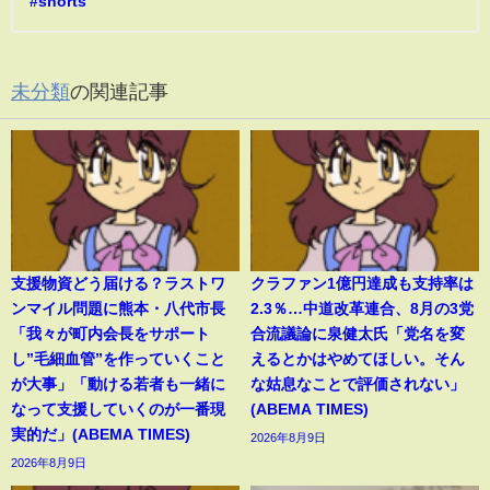
#shorts
未分類
の関連記事
支援物資どう届ける？ラストワ
クラファン1億円達成も支持率は
ンマイル問題に熊本・八代市長
2.3％…中道改革連合、8月の3党
「我々が町内会長をサポート
合流議論に泉健太氏「党名を変
し”毛細血管”を作っていくこと
えるとかはやめてほしい。そん
が大事」「動ける若者も一緒に
な姑息なことで評価されない」
なって支援していくのが一番現
(ABEMA TIMES)
実的だ」(ABEMA TIMES)
2026年8月9日
2026年8月9日