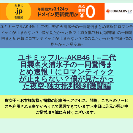
ユキミッフルAKB46！-二代目襲名火浦氷子の一同驚愕まとめ速報にロマンテ
ィックが止まらない？--僕が見たかった夜空！独女批判殺到激闘編--の一同驚
愕まとめ速報にロマンティックが止まらない？-僕の見たかった夜空編--僕の
見たかった星空編-
ユキミッフル--AKB46！--二代
目襲名火浦氷子の一同驚愕ま
とめ速報！にロマンティック
が止まらない？僕が見たかっ
た夜空-独女批判殺到激闘編
腐女子＜お客様皆様が掲載の記事等へアクセス、閲覧、こちらのサービ
スを利用される事でかろうじて運営できています＞本日は足元が悪い中
ご足労頂き誠に有難うございます。