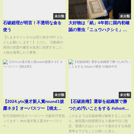
未分類
未分類
石破総理が明言！不透明な金を
大好物は「紙」4年前に国内初確
使う
認の害虫「ニュウハクシミ」急
拡大で博物館が大ピンチ、1点モ
【たまきチャンネルは切り抜きOK!! どん
...
どんお願いします！】 ただし、元動画の
ノの文化財を守れ!学芸員が突き
表現の意図や趣旨を故意に改変すること、
止めた弱点で撲滅へ #ai #ニュー
人格を侮辱したり事実...
ス
未分類
未分類
【2024.ytv漫才新人賞round1披
【石破政権】選挙を組織票で勝
露ネタ】オーパスツー【桃太
つため汚いことをする #shorts #
郎】
選挙 #3連休中日
松竹芸能8年目オーパスツー 大阪松竹背負
このままでは石破政権が惨敗することに焦
ってます！ #ytv漫才新人賞 #オーパスツ
り、参院選の投開票日を３連休中日に指
ー...
定、普通の人はレジャーで遠出をする為投
票率を下げることが狙いと見ら...