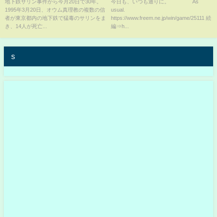
真実…”幻の核武装計画”とは？
すか？【As usual.】
地下鉄サリン事件から今月20日で30年。
今日も、いつも通りに。 As
1995年3月20日、オウム真理教の複数の信
usual.
地下鉄サリン事件の真相は？
者が東京都内の地下鉄で猛毒のサリンをま
https://www.freem.ne.jp/win/game/25111 続
など過去の映像をまとめて配信
き、14人が死亡...
編⇒h...
【今年の最新ニュースも追加】
s