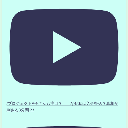
/プロジェクトA子さんも注目？ なぜ私は入会拒否？真相が
刺さる3分間？/