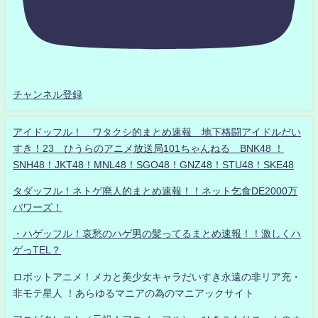
チャンネル登録
アイドッフル！ ワタクシ的まとめ速報 地下格闘アイドルだい
すき！23 ひうらのアニメ放送局101ちゃんねる BNK48 ！
SNH48！JKT48！MNL48！SGO48！GNZ48！STU48！SKE48
タダッフル！ネトゲ廃人的まとめ速報！！ネット乞食DE2000万
パワーズ！
・ハゲッフル！哀愁のハゲ男の髪ってるまとめ速報！！激しくハ
ゲっTEL？
ロボットアニメ！メカと美少女キャラだいすき永遠の非リア充・
非モテ星人 ！あらゆるマニアの為のマニアックサイト