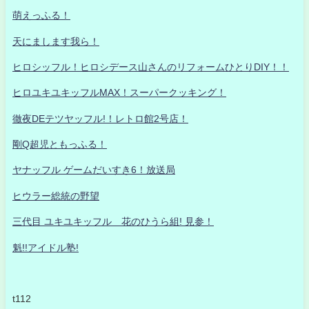
萌えっふる！
天にまします我ら！
ヒロシッフル！ヒロシデース山さんのリフォームひとりDIY！！
ヒロユキユキッフルMAX！スーパークッキング！
徹夜DEテツヤッフル!！レトロ館2号店！
剛Q超児ともっふる！
ヤナッフル ゲームだいすき6！放送局
ヒウラー総統の野望
三代目 ユキユキッフル 花のひうら組! 見参！
魁!!アイドル塾!
t112