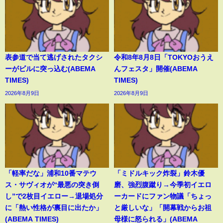
表参道で当て逃げされたタクシ
令和8年8月8日「TOKYOおうえ
ーがビルに突っ込む(ABEMA
んフェスタ」開催(ABEMA
TIMES)
TIMES)
2026年8月9日
2026年8月9日
「軽率だな」浦和10番マテウ
「ミドルキック炸裂」鈴木優
ス・サヴィオが“最悪の突き倒
磨、強烈腹蹴り→今季初イエロ
し”で2枚目イエロー→退場処分
ーカードにファン物議「ちょっ
に「熱い性格が裏目に出たか」
と厳しいな」「開幕戦からお祖
(ABEMA TIMES)
母様に怒られる」(ABEMA