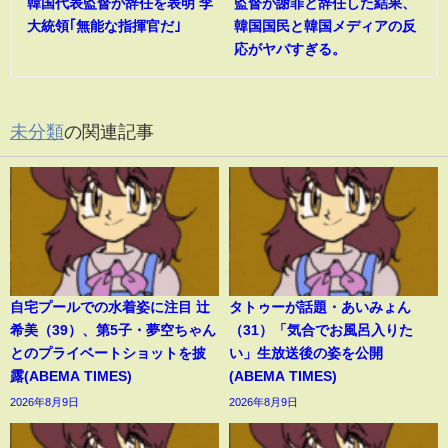
韓国代表監督が辞任を表明 李
監督が謝罪と辞任した結果、
大統領｢無能な指揮官だ｣
韓国国民と韓国メディアの反
応がヤバすぎる。
未分類
の関連記事
自宅プールでの水着姿に注目 辻
タトゥーが話題・あいみょん
希美（39）、第5子・夢空ちゃん
（31）「気合でお風呂入りた
とのプライベートショットを披
い」生放送後の姿を公開
露(ABEMA TIMES)
(ABEMA TIMES)
2026年8月9日
2026年8月9日