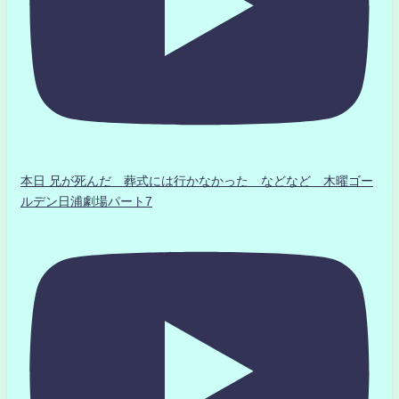
本日 兄が死んだ 葬式には行かなかった などなど 木曜ゴー
ルデン日浦劇場パート7