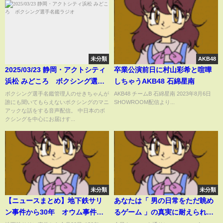
未分類
AKB48
2025/03/23 静岡・アクトシティ
卒業公演前日に村山彩希と喧嘩
浜松 みどころ ボクシング選手
しちゃうAKB48 石綿星南
名鑑ラジオ
ボクシング選手名鑑管理人のせきちゃんが
AKB48 チームB 石綿星南 2023年8月6日
誰にも聞いてもらえないボクシングのマニ
SHOWROOM配信より...
アックな話をする音声配信。 中日本のボ
クシングを中心にお届けす...
未分類
未分類
【ニュースまとめ】地下鉄サリ
あなたは「 男の日常をただ眺め
ン事件から30年 オウム事件の
るゲーム 」の真実に耐えられま