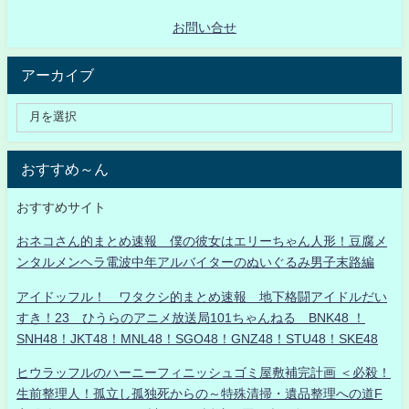
お問い合せ
アーカイブ
おすすめ～ん
おすすめサイト
おネコさん的まとめ速報 僕の彼女はエリーちゃん人形！豆腐メ
ンタルメンヘラ電波中年アルバイターのぬいぐるみ男子末路編
アイドッフル！ ワタクシ的まとめ速報 地下格闘アイドルだい
すき！23 ひうらのアニメ放送局101ちゃんねる BNK48 ！
SNH48！JKT48！MNL48！SGO48！GNZ48！STU48！SKE48
ヒウラッフルのハーニーフィニッシュゴミ屋敷補完計画 ＜必殺！
生前整理人！孤立し孤独死からの～特殊清掃・遺品整理への道F