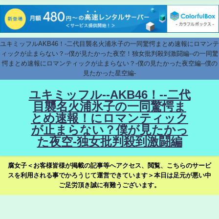
ユキミッフルAKB46！-二代目襲名火浦氷子の一同驚愕まとめ速報にロマンテ
ィックが止まらない？--僕が見たかった夜空！独女批判殺到激闘編--の一同驚
愕まとめ速報にロマンティックが止まらない？-僕の見たかった夜空編--僕の
見たかった星空編-
ユキミッフル--AKB46！--二代
目襲名火浦氷子の一同驚愕ま
とめ速報！にロマンティック
が止まらない？僕が見たかっ
た夜空-独女批判殺到激闘編
腐女子＜お客様皆様が掲載の記事等へアクセス、閲覧、こちらのサービ
スを利用される事でかろうじて運営できています＞本日は足元が悪い中
ご足労頂き誠に有難うございます。