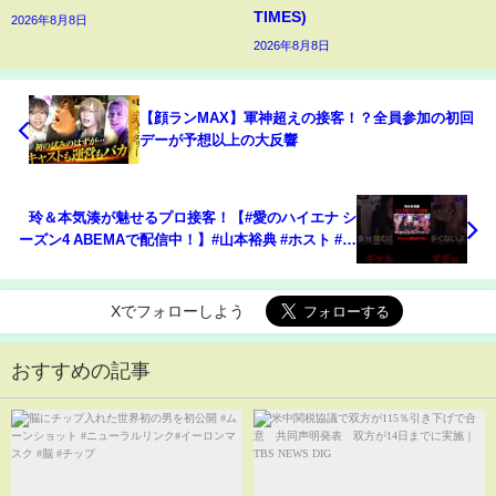
TIMES)
2026年8月8日
2026年8月8日
【顔ランMAX】軍神超えの接客！？全員参加の初回
デーが予想以上の大反響
玲＆本気湊が魅せるプロ接客！【#愛のハイエナ シ
ーズン4 ABEMAで配信中！】#山本裕典 #ホスト #軍
神 #本気湊 #ABEMA #shorts
Xでフォローしよう
おすすめの記事