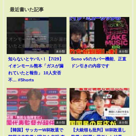
最近書いた記事
未分類
未分類
知らないとヤバい！【7/29】
Suno v5のカバー機能、正直
イオンモール熊本「ガスが漏
ドン引きの内容です
れていたと報告」 10人安否
不… #Shorts
未分類
未分類
【韓国】サッカーW杯敗退で
【大統領も批判】W杯敗退し