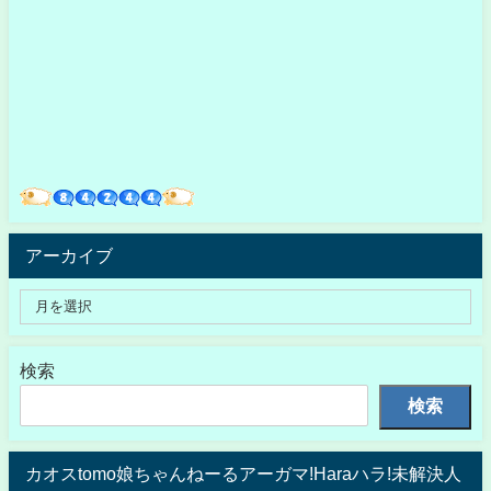
アーカイブ
検索
検索
カオスtomo娘ちゃんねーるアーガマ!Haraハラ!未解決人