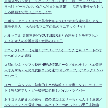
男装スケバン女子！スケッフルまっくす！（新・ナンノひゃくし
きっ!！ビー玉のおいぬさん的まとめ速報） 話題な事件からおも
しろ動画まで取り上げまっくす
ロボットアニメ！メカと美少女キャラだいすき永遠の非リア充・
非モテ星人 ！あらゆるマニアの為のマニアックサイト
ハルッフル-専業主夫的YOUTUBERまとめ速報！キモデブおた
く！初老人の介護生活！激動の1750日
アニゲタレスト（元祖！アニメッフル） ひきこもりニートのオ
ナベ的まとめ速報
火浦のシネマッフル映画NEWS情報ポータブルの杜！オネエ管理
人オカマちゃんの鬼女的まとめ速報!オカマッフルアタックナンバ
ーハーフ
ユカ・ヨネッフル！初老的まとめ速報！！大帝イタチにラリアッ
ト！害獣神アリ・ガー被害に必殺！パイルドライバー
おネコさん的まとめ速報 僕の彼女はエリーちゃん人形！豆腐メ
ンタルメンヘラ電波中年アルバイターのぬいぐるみ男子末路編