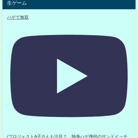
生ゲーム
ハゲて無双
/プロジェクトA子さんも注目？ 独身ハゲ僧侶のサンドイッチ