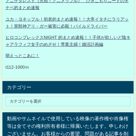
アニゲタレスト（元祖！アニメッフル） ひきこもりニートのオ
ナベ的まとめ速報
ユカ・ヨネッフル！初老的まとめ速報！！大帝イタチにラリアッ
ト！害獣神アリ・ガー被害に必殺！パイルドライバー
ヒロコンプレックスNIGHT 的まとめ速報！！子供が欲しいど陰キ
ャアラフィフ女子のめざせ！専業主婦！婚活計画編
萌えっとこあに！
t112-1000ｍ
カテゴリー
動画やサムネイルで使用している映像の著作権や肖像権
等は全てその権利所有者様に帰属いたします。申しわけ
ございません。お客様からの要望、問題がある記事を削