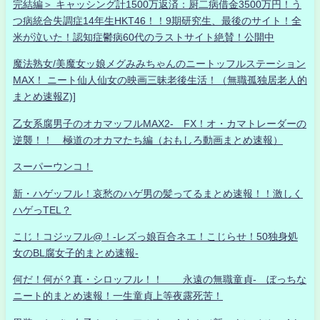
完結編＞ キャッシング計1500万返済：厨二病借金3500万円！う
つ病統合失調症14年生HKT46！！9期研究生、最後のサイト！全
米が泣いた！認知症鬱病60代のラストサイト絶賛！公開中
魔法熟女/美魔女ッ娘メグみみちゃんのニートッフルステーション
MAX！ ニート仙人仙女の映画三昧老後生活！（無職孤独居老人的
まとめ速報Z)]
乙女系腐男子のオカマッフルMAX2- FX！オ・カマトレーダーの
逆襲！！ 極道のオカマたち編（おもしろ動画まとめ速報）
スーパーウンコ！
新・ハゲッフル！哀愁のハゲ男の髪ってるまとめ速報！！激しく
ハゲっTEL？
こじ！コジッフル@！-レズっ娘百合ネエ！こじらせ！50独身処
女のBL腐女子的まとめ速報-
何だ！何が？真・シロッフル！！ 永遠の無職童貞- ぼっちな
ニート的まとめ速報！一生童貞上等夜露死苦！