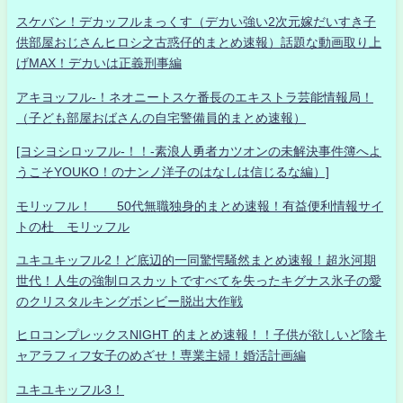
スケバン！デカッフルまっくす（デカい強い2次元嫁だいすき子
供部屋おじさんヒロシ之古惑仔的まとめ速報）話題な動画取り上
げMAX！デカいは正義刑事編
アキヨッフル-！ネオニートスケ番長のエキストラ芸能情報局！
（子ども部屋おばさんの自宅警備員的まとめ速報）
[ヨシヨシロッフル-！！-素浪人勇者カツオンの未解決事件簿へよ
うこそYOUKO！のナンノ洋子のはなしは信じるな編）]
モリッフル！ 50代無職独身的まとめ速報！有益便利情報サイ
トの杜 モリッフル
ユキユキッフル2！ど底辺的一同驚愕騒然まとめ速報！超氷河期
世代！人生の強制ロスカットですべてを失ったキグナス氷子の愛
のクリスタルキングボンビー脱出大作戦
ヒロコンプレックスNIGHT 的まとめ速報！！子供が欲しいど陰キ
ャアラフィフ女子のめざせ！専業主婦！婚活計画編
ユキユキッフル3！