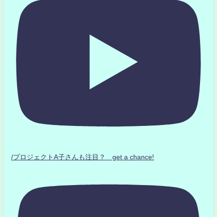
/プロジェクトA子さんも注目？ get a chance!