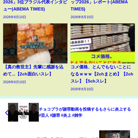
2026」3位ブラジル代表インタビ
ップ2026」レポート(ABEMA
ュー(ABEMA TIMES)
TIMES)
2026年8月10日
2026年8月10日
【真の救世主】先輩に感謝を込
コメ価格、とんでもないことに
めて...【2ch面白いスレ】
なるｗｗｗ【2chまとめ】【2ch
スレ】【5chスレ】
2026年8月10日
2026年8月10日
チョコプラが謝罪動画を投稿するもさらに炎上する
#芸人 #謝罪 #炎上 #雑学