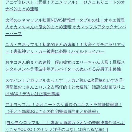
アニゲタレスト（元祖！アニメッフル） ひきこもりニートのオ
ナベ的まとめ速報
火浦のシネマッフル映画NEWS情報ポータブルの杜！オネエ管理
人オカマちゃんの鬼女的まとめ速報!オカマッフルアタックナンバ
ーハーフ
ユカ・ヨネッフル！初老的まとめ速報！！大帝イタチにラリアッ
ト！害獣神アリ・ガー被害に必殺！パイルドライバー
おネコさん的まとめ速報 僕の彼女はエリーちゃん人形！豆腐メ
ンタルメンヘラ電波中年アルバイターのぬいぐるみ男子末路編
スケバン！デカッフルまっくす（デカい強い2次元嫁だいすき子
供部屋おじさんヒロシ之古惑仔的まとめ速報）話題な動画取り上
げMAX！デカいは正義刑事編
アキヨッフル-！ネオニートスケ番長のエキストラ芸能情報局！
（子ども部屋おばさんの自宅警備員的まとめ速報）
[ヨシヨシロッフル-！！-素浪人勇者カツオンの未解決事件簿へよ
うこそYOUKO！のナンノ洋子のはなしは信じるな編）]