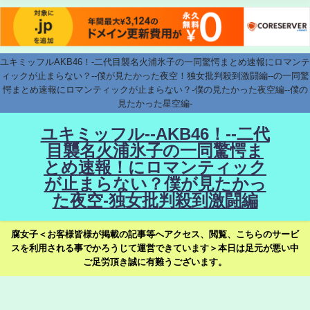
ユキミッフルAKB46！-二代目襲名火浦氷子の一同驚愕まとめ速報にロマンテ
ィックが止まらない？--僕が見たかった夜空！独女批判殺到激闘編--の一同驚
愕まとめ速報にロマンティックが止まらない？-僕の見たかった夜空編--僕の
見たかった星空編-
ユキミッフル--AKB46！--二代
目襲名火浦氷子の一同驚愕ま
とめ速報！にロマンティック
が止まらない？僕が見たかっ
た夜空-独女批判殺到激闘編
腐女子＜お客様皆様が掲載の記事等へアクセス、閲覧、こちらのサービ
スを利用される事でかろうじて運営できています＞本日は足元が悪い中
ご足労頂き誠に有難うございます。