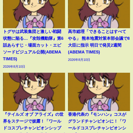
トグサは武装集団と激しい戦闘
高市総理「できることはすべて
状態に陥る…『攻殻機動隊』第6
やる」 熊本地震対策本部会議で8
話あらすじ・場面カット・エピ
大臣に指示 明日で発災2週間
ソードビジュアル公開(ABEMA
(ABEMA TIMES)
TIMES)
2026年8月10日
2026年8月10日
『テイルズ オブ アライズ』の世
香港代表の『モンハン』コスが
界をステージで披露！「ワール
グランドチャンピオンに！「ワ
ドコスプレチャンピオンシップ
ールドコスプレチャンピオンシ