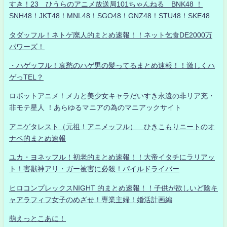
すき！23 ひうらのアニメ放送局101ちゃんねる BNK48 ！
SNH48！JKT48！MNL48！SGO48！GNZ48！STU48！SKE48
タダッフル！ネトゲ廃人的まとめ速報！！ネット乞食DE2000万
パワーズ！
・ハゲッフル！哀愁のハゲ男の髪ってるまとめ速報！！激しくハ
ゲっTEL？
ロボットアニメ！メカと美少女キャラだいすき永遠の非リア充・
非モテ星人 ！あらゆるマニアの為のマニアックサイト
アニゲタレスト（元祖！アニメッフル） ひきこもりニートのオ
ナベ的まとめ速報
ユカ・ヨネッフル！初老的まとめ速報！！大帝イタチにラリアッ
ト！害獣神アリ・ガー被害に必殺！パイルドライバー
ヒロコンプレックスNIGHT 的まとめ速報！！子供が欲しいど陰キ
ャアラフィフ女子のめざせ！専業主婦！婚活計画編
萌えっとこあに！