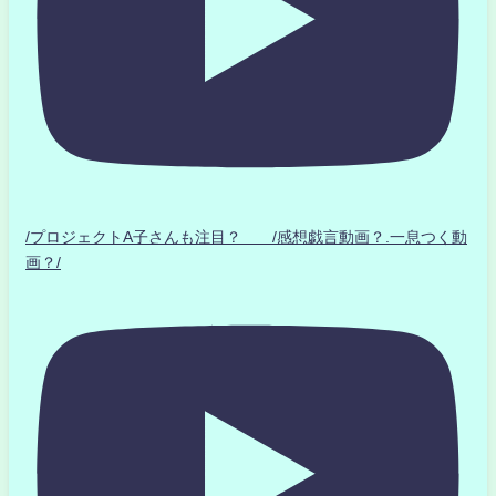
/プロジェクトA子さんも注目？ /感想戯言動画？.一息つく動
画？/