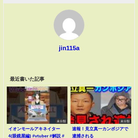
jin115a
最近書いた記事
未分類
未分類
イオンモールアキネイター
速報！見立真一カンボジアで
4(眼鏡屋編) #vtuber #解説 #
逮捕される