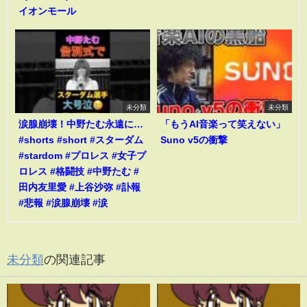
イオンモール
未分類
未分類
涙腺崩壊！中野たむ永遠に…
「もうAI音楽って笑えない」
#shorts #short #スターダム
Suno v5の衝撃
#stardom #プロレス #女子プ
ロレス #格闘技 #中野たむ #
田内友里愛 #上谷沙弥 #訃報
#悲報 #涙腺崩壊 #涙
未分類
の関連記事