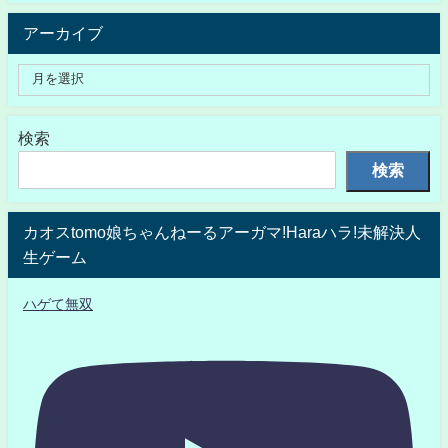
アーカイブ
検索
検索
カオスtomo娘ちゃんねーるアーガマ!Haraハラ!未解決人
生ゲーム
ハゲて無双