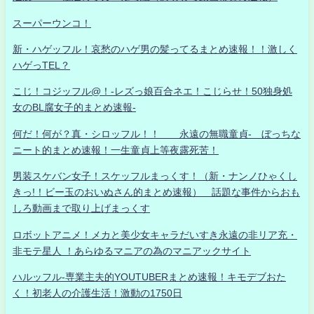
スーパーウンコ！
新・ハゲッフル！哀愁のハゲ男の髪ってるまとめ速報！！激しく
ハゲっTEL？
こじ！コジッフル@！-レズっ娘百合ネエ！こじらせ！50独身処
女のBL腐女子的まとめ速報-
何だ！何が？真・シロッフル！！ 永遠の無職童貞- ぼっちな
ニート的まとめ速報！一生童貞上等夜露死苦！
男装スケバン女子！スケッフルまっくす！（新・ナンノひゃくし
きっ!！ビー玉のおいぬさん的まとめ速報） 話題な事件からおも
しろ動画まで取り上げまっくす
ロボットアニメ！メカと美少女キャラだいすき永遠の非リア充・
非モテ星人 ！あらゆるマニアの為のマニアックサイト
ハルッフル-専業主夫的YOUTUBERまとめ速報！キモデブおた
く！初老人の介護生活！激動の1750日