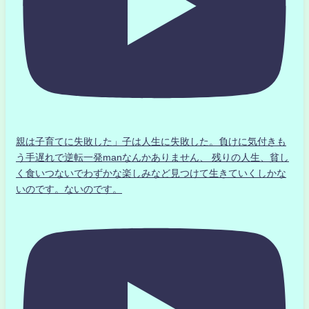
親は子育てに失敗した」子は人生に失敗した。負けに気付きも
う手遅れで逆転一発manなんかありません、 残りの人生、貧し
く食いつないでわずかな楽しみなど見つけて生きていくしかな
いのです。ないのです。