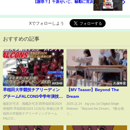
【謝罪？】千原せいじ、騒動に言及
Xでフォローしよう
おすすめの記事
AKB48
久保怜音
早稲田大学競技チアリーディン
【MV Teaser】Beyond The
グチームFALCONS🦅学年演技
Dream
（2年31期）フライングゲット
撮影許可済 掲載許可済 💌早稲田祭2024
2025.11.14 log you 1st Digital Single
情報💌 早稲田祭2024 11/3(日) 単独公演 早
Release 『Beyond the Dream』 ?曲を聴
／AKB48
稲田大学競技チアリーディングチーム
く...
FALCO...