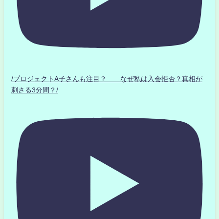
/プロジェクトA子さんも注目？ なぜ私は入会拒否？真相が
刺さる3分間？/