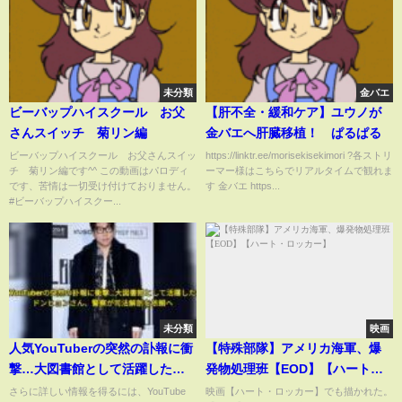
未分類
金バエ
ビーバップハイスクール お父
【肝不全・緩和ケア】ユウノが
さんスイッチ 菊リン編
金バエへ肝臓移植！ ぱるぱる
ビーバップハイスクール お父さんスイッ
https://linktr.ee/morisekisekimori ?各ストリ
チ 菊リン編です^^ この動画はパロディ
ーマー様はこちらでリアルタイムで観れま
です、苦情は一切受け付けておりません。
す 金バエ https...
#ビーバップハイスクー...
未分類
映画
人気YouTuberの突然の訃報に衝
【特殊部隊】アメリカ海軍、爆
撃…大図書館として活躍した
発物処理班【EOD】【ハート・
ナ・ドンヒョンさん、警察が司
ロッカー】
さらに詳しい情報を得るには、YouTube
映画【ハート・ロッカー】でも描かれた。