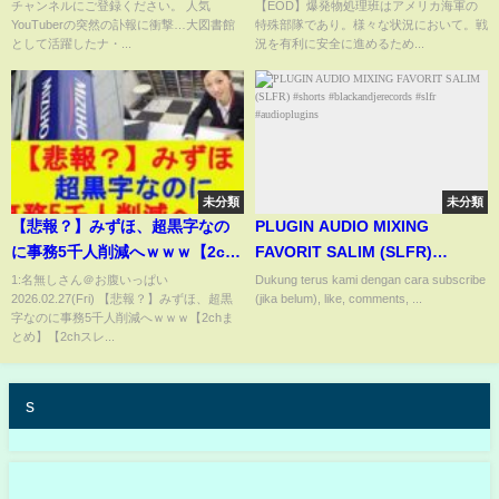
チャンネルにご登録ください。 人気
【EOD】爆発物処理班はアメリカ海軍の
法解剖を依頼へ
YouTuberの突然の訃報に衝撃…大図書館
特殊部隊であり。様々な状況において。戦
として活躍したナ・...
況を有利に安全に進めるため...
未分類
未分類
【悲報？】みずほ、超黒字なの
PLUGIN AUDIO MIXING
に事務5千人削減へｗｗｗ【2ch
FAVORIT SALIM (SLFR)
まとめ】【2chスレ】【5chス
#shorts #blackandjerecords
1:名無しさん＠お腹いっぱい
Dukung terus kami dengan cara subscribe
2026.02.27(Fri) 【悲報？】みずほ、超黒
(jika belum), like, comments, ...
レ】【ゆっくり】
#slfr #audioplugins
字なのに事務5千人削減へｗｗｗ【2chま
とめ】【2chスレ...
s