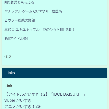
剛Q超児ともっふる！
ヤナッフル ゲームだいすき6！放送局
ヒウラー総統の野望
三代目 ユキユキッフル 花のひうら組! 見参！
魁!!アイドル塾!
t112
Links
Link
【アイドルだいすき！2】「IDOL DAISUKI！」
vtuber だいすき
アニメだいすき！26-