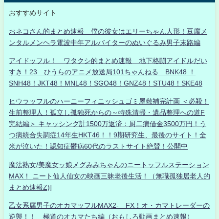
おすすめサイト
おネコさん的まとめ速報 僕の彼女はエリーちゃん人形！豆腐メ
ンタルメンヘラ電波中年アルバイターのぬいぐるみ男子末路編
アイドッフル！ ワタクシ的まとめ速報 地下格闘アイドルだい
すき！23 ひうらのアニメ放送局101ちゃんねる BNK48 ！
SNH48！JKT48！MNL48！SGO48！GNZ48！STU48！SKE48
ヒウラッフルのハーニーフィニッシュゴミ屋敷補完計画 ＜必殺！
生前整理人！孤立し孤独死からの～特殊清掃・遺品整理への道F
完結編＞ キャッシング計1500万返済：厨二病借金3500万円！う
つ病統合失調症14年生HKT46！！9期研究生、最後のサイト！全
米が泣いた！認知症鬱病60代のラストサイト絶賛！公開中
魔法熟女/美魔女ッ娘メグみみちゃんのニートッフルステーション
MAX！ ニート仙人仙女の映画三昧老後生活！（無職孤独居老人的
まとめ速報Z)]
乙女系腐男子のオカマッフルMAX2- FX！オ・カマトレーダーの
逆襲！！ 極道のオカマたち編（おもしろ動画まとめ速報）