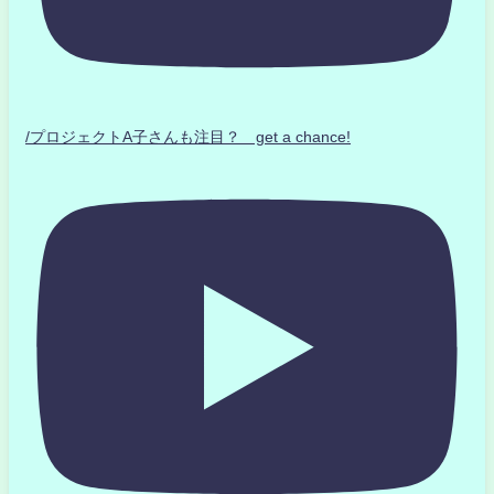
/プロジェクトA子さんも注目？ get a chance!