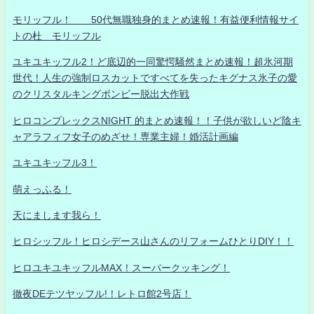
モリッフル！ 50代無職独身的まとめ速報！有益便利情報サイ
トの杜 モリッフル
ユキユキッフル2！ど底辺的一同驚愕騒然まとめ速報！超氷河期
世代！人生の強制ロスカットですべてを失ったキグナス氷子の愛
のクリスタルキングボンビー脱出大作戦
ヒロコンプレックスNIGHT 的まとめ速報！！子供が欲しいど陰キ
ャアラフィフ女子のめざせ！専業主婦！婚活計画編
ユキユキッフル3！
萌えっふる！
天にまします我ら！
ヒロシッフル！ヒロシデース山さんのリフォームひとりDIY！！
ヒロユキユキッフルMAX！スーパークッキング！
徹夜DEテツヤッフル!！レトロ館2号店！