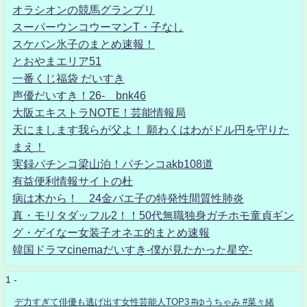
オラシオンの競馬グランプリ
スーパーウンコウーマンT・子なし
スケバン氷子のまとめ速報！
とおやまエリア51
一番くじ福袋 だいすき
声優だいすき！26- bnk46
大阪エキストラNOTE！芸能情報局
天にまします我らが父よ！ 願わくはわがドル円を守りた
まえ！
実録パチンコ梁山泊！パチンコakb108道
有益便利情報サイトの杜
病は木から！ 24金バエ子の特発性間質性肺炎
真・モリタダッフル2！！50代無職独身ガチホモ童貞ギン
グ・ゲイなー女装子オネエ的まとめ速報
韓国ドラマcinemaだいすき-僕が見たかった星空-
1 -
デ力すぎて俳優も逃げ出す女性芸能人TOP3 #ゆうちゃみ #菜々緒