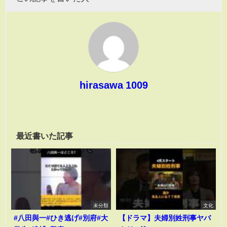
hirasawa 1009
最近書いた記事
未分類
文化
#八田與一#ひき逃げ#別府#大
【ドラマ】夫婦別姓刑事ヤバ