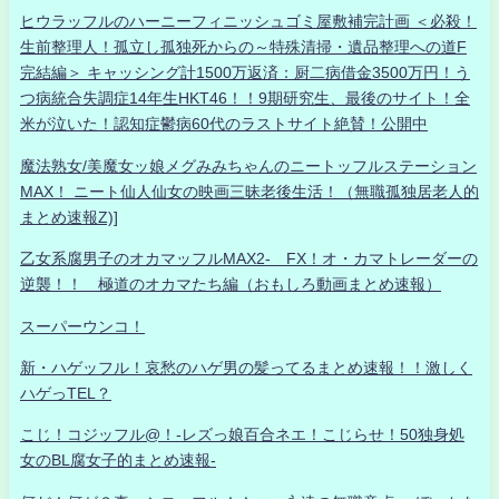
ヒウラッフルのハーニーフィニッシュゴミ屋敷補完計画 ＜必殺！
生前整理人！孤立し孤独死からの～特殊清掃・遺品整理への道F
完結編＞ キャッシング計1500万返済：厨二病借金3500万円！う
つ病統合失調症14年生HKT46！！9期研究生、最後のサイト！全
米が泣いた！認知症鬱病60代のラストサイト絶賛！公開中
魔法熟女/美魔女ッ娘メグみみちゃんのニートッフルステーション
MAX！ ニート仙人仙女の映画三昧老後生活！（無職孤独居老人的
まとめ速報Z)]
乙女系腐男子のオカマッフルMAX2- FX！オ・カマトレーダーの
逆襲！！ 極道のオカマたち編（おもしろ動画まとめ速報）
スーパーウンコ！
新・ハゲッフル！哀愁のハゲ男の髪ってるまとめ速報！！激しく
ハゲっTEL？
こじ！コジッフル@！-レズっ娘百合ネエ！こじらせ！50独身処
女のBL腐女子的まとめ速報-