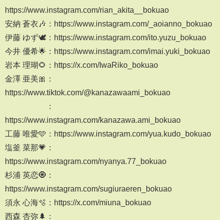
https://www.instagram.com/rian_akita__bokuao
安納 蒼衣🎶：https://www.instagram.com/_aoianno_bokuao
伊藤 ゆず🕊️：https://www.instagram.com/ito.yuzu_bokuao
今井 優希🌟：https://www.instagram.com/imai.yuki_bokuao
岩本 理瑚🌻：https://x.com/IwaRiko_bokuao
金澤 亜美🎀：
https://www.tiktok.com/@kanazawaami_bokuao
：
https://www.instagram.com/kanazawa.ami_bokuao
工藤 唯愛🩵：https://www.instagram.com/yua.kudo_bokuao
塩釜 菜那💗：
https://www.instagram.com/nyanya.77_bokuao
杉浦 英恋🧿：
https://www.instagram.com/sugiuraeren_bokuao
須永 心海🫧：https://x.com/miuna_bokuao
西森 杏弥🌲：