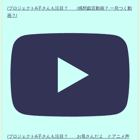
/プロジェクトA子さんも注目？ /感想戯言動画？.一息つく動
画？/
/プロジェクトA子さんも注目？ お母さんだよ とアニメ声