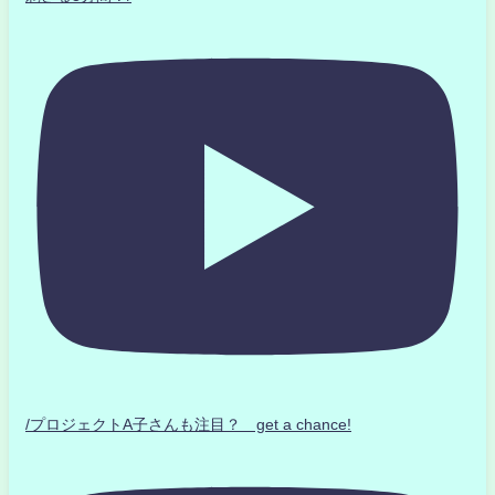
/プロジェクトA子さんも注目？ get a chance!