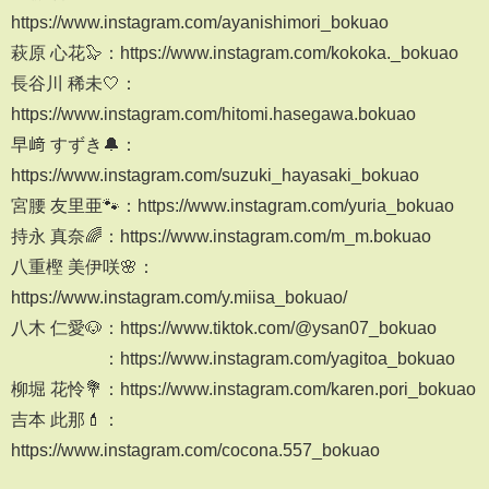
https://www.instagram.com/ayanishimori_bokuao
萩原 心花🦭：https://www.instagram.com/kokoka._bokuao
長谷川 稀未🤍：
https://www.instagram.com/hitomi.hasegawa.bokuao
早﨑 すずき🔔：
https://www.instagram.com/suzuki_hayasaki_bokuao
宮腰 友里亜🐾：https://www.instagram.com/yuria_bokuao
持永 真奈🌈：https://www.instagram.com/m_m.bokuao
八重樫 美伊咲🌸：
https://www.instagram.com/y.miisa_bokuao/
八木 仁愛🐶：https://www.tiktok.com/@ysan07_bokuao
：https://www.instagram.com/yagitoa_bokuao
柳堀 花怜💐：https://www.instagram.com/karen.pori_bokuao
吉本 此那💄：
https://www.instagram.com/cocona.557_bokuao