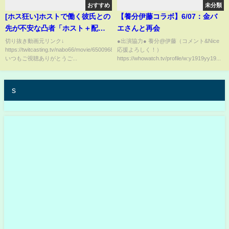
おすすめ
未分類
[ホス狂い]ホストで働く彼氏との
【養分伊藤コラボ】6/07：金バ
先が不安な凸者「ホスト＋配信
エさんと再会
者＝〇〇」リスナー側が騒つく
切り抜き動画元リンク↓
●出演協力● 養分@伊藤（コメント&Nice
https://twitcasting.tv/nabo66/movie/650096854
応援よろしく！）
[なあぼう/切り抜き/相談凸/ホス
いつもご視聴ありがとうご...
https://whowatch.tv/profile/w:y1919yy19...
ト/配信者/彼氏/恋愛/即答/リスナ
ー/浮気/無謀/夜王]
s