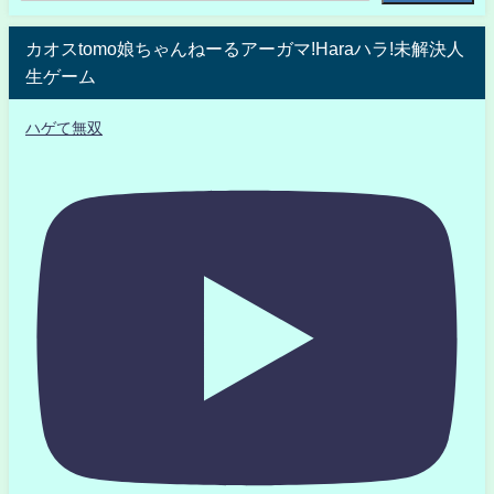
カオスtomo娘ちゃんねーるアーガマ!Haraハラ!未解決人
生ゲーム
ハゲて無双