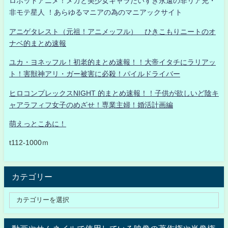
ロボットアニメ！メカと美少女キャラだいすき永遠の非リア充・
非モテ星人 ！あらゆるマニアの為のマニアックサイト
アニゲタレスト（元祖！アニメッフル） ひきこもりニートのオ
ナベ的まとめ速報
ユカ・ヨネッフル！初老的まとめ速報！！大帝イタチにラリアッ
ト！害獣神アリ・ガー被害に必殺！パイルドライバー
ヒロコンプレックスNIGHT 的まとめ速報！！子供が欲しいど陰キ
ャアラフィフ女子のめざせ！専業主婦！婚活計画編
萌えっとこあに！
t112-1000ｍ
カテゴリー