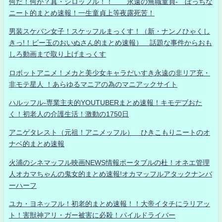
何だ！何が？真・シロッフル！！ 永遠の無職童貞- ぼっちな
ニート的まとめ速報！一生童貞上等夜露死苦！
男装スケバン女子！スケッフルまっくす！（新・ナンノひゃくし
きっ!！ビー玉のおいぬさん的まとめ速報） 話題な事件からおも
しろ動画まで取り上げまっくす
ロボットアニメ！メカと美少女キャラだいすき永遠の非リア充・
非モテ星人 ！あらゆるマニアの為のマニアックサイト
ハルッフル-専業主夫的YOUTUBERまとめ速報！キモデブおた
く！初老人の介護生活！激動の1750日
アニゲタレスト（元祖！アニメッフル） ひきこもりニートのオ
ナベ的まとめ速報
火浦のシネマッフル映画NEWS情報ポータブルの杜！オネエ管理
人オカマちゃんの鬼女的まとめ速報!オカマッフルアタックナンバ
ーハーフ
ユカ・ヨネッフル！初老的まとめ速報！！大帝イタチにラリアッ
ト！害獣神アリ・ガー被害に必殺！パイルドライバー