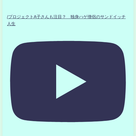
/プロジェクトA子さんも注目？ 独身ハゲ僧侶のサンドイッチ
人生