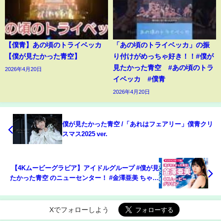
【僕青】あの頃のトライベッカ
「あの頃のトライベッカ」の振
【僕が見たかった青空】
り付けがめっちゃ好き！！#僕が
見たかった青空 #あの頃のトラ
2026年4月20日
イベッカ #僕青
2026年4月20日
僕が見たかった青空 /「あれはフェアリー」僕青クリ
スマス2025 ver.
【4Kムービーグラビア】アイドルグループ #僕が見
たかった青空 のニューセンター！ #金澤亜美 ちゃん
がソロで初登場！亜美ちゃんと過ごす、のんびりな
冬の日の撮影に最高画質で没入密着！【メイキン
グ】
Xでフォローしよう