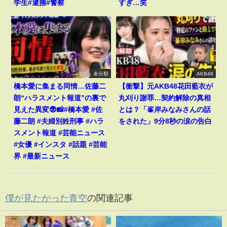
学生#逮捕#警察
すぎ…笑
未分類
AKB48
橋本愛に集まる同情…佐藤二
【衝撃】元AKB48花田藍衣が
朗“ハラスメント報道”の裏で
丸刈り謝罪…契約解除の真相
見えた異変😨📸#橋本愛 #佐
とは？「峯岸みなみさんの話
藤二朗 #夫婦別姓刑事 #ハラ
をされた」9分8秒の涙の告白
スメント報道 #芸能ニュース
#女優 #インスタ #話題 #芸能
界 #最新ニュース
僕が見たかった青空
の関連記事