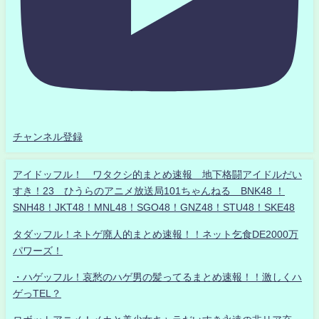
チャンネル登録
アイドッフル！ ワタクシ的まとめ速報 地下格闘アイドルだい
すき！23 ひうらのアニメ放送局101ちゃんねる BNK48 ！
SNH48！JKT48！MNL48！SGO48！GNZ48！STU48！SKE48
タダッフル！ネトゲ廃人的まとめ速報！！ネット乞食DE2000万
パワーズ！
・ハゲッフル！哀愁のハゲ男の髪ってるまとめ速報！！激しくハ
ゲっTEL？