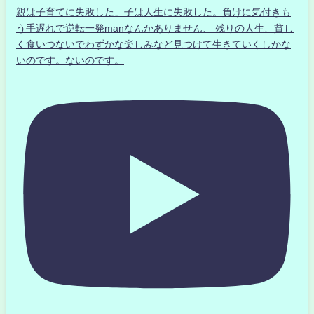
親は子育てに失敗した」子は人生に失敗した。負けに気付きも
う手遅れで逆転一発manなんかありません、 残りの人生、貧し
く食いつないでわずかな楽しみなど見つけて生きていくしかな
いのです。ないのです。