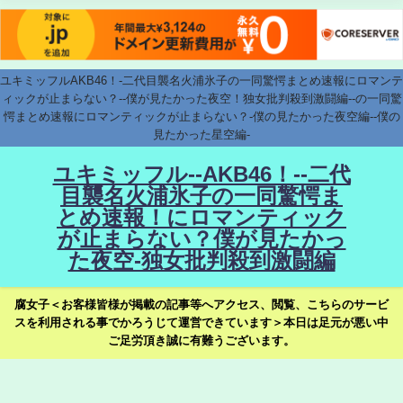
ユキミッフルAKB46！-二代目襲名火浦氷子の一同驚愕まとめ速報にロマンテ
ィックが止まらない？--僕が見たかった夜空！独女批判殺到激闘編--の一同驚
愕まとめ速報にロマンティックが止まらない？-僕の見たかった夜空編--僕の
見たかった星空編-
ユキミッフル--AKB46！--二代
目襲名火浦氷子の一同驚愕ま
とめ速報！にロマンティック
が止まらない？僕が見たかっ
た夜空-独女批判殺到激闘編
腐女子＜お客様皆様が掲載の記事等へアクセス、閲覧、こちらのサービ
スを利用される事でかろうじて運営できています＞本日は足元が悪い中
ご足労頂き誠に有難うございます。