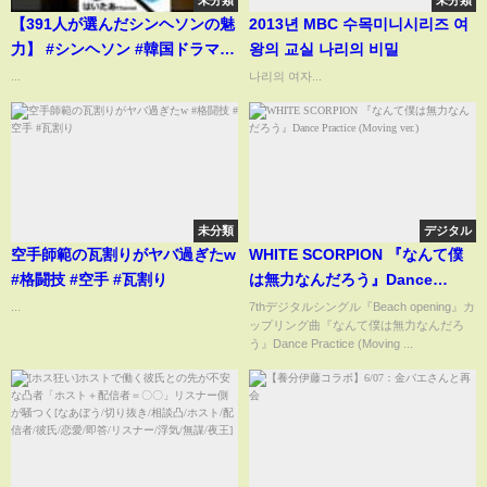
未分類
未分類
【391人が選んだシンヘソンの魅
2013년 MBC 수목미니시리즈 여
力】 #シンヘソン #韓国ドラマ #
왕의 교실 나리의 비밀
韓ドラ
...
나리의 여자...
未分類
デジタル
空手師範の瓦割りがヤバ過ぎたw
WHITE SCORPION 『なんて僕
#格闘技 #空手 #瓦割り
は無力なんだろう』Dance
Practice (Moving ver.)
...
7thデジタルシングル『Beach opening』カ
ップリング曲『なんて僕は無力なんだろ
う』Dance Practice (Moving ...