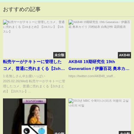
おすすめの記事
未分類
AKB48
転売ヤーがテキトーに管理した
AKB48 19期研究生 19th
コメ、普通に売れまくる【2chま
Generation / 伊藤百花 奥本カイ
とめ】【2chスレ】【5chスレ】
リ 川村結衣 白鳥沙怜 花田藍衣
1:名無しさん＠お腹いっぱい
https://twitter.com/AKB48_staff...
2025.02.26(Wed) 転売ヤーがテキトーに管
理したコメ、普通に売れまくる【2chまと
め】【2chスレ】...