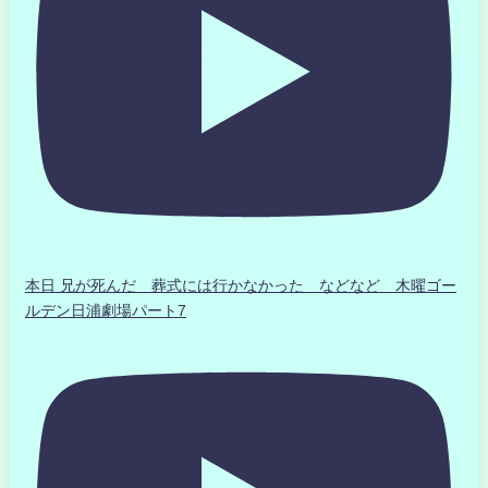
本日 兄が死んだ 葬式には行かなかった などなど 木曜ゴー
ルデン日浦劇場パート7