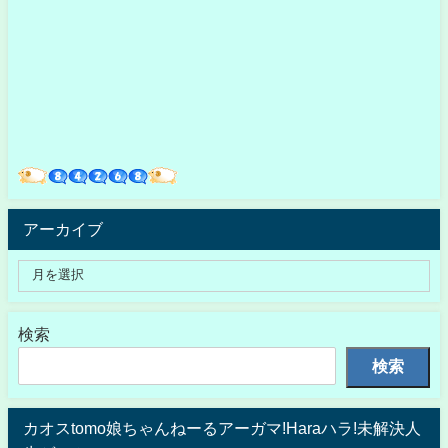
アーカイブ
検索
検索
カオスtomo娘ちゃんねーるアーガマ!Haraハラ!未解決人