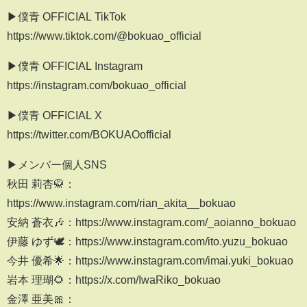
▶僕青 OFFICIAL TikTok
https://www.tiktok.com/@bokuao_official
▶僕青 OFFICIAL Instagram
https://instagram.com/bokuao_official
▶僕青 OFFICIAL X
https://twitter.com/BOKUAOofficial
▶メンバー個人SNS
秋田 莉杏🥋：
https://www.instagram.com/rian_akita__bokuao
安納 蒼衣🎶：https://www.instagram.com/_aoianno_bokuao
伊藤 ゆず🕊️：https://www.instagram.com/ito.yuzu_bokuao
今井 優希🌟：https://www.instagram.com/imai.yuki_bokuao
岩本 理瑚🌻：https://x.com/IwaRiko_bokuao
金澤 亜美🎀：