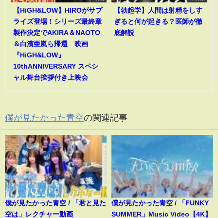
【HiGH&LOW】HIROがサプ
【勃起学】人間は射精をしす
ライズ登場！シリーズ最終章
ぎると何が起きる？医師が徹
製作決定でAKIRA＆NAOTO
底解説
＆白濱亜嵐ら帰還 映画
『HiGH&LOW』
10thANNIVERSARY スペシ
ャル舞台挨拶付き上映会
僕が見たかった青空
の関連記事
僕が見たかった青空 / 「君と見た
僕が見たかった青空 / 「FUNKY
空は」レクチャー動画
SUMMER」Music Video【4K】