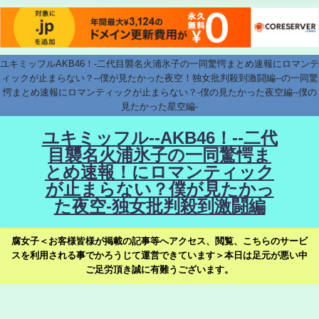
ユキミッフルAKB46！-二代目襲名火浦氷子の一同驚愕まとめ速報にロマンテ
ィックが止まらない？--僕が見たかった夜空！独女批判殺到激闘編--の一同驚
愕まとめ速報にロマンティックが止まらない？-僕の見たかった夜空編--僕の
見たかった星空編-
ユキミッフル--AKB46！--二代
目襲名火浦氷子の一同驚愕ま
とめ速報！にロマンティック
が止まらない？僕が見たかっ
た夜空-独女批判殺到激闘編
腐女子＜お客様皆様が掲載の記事等へアクセス、閲覧、こちらのサービ
スを利用される事でかろうじて運営できています＞本日は足元が悪い中
ご足労頂き誠に有難うございます。