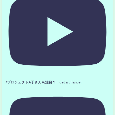
/プロジェクトA子さんも注目？ get a chance!