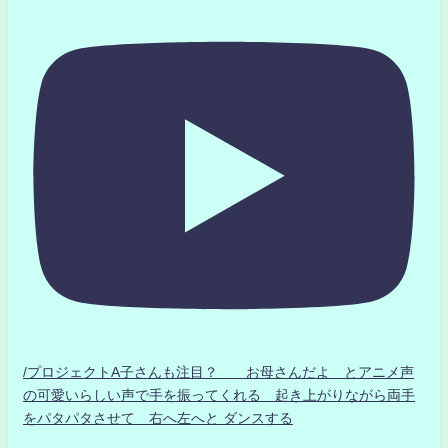
/プロジェクトA子さんも注目？ お母さんだよ とアニメ声
の可愛いらしい声で手を振ってくれる 起き上がりながら両手
をパタパタさせて 右へ左へと ダンスする