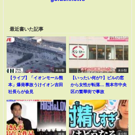
最近書いた記事
未分類
未分類
【ライブ】「イオンモール熊
【いったい何が?】ビルの窓
本」爆発事故うけイオン吉田
から女性が転落… 熊本市中央
社長らが会見
区の繁華街で事故
映画
未分類