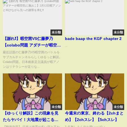
未分類
未分類
【謝れ❗️】暇空茜VS仁藤夢乃
bade baap the KGF chapter 2
【colabo問題 アダチーが暇空氏
...
に激おこ】2月12日暇アノンと叫
最近話題の仁藤夢乃VS暇空茜のバトルを
サブカルチャンネルらしくゆるっと解説。
びながら兄への謝罪を求む❗️
Colabo問題。日本維新足立議員が暇アノ
ンはリテラシーが足りな...
未分類
未分類
【ゆっくり解説】この現象を見
今週末の東京、終わる【2chまと
たらヤバイ！大地震が起こる奇
め】【2chスレ】【5chスレ】
妙な前兆６選！
【動画内容】 日本は地震が多い国と言わ
1:名無しさん＠お腹いっぱい