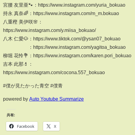
宮腰 友里亜🐾：https://www.instagram.com/yuria_bokuao
持永 真奈🌈：https://www.instagram.com/m_m.bokuao
八重樫 美伊咲🌸：
https://www.instagram.com/y.miisa_bokuao/
八木 仁愛🐶：https://www.tiktok.com/@ysan07_bokuao
：https://www.instagram.com/yagitoa_bokuao
柳堀 花怜💐：https://www.instagram.com/karen.pori_bokuao
吉本 此那💄：
https://www.instagram.com/cocona.557_bokuao
#僕が見たかった青空 #僕青
powered by
Auto Youtube Summarize
共有:
Facebook
X