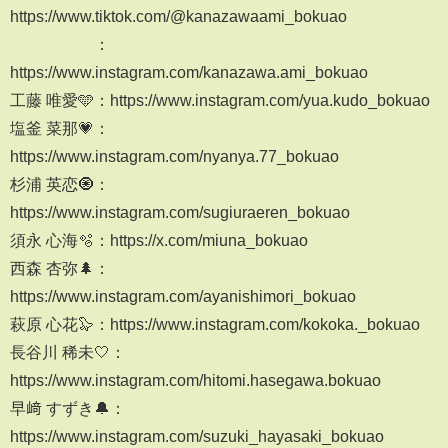
https://www.tiktok.com/@kanazawaami_bokuao
：
https://www.instagram.com/kanazawa.ami_bokuao
工藤 唯愛🩵：https://www.instagram.com/yua.kudo_bokuao
塩釜 菜那💗：
https://www.instagram.com/nyanya.77_bokuao
杉浦 英恋🧿：
https://www.instagram.com/sugiuraeren_bokuao
須永 心海🫧：https://x.com/miuna_bokuao
西森 杏弥🌲：
https://www.instagram.com/ayanishimori_bokuao
萩原 心花🦭：https://www.instagram.com/kokoka._bokuao
長谷川 稀未🤍：
https://www.instagram.com/hitomi.hasegawa.bokuao
早﨑 すずき🔔：
https://www.instagram.com/suzuki_hayasaki_bokuao