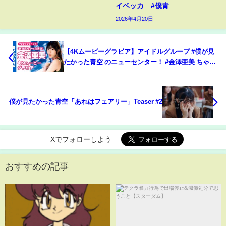
イベッカ #僕青
2026年4月20日
【4Kムービーグラビア】アイドルグループ #僕が見
たかった青空 のニューセンター！ #金澤亜美 ちゃん
がソロで初登場！亜美ちゃんと過ごす、のんびりな
冬の日の撮影に最高画質で没入密着！【メイキン
グ】
僕が見たかった青空「あれはフェアリー」Teaser #2
Xでフォローしよう
おすすめの記事