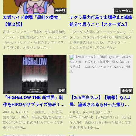
未分類
スターダム
友近ワイド劇場「黒蛙の美女」
テクラ暴力行為で出場停止&減俸
【第２話】
処分で思うこと【スターダム】
友近／バッファロー吾郎A／ずん飯尾和樹
スターダム所属レスラーテクラさんが、ス
／ロバート秋山竜次／シソンヌじろう／ゆ
タッフへの暴力行為で3日の出場停止処分
りやんレトリィバァ 昭和のドラマテイス
と減俸を受けましたね。 スタッフ・・・
トで演じる、オリジナルサス...
しかも女性に対してのいきな...
映画
未分類
『HiGH&LOW THE 新世界』制
【2ch面白スレ】【朗報】なんJ
作をHIROがサプライズ発表！
民、論破されるも狂った振りし
『HiGH&LOW』
て無事乗り切る【ゆっくり解
AKIRA、NAOTO、白濱亜嵐、川村壱馬、
1:名無しさん＠お腹いっぱい
吉野北人、HIRO、平沼紀久監督が登壇！
2025.05.24(Sat) 【2ch面白スレ】【朗報】
10thANNIVERSARY#HiGH_LOW
説】 #2ch #2ちゃんまとめ #ゆ
2026年6月24日 丸の内ピカデリーにて開
なんJ民、論破されるも狂った振りして無
#EXILE #THERAMPAGE
っくり解説
催された映画...
事乗り切る【ゆっ...
#GENERATIONS