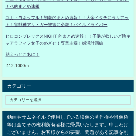
ナベ的まとめ速報
ユカ・ヨネッフル！初老的まとめ速報！！大帝イタチにラリアッ
ト！害獣神アリ・ガー被害に必殺！パイルドライバー
ヒロコンプレックスNIGHT 的まとめ速報！！子供が欲しいど陰キ
ャアラフィフ女子のめざせ！専業主婦！婚活計画編
萌えっとこあに！
t112-1000ｍ
カテゴリー
動画やサムネイルで使用している映像の著作権や肖像権
等は全てその権利所有者様に帰属いたします。申しわけ
ございません。お客様からの要望、問題がある記事を削