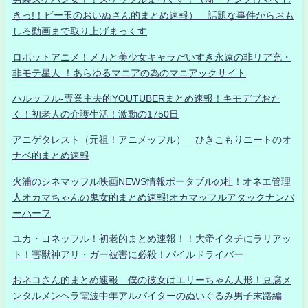
きっ!！ビー玉のおいぬさん的まとめ速報） 話題な事件からおも
しろ動画まで取り上げまっくす
ロボットアニメ！メカと美少女キャラだいすき永遠の非リア充・
非モテ星人 ！あらゆるマニアの為のマニアックサイト
ハルッフル-専業主夫的YOUTUBERまとめ速報！キモデブおた
く！初老人の介護生活！激動の1750日
アニゲタレスト（元祖！アニメッフル） ひきこもりニートのオ
ナベ的まとめ速報
火浦のシネマッフル映画NEWS情報ポータブルの杜！オネエ管理
人オカマちゃんの鬼女的まとめ速報!オカマッフルアタックナンバ
ーハーフ
ユカ・ヨネッフル！初老的まとめ速報！！大帝イタチにラリアッ
ト！害獣神アリ・ガー被害に必殺！パイルドライバー
おネコさん的まとめ速報 僕の彼女はエリーちゃん人形！豆腐メ
ンタルメンヘラ電波中年アルバイターのぬいぐるみ男子末路編