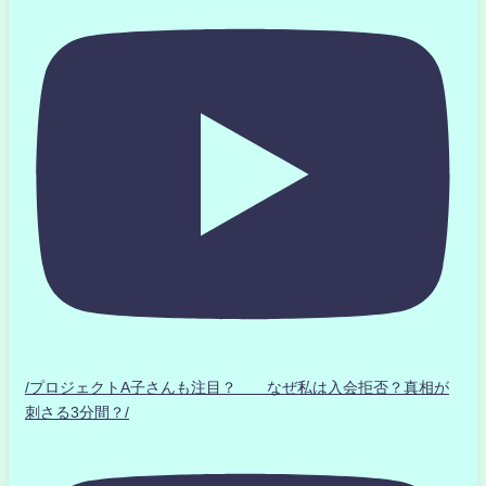
/プロジェクトA子さんも注目？ なぜ私は入会拒否？真相が
刺さる3分間？/