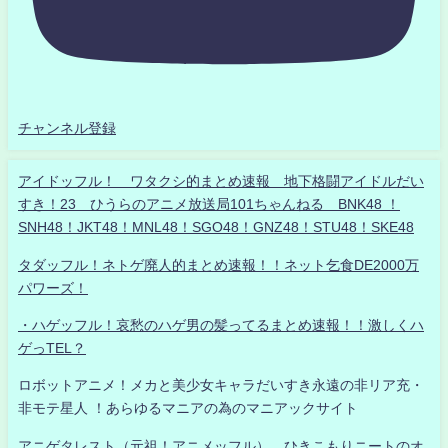
チャンネル登録
アイドッフル！ ワタクシ的まとめ速報 地下格闘アイドルだい
すき！23 ひうらのアニメ放送局101ちゃんねる BNK48 ！
SNH48！JKT48！MNL48！SGO48！GNZ48！STU48！SKE48
タダッフル！ネトゲ廃人的まとめ速報！！ネット乞食DE2000万
パワーズ！
・ハゲッフル！哀愁のハゲ男の髪ってるまとめ速報！！激しくハ
ゲっTEL？
ロボットアニメ！メカと美少女キャラだいすき永遠の非リア充・
非モテ星人 ！あらゆるマニアの為のマニアックサイト
アニゲタレスト（元祖！アニメッフル） ひきこもりニートのオ