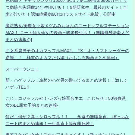
完結編＞ キャッシング計1500万返済：厨二病借金3500万円！う
つ病統合失調症14年生HKT46！！9期研究生、最後のサイト！全
米が泣いた！認知症鬱病60代のラストサイト絶賛！公開中
魔法熟女/美魔女ッ娘メグみみちゃんのニートッフルステーション
MAX！ ニート仙人仙女の映画三昧老後生活！（無職孤独居老人的
まとめ速報Z)]
乙女系腐男子のオカマッフルMAX2- FX！オ・カマトレーダーの
逆襲！！ 極道のオカマたち編（おもしろ動画まとめ速報）
スーパーウンコ！
新・ハゲッフル！哀愁のハゲ男の髪ってるまとめ速報！！激しく
ハゲっTEL？
こじ！コジッフル@！-レズっ娘百合ネエ！こじらせ！50独身処
女のBL腐女子的まとめ速報-
何だ！何が？真・シロッフル！！ 永遠の無職童貞- ぼっちな
ニート的まとめ速報！一生童貞上等夜露死苦！
男装スケバン女子！スケッフルまっくす！（新・ナンノひゃくし