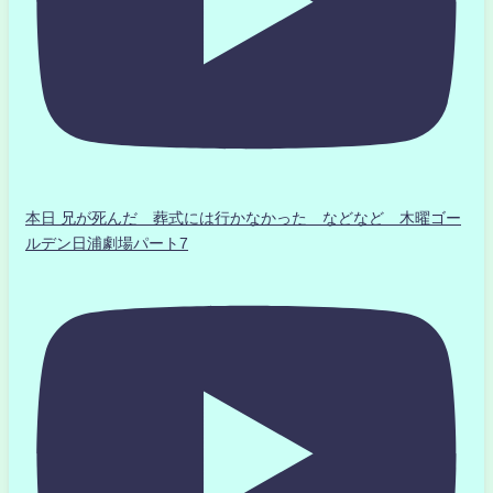
本日 兄が死んだ 葬式には行かなかった などなど 木曜ゴー
ルデン日浦劇場パート7