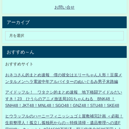
お問い合せ
アーカイブ
おすすめ～ん
おすすめサイト
おネコさん的まとめ速報 僕の彼女はエリーちゃん人形！豆腐メ
ンタルメンヘラ電波中年アルバイターのぬいぐるみ男子末路編
アイドッフル！ ワタクシ的まとめ速報 地下格闘アイドルだい
すき！23 ひうらのアニメ放送局101ちゃんねる BNK48 ！
SNH48！JKT48！MNL48！SGO48！GNZ48！STU48！SKE48
ヒウラッフルのハーニーフィニッシュゴミ屋敷補完計画 ＜必殺！
生前整理人！孤立し孤独死からの～特殊清掃・遺品整理への道F