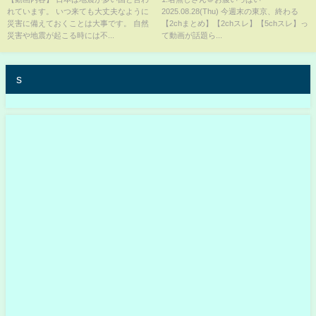
れています。 いつ来ても大丈夫なように
2025.08.28(Thu) 今週末の東京、終わる
災害に備えておくことは大事です。 自然
【2chまとめ】【2chスレ】【5chスレ】っ
災害や地震が起こる時には不...
て動画が話題ら...
s