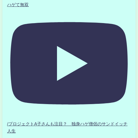
ハゲて無双
/プロジェクトA子さんも注目？ 独身ハゲ僧侶のサンドイッチ
人生