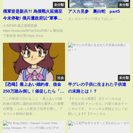
未分類
未分類
俄軍皆是新兵?! 烏俄戰火延燒至
アスカ見参 裏白蛇 part5
今未停歇! 俄兵遭政府以"軍事演
カンガルーマジで消えてほしい・・・...
習"名義誘騙至烏克蘭打仗 遭俘後
➲ iNEWS 最正新聞直播
https://youtu.be/MYwrZeIsRWU ➲ 鄭知道
痛哭畫面流出│記者 謝廷昊│【國
了新頻道 快訂閱 https://reur...
際局勢】20220301│三立iNEWS
社会
未分類
【恐喝】最上あい婚約者、借金
半グレの子供に生まれた子供達
250万踏み倒し！催促したら「違
の末路とは！？
約金300万」…こんな詐欺が許さ
? この動画で分かること ・最上あいの婚
【チャンネル概要】 当チャンネルは、
約者が高野に違約金300万を要求した衝撃
「懲役太郎 チャンネル」の切り抜きチャ
れていいのか！？
の実態 ・ふわっち配信で住所を晒し、ア
ンネルです。 チャンネル登録よろしくお
カウントBANの顛末 ...
願いします❗️ 【チャンネル...