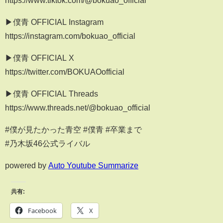
▶僕青 OFFICIAL Instagram
https://instagram.com/bokuao_official
▶僕青 OFFICIAL X
https://twitter.com/BOKUAOofficial
▶僕青 OFFICIAL Threads
https://www.threads.net/@bokuao_official
#僕が見たかった青空 #僕青 #卒業まで
#乃木坂46公式ライバル
powered by
Auto Youtube Summarize
共有:
Facebook
X