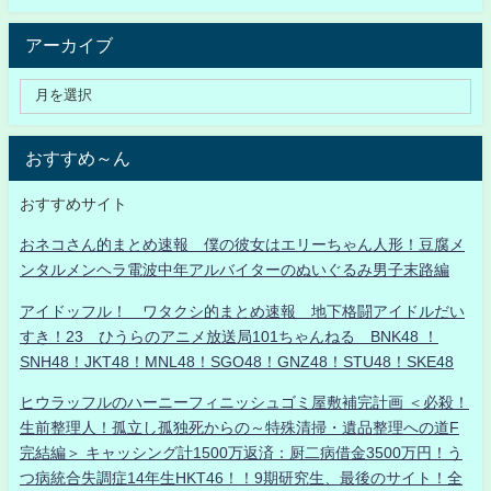
アーカイブ
おすすめ～ん
おすすめサイト
おネコさん的まとめ速報 僕の彼女はエリーちゃん人形！豆腐メ
ンタルメンヘラ電波中年アルバイターのぬいぐるみ男子末路編
アイドッフル！ ワタクシ的まとめ速報 地下格闘アイドルだい
すき！23 ひうらのアニメ放送局101ちゃんねる BNK48 ！
SNH48！JKT48！MNL48！SGO48！GNZ48！STU48！SKE48
ヒウラッフルのハーニーフィニッシュゴミ屋敷補完計画 ＜必殺！
生前整理人！孤立し孤独死からの～特殊清掃・遺品整理への道F
完結編＞ キャッシング計1500万返済：厨二病借金3500万円！う
つ病統合失調症14年生HKT46！！9期研究生、最後のサイト！全