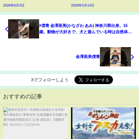
2026年6月3日
2026年5月14日
#僕青 金澤亜美(かなざわ あみ) 神奈川県出身。16
歳。動物が大好きで、犬と遊んでいる時は自然体で
いられた🎥#僕が見たかった青空 #乃木坂46公式ライ
バル
金澤亜美僕青
Xでフォローしよう
おすすめの記事