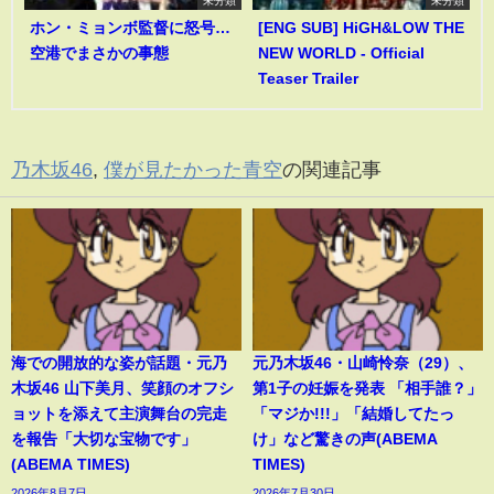
ホン・ミョンボ監督に怒号…
[ENG SUB] HiGH&LOW THE
空港でまさかの事態
NEW WORLD - Official
Teaser Trailer
乃木坂46
,
僕が見たかった青空
の関連記事
海での開放的な姿が話題・元乃
元乃木坂46・山崎怜奈（29）、
木坂46 山下美月、笑顔のオフシ
第1子の妊娠を発表 「相手誰？」
ョットを添えて主演舞台の完走
「マジか!!!」「結婚してたっ
を報告「大切な宝物です」
け」など驚きの声(ABEMA
(ABEMA TIMES)
TIMES)
2026年8月7日
2026年7月30日