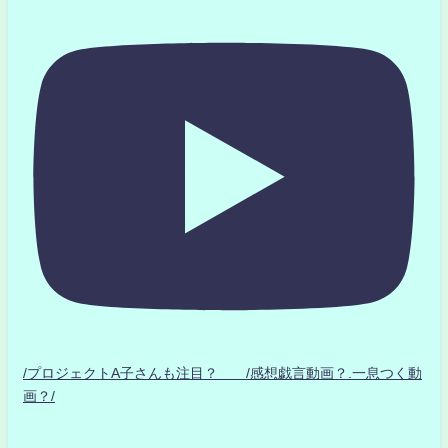
/プロジェクトA子さんも注目？ /感想戯言動画？.一息つく動
画？/