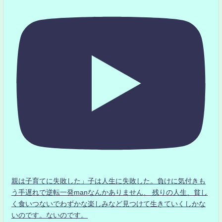
親は子育てに失敗した」子は人生に失敗した。負けに気付きも
う手遅れで逆転一発manなんかありません、 残りの人生、貧し
く食いつないでわずかな楽しみなど見つけて生きていくしかな
いのです。ないのです。