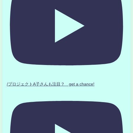
/プロジェクトA子さんも注目？ get a chance!