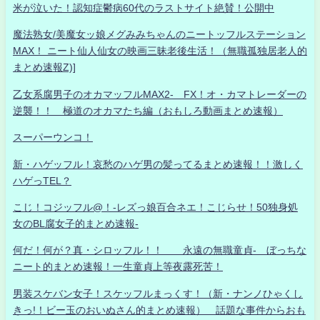
米が泣いた！認知症鬱病60代のラストサイト絶賛！公開中
魔法熟女/美魔女ッ娘メグみみちゃんのニートッフルステーション
MAX！ ニート仙人仙女の映画三昧老後生活！（無職孤独居老人的
まとめ速報Z)]
乙女系腐男子のオカマッフルMAX2- FX！オ・カマトレーダーの
逆襲！！ 極道のオカマたち編（おもしろ動画まとめ速報）
スーパーウンコ！
新・ハゲッフル！哀愁のハゲ男の髪ってるまとめ速報！！激しく
ハゲっTEL？
こじ！コジッフル@！-レズっ娘百合ネエ！こじらせ！50独身処
女のBL腐女子的まとめ速報-
何だ！何が？真・シロッフル！！ 永遠の無職童貞- ぼっちな
ニート的まとめ速報！一生童貞上等夜露死苦！
男装スケバン女子！スケッフルまっくす！（新・ナンノひゃくし
きっ!！ビー玉のおいぬさん的まとめ速報） 話題な事件からおも