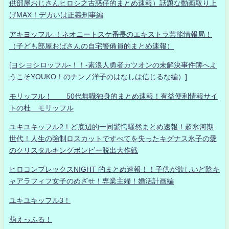
供部屋おじさんヒロシ之古惑仔的まとめ速報）話題な動画取り上
げMAX！デカいは正義刑事編
アキヨッフル-！ネオニートスケ番長のエキストラ芸能情報局！
（子ども部屋おばさんの自宅警備員的まとめ速報）
[ヨシヨシロッフル-！！-素浪人勇者カツオンの未解決事件簿へよ
うこそYOUKO！のナンノ洋子のはなしは信じるな編）]
モリッフル！ 50代無職独身的まとめ速報！有益便利情報サイ
トの杜 モリッフル
ユキユキッフル2！ど底辺的一同驚愕騒然まとめ速報！超氷河期
世代！人生の強制ロスカットですべてを失ったキグナス氷子の愛
のクリスタルキングボンビー脱出大作戦
ヒロコンプレックスNIGHT 的まとめ速報！！子供が欲しいど陰キ
ャアラフィフ女子のめざせ！専業主婦！婚活計画編
ユキユキッフル3！
萌えっふる！