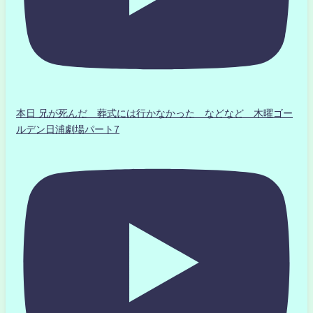
本日 兄が死んだ 葬式には行かなかった などなど 木曜ゴー
ルデン日浦劇場パート7