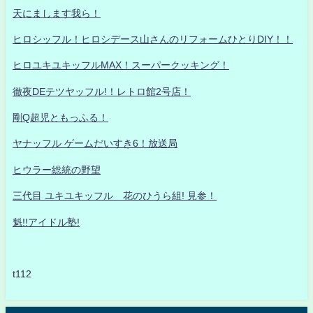
天にまします我ら！
ヒロシッフル！ヒロシデース山さんのリフォームひとりDIY！！
ヒロユキユキッフルMAX！スーパークッキング！
徹夜DEテツヤッフル!！レトロ館2号店！
剛Q超児ともっふる！
ヤナッフル ゲームだいすき6！放送局
ヒウラー総統の野望
三代目 ユキユキッフル 花のひうら組! 見参！
魁!!アイドル塾!
t112