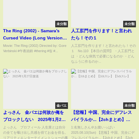
未分類
未分類
The Ring (2002) - Samara’s
人工肛門を作ります！と言われ
Cursed Video (Long Version) |
たら！その１
ザ・リングの呪いのビデオ
Movie: The Ring (2002) Directed by: Gore
人工肛門を作ります！と言われたら！その
Verbinski #午夜凶鈴 #thering #링 #...
１ No.110 【本日の質問】 ・人工肛門と
は ・どんな病気で必要になるのか ・どん
なふうに作るのか...
金バエ
未分類
よっさん 金バエは何故か俺を
【悲報】中国、完全にデフレス
ブロックしない 2025年1月27
パイラルか...【2chまとめ】
日放送
【2chスレ】【5chスレ】
よっさん プロフィール 人生業とは自分
1:名無しさん＠お腹いっぱい
の全てを曝け出し共感を得てお金を得る。
2025.08.10(Sun) 【悲報】中国、完全にデ
リアリティエンターテイメントショーの事
フレスパイラルか...【2chまとめ】【2ch