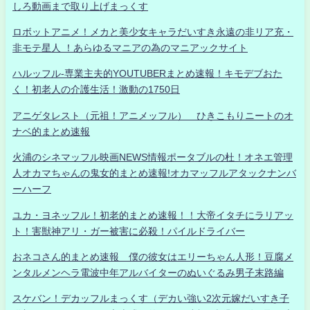
しろ動画まで取り上げまっくす
ロボットアニメ！メカと美少女キャラだいすき永遠の非リア充・
非モテ星人 ！あらゆるマニアの為のマニアックサイト
ハルッフル-専業主夫的YOUTUBERまとめ速報！キモデブおた
く！初老人の介護生活！激動の1750日
アニゲタレスト（元祖！アニメッフル） ひきこもりニートのオ
ナベ的まとめ速報
火浦のシネマッフル映画NEWS情報ポータブルの杜！オネエ管理
人オカマちゃんの鬼女的まとめ速報!オカマッフルアタックナンバ
ーハーフ
ユカ・ヨネッフル！初老的まとめ速報！！大帝イタチにラリアッ
ト！害獣神アリ・ガー被害に必殺！パイルドライバー
おネコさん的まとめ速報 僕の彼女はエリーちゃん人形！豆腐メ
ンタルメンヘラ電波中年アルバイターのぬいぐるみ男子末路編
スケバン！デカッフルまっくす（デカい強い2次元嫁だいすき子