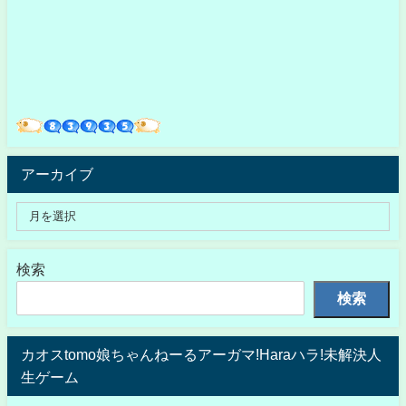
アーカイブ
検索
検索
カオスtomo娘ちゃんねーるアーガマ!Haraハラ!未解決人
生ゲーム