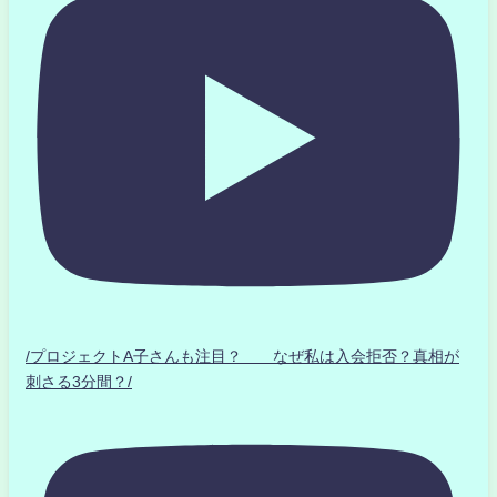
/プロジェクトA子さんも注目？ なぜ私は入会拒否？真相が
刺さる3分間？/