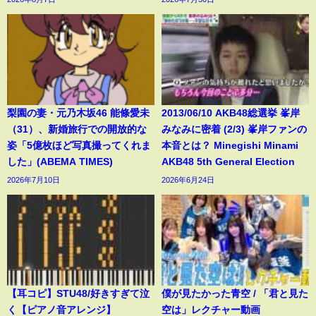
梨園の妻・元乃木坂46 能條愛未
2013/06/10 AKB48総選挙 峯岸
（31）、新婚旅行での開放的な
みなみに密着 (2/3) 峯岸ファンの
姿「5億枚ほど写真撮ってくれま
本音とは？ Minegishi Minami
した」(ABEMA TIMES)
AKB48 5th General Election
2026年7月10日
2026年6月24日
【耳コピ】STU48/好きすぎて泣
僕が見たかった青空 / 「君と見た
く【ピアノ音アレンジ】
空は」レクチャー動画