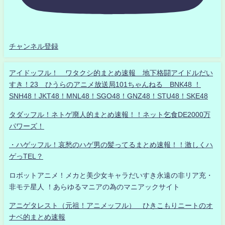
チャンネル登録
アイドッフル！ ワタクシ的まとめ速報 地下格闘アイドルだい
すき！23 ひうらのアニメ放送局101ちゃんねる BNK48 ！
SNH48！JKT48！MNL48！SGO48！GNZ48！STU48！SKE48
タダッフル！ネトゲ廃人的まとめ速報！！ネット乞食DE2000万
パワーズ！
・ハゲッフル！哀愁のハゲ男の髪ってるまとめ速報！！激しくハ
ゲっTEL？
ロボットアニメ！メカと美少女キャラだいすき永遠の非リア充・
非モテ星人 ！あらゆるマニアの為のマニアックサイト
アニゲタレスト（元祖！アニメッフル） ひきこもりニートのオ
ナベ的まとめ速報