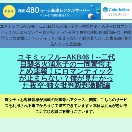
ユキミッフルAKB46！-二代目襲名火浦氷子の一同驚愕まとめ速報にロマンテ
ィックが止まらない？--僕が見たかった夜空！独女批判殺到激闘編--の一同驚
愕まとめ速報にロマンティックが止まらない？-僕の見たかった夜空編--僕の
見たかった星空編-
ユキミッフル--AKB46！--二代
目襲名火浦氷子の一同驚愕ま
とめ速報！にロマンティック
が止まらない？僕が見たかっ
た夜空-独女批判殺到激闘編
腐女子＜お客様皆様が掲載の記事等へアクセス、閲覧、こちらのサービ
スを利用される事でかろうじて運営できています＞本日は足元が悪い中
ご足労頂き誠に有難うございます。