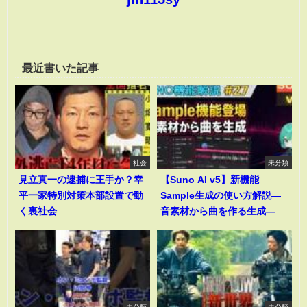
最近書いた記事
社会
未分類
見立真一の逮捕に王手か？幸
【Suno AI v5】新機能
平一家特別対策本部設置で動
Sample生成の使い方解説―
く裏社会
音素材から曲を作る生成―
未分類
未分類