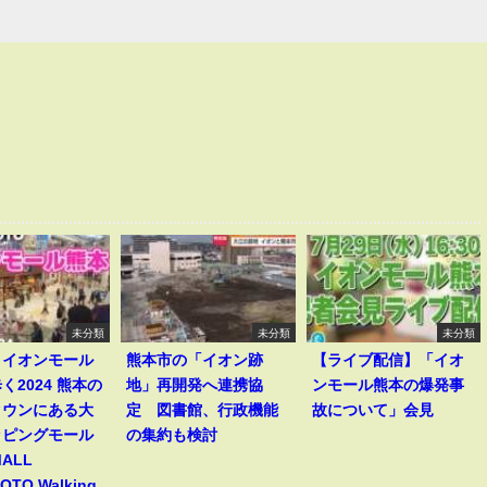
未分類
未分類
未分類
】イオンモール
熊本市の「イオン跡
【ライブ配信】「イオ
く2024 熊本の
地」再開発へ連携協
ンモール熊本の爆発事
タウンにある大
定 図書館、行政機能
故について」会見
ッピングモール
の集約も検討
MALL
TO Walking