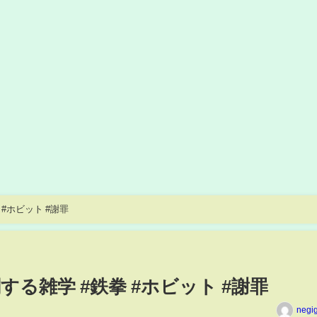
#ホビット #謝罪
る雑学 #鉄拳 #ホビット #謝罪
negi