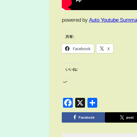
powered by
Auto Youtube Summa
共有:
Facebook
X
いいね:
Facebook
X
共
有
Facebook
post