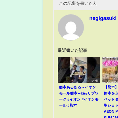
この記事を書いた人
negigasuki
最近書いた記事
未分類
熊本あるある～イオン
【熊本
モール熊本～🖼️#リブワ
熊本を歩
ーク #イオン #イオンモ
ベッド
ール #熊本
型ショ
AEON 
KUMAMO