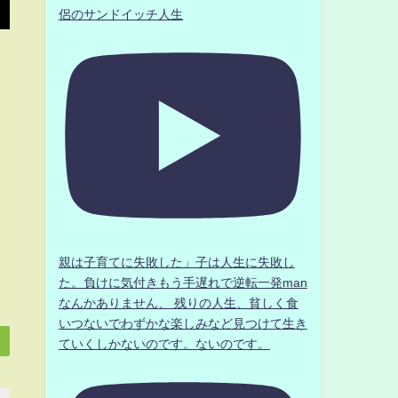
侶のサンドイッチ人生
親は子育てに失敗した」子は人生に失敗し
た。負けに気付きもう手遅れで逆転一発man
なんかありません、 残りの人生、貧しく食
いつないでわずかな楽しみなど見つけて生き
ていくしかないのです。ないのです。