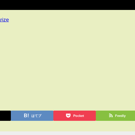
rize
はてブ
Pocket
Feedly