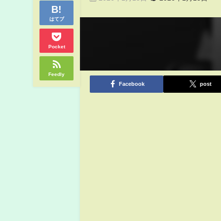
はてブ
Pocket
Feedly
Facebook
post