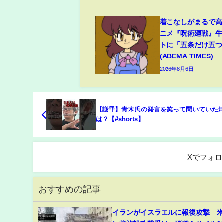
着こなしがまるで
ニメ『呪術廻戦』
トに「五条だけ五
(ABEMA TIMES)
2026年8月6日
【謝罪】青木氏の発言を笑って聞いていた
は？【#shorts】
Xでフォ
おすすめの記事
イランがイスラエルに報復攻撃 