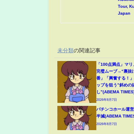
Tour, 
Japan
未分類
の関連記事
「100点満点」マ
完璧ムーブ→“裏抜
番」「興奮する！
ップを狙う”斜めの
し”(ABEMA TIMES
2026年8月7日
パチンコホール運営
半減(ABEMA TIME
2026年8月7日