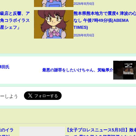
2026年8月6日
高級店と反響、ア
熊本県熊本地方で震度4 津波の
牛角コラボイラス
なし 午後7時49分頃(ABEMA
つ星シェフ」
TIMES)
2026年8月6日
津田氏
最悪の謝罪をしたいけちゃん、箕輪厚介
ローしよう
米のイラ
【女子プロレスニュース5月3日】敗