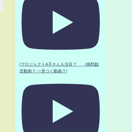
/プロジェクトA子さんも注目？ /感想戯
言動画？.一息つく動画？/