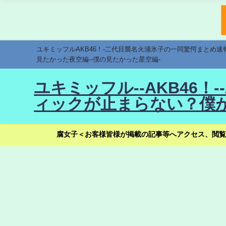
ユキミッフルAKB46！-二代目襲名火浦氷子の一同驚愕まとめ
見たかった夜空編--僕の見たかった星空編-
ユキミッフル--AKB46
ィックが止まらない？僕が
腐女子＜お客様皆様が掲載の記事等へアクセス、閲覧