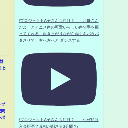
/プロジェクトA子さんも注目？ お母さん
だよ とアニメ声の可愛いらしい声で手を振
ってくれる 起き上がりながら両手をパタパ
タさせて 右へ左へと ダンスする
益
まと
ーブ
空間
レポ
/プロジェクトA子さんも注目？ なぜ私は
入会拒否？真相が刺さる3分間？/