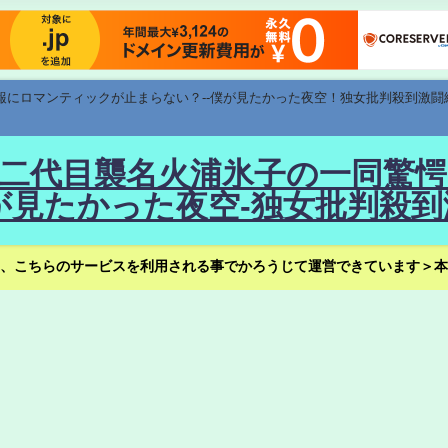
速報にロマンティックが止まらない？--僕が見たかった夜空！独女批判殺到激闘
！--二代目襲名火浦氷子の一同
見たかった夜空-独女批判殺到
、こちらのサービスを利用される事でかろうじて運営できています＞本