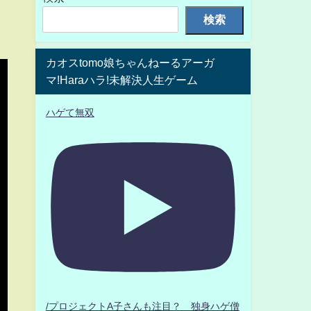
検索
カオスtomo娘ちゃんねーるアーガ
マ!Haraハラ!未解決人生ゲーム
ハゲて無双
/プロジェクトA子さんも注目？ 独身ハゲ僧