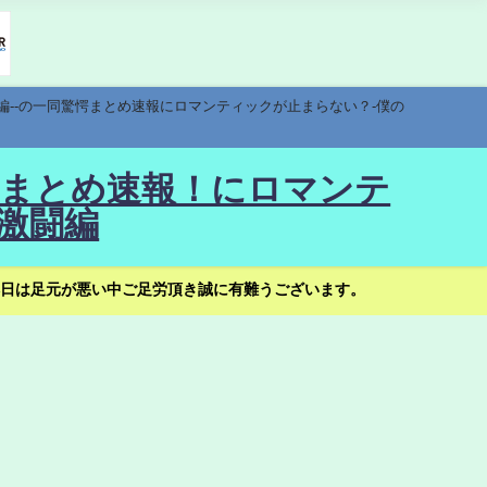
編--の一同驚愕まとめ速報にロマンティックが止まらない？-僕の
驚愕まとめ速報！にロマンテ
激闘編
日は足元が悪い中ご足労頂き誠に有難うございます。