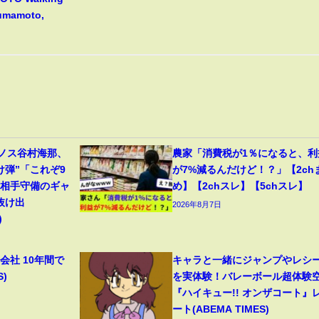
Kumamoto,
リノス谷村海那、
農家「消費税が1％になると、利
け弾”「これぞ9
が7%減るんだけど！？」【2ch
」相手守備のギャ
め】【2chスレ】【5chスレ】
抜け出
2026年8月7日
)
会社 10年間で
キャラと一緒にジャンプやレシ
S)
を実体験！バレーボール超体験
『ハイキュー!! オンザコート』
ート(ABEMA TIMES)