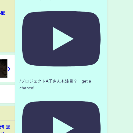
心配
/プロジェクトA子さんも注目？ get a
chance!
者引退