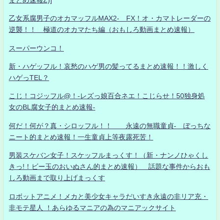
乙女系腐男子のオカマッフルMAX2- FX！オ・カマトレーダーの
逆襲！！ 極道のオカマたち編（おもしろ動画まとめ速報）
スーパーウンコ！
新・ハゲッフル！哀愁のハゲ男の髪ってるまとめ速報！！激しく
ハゲっTEL？
こじ！コジッフル@！-レズっ娘百合ネエ！こじらせ！50独身処
女のBL腐女子的まとめ速報-
何だ！何が？真・シロッフル！！ 永遠の無職童貞- ぼっちな
ニート的まとめ速報！一生童貞上等夜露死苦！
男装スケバン女子！スケッフルまっくす！（新・ナンノひゃくし
きっ!！ビー玉のおいぬさん的まとめ速報） 話題な事件からおも
しろ動画まで取り上げまっくす
ロボットアニメ！メカと美少女キャラだいすき永遠の非リア充・
非モテ星人 ！あらゆるマニアの為のマニアックサイト