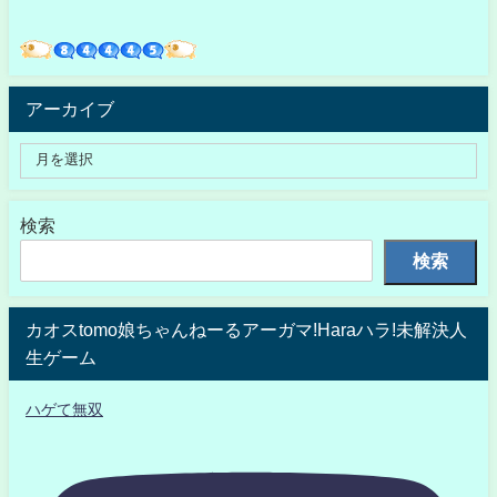
アーカイブ
検索
検索
カオスtomo娘ちゃんねーるアーガマ!Haraハラ!未解決人
生ゲーム
ハゲて無双