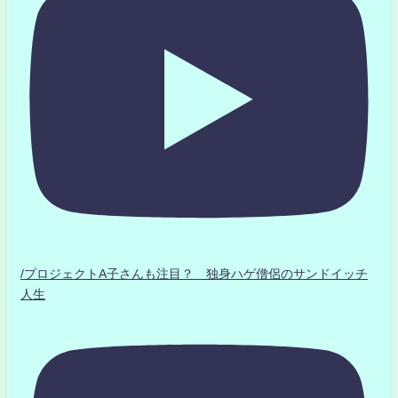
/プロジェクトA子さんも注目？ 独身ハゲ僧侶のサンドイッチ
人生