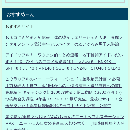
おすすめ～ん
おすすめサイト
おネコさん的まとめ速報 僕の彼女はエリーちゃん人形！豆腐メ
ンタルメンヘラ電波中年アルバイターのぬいぐるみ男子末路編
アイドッフル！ ワタクシ的まとめ速報 地下格闘アイドルだい
すき！23 ひうらのアニメ放送局101ちゃんねる BNK48 ！
SNH48！JKT48！MNL48！SGO48！GNZ48！STU48！SKE48
ヒウラッフルのハーニーフィニッシュゴミ屋敷補完計画 ＜必殺！
生前整理人！孤立し孤独死からの～特殊清掃・遺品整理への道F
完結編＞ キャッシング計1500万返済：厨二病借金3500万円！う
つ病統合失調症14年生HKT46！！9期研究生、最後のサイト！全
米が泣いた！認知症鬱病60代のラストサイト絶賛！公開中
魔法熟女/美魔女ッ娘メグみみちゃんのニートッフルステーション
MAX！ ニート仙人仙女の映画三昧老後生活！（無職孤独居老人的
まとめ速報Z)]