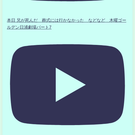
本日 兄が死んだ 葬式には行かなかった などなど 木曜ゴー
ルデン日浦劇場パート7