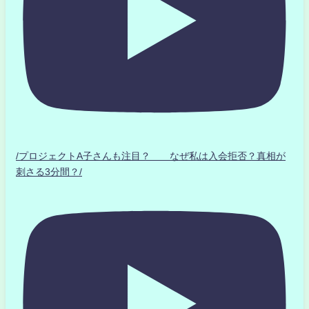
/プロジェクトA子さんも注目？ なぜ私は入会拒否？真相が
刺さる3分間？/