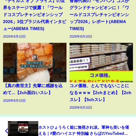
『テイルズ オブ アライズ』の世
香港代表の『モンハン』コスが
界をステージで披露！「ワール
グランドチャンピオンに！「ワ
ドコスプレチャンピオンシップ
ールドコスプレチャンピオンシ
2026」3位ブラジル代表インタビ
ップ2026」レポート(ABEMA
ュー(ABEMA TIMES)
TIMES)
2026年8月10日
2026年8月10日
【真の救世主】先輩に感謝を込
コメ価格、とんでもないことに
めて...【2ch面白いスレ】
なるｗｗｗ【2chまとめ】【2ch
スレ】【5chスレ】
2026年8月10日
2026年8月10日
ホストひょうろく姫に無視され涙。軍神も笑いを堪
える｜#愛のハイエナ 特別編 さらばのYouTubedで