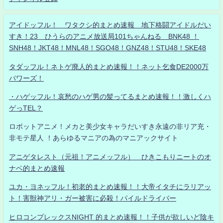
アイドッフル！ ワタクシ的まとめ速報 地下格闘アイドルだい
すき！23 ひうらのアニメ放送局101ちゃんねる BNK48 ！
SNH48！JKT48！MNL48！SGO48！GNZ48！STU48！SKE48
タダッフル！ネトゲ廃人的まとめ速報！！ネット乞食DE2000万
パワーズ！
・ハゲッフル！哀愁のハゲ男の髪ってるまとめ速報！！激しくハ
ゲっTEL？
ロボットアニメ！メカと美少女キャラだいすき永遠の非リア充・
非モテ星人 ！あらゆるマニアの為のマニアックサイト
アニゲタレスト（元祖！アニメッフル） ひきこもりニートのオ
ナベ的まとめ速報
ユカ・ヨネッフル！初老的まとめ速報！！大帝イタチにラリアッ
ト！害獣神アリ・ガー被害に必殺！パイルドライバー
ヒロコンプレックスNIGHT 的まとめ速報！！子供が欲しいど陰キ