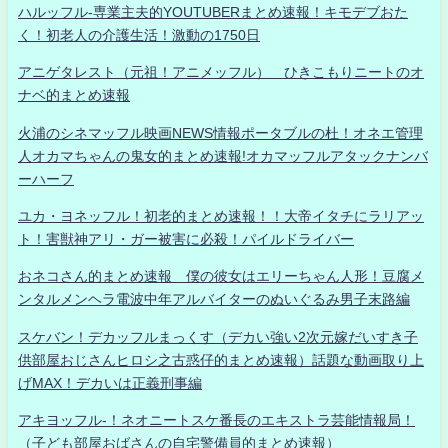
ハルッフル-専業主夫的YOUTUBERまとめ速報！キモデブおた
く！初老人の介護生活！激動の1750日
アニゲタレスト（元祖！アニメッフル） ひきこもりニートのオ
ナベ的まとめ速報
火浦のシネマッフル映画NEWS情報ポータブルの杜！オネエ管理
人オカマちゃんの鬼女的まとめ速報!オカマッフルアタックナンバ
ーハーフ
ユカ・ヨネッフル！初老的まとめ速報！！大帝イタチにラリアッ
ト！害獣神アリ・ガー被害に必殺！パイルドライバー
おネコさん的まとめ速報 僕の彼女はエリーちゃん人形！豆腐メ
ンタルメンヘラ電波中年アルバイターのぬいぐるみ男子末路編
スケバン！デカッフルまっくす（デカい強い2次元嫁だいすき子
供部屋おじさんヒロシ之古惑仔的まとめ速報）話題な動画取り上
げMAX！デカいは正義刑事編
アキヨッフル-！ネオニートスケ番長のエキストラ芸能情報局！
（子ども部屋おばさんの自宅警備員的まとめ速報）