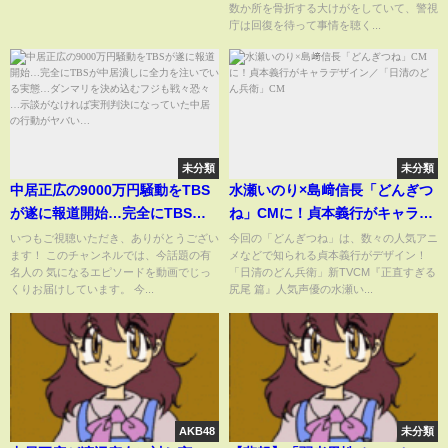
数か所を骨折する大けがをしていて、警視
庁は回復を待って事情を聴く...
未分類
未分類
中居正広の9000万円騒動をTBS
水瀬いのり×島﨑信長「どんぎつ
が遂に報道開始…完全にTBSが
ね」CMに！貞本義行がキャラデ
中居潰しに全力を注いでいる実
ザイン／「日清のどん兵衛」CM
いつもご視聴いただき、ありがとうござい
今回の「どんぎつね」は、数々の人気アニ
ます！ このチャンネルでは、今話題の有
メなどで知られる貞本義行がデザイン！
態…ダンマリを決め込むフジも
名人の 気になるエピソードを動画でじっ
「日清のどん兵衛」新TVCM『正直すぎる
戦々恐々…示談がなければ実刑
くりお届けしています。 今...
尻尾 篇』人気声優の水瀬い...
判決になっていた中居の行動が
ヤバい…
AKB48
未分類