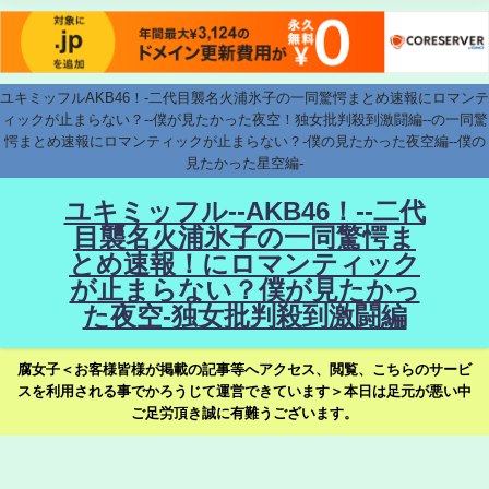
ユキミッフルAKB46！-二代目襲名火浦氷子の一同驚愕まとめ速報にロマンテ
ィックが止まらない？--僕が見たかった夜空！独女批判殺到激闘編--の一同驚
愕まとめ速報にロマンティックが止まらない？-僕の見たかった夜空編--僕の
見たかった星空編-
ユキミッフル--AKB46！--二代
目襲名火浦氷子の一同驚愕ま
とめ速報！にロマンティック
が止まらない？僕が見たかっ
た夜空-独女批判殺到激闘編
腐女子＜お客様皆様が掲載の記事等へアクセス、閲覧、こちらのサービ
スを利用される事でかろうじて運営できています＞本日は足元が悪い中
ご足労頂き誠に有難うございます。