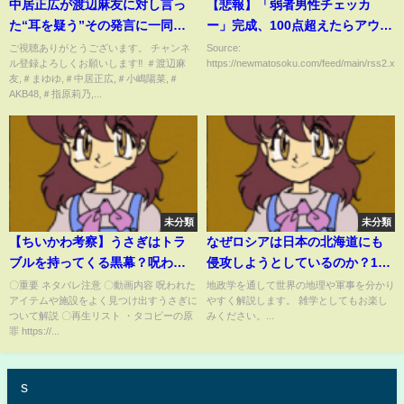
中居正広が渡辺麻友に対し言っ
【悲報】「弱者男性チェッカ
た“耳を疑う”その発言に一同驚
ー」完成、100点超えたらアウト
愕！その真意と裏事情に納得
なwwwwwwwwww
ご視聴ありがとうございます。 チャンネ
Source:
ル登録よろしくお願いします‼ ＃渡辺麻
https://newmatosoku.com/feed/main/rss2.xml.
友,＃まゆゆ,＃中居正広,＃小嶋陽菜,＃
AKB48,＃指原莉乃,...
未分類
未分類
【ちいかわ考察】うさぎはトラ
なぜロシアは日本の北海道にも
ブルを持ってくる黒幕？呪われ
侵攻しようとしているのか？17
たアイテムの出どころを徹底解
万人もの軍隊派兵計画の理由／
〇重要 ネタバレ注意 〇動画内容 呪われた
地政学を通して世界の地理や軍事を分かり
アイテムや施設をよく見つけ出すうさぎに
やすく解説します。 雑学としてもお楽し
説【ナガノワールドまとめ】
ほか総集編【地政学・地理・軍
ついて解説 〇再生リスト ・タコピーの原
みください。...
事】
罪 https://...
s