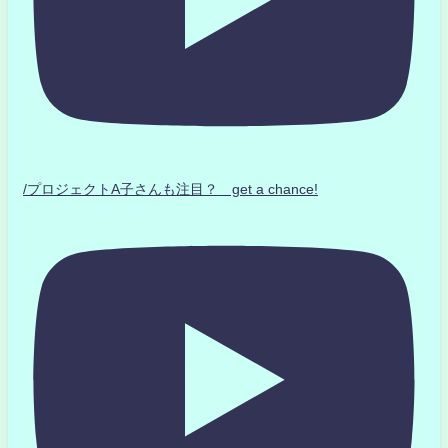
/プロジェクトA子さんも注目？ get a chance!