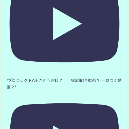
/プロジェクトA子さんも注目？ /感想戯言動画？.一息つく動
画？/