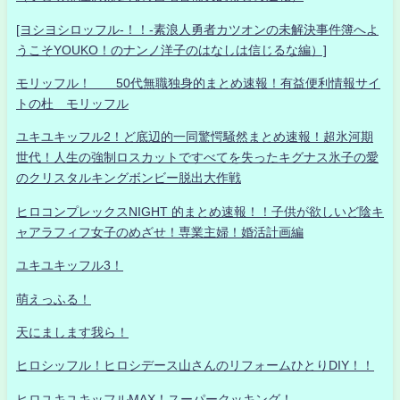
[ヨシヨシロッフル-！！-素浪人勇者カツオンの未解決事件簿へよ
うこそYOUKO！のナンノ洋子のはなしは信じるな編）]
モリッフル！ 50代無職独身的まとめ速報！有益便利情報サイ
トの杜 モリッフル
ユキユキッフル2！ど底辺的一同驚愕騒然まとめ速報！超氷河期
世代！人生の強制ロスカットですべてを失ったキグナス氷子の愛
のクリスタルキングボンビー脱出大作戦
ヒロコンプレックスNIGHT 的まとめ速報！！子供が欲しいど陰キ
ャアラフィフ女子のめざせ！専業主婦！婚活計画編
ユキユキッフル3！
萌えっふる！
天にまします我ら！
ヒロシッフル！ヒロシデース山さんのリフォームひとりDIY！！
ヒロユキユキッフルMAX！スーパークッキング！