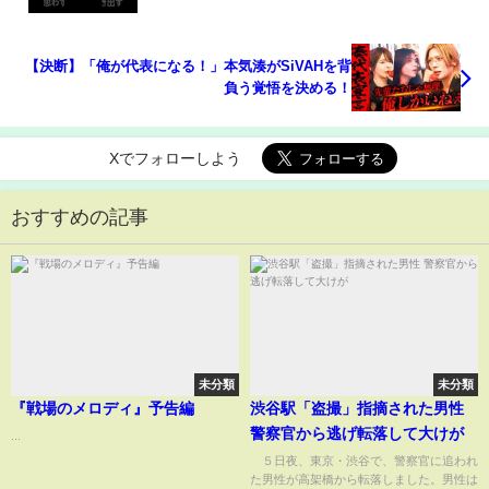
配信中！ #ニューヨーク #さらば青春の光 #shorts
【決断】「俺が代表になる！」本気湊がSiVAHを背
負う覚悟を決める！
Xでフォローしよう
おすすめの記事
未分類
未分類
『戦場のメロディ』予告編
渋谷駅「盗撮」指摘された男性
警察官から逃げ転落して大けが
...
５日夜、東京・渋谷で、警察官に追われ
た男性が高架橋から転落しました。男性は