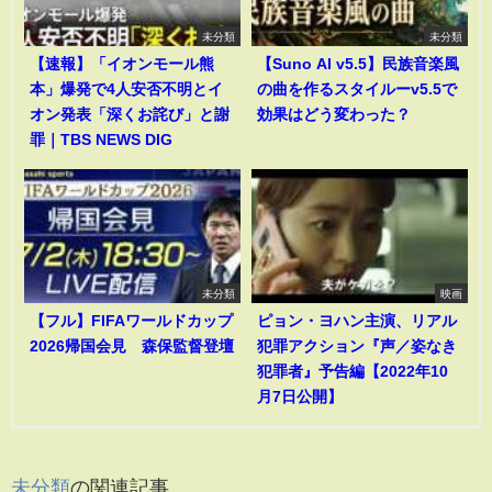
未分類
未分類
【速報】「イオンモール熊
【Suno AI v5.5】民族音楽風
本」爆発で4人安否不明とイ
の曲を作るスタイルーv5.5で
オン発表「深くお詫び」と謝
効果はどう変わった？
罪｜TBS NEWS DIG
未分類
映画
【フル】FIFAワールドカップ
ピョン・ヨハン主演、リアル
2026帰国会見 森保監督登壇
犯罪アクション『声／姿なき
犯罪者』予告編【2022年10
月7日公開】
未分類
の関連記事