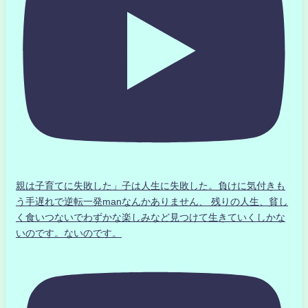
親は子育てに失敗した」子は人生に失敗した。負けに気付きも
う手遅れで逆転一発manなんかありません、 残りの人生、貧し
く食いつないでわずかな楽しみなど見つけて生きていくしかな
いのです。ないのです。