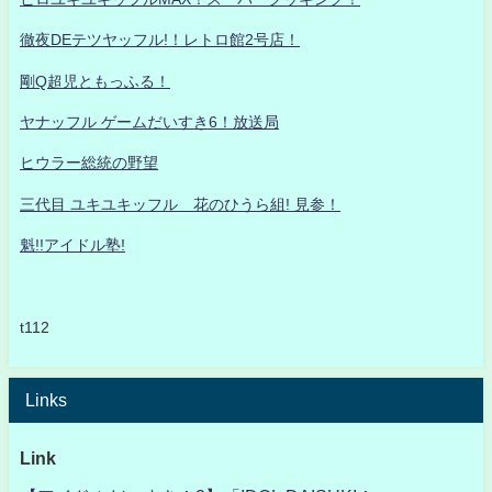
徹夜DEテツヤッフル!！レトロ館2号店！
剛Q超児ともっふる！
ヤナッフル ゲームだいすき6！放送局
ヒウラー総統の野望
三代目 ユキユキッフル 花のひうら組! 見参！
魁!!アイドル塾!
t112
Links
Link