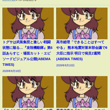
トグサは武装集団と激しい戦闘
高市総理「できることはすべて
状態に陥る…『攻殻機動隊』第6
やる」 熊本地震対策本部会議で8
話あらすじ・場面カット・エピ
大臣に指示 明日で発災2週間
ソードビジュアル公開(ABEMA
(ABEMA TIMES)
TIMES)
2026年8月10日
2026年8月10日