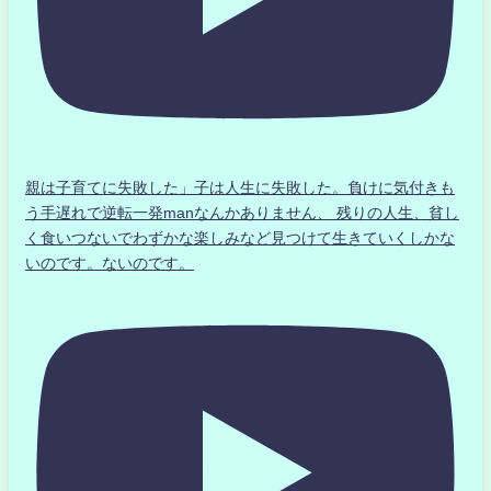
親は子育てに失敗した」子は人生に失敗した。負けに気付きも
う手遅れで逆転一発manなんかありません、 残りの人生、貧し
く食いつないでわずかな楽しみなど見つけて生きていくしかな
いのです。ないのです。