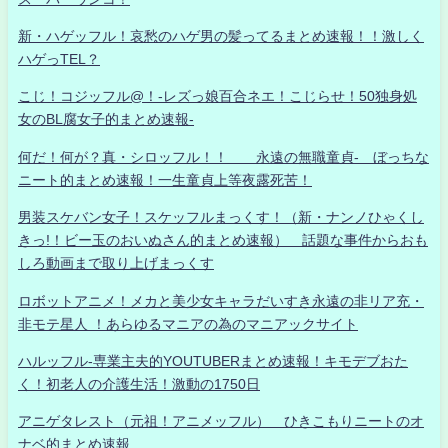
新・ハゲッフル！哀愁のハゲ男の髪ってるまとめ速報！！激しく
ハゲっTEL？
こじ！コジッフル@！-レズっ娘百合ネエ！こじらせ！50独身処
女のBL腐女子的まとめ速報-
何だ！何が？真・シロッフル！！ 永遠の無職童貞- ぼっちな
ニート的まとめ速報！一生童貞上等夜露死苦！
男装スケバン女子！スケッフルまっくす！（新・ナンノひゃくし
きっ!！ビー玉のおいぬさん的まとめ速報） 話題な事件からおも
しろ動画まで取り上げまっくす
ロボットアニメ！メカと美少女キャラだいすき永遠の非リア充・
非モテ星人 ！あらゆるマニアの為のマニアックサイト
ハルッフル-専業主夫的YOUTUBERまとめ速報！キモデブおた
く！初老人の介護生活！激動の1750日
アニゲタレスト（元祖！アニメッフル） ひきこもりニートのオ
ナベ的まとめ速報