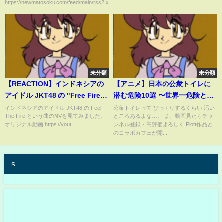
https://newmatosoku.com/feed/main/rss2.xml...
ｗｗｗｗｗｗｗｗｗｗｗ
未分類
未分類
【REACTION】インドネシアの
【アニメ】日本の公衆トイレに
アイドル JKT48 の "Free Fire x
潜む危険10選 〜世界一危険と言
JKT48 Feel The Fire" をMVを
われる理由〜
インドネシアのアイドル JKT48 の Feel
公衆トイレって びっくりするくらい 汚い
The Fire という曲のMVを見てみました。
ところあるよな…。 ま、動画見たらチャ
見てみました
オリジナル動画 https://yout...
ンネル登録・高評価よろしく Plott作品と
のコラボカフェが開...
s