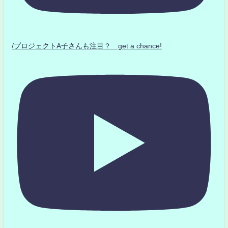
/プロジェクトA子さんも注目？ get a chance!