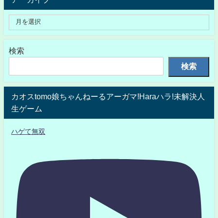
検索
検索
カオスtomo娘ちゃんねーるアーガマ!Haraハラ!未解決人
生ゲーム
ハゲて無双