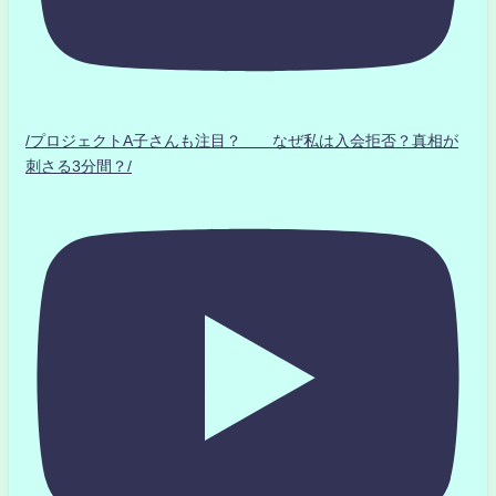
/プロジェクトA子さんも注目？ なぜ私は入会拒否？真相が
刺さる3分間？/