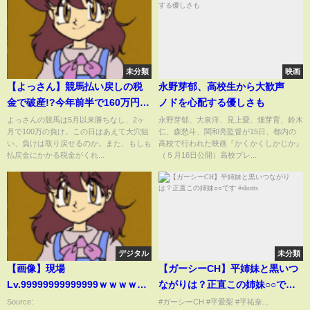
未分類
映画
【よっさん】競馬払い戻しの税
永野芽郁、高校生から大歓声
金で破産!?今年前半で160万円の
ノドを心配する優しさも
負け!「なぜハズレ馬券は経費に
よっさんの競馬は5月以来勝ちなし、2ヶ
永野芽郁、大泉洋、見上愛、畑芽育、鈴木
月で100万の負け。この日はあえて大穴狙
仁、森愁斗、関和亮監督が15日、都内の
できない? 裁判する」
い、負けは取り戻せるのか。また、もしも
高校で行われた映画『かくかくしかじか』
払戻金にかかる税金がくれ...
（５月16日公開）高校プレ...
デジタル
未分類
【画像】現場
【ガーシーCH】平姉妹と黒いつ
Lv.99999999999999ｗｗｗｗｗ
ながりは？正直この姉妹○○です
ｗｗｗｗｗｗｗｗｗｗｗｗｗｗ
#shorts
Source:
#ガーシーCH #平愛梨 #平祐奈...