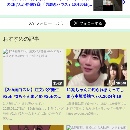
の口げんか勃発!?💥|「男磨きハウス」10月30日(木)
よる10時からABEMAで毎週木曜 全5話無料放送！
Xでフォローしよう
おすすめの記事
未分類
SKE48
【2ch面白スレ】注文バグ発生
11期ちゃんに釣られまくってし
#2ch #2ちゃんまとめ #2chの中
まう中坂美祐ちゃん2024年16
心で笑いを叫ぶ
1:名無しさん＠お腹いっぱい
#SKE4811期 #食べたい #ばぶ #原優寧 #大
2025.05.17(Sat) 【2ch面白スレ】注文バグ
村杏 #森本くるみ #杉本りいな #中坂美祐
発生 #2ch #2ちゃんまとめ #2chの中心で
https://youtu.be/X6m...
笑い...