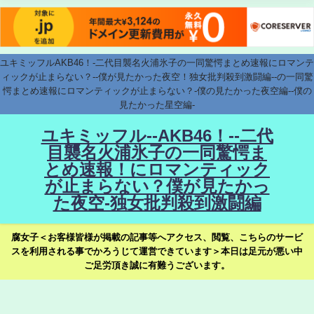
ユキミッフルAKB46！-二代目襲名火浦氷子の一同驚愕まとめ速報にロマンテ
ィックが止まらない？--僕が見たかった夜空！独女批判殺到激闘編--の一同驚
愕まとめ速報にロマンティックが止まらない？-僕の見たかった夜空編--僕の
見たかった星空編-
ユキミッフル--AKB46！--二代
目襲名火浦氷子の一同驚愕ま
とめ速報！にロマンティック
が止まらない？僕が見たかっ
た夜空-独女批判殺到激闘編
腐女子＜お客様皆様が掲載の記事等へアクセス、閲覧、こちらのサービ
スを利用される事でかろうじて運営できています＞本日は足元が悪い中
ご足労頂き誠に有難うございます。