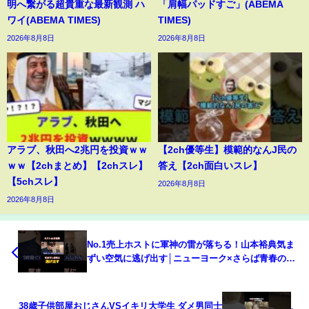
明へ繋がる超貴重な最新観測 ハ
「肩幅パッドすご」(ABEMA
ワイ(ABEMA TIMES)
TIMES)
2026年8月8日
2026年8月8日
アラブ、秋田へ2兆円を投資ｗｗ
【2ch優等生】模範的なんJ民の
ｗｗ【2chまとめ】【2chスレ】
答え【2ch面白いスレ】
【5chスレ】
2026年8月8日
2026年8月8日
No.1売上ホストに軍神の雷が落ちる！山本裕典気ま
ずい空気に逃げ出す│ニューヨーク×さらば青春の光
『#愛のハイエナ 』毎週火曜よる11時〜 #shorts #ホ
スト #歌舞伎町 #夜職
38歳子供部屋おじさんVSイキリ大学生 ダメ男同士