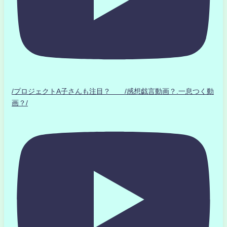
/プロジェクトA子さんも注目？ /感想戯言動画？.一息つく動
画？/