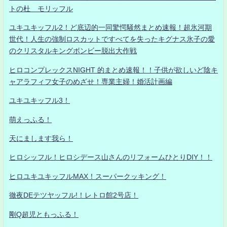
トの杜 モリッフル
ユキユキッフル2！ど底辺的一同驚愕騒然まとめ速報！超氷河期
世代！人生の強制ロスカットですべてを失ったキグナス氷子の愛
のクリスタルキングボンビー脱出大作戦
ヒロコンプレックスNIGHT 的まとめ速報！！子供が欲しいど陰キ
ャアラフィフ女子のめざせ！専業主婦！婚活計画編
ユキユキッフル3！
萌えっふる！
天にまします我ら！
ヒロシッフル！ヒロシデース山さんのリフォームひとりDIY！！
ヒロユキユキッフルMAX！スーパークッキング！
徹夜DEテツヤッフル!！レトロ館2号店！
剛Q超児ともっふる！