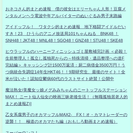
おネコさん的まとめ速報 僕の彼女はエリーちゃん人形！豆腐メ
ンタルメンヘラ電波中年アルバイターのぬいぐるみ男子末路編
アイドッフル！ ワタクシ的まとめ速報 地下格闘アイドルだい
すき！23 ひうらのアニメ放送局101ちゃんねる BNK48 ！
SNH48！JKT48！MNL48！SGO48！GNZ48！STU48！SKE48
ヒウラッフルのハーニーフィニッシュゴミ屋敷補完計画 ＜必殺！
生前整理人！孤立し孤独死からの～特殊清掃・遺品整理への道F
完結編＞ キャッシング計1500万返済：厨二病借金3500万円！う
つ病統合失調症14年生HKT46！！9期研究生、最後のサイト！全
米が泣いた！認知症鬱病60代のラストサイト絶賛！公開中
魔法熟女/美魔女ッ娘メグみみちゃんのニートッフルステーション
MAX！ ニート仙人仙女の映画三昧老後生活！（無職孤独居老人的
まとめ速報Z)]
乙女系腐男子のオカマッフルMAX2- FX！オ・カマトレーダーの
逆襲！！ 極道のオカマたち編（おもしろ動画まとめ速報）
スーパーウンコ！