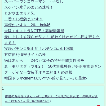
スーパーウンコウーマンT・子なし
スケバン氷子のまとめ速報！
とおやまエリア51
一番くじ福袋 だいすき
声優だいすき！26- bnk46
大阪エキストラNOTE！芸能情報局
天にまします我らが父よ！ 願わくはわがドル円を守りた
まえ！
実録パチンコ梁山泊！パチンコakb108道
有益便利情報サイトの杜
病は木から！ 24金バエ子の特発性間質性肺炎
真・モリタダッフル2！！50代無職独身ガチホモ童貞ギン
グ・ゲイなー女装子オネエ的まとめ速報
韓国ドラマcinemaだいすき-僕が見たかった星空-
1 -
俳優の寿美花代さん（94）が8月3日に老衰のため死去 高嶋政宏さ
ん・政伸さんの母(2026年8月6日)