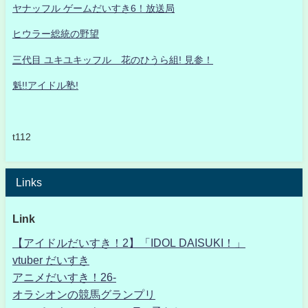
ヤナッフル ゲームだいすき6！放送局
ヒウラー総統の野望
三代目 ユキユキッフル 花のひうら組! 見参！
魁!!アイドル塾!
t112
Links
Link
【アイドルだいすき！2】「IDOL DAISUKI！」
vtuber だいすき
アニメだいすき！26-
オラシオンの競馬グランプリ