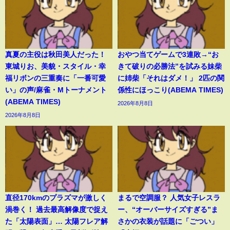
真夏の主役は秋田美人だった！
おやつ当てゲームで3連敗→“お
東城りお、美貌・スタイル・幸
きて破りの必勝法”を試みる妹柴
福リボンの三重奏に「一番可愛
に姉柴「それはダメ！」 2匹の関
い」の声/麻雀・Mトーナメント
係性にほっこり(ABEMA TIMES)
(ABEMA TIMES)
2026年8月8日
2026年8月8日
直径170kmのプラズマが激しく
まるで空調服？ 人気女子レスラ
渦巻く！ 過去最高解像度で捉え
ー、“オーバーサイズすぎる”ま
た「太陽表面」… 太陽フレア解
さかの衣装が話題に「ごつい」