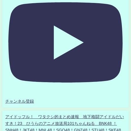
チャンネル登録
アイドッフル！ ワタクシ的まとめ速報 地下格闘アイドルだい
すき！23 ひうらのアニメ放送局101ちゃんねる BNK48 ！
SNH48！JKT48！MNL48！SGO48！GNZ48！STU48！SKE48