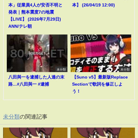
本」従業員4人が安否不明と
本】 (26/04/19 12:00)
発表｜熊本震度7の地震
【LIVE】 (2026年7月29日)
ANN/テレ朝
未分類
未分類
八田與一を逮捕した人達の末
【Suno v5】最新版Replace
路…#八田與一 #逮捕
Sectionで歌詞を修正しよ
う！
未分類
の関連記事