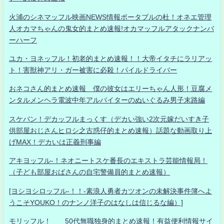
火浦のシネマッフル映画NEWS情報ポータブルの杜！オネエ管理
人オカマちゃんの鬼女的まとめ速報!オカマッフルアタックナンバ
ーハーフ
ユカ・ヨネッフル！初老的まとめ速報！！大帝イタチにラリアッ
ト！害獣神アリ・ガー被害に必殺！パイルドライバー
おネコさん的まとめ速報 僕の彼女はエリーちゃん人形！豆腐メ
ンタルメンヘラ電波中年アルバイターのぬいぐるみ男子末路編
スケバン！デカッフルまっくす（デカい強い2次元嫁だいすき子
供部屋おじさんヒロシ之古惑仔的まとめ速報）話題な動画取り上
げMAX！デカいは正義刑事編
アキヨッフル-！ネオニートスケ番長のエキストラ芸能情報局！
（子ども部屋おばさんの自宅警備員的まとめ速報）
[ヨシヨシロッフル-！！-素浪人勇者カツオンの未解決事件簿へよ
うこそYOUKO！のナンノ洋子のはなしは信じるな編）]
モリッフル！ 50代無職独身的まとめ速報！有益便利情報サイ