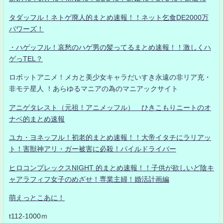
タダッフル！ネトゲ廃人的まとめ速報！！ネット乞食DE2000万
パワーズ！
・ハゲッフル！哀愁のハゲ男の髪ってるまとめ速報！！激しくハ
ゲっTEL？
ロボットアニメ！メカと美少女キャラだいすき永遠の非リア充・
非モテ星人 ！あらゆるマニアの為のマニアックサイト
アニゲタレスト（元祖！アニメッフル） ひきこもりニートのオ
ナベ的まとめ速報
ユカ・ヨネッフル！初老的まとめ速報！！大帝イタチにラリアッ
ト！害獣神アリ・ガー被害に必殺！パイルドライバー
ヒロコンプレックスNIGHT 的まとめ速報！！子供が欲しいど陰キ
ャアラフィフ女子のめざせ！専業主婦！婚活計画編
萌えっとこあに！
t112-1000ｍ