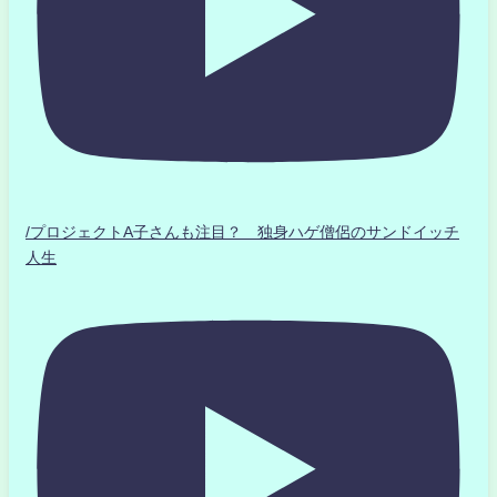
/プロジェクトA子さんも注目？ 独身ハゲ僧侶のサンドイッチ
人生