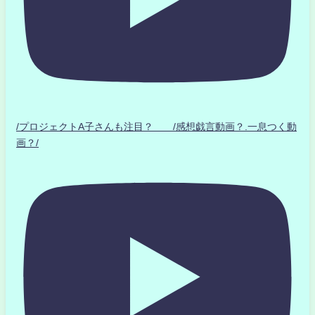
/プロジェクトA子さんも注目？ /感想戯言動画？.一息つく動
画？/