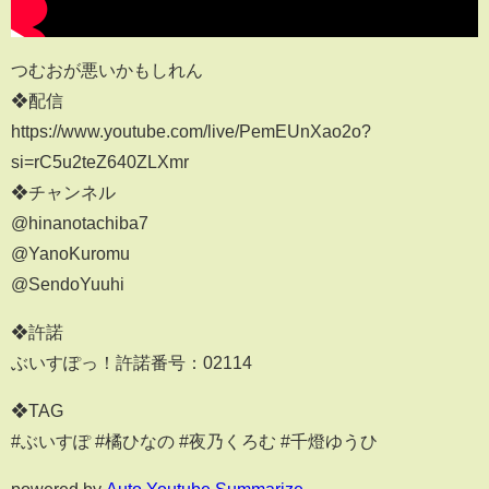
つむおが悪いかもしれん
❖配信
https://www.youtube.com/live/PemEUnXao2o?
si=rC5u2teZ640ZLXmr
❖チャンネル
@hinanotachiba7
@YanoKuromu
@SendoYuuhi
❖許諾
ぶいすぽっ！許諾番号：02114
❖TAG
#ぶいすぽ #橘ひなの #夜乃くろむ #千燈ゆうひ