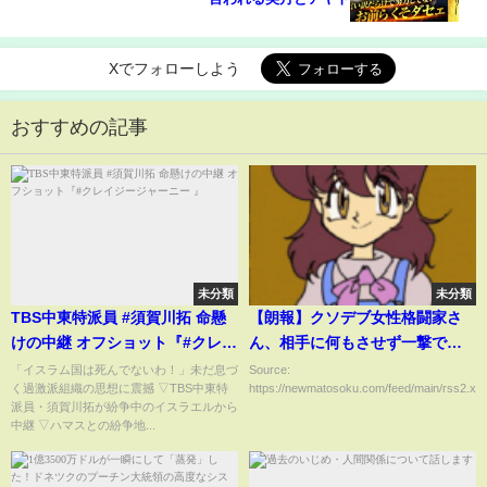
Xでフォローしよう
おすすめの記事
未分類
未分類
TBS中東特派員 #須賀川拓 命懸
【朗報】クソデブ女性格闘家さ
けの中継 オフショット『#クレイ
ん、相手に何もさせず一撃で試
ジージャーニー 』
合を終わらせるｗｗｗｗｗｗｗ
「イスラム国は死んでないわ！」未だ息づ
Source:
く過激派組織の思想に震撼 ▽TBS中東特
https://newmatosoku.com/feed/main/rss2.xml.
ｗｗｗ（動画あり）
派員・須賀川拓が紛争中のイスラエルから
中継 ▽ハマスとの紛争地...