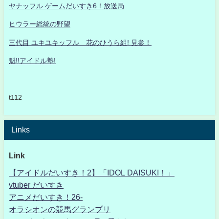
ヤナッフル ゲームだいすき6！放送局
ヒウラー総統の野望
三代目 ユキユキッフル 花のひうら組! 見参！
魁!!アイドル塾!
t112
Links
Link
【アイドルだいすき！2】「IDOL DAISUKI！」
vtuber だいすき
アニメだいすき！26-
オラシオンの競馬グランプリ