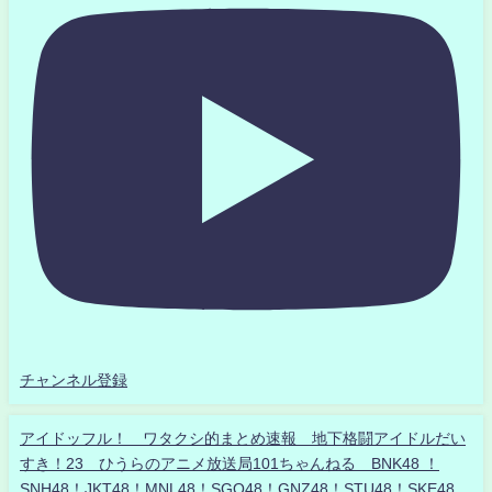
チャンネル登録
アイドッフル！ ワタクシ的まとめ速報 地下格闘アイドルだい
すき！23 ひうらのアニメ放送局101ちゃんねる BNK48 ！
SNH48！JKT48！MNL48！SGO48！GNZ48！STU48！SKE48