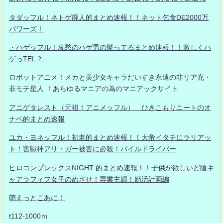
タダッフル！ネトゲ廃人的まとめ速報！！ネット乞食DE2000万
パワーズ！
・ハゲッフル！哀愁のハゲ男の髪ってるまとめ速報！！激しくハ
ゲっTEL？
ロボットアニメ！メカと美少女キャラだいすき永遠の非リア充・
非モテ星人 ！あらゆるマニアの為のマニアックサイト
アニゲタレスト（元祖！アニメッフル） ひきこもりニートのオ
ナベ的まとめ速報
ユカ・ヨネッフル！初老的まとめ速報！！大帝イタチにラリアッ
ト！害獣神アリ・ガー被害に必殺！パイルドライバー
ヒロコンプレックスNIGHT 的まとめ速報！！子供が欲しいど陰キ
ャアラフィフ女子のめざせ！専業主婦！婚活計画編
萌えっとこあに！
t112-1000ｍ