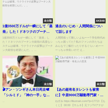
未分類
AKB48
1億3500万ドルが一瞬にして「蒸
過去のいじめ・人間関係につい
発」した！ドネツクのプーチン
て話します
大統領の高度なシステムは破
1億3500万ドルが一瞬にして「蒸発」し
人間関係って難しいよねーー? 学生時代め
た！ドネツクのプーチン大統領の高度なシ
っちゃ困ってた? 私のファンの方たちは
壊。ウクライナの反撃はプーチ
ステムは破壊。ウクライナの反撃はプーチ
みんなでご飯行ったりするぐらい めーー
ン大統領を絶望にんだ。。。
ン大統領を絶望にんだ。。...
ーっちゃ仲良いので え...
未分類
未分類
🎬アン・ソンギさん本日死去🕊️
【あの超有名タレントも被害
「シルミド」「神の一手」など
に】中居9000万騒動専門家・有
名作出演…韓国映画界の伝説に
名人の意見
...
ねずみ https://illustrain.com/?p=17713 【も
くじ】 00:00 【サムネ】元フジTVアナが
別れ🇰🇷