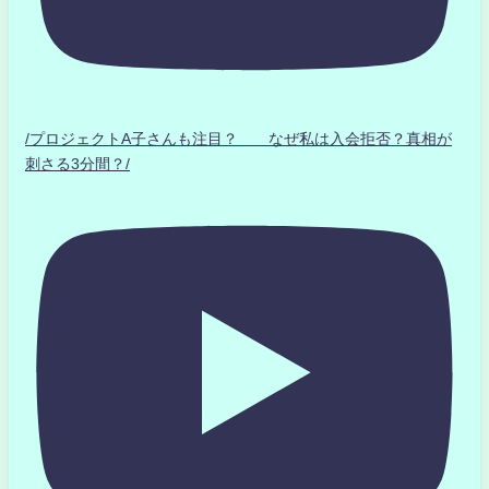
/プロジェクトA子さんも注目？ なぜ私は入会拒否？真相が
刺さる3分間？/