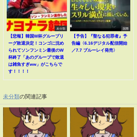
未分類
国際
【悲報】韓国W杯グループリ
【予告】『聖なる犯罪者』予
ーグ敗退決定！コンゴに沈め
告編〈6.16デジタル配信開始
られてソンフンミン最後のW
／7.7 ブルーレイ発売〉
杯終了「あのグループで敗退
は雑魚すぎww」がこちらで
す！！！！
未分類
の関連記事