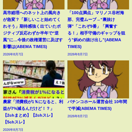
高市総理へのネット上の風向き
「100点満点」マリノス谷村海
が急変？「新しいこと始めてく
那、完璧ムーブ→“裏抜け
れそう」期待感強く出ていたポ
弾”「これぞ9番」「興奮す
ジティブ反応わずか半年で“逆
る！」相手守備のギャップを狙
風”に…今後の政権運営に及ぼす
う”斜めの抜け出し”(ABEMA
影響は(ABEMA TIMES)
TIMES)
2026年8月7日
2026年8月7日
農家「消費税が1％になると、利
パチンコホール運営会社 10年間
益が7%減るんだけど！？」
で半減(ABEMA TIMES)
【2chまとめ】【2chスレ】
2026年8月7日
【5chスレ】
2026年8月7日