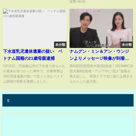
追撃 06:00 ...
未分類
未分類
下水道乳児遺体遺棄の疑い ベ
ナムグン・ミン＆アン・ウンジ
トナム国籍の21歳母親逮捕
ンよりメッセージ映像が到着！
「恋人～あの日聞いた花の咲く
5月25日、丹波篠山市の下水道で赤ちゃん
第60回百想芸術大賞2冠達成！2023MBC演
の遺体が見つかった事件で、兵庫県警は
技大賞8冠達成！アジア中に“恋人”旋風を
音～」U-NEXTにて独占先行配信
28日死体遺棄の疑いで近くに住むベトナ
巻き起こし、韓流ドラマ史に新たな輝きを
中！DVDリリース中！
ム国籍の母親を逮捕しました...
もたらした超大型...
s