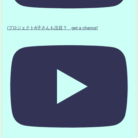
/プロジェクトA子さんも注目？ get a chance!