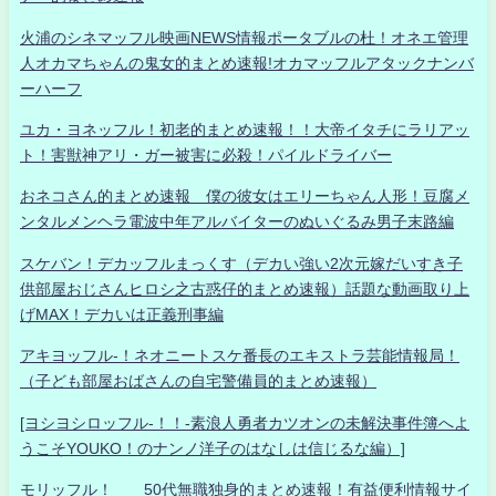
火浦のシネマッフル映画NEWS情報ポータブルの杜！オネエ管理
人オカマちゃんの鬼女的まとめ速報!オカマッフルアタックナンバ
ーハーフ
ユカ・ヨネッフル！初老的まとめ速報！！大帝イタチにラリアッ
ト！害獣神アリ・ガー被害に必殺！パイルドライバー
おネコさん的まとめ速報 僕の彼女はエリーちゃん人形！豆腐メ
ンタルメンヘラ電波中年アルバイターのぬいぐるみ男子末路編
スケバン！デカッフルまっくす（デカい強い2次元嫁だいすき子
供部屋おじさんヒロシ之古惑仔的まとめ速報）話題な動画取り上
げMAX！デカいは正義刑事編
アキヨッフル-！ネオニートスケ番長のエキストラ芸能情報局！
（子ども部屋おばさんの自宅警備員的まとめ速報）
[ヨシヨシロッフル-！！-素浪人勇者カツオンの未解決事件簿へよ
うこそYOUKO！のナンノ洋子のはなしは信じるな編）]
モリッフル！ 50代無職独身的まとめ速報！有益便利情報サイ