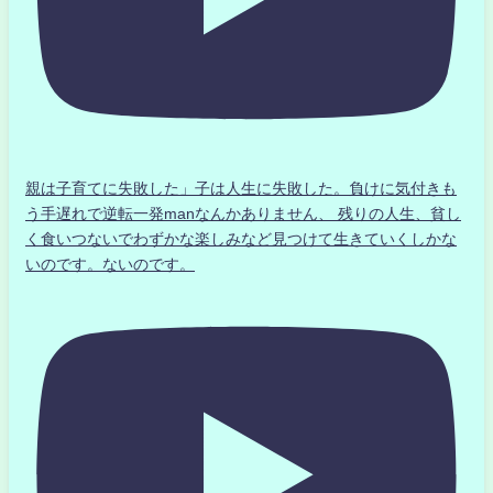
親は子育てに失敗した」子は人生に失敗した。負けに気付きも
う手遅れで逆転一発manなんかありません、 残りの人生、貧し
く食いつないでわずかな楽しみなど見つけて生きていくしかな
いのです。ないのです。