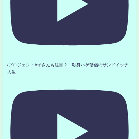
/プロジェクトA子さんも注目？ 独身ハゲ僧侶のサンドイッチ
人生