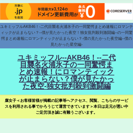
ユキミッフルAKB46！-二代目襲名火浦氷子の一同驚愕まとめ速報にロマンテ
ィックが止まらない？--僕が見たかった夜空！独女批判殺到激闘編--の一同驚
愕まとめ速報にロマンティックが止まらない？-僕の見たかった夜空編--僕の
見たかった星空編-
ユキミッフル--AKB46！--二代
目襲名火浦氷子の一同驚愕ま
とめ速報！にロマンティック
が止まらない？僕が見たかっ
た夜空-独女批判殺到激闘編
腐女子＜お客様皆様が掲載の記事等へアクセス、閲覧、こちらのサービ
スを利用される事でかろうじて運営できています＞本日は足元が悪い中
ご足労頂き誠に有難うございます。