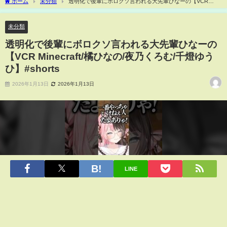
ホーム
未分類
透明化で後輩にボロクソ言われる大先輩ひなーの【VCR
Minecraft/橘ひなの/夜乃くろむ/千燈ゆうひ】#shorts
未分類
透明化で後輩にボロクソ言われる大先輩ひなーの
【VCR Minecraft/橘ひなの/夜乃くろむ/千燈ゆう
ひ】#shorts
2026年1月13日
2026年1月13日
LINE