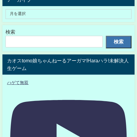
検索
検索
カオスtomo娘ちゃんねーるアーガマ!Haraハラ!未解決人
生ゲーム
ハゲて無双