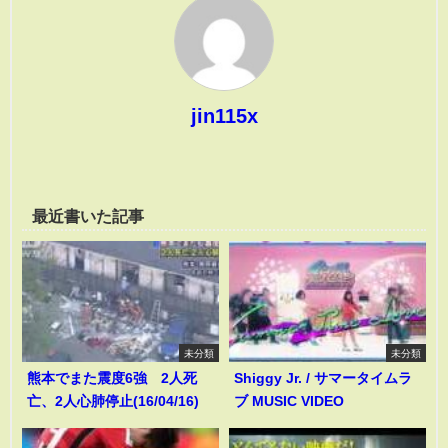
jin115x
最近書いた記事
未分類
未分類
熊本でまた震度6強 2人死
Shiggy Jr. / サマータイムラ
亡、2人心肺停止(16/04/16)
ブ MUSIC VIDEO