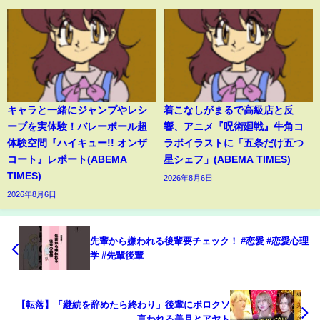
キャラと一緒にジャンプやレシ
着こなしがまるで高級店と反
ーブを実体験！バレーボール超
響、アニメ『呪術廻戦』牛角コ
体験空間『ハイキュー!! オンザ
ラボイラストに「五条だけ五つ
コート』レポート(ABEMA
星シェフ」(ABEMA TIMES)
TIMES)
2026年8月6日
2026年8月6日
先輩から嫌われる後輩要チェック！ #恋愛 #恋愛心理
学 #先輩後輩
【転落】「継続を辞めたら終わり」後輩にボロクソ
言われる美月とアヤト