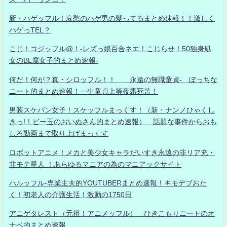
新・ハゲッフル！哀愁のハゲ男の髪ってるまとめ速報！！激しく
ハゲっTEL？
こじ！コジッフル@！-レズっ娘百合ネエ！こじらせ！50独身処
女のBL腐女子的まとめ速報-
何だ！何が？真・シロッフル！！ 永遠の無職童貞- ぼっちな
ニート的まとめ速報！一生童貞上等夜露死苦！
男装スケバン女子！スケッフルまっくす！（新・ナンノひゃくし
きっ!！ビー玉のおいぬさん的まとめ速報） 話題な事件からおも
しろ動画まで取り上げまっくす
ロボットアニメ！メカと美少女キャラだいすき永遠の非リア充・
非モテ星人 ！あらゆるマニアの為のマニアックサイト
ハルッフル-専業主夫的YOUTUBERまとめ速報！キモデブおた
く！初老人の介護生活！激動の1750日
アニゲタレスト（元祖！アニメッフル） ひきこもりニートのオ
ナベ的まとめ速報