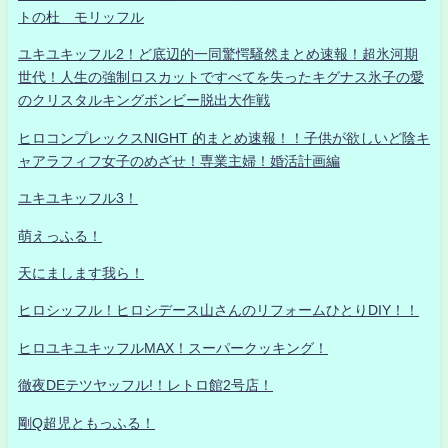
トの杜 モリッフル
ユキユキッフル2！ど底辺的一同驚愕騒然まとめ速報！超氷河期
世代！人生の強制ロスカットですべてを失ったキグナス氷子の愛
のクリスタルキングボンビー脱出大作戦
ヒロコンプレックスNIGHT 的まとめ速報！！子供が欲しいど陰キ
ャアラフィフ女子のめざせ！専業主婦！婚活計画編
ユキユキッフル3！
萌えっふる！
天にまします我ら！
ヒロシッフル！ヒロシデース山さんのリフォームひとりDIY！！
ヒロユキユキッフルMAX！スーパークッキング！
徹夜DEテツヤッフル!！レトロ館2号店！
剛Q超児ともっふる！