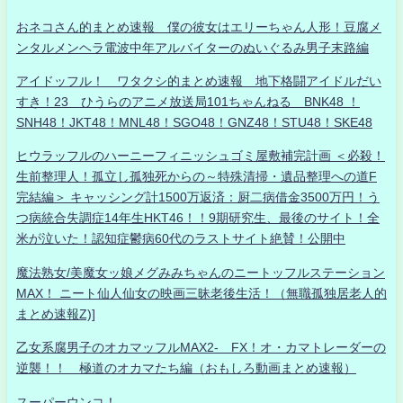
おネコさん的まとめ速報 僕の彼女はエリーちゃん人形！豆腐メ
ンタルメンヘラ電波中年アルバイターのぬいぐるみ男子末路編
アイドッフル！ ワタクシ的まとめ速報 地下格闘アイドルだい
すき！23 ひうらのアニメ放送局101ちゃんねる BNK48 ！
SNH48！JKT48！MNL48！SGO48！GNZ48！STU48！SKE48
ヒウラッフルのハーニーフィニッシュゴミ屋敷補完計画 ＜必殺！
生前整理人！孤立し孤独死からの～特殊清掃・遺品整理への道F
完結編＞ キャッシング計1500万返済：厨二病借金3500万円！う
つ病統合失調症14年生HKT46！！9期研究生、最後のサイト！全
米が泣いた！認知症鬱病60代のラストサイト絶賛！公開中
魔法熟女/美魔女ッ娘メグみみちゃんのニートッフルステーション
MAX！ ニート仙人仙女の映画三昧老後生活！（無職孤独居老人的
まとめ速報Z)]
乙女系腐男子のオカマッフルMAX2- FX！オ・カマトレーダーの
逆襲！！ 極道のオカマたち編（おもしろ動画まとめ速報）
スーパーウンコ！