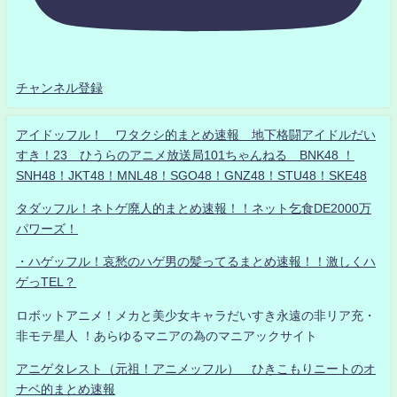
チャンネル登録
アイドッフル！ ワタクシ的まとめ速報 地下格闘アイドルだい
すき！23 ひうらのアニメ放送局101ちゃんねる BNK48 ！
SNH48！JKT48！MNL48！SGO48！GNZ48！STU48！SKE48
タダッフル！ネトゲ廃人的まとめ速報！！ネット乞食DE2000万
パワーズ！
・ハゲッフル！哀愁のハゲ男の髪ってるまとめ速報！！激しくハ
ゲっTEL？
ロボットアニメ！メカと美少女キャラだいすき永遠の非リア充・
非モテ星人 ！あらゆるマニアの為のマニアックサイト
アニゲタレスト（元祖！アニメッフル） ひきこもりニートのオ
ナベ的まとめ速報