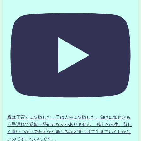
親は子育てに失敗した」子は人生に失敗した。負けに気付きも
う手遅れで逆転一発manなんかありません、 残りの人生、貧し
く食いつないでわずかな楽しみなど見つけて生きていくしかな
いのです。ないのです。