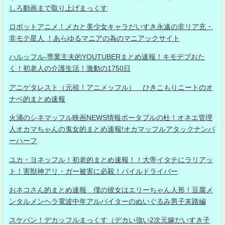
しろ動画まで取り上げまっくす
ロボットアニメ！メカと美少女キャラだいすき永遠の非リア充・
非モテ星人 ！あらゆるマニアの為のマニアックサイト
ハルッフル-専業主夫的YOUTUBERまとめ速報！キモデブおた
く！初老人の介護生活！激動の1750日
アニゲタレスト（元祖！アニメッフル） ひきこもりニートのオ
ナベ的まとめ速報
火浦のシネマッフル映画NEWS情報ポータブルの杜！オネエ管理
人オカマちゃんの鬼女的まとめ速報!オカマッフルアタックナンバ
ーハーフ
ユカ・ヨネッフル！初老的まとめ速報！！大帝イタチにラリアッ
ト！害獣神アリ・ガー被害に必殺！パイルドライバー
おネコさん的まとめ速報 僕の彼女はエリーちゃん人形！豆腐メ
ンタルメンヘラ電波中年アルバイターのぬいぐるみ男子末路編
スケバン！デカッフルまっくす（デカい強い2次元嫁だいすき子