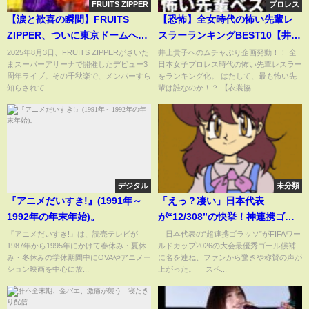
FRUITS ZIPPER
プロレス
【涙と歓喜の瞬間】FRUITS
【恐怖】全女時代の怖い先輩レ
ZIPPER、ついに東京ドームへ！
スラーランキングBEST10【井上
SSA3周年ライブで起きた奇跡と
貴子】
2025年8月3日、FRUITS ZIPPERがさいた
井上貴子へのムチャぶり企画発動！！ 全
まスーパーアリーナで開催したデビュー3
日本女子プロレス時代の怖い先輩レスラー
は…？#FRUITSZIPPER #ふるっ
周年ライブ。その千秋楽で、メンバーすら
をランキング化。 はたして、最も怖い先
ぱ東京ドーム# SSAライブ
知らされて...
輩は誰なのか！？ 【衣裳協...
デジタル
未分類
『アニメだいすき!』(1991年～
「えっ？凄い」日本代表
1992年の年末年始)。
が“12/308”の快挙！神連携ゴラ
ッソのW杯ベストゴール候補選出
『アニメだいすき!』は、読売テレビが
日本代表の“超連携ゴラッソ”がFIFAワー
1987年から1995年にかけて春休み・夏休
ルドカップ2026の大会最優秀ゴール候補
にSNS歓喜「匠なサムライ味で
み・冬休みの学休期間中にOVAやアニメー
に名を連ね、ファンから驚きや称賛の声が
好き」(ABEMA TIMES)
ション映画を中心に放...
上がった。 スペ...