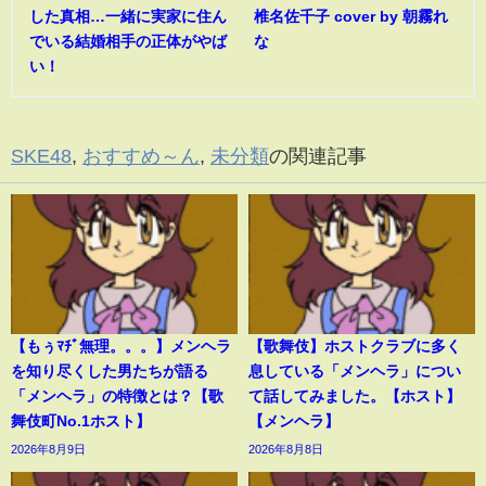
した真相…一緒に実家に住ん
椎名佐千子 cover by 朝霧れ
でいる結婚相手の正体がやば
な
い！
SKE48
,
おすすめ～ん
,
未分類
の関連記事
【もぅﾏﾁﾞ無理。。。】メンヘラ
【歌舞伎】ホストクラブに多く
を知り尽くした男たちが語る
息している「メンヘラ」につい
「メンヘラ」の特徴とは？【歌
て話してみました。【ホスト】
舞伎町No.1ホスト】
【メンヘラ】
2026年8月9日
2026年8月8日