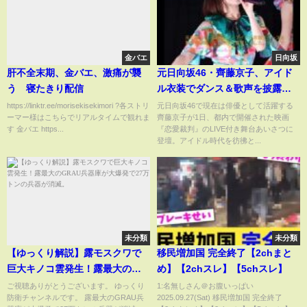
金バエ
日向坂
肝不全末期、金バエ、激痛が襲
元日向坂46・齊藤京子、アイド
う 寝たきり配信
ル衣装でダンス＆歌声を披露
「久しぶりで緊張しました。汗
https://linktr.ee/morisekisekimori ?各ストリ
元日向坂46で現在は俳優として活躍する
ーマー様はこちらでリアルタイムで観れま
齊藤京子が1日、都内で開催された映画
だくです」
す 金バエ https...
『恋愛裁判』のLIVE付き舞台あいさつに
登壇。アイドル時代を彷彿と...
未分類
未分類
【ゆっくり解説】露モスクワで
移民増加国 完全終了【2chまと
巨大キノコ雲発生！露最大の
め】【2chスレ】【5chスレ】
GRAU兵器庫が大爆発で27万ト
ご視聴ありがとうございます。 ゆっくり
1:名無しさん＠お腹いっぱい
防衛チャンネルです。 露最大のGRAU兵
2025.09.27(Sat) 移民増加国 完全終了
ンの兵器が消滅。