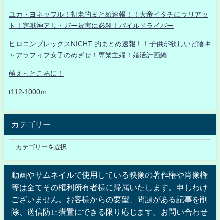
ユカ・ヨネッフル！初老的まとめ速報！！大帝イタチにラリアッ
ト！害獣神アリ・ガー被害に必殺！パイルドライバー
ヒロコンプレックスNIGHT 的まとめ速報！！子供が欲しいど陰キ
ャアラフィフ女子のめざせ！専業主婦！婚活計画編
萌えっとこあに！
t112-1000ｍ
カテゴリー
動画やサムネイルで使用している映像の著作権や肖像権
等は全てその権利所有者様に帰属いたします。申しわけ
ございません。お客様からの要望、問題がある記事を削
除、送信防止措置にできる限り応じます。お問い合わせ