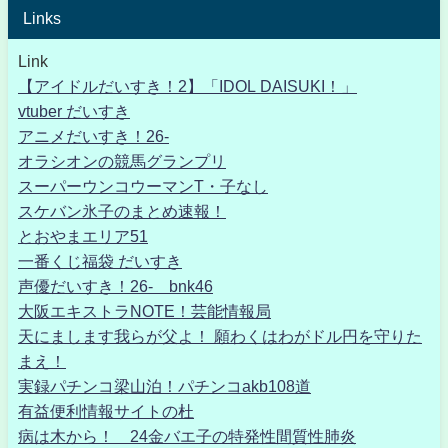
Links
Link
【アイドルだいすき！2】「IDOL DAISUKI！」
vtuber だいすき
アニメだいすき！26-
オラシオンの競馬グランプリ
スーパーウンコウーマンT・子なし
スケバン氷子のまとめ速報！
とおやまエリア51
一番くじ福袋 だいすき
声優だいすき！26- bnk46
大阪エキストラNOTE！芸能情報局
天にまします我らが父よ！ 願わくはわがドル円を守りた
まえ！
実録パチンコ梁山泊！パチンコakb108道
有益便利情報サイトの杜
病は木から！ 24金バエ子の特発性間質性肺炎