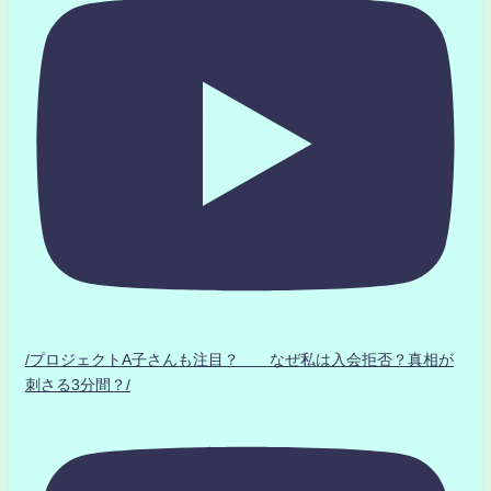
/プロジェクトA子さんも注目？ なぜ私は入会拒否？真相が
刺さる3分間？/