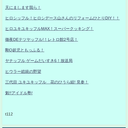
天にまします我ら！
ヒロシッフル！ヒロシデース山さんのリフォームひとりDIY！！
ヒロユキユキッフルMAX！スーパークッキング！
徹夜DEテツヤッフル!！レトロ館2号店！
剛Q超児ともっふる！
ヤナッフル ゲームだいすき6！放送局
ヒウラー総統の野望
三代目 ユキユキッフル 花のひうら組! 見参！
魁!!アイドル塾!
t112