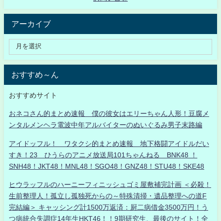
アーカイブ
おすすめ～ん
おすすめサイト
おネコさん的まとめ速報 僕の彼女はエリーちゃん人形！豆腐メ
ンタルメンヘラ電波中年アルバイターのぬいぐるみ男子末路編
アイドッフル！ ワタクシ的まとめ速報 地下格闘アイドルだい
すき！23 ひうらのアニメ放送局101ちゃんねる BNK48 ！
SNH48！JKT48！MNL48！SGO48！GNZ48！STU48！SKE48
ヒウラッフルのハーニーフィニッシュゴミ屋敷補完計画 ＜必殺！
生前整理人！孤立し孤独死からの～特殊清掃・遺品整理への道F
完結編＞ キャッシング計1500万返済：厨二病借金3500万円！う
つ病統合失調症14年生HKT46！！9期研究生、最後のサイト！全