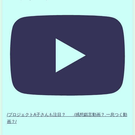
/プロジェクトA子さんも注目？ /感想戯言動画？.一息つく動
画？/