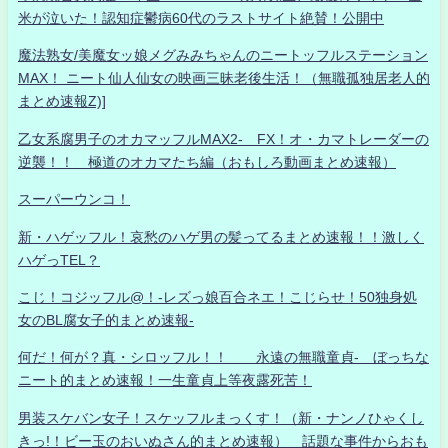
米が泣いた！認知症鬱病60代のラストサイト絶賛！公開中
魔法熟女/美魔女ッ娘メグみみちゃんのニートッフルステーション
MAX！ ニート仙人仙女の映画三昧老後生活！（無職孤独居老人的
まとめ速報Z)]
乙女系腐男子のオカマッフルMAX2- FX！オ・カマトレーダーの
逆襲！！ 極道のオカマたち編（おもしろ動画まとめ速報）
スーパーウンコ！
新・ハゲッフル！哀愁のハゲ男の髪ってるまとめ速報！！激しく
ハゲっTEL？
こじ！コジッフル@！-レズっ娘百合ネエ！こじらせ！50独身処
女のBL腐女子的まとめ速報-
何だ！何が？真・シロッフル！！ 永遠の無職童貞- ぼっちな
ニート的まとめ速報！一生童貞上等夜露死苦！
男装スケバン女子！スケッフルまっくす！（新・ナンノひゃくし
きっ!！ビー玉のおいぬさん的まとめ速報） 話題な事件からおも