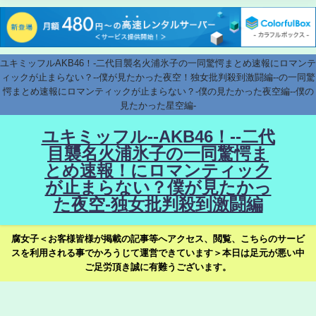
ユキミッフルAKB46！-二代目襲名火浦氷子の一同驚愕まとめ速報にロマンテ
ィックが止まらない？--僕が見たかった夜空！独女批判殺到激闘編--の一同驚
愕まとめ速報にロマンティックが止まらない？-僕の見たかった夜空編--僕の
見たかった星空編-
ユキミッフル--AKB46！--二代
目襲名火浦氷子の一同驚愕ま
とめ速報！にロマンティック
が止まらない？僕が見たかっ
た夜空-独女批判殺到激闘編
腐女子＜お客様皆様が掲載の記事等へアクセス、閲覧、こちらのサービ
スを利用される事でかろうじて運営できています＞本日は足元が悪い中
ご足労頂き誠に有難うございます。