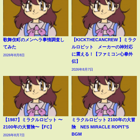
歌舞伎町のメンヘラ事情調査し
【KICKTHECANCREW 】ミラク
てみた
ルロピット メーカーの神対応
に震える！【ファミコン心拳外
2026年8月8日
伝】
2026年8月7日
【1987】ミラクルロピット 〜
ミラクルロピット 2100年の大冒
2100年の大冒険〜【FC】
険 NES MIRACLE ROPIT'S
BGM
2026年8月7日