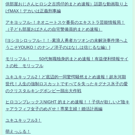
供部屋おじさんヒロシ之古惑仔的まとめ速報）話題な動画取り上
げMAX！デカいは正義刑事編
アキヨッフル-！ネオニートスケ番長のエキストラ芸能情報局！
（子ども部屋おばさんの自宅警備員的まとめ速報）
[ヨシヨシロッフル-！！-素浪人勇者カツオンの未解決事件簿へよ
うこそYOUKO！のナンノ洋子のはなしは信じるな編）]
モリッフル！ 50代無職独身的まとめ速報！有益便利情報サイ
トの杜 モリッフル
ユキユキッフル2！ど底辺的一同驚愕騒然まとめ速報！超氷河期
世代！人生の強制ロスカットですべてを失ったキグナス氷子の愛
のクリスタルキングボンビー脱出大作戦
ヒロコンプレックスNIGHT 的まとめ速報！！子供が欲しいど陰キ
ャアラフィフ女子のめざせ！専業主婦！婚活計画編
ユキユキッフル3！
萌えっふる！