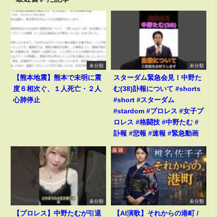
未分類
未分類
【熊本地震】熊本で未明に震
スターダム緊急会見！中野た
度６相次ぐ、１人死亡・２人
む(38)訃報について #shorts
心肺停止
#short #スターダム
#stardom #プロレス #女子プ
ロレス #格闘技 #中野たむ #
訃報 #悲報 #速報 #緊急動画
未分類
未分類
【プロレス】中野たむが引退
【AI演歌】それからの港町 /