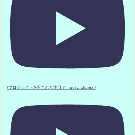
/プロジェクトA子さんも注目？ get a chance!