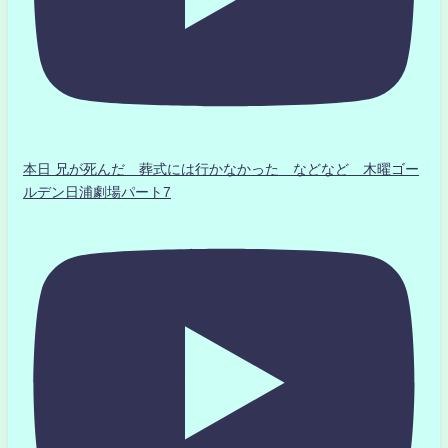
本日 兄が死んだ 葬式には行かなかった などなど 木曜ゴー
ルデン日浦劇場パート7