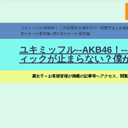
ユキミッフルAKB46！-二代目襲名火浦氷子の一同驚愕まとめ
見たかった夜空編--僕の見たかった星空編-
ユキミッフル--AKB46
ィックが止まらない？僕が
腐女子＜お客様皆様が掲載の記事等へアクセス、閲覧