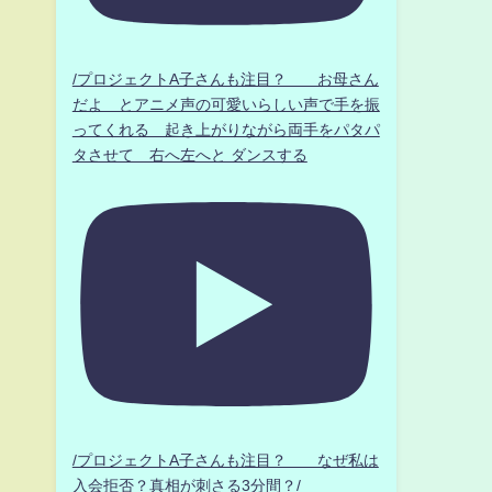
/プロジェクトA子さんも注目？ お母さん
だよ とアニメ声の可愛いらしい声で手を振
ってくれる 起き上がりながら両手をパタパ
タさせて 右へ左へと ダンスする
/プロジェクトA子さんも注目？ なぜ私は
入会拒否？真相が刺さる3分間？/