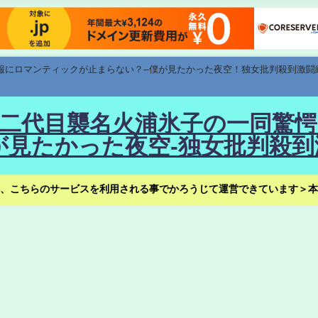
速報にロマンティックが止まらない？--僕が見たかった夜空！独女批判殺到激闘
！--二代目襲名火浦氷子の一同
見たかった夜空-独女批判殺到
、こちらのサービスを利用される事でかろうじて運営できています＞本