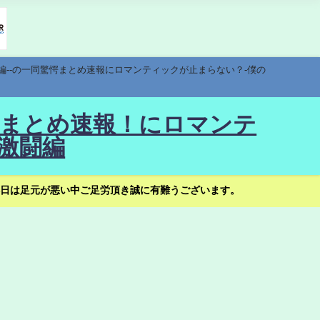
編--の一同驚愕まとめ速報にロマンティックが止まらない？-僕の
驚愕まとめ速報！にロマンテ
激闘編
日は足元が悪い中ご足労頂き誠に有難うございます。