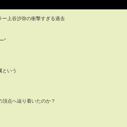
スラー上谷沙弥の衝撃すぎる過去
ー”
属という
の頂点へ辿り着いたのか？