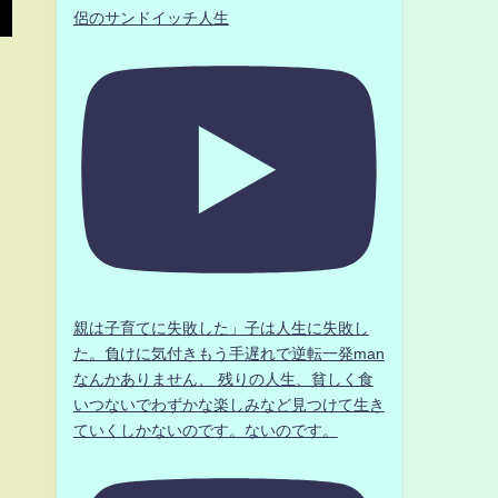
侶のサンドイッチ人生
親は子育てに失敗した」子は人生に失敗し
た。負けに気付きもう手遅れで逆転一発man
なんかありません、 残りの人生、貧しく食
いつないでわずかな楽しみなど見つけて生き
ていくしかないのです。ないのです。