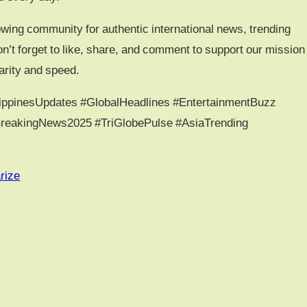
wing community for authentic international news, trending
on’t forget to like, share, and comment to support our mission
larity and speed.
ppinesUpdates #GlobalHeadlines #EntertainmentBuzz
BreakingNews2025 #TriGlobePulse #AsiaTrending
rize