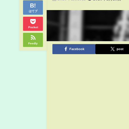
はてブ
Pocket
Feedly
Facebook
post