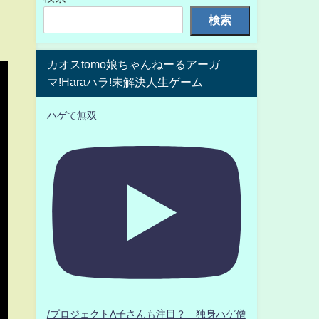
検索
カオスtomo娘ちゃんねーるアーガ
マ!Haraハラ!未解決人生ゲーム
ハゲて無双
/プロジェクトA子さんも注目？ 独身ハゲ僧