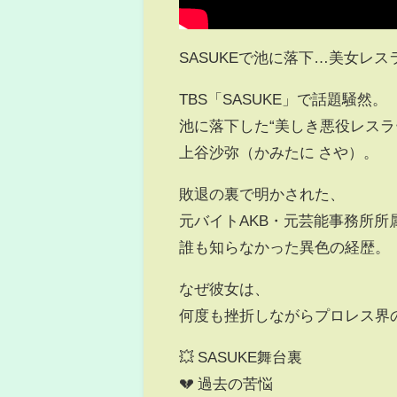
SASUKEで池に落下…美女レ
TBS「SASUKE」で話題騒然。
池に落下した“美しき悪役レスラ
上谷沙弥（かみたに さや）。
敗退の裏で明かされた、
元バイトAKB・元芸能事務所所
誰も知らなかった異色の経歴。
なぜ彼女は、
何度も挫折しながらプロレス界
💥 SASUKE舞台裏
💔 過去の苦悩