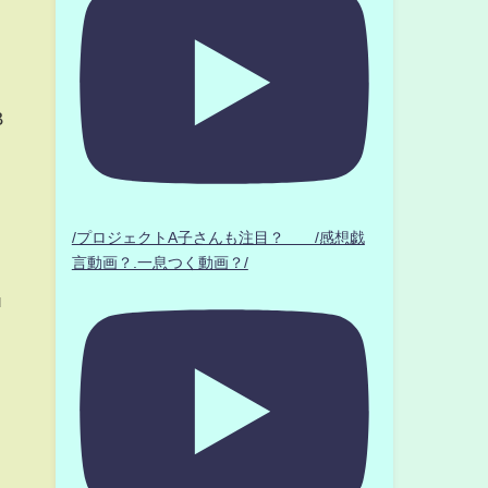
B
/プロジェクトA子さんも注目？ /感想戯
言動画？.一息つく動画？/
u
,