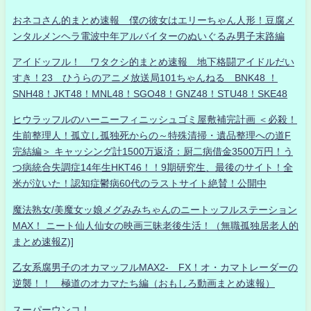
おネコさん的まとめ速報 僕の彼女はエリーちゃん人形！豆腐メ
ンタルメンヘラ電波中年アルバイターのぬいぐるみ男子末路編
アイドッフル！ ワタクシ的まとめ速報 地下格闘アイドルだい
すき！23 ひうらのアニメ放送局101ちゃんねる BNK48 ！
SNH48！JKT48！MNL48！SGO48！GNZ48！STU48！SKE48
ヒウラッフルのハーニーフィニッシュゴミ屋敷補完計画 ＜必殺！
生前整理人！孤立し孤独死からの～特殊清掃・遺品整理への道F
完結編＞ キャッシング計1500万返済：厨二病借金3500万円！う
つ病統合失調症14年生HKT46！！9期研究生、最後のサイト！全
米が泣いた！認知症鬱病60代のラストサイト絶賛！公開中
魔法熟女/美魔女ッ娘メグみみちゃんのニートッフルステーション
MAX！ ニート仙人仙女の映画三昧老後生活！（無職孤独居老人的
まとめ速報Z)]
乙女系腐男子のオカマッフルMAX2- FX！オ・カマトレーダーの
逆襲！！ 極道のオカマたち編（おもしろ動画まとめ速報）
スーパーウンコ！