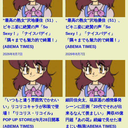
“最高の熟女”沢地優佳（51）、
“最高の熟女”沢地優佳（51）、
ビキニ姿に絶賛の声「So
ビキニ姿に絶賛の声「So
Sexy！」「ナイスバディ」
Sexy！」「ナイスバディ」
「隅々までも魅力的で綺麗！」
「隅々までも魅力的で綺麗！」
(ABEMA TIMES)
(ABEMA TIMES)
2026年8月7日
2026年8月7日
「いつもと違う雰囲気でかわい
細田佳央太、福原遥の感情爆発
い」リコリコキャラが和装で登
シーンに圧倒「20代でそれが出
場！『リコリス・リコイル』
来るなんて羨ましい」 興収45億
POP UP STOREが8月28日開幕
円超『あの花』続編で見せた凄
(ABEMA TIMES)
まじい熱演(ABEMA TIMES)