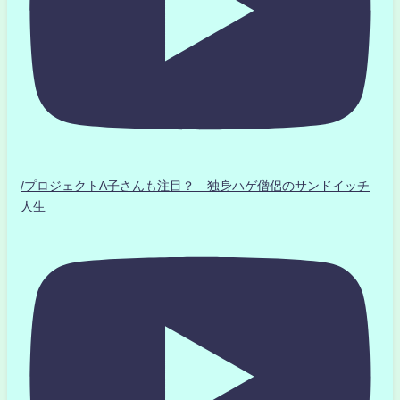
/プロジェクトA子さんも注目？ 独身ハゲ僧侶のサンドイッチ
人生