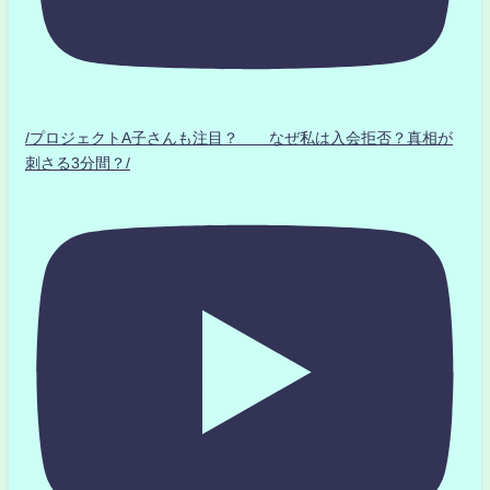
/プロジェクトA子さんも注目？ なぜ私は入会拒否？真相が
刺さる3分間？/