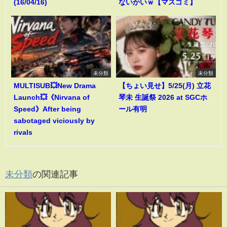
(16/04/16)
ないかいｗ【マスゴミ】
未分類
未分類
MULTISUB💥New Drama
【ちょい見せ】5/25(月) 立花
Launch💥《Nirvana of
琴未 生誕祭 2026 at SGCホ
Speed》After being
ール有明
sabotaged viciously by
rivals
未分類
の関連記事