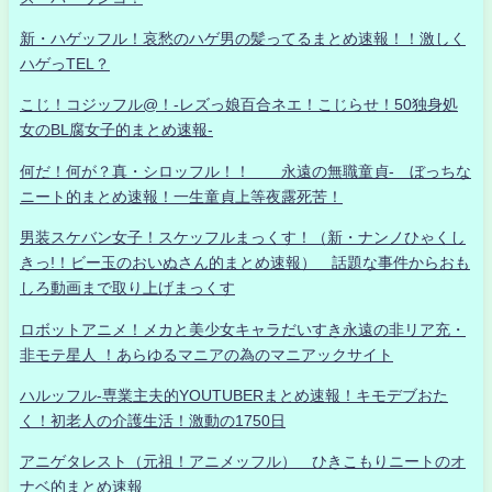
新・ハゲッフル！哀愁のハゲ男の髪ってるまとめ速報！！激しく
ハゲっTEL？
こじ！コジッフル@！-レズっ娘百合ネエ！こじらせ！50独身処
女のBL腐女子的まとめ速報-
何だ！何が？真・シロッフル！！ 永遠の無職童貞- ぼっちな
ニート的まとめ速報！一生童貞上等夜露死苦！
男装スケバン女子！スケッフルまっくす！（新・ナンノひゃくし
きっ!！ビー玉のおいぬさん的まとめ速報） 話題な事件からおも
しろ動画まで取り上げまっくす
ロボットアニメ！メカと美少女キャラだいすき永遠の非リア充・
非モテ星人 ！あらゆるマニアの為のマニアックサイト
ハルッフル-専業主夫的YOUTUBERまとめ速報！キモデブおた
く！初老人の介護生活！激動の1750日
アニゲタレスト（元祖！アニメッフル） ひきこもりニートのオ
ナベ的まとめ速報