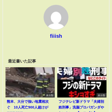
fiiish
最近書いた記事
未分類
未分類
熊本、大分で強い地震相次
フジテレビ新ドラマ「夫婦別
ぐ 10人死亡900人超けが
姓刑事」洗脳プロパガンダや