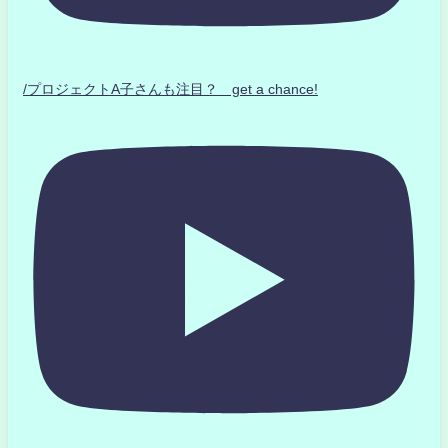
/プロジェクトA子さんも注目？ get a chance!