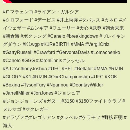
#ロマチェンコ #ライアン・ガルシア
#クロフォード #デービス #井上尚弥 #タパレス #カネロ #メ
イウェザー #ムンギア #フューリー #天心 #武尊 #朝倉未来
#朝倉海 #ボクシング #Canelo #breakingdown #ブレイキン
グダウン #K1wgp #K1ReBIRTH #MMA #VergilOrtiz
#GarryRussell #Crawford #GervontaDavis #Lomachenko
#Canelo #GGG #JaronEnnis #ラッセル
#AJ #AnthonyJoshua #UFC #PFL #Bellator #MMA #RIZIN
#GLORY #K1 #RIZIN #OneChampionship #UFC #KOK
#Boxing #TysonFury #Ngannou #DeontayWilder
#JarrellMiller #JonJones #ジョシュア
#ジョンジョーンズ #ガヌー #3150 #3150ファイトクラブ #
ヌルマゴ #マクレガー
#アラゾフ #グレゴリアン #クレベル #ケラモフ #野杁正明 #
海人