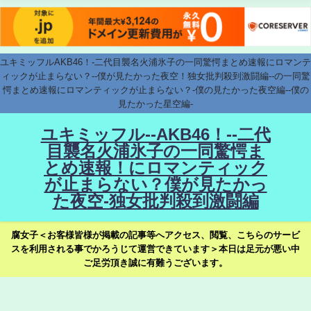
ユキミッフルAKB46！-二代目襲名火浦氷子の一同驚愕まとめ速報にロマンテ
ィックが止まらない？--僕が見たかった夜空！独女批判殺到激闘編--の一同驚
愕まとめ速報にロマンティックが止まらない？-僕の見たかった夜空編--僕の
見たかった星空編-
ユキミッフル--AKB46！--二代
目襲名火浦氷子の一同驚愕ま
とめ速報！にロマンティック
が止まらない？僕が見たかっ
た夜空-独女批判殺到激闘編
腐女子＜お客様皆様が掲載の記事等へアクセス、閲覧、こちらのサービ
スを利用される事でかろうじて運営できています＞本日は足元が悪い中
ご足労頂き誠に有難うございます。