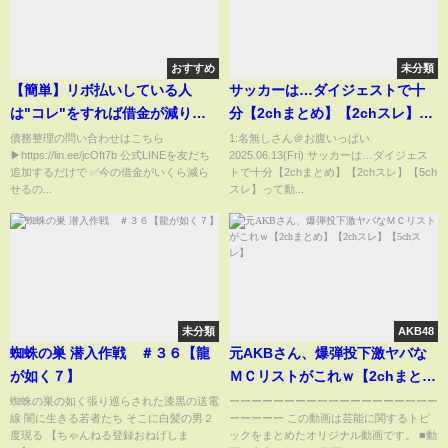
おすすめ
未分類
【簡単】リボ払いしている人
サッカーは…ダイジェストで十
は"コレ"をすれば借金が減りま
分【2chまとめ】【2chスレ】
す
【5chスレ】
債務整理の問い合わせはこちら
1:名無しさん＠お腹いっぱい
▶https://lin.ee/jcOft7b 公式LINEを友だち
2025.06.13(Fri) サッカーは…ダイジェス
追加するだけで ✅今の借金がいくら減ら
トで十分【2chまとめ】【2chスレ】【5ch
せるの...
スレ】って動...
未分類
AKB48
蜘蛛の巣 潜入作戦 ＃３６【龍
元AKBさん、爆弾投下激ヤバな
が如く７】
ＭＣリストがこれｗ【2chまと
め】【2chスレ】【5chスレ】
蜘蛛の巣の如く張り巡らされた漆黒の送電
ーーーーーーーーーーーーーーーーーーー
線 闇に生きる若者たち そこに白髪の男２
ーーーーー この動画は芸能に関するトピ
度現る 【ちゃんねる登録おねげしま
ックをまとめたオリジナル動画です。 ■動