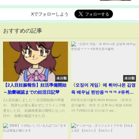
Xでフォローしよう
おすすめの記事
未分類
未分類
【2人目妊娠報告】妊活準備開始
〈오징어 게임〉에 튀어나온 김영
～胎嚢確認までの妊活日記💛
옥 배우님 찐반응ㅋㅋㅋ #유퀴즈
온더블럭
2人目妊娠しました♡ 妊活開始前の準備
#유퀴즈온더블럭 #tvN #shorts 〈유퀴즈
や、 気持ちが落ち着かずにフライング検
온더블럭〉 매주 수 오후 8시 45분 tvN에
査をした日、 妊娠検査薬が陽性になった
서! TVING으로 다시보기 we...
日や、 胎嚢が確認できた日...