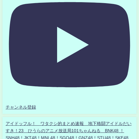
チャンネル登録
アイドッフル！ ワタクシ的まとめ速報 地下格闘アイドルだい
すき！23 ひうらのアニメ放送局101ちゃんねる BNK48 ！
SNH48！JKT48！MNL48！SGO48！GNZ48！STU48！SKE48