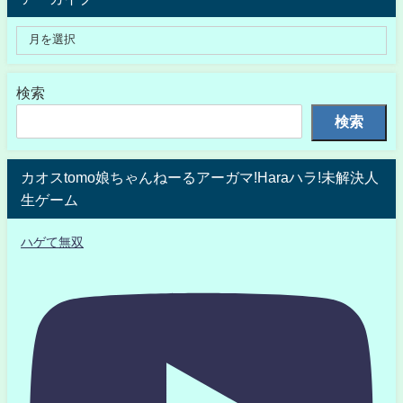
検索
検索
カオスtomo娘ちゃんねーるアーガマ!Haraハラ!未解決人
生ゲーム
ハゲて無双