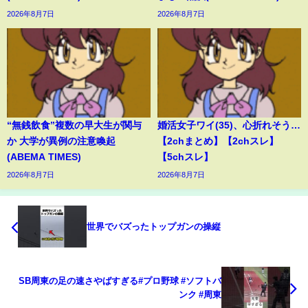
2026年8月7日
2026年8月7日
“無銭飲食”複数の早大生が関与
婚活女子ワイ(35)、心折れそう…
か 大学が異例の注意喚起
【2chまとめ】【2chスレ】
(ABEMA TIMES)
【5chスレ】
2026年8月7日
2026年8月7日
世界でバズったトップガンの操縦
SB周東の足の速さやばすぎる#プロ野球 #ソフトバ
ンク #周東