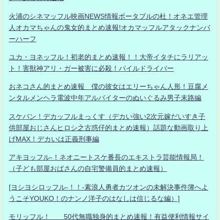
火浦のシネマッフル映画NEWS情報ポータブルの杜！オネエ管理
人オカマちゃんの鬼女的まとめ速報!オカマッフルアタックナンバ
ーハーフ
ユカ・ヨネッフル！初老的まとめ速報！！大帝イタチにラリアッ
ト！害獣神アリ・ガー被害に必殺！パイルドライバー
おネコさん的まとめ速報 僕の彼女はエリーちゃん人形！豆腐メ
ンタルメンヘラ電波中年アルバイターのぬいぐるみ男子末路編
スケバン！デカッフルまっくす（デカい強い2次元嫁だいすき子
供部屋おじさんヒロシ之古惑仔的まとめ速報）話題な動画取り上
げMAX！デカいは正義刑事編
アキヨッフル-！ネオニートスケ番長のエキストラ芸能情報局！
（子ども部屋おばさんの自宅警備員的まとめ速報）
[ヨシヨシロッフル-！！-素浪人勇者カツオンの未解決事件簿へよ
うこそYOUKO！のナンノ洋子のはなしは信じるな編）]
モリッフル！ 50代無職独身的まとめ速報！有益便利情報サイ