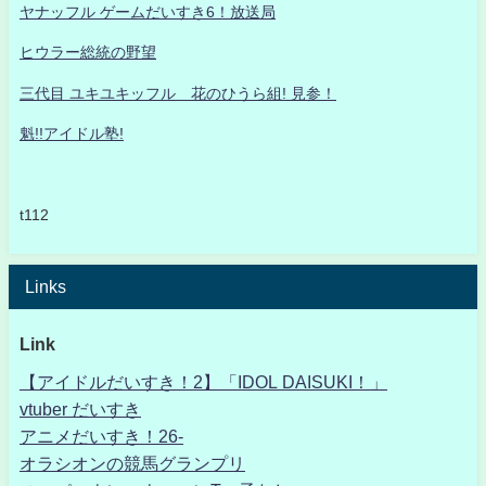
ヤナッフル ゲームだいすき6！放送局
ヒウラー総統の野望
三代目 ユキユキッフル 花のひうら組! 見参！
魁!!アイドル塾!
t112
Links
Link
【アイドルだいすき！2】「IDOL DAISUKI！」
vtuber だいすき
アニメだいすき！26-
オラシオンの競馬グランプリ