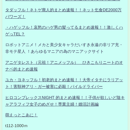
タダッフル！ネトゲ廃人的まとめ速報！！ネット乞食DE2000万
パワーズ！
・ハゲッフル！哀愁のハゲ男の髪ってるまとめ速報！！激しくハ
ゲっTEL？
ロボットアニメ！メカと美少女キャラだいすき永遠の非リア充・
非モテ星人 ！あらゆるマニアの為のマニアックサイト
アニゲタレスト（元祖！アニメッフル） ひきこもりニートのオ
ナベ的まとめ速報
ユカ・ヨネッフル！初老的まとめ速報！！大帝イタチにラリアッ
ト！害獣神アリ・ガー被害に必殺！パイルドライバー
ヒロコンプレックスNIGHT 的まとめ速報！！子供が欲しいど陰キ
ャアラフィフ女子のめざせ！専業主婦！婚活計画編
萌えっとこあに！
t112-1000ｍ