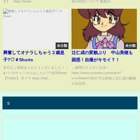
す】 https://www...
画の内容について 動画の...
未分類
未分類
興奮してオナラしちゃう２歳息
辻仁成の変貌ぶり 中山美穂も
子?♡＃Shorts
困惑！自撮がキモイ？！
本日もご視聴ありがとうございました！！
→爆問のラジオに出演！
●パパのチャンネルはこちら?? @358man
https://www.youtube.com/watch?
【Twitter】 ＠ママ https://twit...
v=vvMwlmYi3kQ 中山美穂と辻仁成の離婚
が決定的...
s