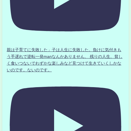
親は子育てに失敗した」子は人生に失敗した。負けに気付きも
う手遅れで逆転一発manなんかありません、 残りの人生、貧し
く食いつないでわずかな楽しみなど見つけて生きていくしかな
いのです。ないのです。