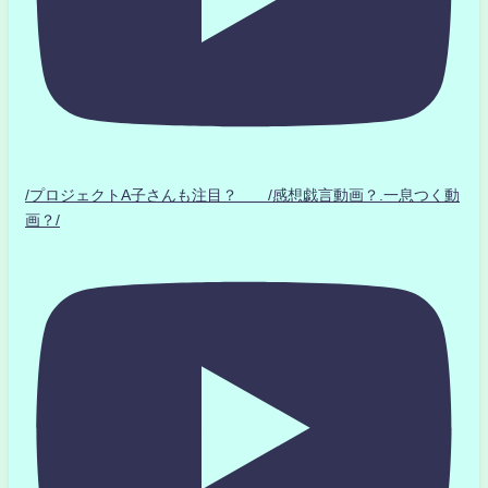
/プロジェクトA子さんも注目？ /感想戯言動画？.一息つく動
画？/