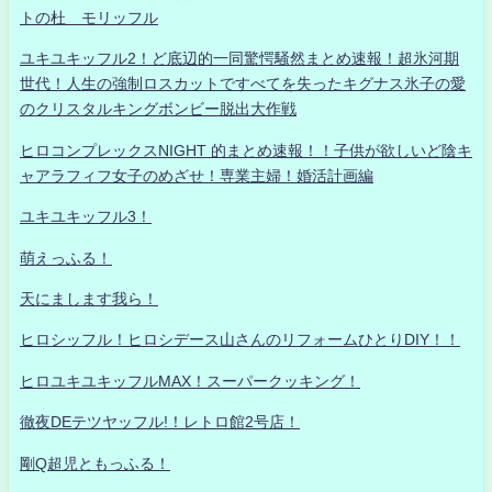
トの杜 モリッフル
ユキユキッフル2！ど底辺的一同驚愕騒然まとめ速報！超氷河期
世代！人生の強制ロスカットですべてを失ったキグナス氷子の愛
のクリスタルキングボンビー脱出大作戦
ヒロコンプレックスNIGHT 的まとめ速報！！子供が欲しいど陰キ
ャアラフィフ女子のめざせ！専業主婦！婚活計画編
ユキユキッフル3！
萌えっふる！
天にまします我ら！
ヒロシッフル！ヒロシデース山さんのリフォームひとりDIY！！
ヒロユキユキッフルMAX！スーパークッキング！
徹夜DEテツヤッフル!！レトロ館2号店！
剛Q超児ともっふる！