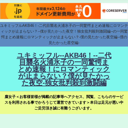
ユキミッフルAKB46！-二代目襲名火浦氷子の一同驚愕まとめ速報にロマンテ
ィックが止まらない？--僕が見たかった夜空！独女批判殺到激闘編--の一同驚
愕まとめ速報にロマンティックが止まらない？-僕の見たかった夜空編--僕の
見たかった星空編-
ユキミッフル--AKB46！--二代
目襲名火浦氷子の一同驚愕ま
とめ速報！にロマンティック
が止まらない？僕が見たかっ
た夜空-独女批判殺到激闘編
腐女子＜お客様皆様が掲載の記事等へアクセス、閲覧、こちらのサービ
スを利用される事でかろうじて運営できています＞本日は足元が悪い中
ご足労頂き誠に有難うございます。