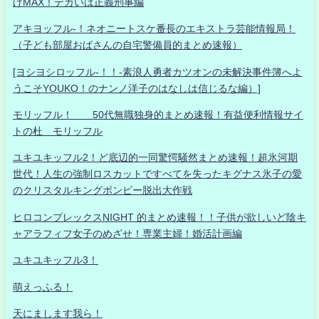
げMAX！デカいは正義刑事編
アキヨッフル-！ネオニートスケ番長のエキストラ芸能情報局！
（子ども部屋おばさんの自宅警備員的まとめ速報）
[ヨシヨシロッフル-！！-素浪人勇者カツオンの未解決事件簿へよ
うこそYOUKO！のナンノ洋子のはなしは信じるな編）]
モリッフル！ 50代無職独身的まとめ速報！有益便利情報サイ
トの杜 モリッフル
ユキユキッフル2！ど底辺的一同驚愕騒然まとめ速報！超氷河期
世代！人生の強制ロスカットですべてを失ったキグナス氷子の愛
のクリスタルキングボンビー脱出大作戦
ヒロコンプレックスNIGHT 的まとめ速報！！子供が欲しいど陰キ
ャアラフィフ女子のめざせ！専業主婦！婚活計画編
ユキユキッフル3！
萌えっふる！
天にまします我ら！