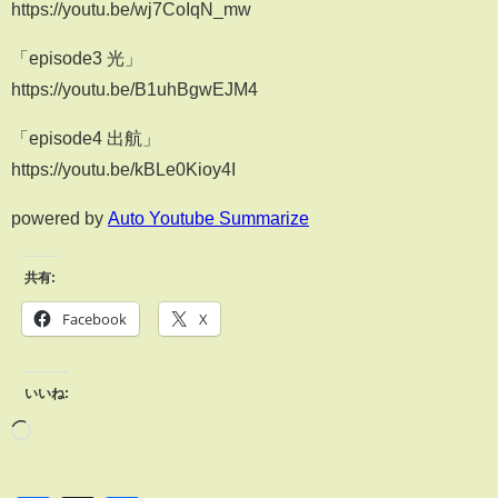
https://youtu.be/wj7CoIqN_mw
「episode3 光」
https://youtu.be/B1uhBgwEJM4
「episode4 出航」
https://youtu.be/kBLe0Kioy4I
powered by
Auto Youtube Summarize
共有:
Facebook
X
いいね: