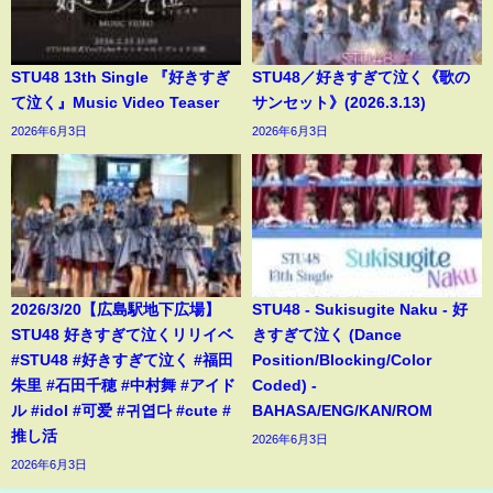
STU48 13th Single 『好きすぎ
STU48／好きすぎて泣く《歌の
て泣く』Music Video Teaser
サンセット》(2026.3.13)
2026年6月3日
2026年6月3日
2026/3/20【広島駅地下広場】
STU48 - Sukisugite Naku - 好
STU48 好きすぎて泣くリリイベ
きすぎて泣く (Dance
#STU48 #好きすぎて泣く #福田
Position/Blocking/Color
朱里 #石田千穂 #中村舞 #アイド
Coded) -
ル #idol #可爱 #귀엽다 #cute #
BAHASA/ENG/KAN/ROM
推し活
2026年6月3日
2026年6月3日