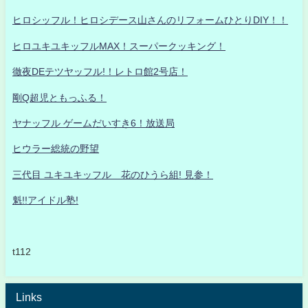
ヒロシッフル！ヒロシデース山さんのリフォームひとりDIY！！
ヒロユキユキッフルMAX！スーパークッキング！
徹夜DEテツヤッフル!！レトロ館2号店！
剛Q超児ともっふる！
ヤナッフル ゲームだいすき6！放送局
ヒウラー総統の野望
三代目 ユキユキッフル 花のひうら組! 見参！
魁!!アイドル塾!
t112
Links