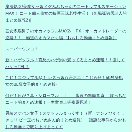
魔法熟女/美魔女ッ娘メグみみちゃんのニートッフルステーション
MAX！ ニート仙人仙女の映画三昧老後生活！（無職孤独居老人的
まとめ速報Z)]
乙女系腐男子のオカマッフルMAX2- FX！オ・カマトレーダーの
逆襲！！ 極道のオカマたち編（おもしろ動画まとめ速報）
スーパーウンコ！
新・ハゲッフル！哀愁のハゲ男の髪ってるまとめ速報！！激しく
ハゲっTEL？
こじ！コジッフル@！-レズっ娘百合ネエ！こじらせ！50独身処
女のBL腐女子的まとめ速報-
何だ！何が？真・シロッフル！！ 永遠の無職童貞- ぼっちな
ニート的まとめ速報！一生童貞上等夜露死苦！
男装スケバン女子！スケッフルまっくす！（新・ナンノひゃくし
きっ!！ビー玉のおいぬさん的まとめ速報） 話題な事件からおも
しろ動画まで取り上げまっくす