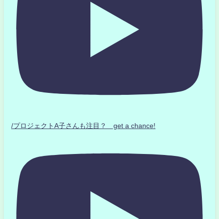
/プロジェクトA子さんも注目？ get a chance!