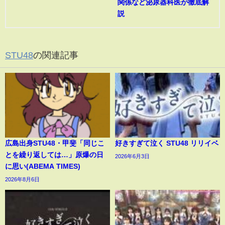
関係など泌尿器科医が徹底解
説
STU48
の関連記事
広島出身STU48・甲斐「同じこ
好きすぎて泣く STU48 リリイベ
とを繰り返しては…」原爆の日
2026年6月3日
に思い(ABEMA TIMES)
2026年8月6日