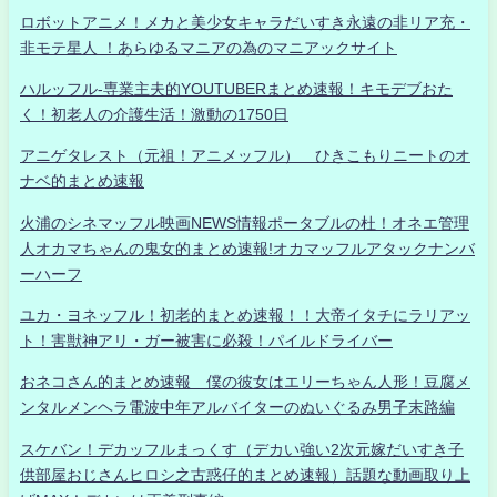
ロボットアニメ！メカと美少女キャラだいすき永遠の非リア充・
非モテ星人 ！あらゆるマニアの為のマニアックサイト
ハルッフル-専業主夫的YOUTUBERまとめ速報！キモデブおた
く！初老人の介護生活！激動の1750日
アニゲタレスト（元祖！アニメッフル） ひきこもりニートのオ
ナベ的まとめ速報
火浦のシネマッフル映画NEWS情報ポータブルの杜！オネエ管理
人オカマちゃんの鬼女的まとめ速報!オカマッフルアタックナンバ
ーハーフ
ユカ・ヨネッフル！初老的まとめ速報！！大帝イタチにラリアッ
ト！害獣神アリ・ガー被害に必殺！パイルドライバー
おネコさん的まとめ速報 僕の彼女はエリーちゃん人形！豆腐メ
ンタルメンヘラ電波中年アルバイターのぬいぐるみ男子末路編
スケバン！デカッフルまっくす（デカい強い2次元嫁だいすき子
供部屋おじさんヒロシ之古惑仔的まとめ速報）話題な動画取り上