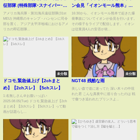
征部隊 (特殊部隊･スナイパー･オ
ン会見「イオンモール熊本」従
スプレイなど) - USMC 31st
業員4人が安否不明と発表｜熊本
アメリカ海兵隊・第31海兵遠征部隊(31st
16:30から、イオンモール熊本で起きた爆
MEU) 沖縄県のキャンプ・ハンセンに司令
発事故についてイオンが会見を行います。
MEU (Force Recon, Sniper,
震度7の地震【LIVE】 (2026年7
部を置く、アジア太平洋地域におけるアメ
その様子をライブで配信します。 イオン
Osprey etc.)
月29日) ANN/テレ朝
リカの即応部隊...
は従業員4人の安否が依...
未分類
未分類
ドコモ,緊急値上げ【2chまと
NGT48 残酷な雨
め】【2chスレ】【5chスレ】
美しい森で道に迷ってた 深い木々の中現
れた君 こんな真夜中に巡り合ったのは 戦
1:名無しさん＠お腹いっぱい
で傷つき追われたプリンスよ...
2025.08.05(Tue) ドコモ,緊急値上げ【2ch
まとめ】【2chスレ】【5chスレ】って動
画が話題らし...