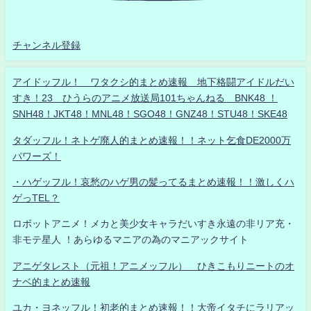
チャンネル登録
アイドッフル！ ワタクシ的まとめ速報 地下格闘アイドルだい
すき！23 ひうらのアニメ放送局101ちゃんねる BNK48 ！
SNH48！JKT48！MNL48！SGO48！GNZ48！STU48！SKE48
タダッフル！ネトゲ廃人的まとめ速報！！ネット乞食DE2000万
パワーズ！
・ハゲッフル！哀愁のハゲ男の髪ってるまとめ速報！！激しくハ
ゲっTEL？
ロボットアニメ！メカと美少女キャラだいすき永遠の非リア充・
非モテ星人 ！あらゆるマニアの為のマニアックサイト
アニゲタレスト（元祖！アニメッフル） ひきこもりニートのオ
ナベ的まとめ速報
ユカ・ヨネッフル！初老的まとめ速報！！大帝イタチにラリアッ