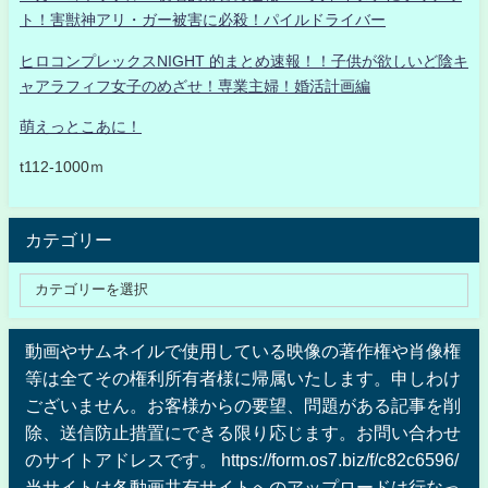
ト！害獣神アリ・ガー被害に必殺！パイルドライバー
ヒロコンプレックスNIGHT 的まとめ速報！！子供が欲しいど陰キ
ャアラフィフ女子のめざせ！専業主婦！婚活計画編
萌えっとこあに！
t112-1000ｍ
カテゴリー
動画やサムネイルで使用している映像の著作権や肖像権
等は全てその権利所有者様に帰属いたします。申しわけ
ございません。お客様からの要望、問題がある記事を削
除、送信防止措置にできる限り応じます。お問い合わせ
のサイトアドレスです。 https://form.os7.biz/f/c82c6596/
当サイトは各動画共有サイトへのアップロードは行なっ