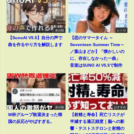
未分類
レトロ
【SunoAI V5.5】自分の声で
【恋のサマータイム ～
曲を作るやり方を解説します
Seventeen Summer Time～
／葉山まどか】「懐かしいの
に、存在しなかった一曲」
音楽はSUNO AI V5.5で制作
未分類
おすすめ
W杯グループ敗退決まった韓
【射精と寿命】死亡リスクが
国の反応がやばすぎる。
半減する適正頻度｜脳への影
響・テストステロンと射精の