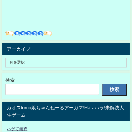
アーカイブ
検索
検索
カオスtomo娘ちゃんねーるアーガマ!Haraハラ!未解決人
生ゲーム
ハゲて無双