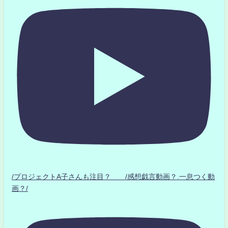
/プロジェクトA子さんも注目？ /感想戯言動画？.一息つく動
画？/