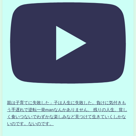
親は子育てに失敗した」子は人生に失敗した。負けに気付きも
う手遅れで逆転一発manなんかありません、 残りの人生、貧し
く食いつないでわずかな楽しみなど見つけて生きていくしかな
いのです。ないのです。