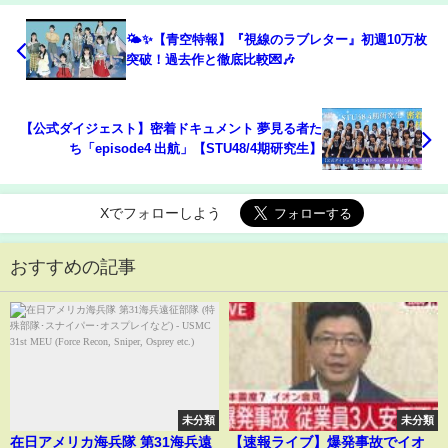
🌤️✨【青空特報】『視線のラブレター』初週10万枚
突破！過去作と徹底比較💌🎶
【公式ダイジェスト】密着ドキュメント 夢見る者た
ち「episode4 出航」【STU48/4期研究生】
Xでフォローしよう
おすすめの記事
未分類
未分類
在日アメリカ海兵隊 第31海兵遠
【速報ライブ】爆発事故でイオ