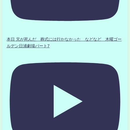
本日 兄が死んだ 葬式には行かなかった などなど 木曜ゴー
ルデン日浦劇場パート7