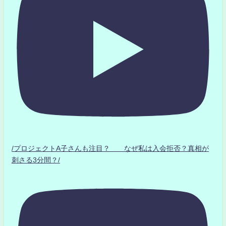
/プロジェクトA子さんも注目？ なぜ私は入会拒否？真相が
刺さる3分間？/