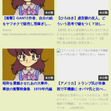
未分類
未分類
【衝撃】GANTZ作者、自分の絵
【ひろゆき】虚言癖の友人。ど
をヤフオクで販売し荒稼ぎして
ういう思考で嘘をつく？治し方
しまう
【嘘を嘘と…】
Source:
【質問】友人に虚言癖の人がいるのですが
https://newmatosoku.com/feed/main/rss2.xml...
ひろゆきさんは虚言癖の人がどうゆう思考
で嘘をついていると思いますか？ 【質
問】僕は無意識に見栄を張っ...
未分類
未分類
昭和を震撼させたあの大事件、
【アメリカ】トランプ氏が肖像
事故の衝撃映像集 1970年代編
画で不機嫌に オバマ氏と比べ
『世界のミダシ』 #shorts
...
今週起きた世界のニュースを伝える「世界
のミダシ」。アメリカの「トランプ氏が肖
像画で不機嫌に オバマ氏と比べ」につい
てです。 （2025年3月...