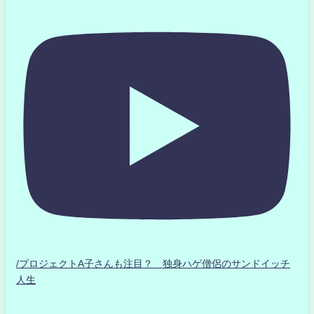
/プロジェクトA子さんも注目？ 独身ハゲ僧侶のサンドイッチ
人生