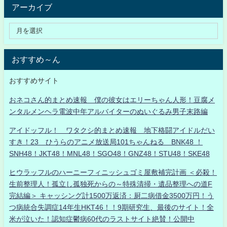
アーカイブ
おすすめ～ん
おすすめサイト
おネコさん的まとめ速報 僕の彼女はエリーちゃん人形！豆腐メ
ンタルメンヘラ電波中年アルバイターのぬいぐるみ男子末路編
アイドッフル！ ワタクシ的まとめ速報 地下格闘アイドルだい
すき！23 ひうらのアニメ放送局101ちゃんねる BNK48 ！
SNH48！JKT48！MNL48！SGO48！GNZ48！STU48！SKE48
ヒウラッフルのハーニーフィニッシュゴミ屋敷補完計画 ＜必殺！
生前整理人！孤立し孤独死からの～特殊清掃・遺品整理への道F
完結編＞ キャッシング計1500万返済：厨二病借金3500万円！う
つ病統合失調症14年生HKT46！！9期研究生、最後のサイト！全
米が泣いた！認知症鬱病60代のラストサイト絶賛！公開中