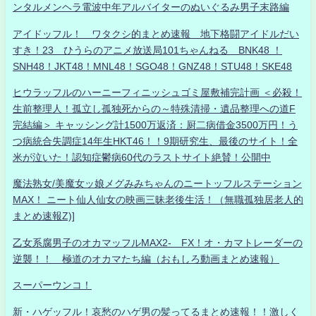
ンタルメンヘラ電波中年アルバイターのぬいぐるみ男子末路編
アイドッフル！ ワタクシ的まとめ速報 地下格闘アイドルだい
すき！23 ひうらのアニメ放送局101ちゃんねる BNK48 ！
SNH48！JKT48！MNL48！SGO48！GNZ48！STU48！SKE48
ヒウラッフルのハーニーフィニッシュゴミ屋敷補完計画 ＜必殺！
生前整理人！孤立し孤独死からの～特殊清掃・遺品整理への道F
完結編＞ キャッシング計1500万返済：厨二病借金3500万円！う
つ病統合失調症14年生HKT46！！9期研究生、最後のサイト！全
米が泣いた！認知症鬱病60代のラストサイト絶賛！公開中
魔法熟女/美魔女ッ娘メグみみちゃんのニートッフルステーション
MAX！ ニート仙人仙女の映画三昧老後生活！（無職孤独居老人的
まとめ速報Z)]
乙女系腐男子のオカマッフルMAX2- FX！オ・カマトレーダーの
逆襲！！ 極道のオカマたち編（おもしろ動画まとめ速報）
スーパーウンコ！
新・ハゲッフル！哀愁のハゲ男の髪ってるまとめ速報！！激しく