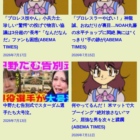
「プロレス技やん」小兵力士、
「プロレスラーやばい！」神龍
珍しい“驚愕”の投げで物言い協
誠、おねだりが裏目…NOAH丸藤
議は3分超の“長考”「なんだなん
の水平チョップに悶絶 胸には“く
だ」ファンも困惑(ABEMA
っきり”手の跡が(ABEMA
TIMES)
TIMES)
2026年7月17日
2026年7月15日
中野たむ告別式でスターダム選
何やってるんだ！ 米マットで大
手たち大号泣。
ブーイング “絶対放さない”マ
ン、屈強な男を次々と蹂躙
2026年7月13日
(ABEMA TIMES)
2026年7月11日