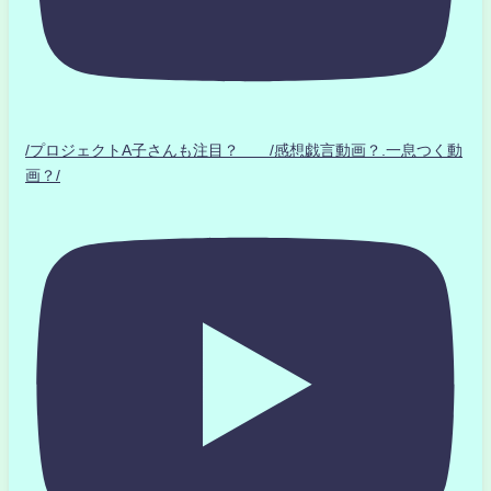
/プロジェクトA子さんも注目？ /感想戯言動画？.一息つく動
画？/