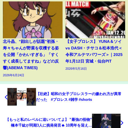
北斗晶、“顔出しが話題”初孫・
【女子プロレス】 YUNA＆ソイ
寿々ちゃんが野菜を収穫する姿
vs DASH・チサコ＆松本浩代＜
を公開「かわいすぎる」「すく
令和アルテマパワーズ＞｜2025
すく成長してますね」などの反
年1月12日 宮城・仙台PIT
響(ABEMA TIMES)
2026年5月16日
2026年6月24日
【壮絶】昭和の女子プロレスラーの嫌われ方が異常
だった #プロレス #雑学 #shorts
【もっと私のレベルに追いついてよ】 ”最強の怪物”
橋本千紘が同期3人に挑発発言🔥 10周年を迎えた