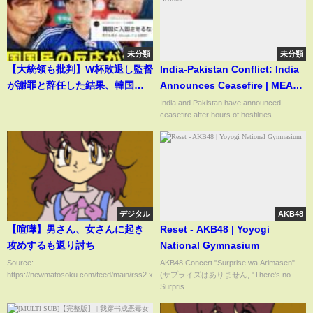
未分類
未分類
【大統領も批判】W杯敗退し監督
India-Pakistan Conflict: India
が謝罪と辞任した結果、韓国国
Announces Ceasefire | MEA
民と韓国メディアの反応がヤバ
Briefing | 'No Further Military
...
India and Pakistan have announced
ceasefire after hours of hostilities...
すぎる。
Actions…'
デジタル
AKB48
【喧嘩】男さん、女さんに起き
Reset - AKB48 | Yoyogi
攻めするも返り討ち
National Gymnasium
Source:
AKB48 Concert "Surprise wa Arimasen"
https://newmatosoku.com/feed/main/rss2.xml...
(サプライズはありません, "There's no
Surpris...