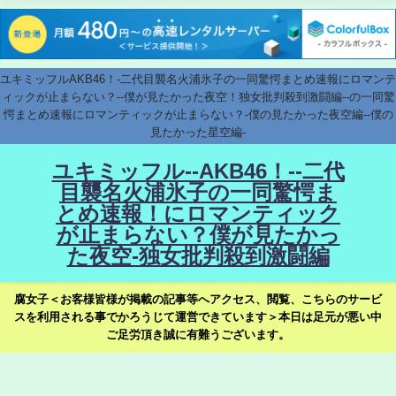
ユキミッフルAKB46！-二代目襲名火浦氷子の一同驚愕まとめ速報にロマンテ
ィックが止まらない？--僕が見たかった夜空！独女批判殺到激闘編--の一同驚
愕まとめ速報にロマンティックが止まらない？-僕の見たかった夜空編--僕の
見たかった星空編-
ユキミッフル--AKB46！--二代
目襲名火浦氷子の一同驚愕ま
とめ速報！にロマンティック
が止まらない？僕が見たかっ
た夜空-独女批判殺到激闘編
腐女子＜お客様皆様が掲載の記事等へアクセス、閲覧、こちらのサービ
スを利用される事でかろうじて運営できています＞本日は足元が悪い中
ご足労頂き誠に有難うございます。