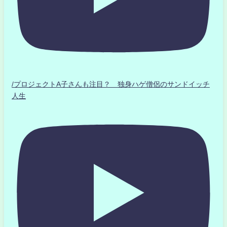
/プロジェクトA子さんも注目？ 独身ハゲ僧侶のサンドイッチ
人生