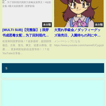
未分類
未分類
[MULTI SUB]【完整版】 | 我穿
大荒れ学級会／ダッフィーグッ
书成恶毒女配，为了回到现代我
ズ発売日、入園待ちの列に中国
努力攻略反派男主！#短剧全集 #
人転売ヤー80人が横入り（2024-
欢迎来到甜梦剧场！? 超多题材，超甜剧情
メンバーシップになる
霸总、古装、复仇、爽文、追妻火葬场、逆
https://www.youtube.com/channel/UCygzpkc
最火短剧推荐 | 甜梦剧场
08 東京ディズニーシー）
袭…… 更多精彩短剧在这里等你！！? 在
YouTube分享各...
s