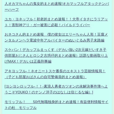
人オカマちゃんの鬼女的まとめ速報!オカマッフルアタックナンバ
ーハーフ
ユカ・ヨネッフル！初老的まとめ速報！！大帝イタチにラリアッ
ト！害獣神アリ・ガー被害に必殺！パイルドライバー
おネコさん的まとめ速報 僕の彼女はエリーちゃん人形！豆腐メ
ンタルメンヘラ電波中年アルバイターのぬいぐるみ男子末路編
スケバン！デカッフルまっくす（デカい強い2次元嫁だいすき子
供部屋おじさんヒロシ之古惑仔的まとめ速報）話題な動画取り上
げMAX！デカいは正義刑事編
アキヨッフル-！ネオニートスケ番長のエキストラ芸能情報局！
（子ども部屋おばさんの自宅警備員的まとめ速報）
[ヨシヨシロッフル-！！-素浪人勇者カツオンの未解決事件簿へよ
うこそYOUKO！のナンノ洋子のはなしは信じるな編）]
モリッフル！ 50代無職独身的まとめ速報！有益便利情報サイ
トの杜 モリッフル