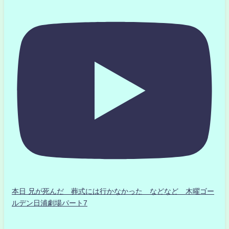
本日 兄が死んだ 葬式には行かなかった などなど 木曜ゴー
ルデン日浦劇場パート7