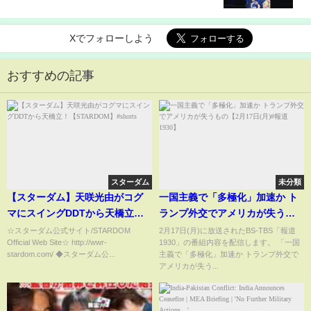
2015年組、その闘志はまだまだ衰えない‼️ #スターダ
ム #stardom
Xでフォローしよう
おすすめの記事
スターダム
未分類
【スターダム】天咲光由がコグ
一国主義で「多極化」加速か ト
マにスイングDDTから天橋立！
ランプ外交でアメリカが失うも
【STARDOM】#shorts
の【2月17日(月)#報道1930】
☆スターダム公式サイト/STARDOM
2月17日(月)に放送されたBS-TBS「報道
Official Web Site☆ http://wwr-
1930」の番組内容を配信します。 「一国
stardom.com/ ◆スターダム公...
主義で「多極化」加速か トランプ外交で
アメリカが失う...