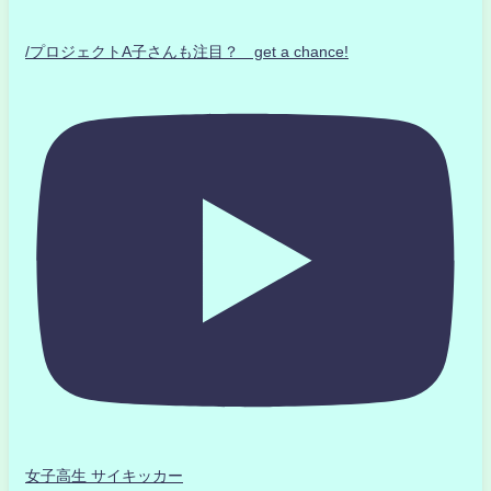
/プロジェクトA子さんも注目？ get a chance!
女子高生 サイキッカー