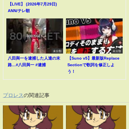
【LIVE】 (2026年7月29日)
ANN/テレ朝
未分類
未分類
八田與一を逮捕した人達の末
【Suno v5】最新版Replace
路…#八田與一 #逮捕
Sectionで歌詞を修正しよ
う！
プロレス
の関連記事