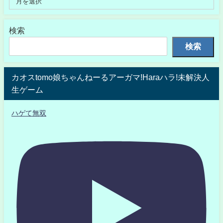
検索
検索
カオスtomo娘ちゃんねーるアーガマ!Haraハラ!未解決人
生ゲーム
ハゲて無双