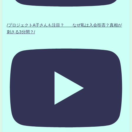
/プロジェクトA子さんも注目？ なぜ私は入会拒否？真相が
刺さる3分間？/