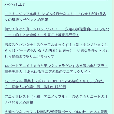
ハゲっTEL？
こじ！コジッフル@！-レズっ娘百合ネエ！こじらせ！50独身処
女のBL腐女子的まとめ速報-
何だ！何が？真・シロッフル！！ 永遠の無職童貞- ぼっちな
ニート的まとめ速報！一生童貞上等夜露死苦！
男装スケバン女子！スケッフルまっくす！（新・ナンノひゃくし
きっ!！ビー玉のおいぬさん的まとめ速報） 話題な事件からおも
しろ動画まで取り上げまっくす
ロボットアニメ！メカと美少女キャラだいすき永遠の非リア充・
非モテ星人 ！あらゆるマニアの為のマニアックサイト
ハルッフル-専業主夫的YOUTUBERまとめ速報！キモデブおた
く！初老人の介護生活！激動の1750日
アニゲタレスト（元祖！アニメッフル） ひきこもりニートのオ
ナベ的まとめ速報
火浦のシネマッフル映画NEWS情報ポータブルの杜！オネエ管理