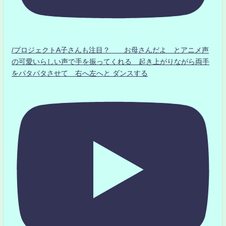
/プロジェクトA子さんも注目？ お母さんだよ とアニメ声
の可愛いらしい声で手を振ってくれる 起き上がりながら両手
をパタパタさせて 右へ左へと ダンスする