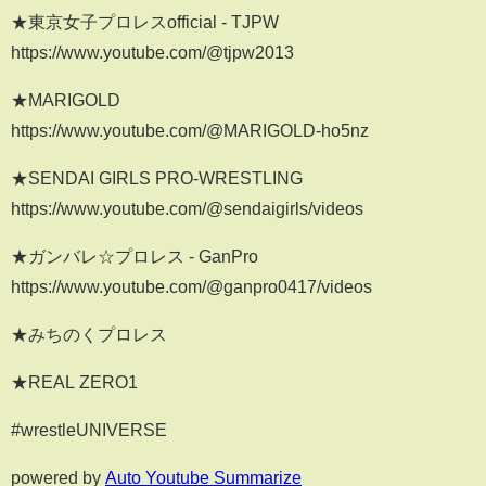
★東京女子プロレスofficial - TJPW
https://www.youtube.com/@tjpw2013
★MARIGOLD
https://www.youtube.com/@MARIGOLD-ho5nz
★SENDAI GIRLS PRO-WRESTLING
https://www.youtube.com/@sendaigirls/videos
★ガンバレ☆プロレス - GanPro
https://www.youtube.com/@ganpro0417/videos
★みちのくプロレス
★REAL ZERO1
#wrestleUNIVERSE
powered by
Auto Youtube Summarize