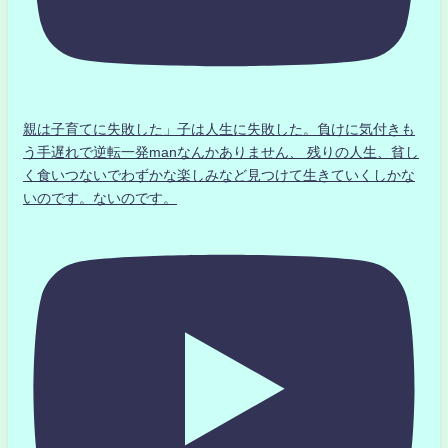
親は子育てに失敗した」子は人生に失敗した。負けに気付きも
う手遅れで逆転一発manなんかありません、 残りの人生、貧し
く食いつないでわずかな楽しみなど見つけて生きていくしかな
いのです。ないのです。