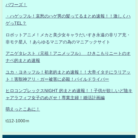
パワーズ！
・ハゲッフル！哀愁のハゲ男の髪ってるまとめ速報！！激しくハ
ゲっTEL？
ロボットアニメ！メカと美少女キャラだいすき永遠の非リア充・
非モテ星人 ！あらゆるマニアの為のマニアックサイト
アニゲタレスト（元祖！アニメッフル） ひきこもりニートのオ
ナベ的まとめ速報
ユカ・ヨネッフル！初老的まとめ速報！！大帝イタチにラリアッ
ト！害獣神アリ・ガー被害に必殺！パイルドライバー
ヒロコンプレックスNIGHT 的まとめ速報！！子供が欲しいど陰キ
ャアラフィフ女子のめざせ！専業主婦！婚活計画編
萌えっとこあに！
t112-1000ｍ