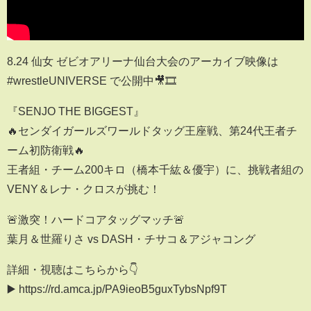
8.24 仙女 ゼビオアリーナ仙台大会のアーカイブ映像は
#wrestleUNIVERSE で公開中🎥🎞️
『SENJO THE BIGGEST』
🔥センダイガールズワールドタッグ王座戦、第24代王者チ
ーム初防衛戦🔥
王者組・チーム200キロ（橋本千紘＆優宇）に、挑戦者組の
VENY＆レナ・クロスが挑む！
🚨激突！ハードコアタッグマッチ🚨
葉月＆世羅りさ vs DASH・チサコ＆アジャコング
詳細・視聴はこちらから👇
▶️ https://rd.amca.jp/PA9ieoB5guxTybsNpf9T