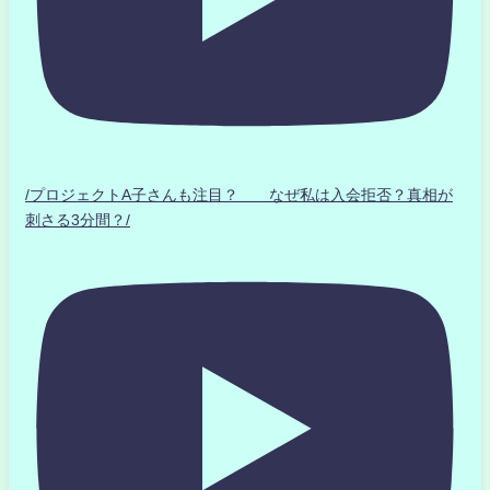
/プロジェクトA子さんも注目？ なぜ私は入会拒否？真相が
刺さる3分間？/