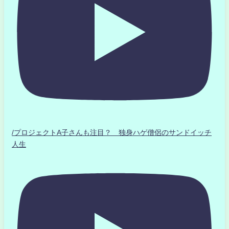
/プロジェクトA子さんも注目？ 独身ハゲ僧侶のサンドイッチ
人生