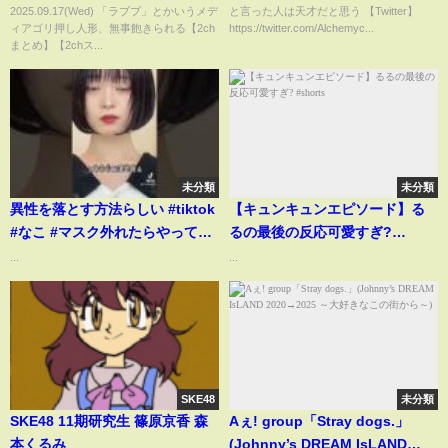
2025.09.17(Wed) 「ラブブ」とかいうメデ
と言った人は天才だと思う 【Twitter】
【5chスレ】
#Shorts
ィアゴリ押し人形、無事飽きられる【2ch
https://twitter.com/Alchemyc...
まとめ】【2chス...
未分類
未分類
異性を落とす方法らしい #tiktok
【キュンキュンエピソード】る
#なこ #マスク外れたらやってみ
るの最後の反応可愛すぎ?
て 笑
#shorts
...
...
SKE48
未分類
SKE48 11期研究生 篠原京香 森
Aぇ! group「Stray dogs.」
本くるみ
(Johnny’s DREAM IsLAND