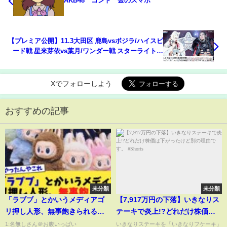
AKB48 コント 金のスマホ
【プレミア公開】11.3大田区 鹿島vsボジラ/ハイスピ
ード戦 星来芽依vs葉月/ワンダー戦 スターライト・
キッドvs小波『We are STARDOM!!』
#310【STARDOM】
Xでフォローしよう
おすすめの記事
未分類
未分類
「ラブブ」とかいうメディアゴ
【7,917万円の下落】いきなりス
リ押し人形、無事飽きられる
テーキで炎上!?どれだけ株価は
【2chまとめ】【2chスレ】
下がったけど別の理由です。
1:名無しさん＠お腹いっぱい
いきなりステーキを「いきなりフケーキ」