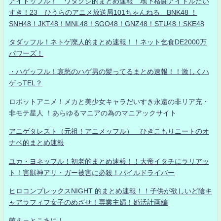
アイドッフル！ ワタクシ的まとめ速報 地下格闘アイドルだい
すき！23 ひうらのアニメ放送局101ちゃんねる BNK48 ！
SNH48！JKT48！MNL48！SGO48！GNZ48！STU48！SKE48
タダッフル！ネトゲ廃人的まとめ速報！！ネット乞食DE2000万
パワーズ！
・ハゲッフル！哀愁のハゲ男の髪ってるまとめ速報！！激しくハ
ゲっTEL？
ロボットアニメ！メカと美少女キャラだいすき永遠の非リア充・
非モテ星人 ！あらゆるマニアの為のマニアックサイト
アニゲタレスト（元祖！アニメッフル） ひきこもりニートのオ
ナベ的まとめ速報
ユカ・ヨネッフル！初老的まとめ速報！！大帝イタチにラリアッ
ト！害獣神アリ・ガー被害に必殺！パイルドライバー
ヒロコンプレックスNIGHT 的まとめ速報！！子供が欲しいど陰キ
ャアラフィフ女子のめざせ！専業主婦！婚活計画編
萌えっとこあに！