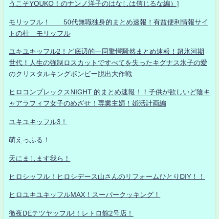
うこそYOUKO！のナンノ洋子のはなしは信じるな編）]
モリッフル！ 50代無職独身的まとめ速報！有益便利情報サイ
トの杜 モリッフル
ユキユキッフル2！ど底辺的一同驚愕騒然まとめ速報！超氷河期
世代！人生の強制ロスカットですべてを失ったキグナス氷子の愛
のクリスタルキングボンビー脱出大作戦
ヒロコンプレックスNIGHT 的まとめ速報！！子供が欲しいど陰キ
ャアラフィフ女子のめざせ！専業主婦！婚活計画編
ユキユキッフル3！
萌えっふる！
天にまします我ら！
ヒロシッフル！ヒロシデース山さんのリフォームひとりDIY！！
ヒロユキユキッフルMAX！スーパークッキング！
徹夜DEテツヤッフル!！レトロ館2号店！