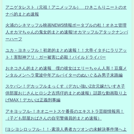
アニゲタレスト（元祖！アニメッフル） ひきこもりニートのオ
ナベ的まとめ速報
火浦のシネマッフル映画NEWS情報ポータブルの杜！オネエ管理
人オカマちゃんの鬼女的まとめ速報!オカマッフルアタックナンバ
ーハーフ
ユカ・ヨネッフル！初老的まとめ速報！！大帝イタチにラリアッ
ト！害獣神アリ・ガー被害に必殺！パイルドライバー
おネコさん的まとめ速報 僕の彼女はエリーちゃん人形！豆腐メ
ンタルメンヘラ電波中年アルバイターのぬいぐるみ男子末路編
スケバン！デカッフルまっくす（デカい強い2次元嫁だいすき子
供部屋おじさんヒロシ之古惑仔的まとめ速報）話題な動画取り上
げMAX！デカいは正義刑事編
アキヨッフル-！ネオニートスケ番長のエキストラ芸能情報局！
（子ども部屋おばさんの自宅警備員的まとめ速報）
[ヨシヨシロッフル-！！-素浪人勇者カツオンの未解決事件簿へよ