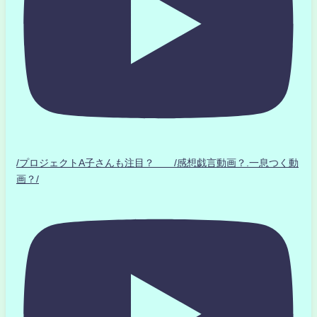
/プロジェクトA子さんも注目？ /感想戯言動画？.一息つく動
画？/