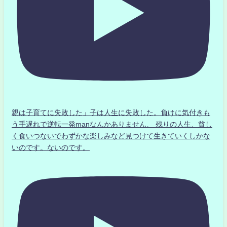
親は子育てに失敗した」子は人生に失敗した。負けに気付きも
う手遅れで逆転一発manなんかありません、 残りの人生、貧し
く食いつないでわずかな楽しみなど見つけて生きていくしかな
いのです。ないのです。