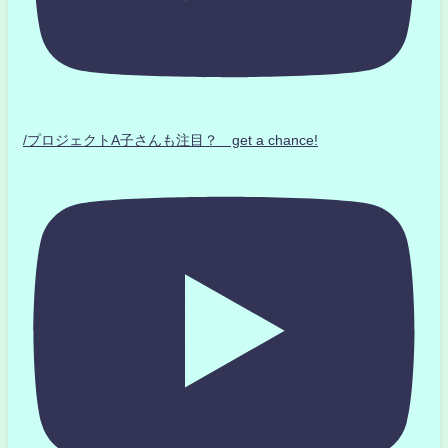
/プロジェクトA子さんも注目？ get a chance!