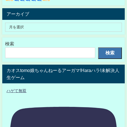
アーカイブ
検索
検索
カオスtomo娘ちゃんねーるアーガマ!Haraハラ!未解決人
生ゲーム
ハゲて無双