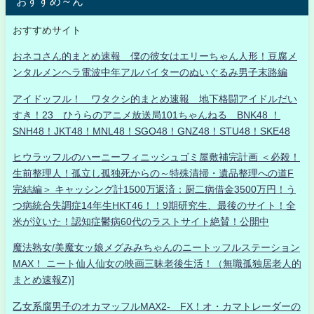
おすすめ～ん
おすすめサイト
おネコさん的まとめ速報 僕の彼女はエリーちゃん人形！豆腐メ
ンタルメンヘラ電波中年アルバイターのぬいぐるみ男子末路編
アイドッフル！ ワタクシ的まとめ速報 地下格闘アイドルだい
すき！23 ひうらのアニメ放送局101ちゃんねる BNK48 ！
SNH48！JKT48！MNL48！SGO48！GNZ48！STU48！SKE48
ヒウラッフルのハーニーフィニッシュゴミ屋敷補完計画 ＜必殺！
生前整理人！孤立し孤独死からの～特殊清掃・遺品整理への道F
完結編＞ キャッシング計1500万返済：厨二病借金3500万円！う
つ病統合失調症14年生HKT46！！9期研究生、最後のサイト！全
米が泣いた！認知症鬱病60代のラストサイト絶賛！公開中
魔法熟女/美魔女ッ娘メグみみちゃんのニートッフルステーション
MAX！ ニート仙人仙女の映画三昧老後生活！（無職孤独居老人的
まとめ速報Z)]
乙女系腐男子のオカマッフルMAX2- FX！オ・カマトレーダーの