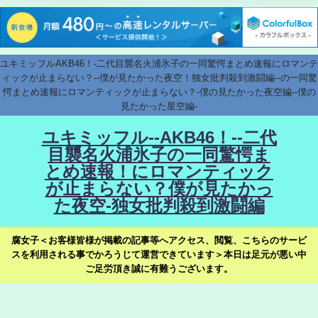
ユキミッフルAKB46！-二代目襲名火浦氷子の一同驚愕まとめ速報にロマンテ
ィックが止まらない？--僕が見たかった夜空！独女批判殺到激闘編--の一同驚
愕まとめ速報にロマンティックが止まらない？-僕の見たかった夜空編--僕の
見たかった星空編-
ユキミッフル--AKB46！--二代
目襲名火浦氷子の一同驚愕ま
とめ速報！にロマンティック
が止まらない？僕が見たかっ
た夜空-独女批判殺到激闘編
腐女子＜お客様皆様が掲載の記事等へアクセス、閲覧、こちらのサービ
スを利用される事でかろうじて運営できています＞本日は足元が悪い中
ご足労頂き誠に有難うございます。