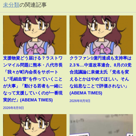
未分類
の関連記事
支援物資どう届ける？ラストワ
クラファン1億円達成も支持率は
ンマイル問題に熊本・八代市長
2.3％…中道改革連合、8月の3党
「我々が町内会長をサポート
合流議論に泉健太氏「党名を変
し”毛細血管”を作っていくこと
えるとかはやめてほしい。そん
が大事」「動ける若者も一緒に
な姑息なことで評価されない」
なって支援していくのが一番現
(ABEMA TIMES)
実的だ」(ABEMA TIMES)
2026年8月9日
2026年8月9日