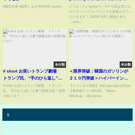
2020→2025 ～大好きなこの街か
#篠原京香 #森本くるみ #SKE48 source...
どうも！Aぇ! groupで～す!! 今回は僕たち
のステージパフォーマンスを披露させてい
ら～)
ただきます！ 2020年 8月に開催された
「John...
未分類
未分類
# short お笑いトランプ劇場
＜限界突破：韓国のガソリンが
トランプ氏、“手のひら返し”人
２１０円突破＞ハイパーインフ
事で親族を続々起用の狙いは？​
レに死に行く韓国人！
# short お笑いトランプ劇場 トランプ
【チャンネル登録】 http://goo.gl/zaQNym
氏、“手のひら返し”人事で親族を続々起用
【著作権フリーBGM】「Music-
の狙いは？​...
MNote.jp」 http://www....
s