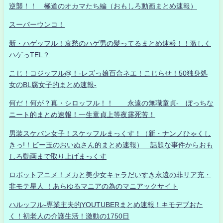
逆襲！！ 極道のオカマたち編（おもしろ動画まとめ速報）
スーパーウンコ！
新・ハゲッフル！哀愁のハゲ男の髪ってるまとめ速報！！激しく
ハゲっTEL？
こじ！コジッフル@！-レズっ娘百合ネエ！こじらせ！50独身処
女のBL腐女子的まとめ速報-
何だ！何が？真・シロッフル！！ 永遠の無職童貞- ぼっちな
ニート的まとめ速報！一生童貞上等夜露死苦！
男装スケバン女子！スケッフルまっくす！（新・ナンノひゃくし
きっ!！ビー玉のおいぬさん的まとめ速報） 話題な事件からおも
しろ動画まで取り上げまっくす
ロボットアニメ！メカと美少女キャラだいすき永遠の非リア充・
非モテ星人 ！あらゆるマニアの為のマニアックサイト
ハルッフル-専業主夫的YOUTUBERまとめ速報！キモデブおた
く！初老人の介護生活！激動の1750日