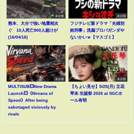
未分類
未分類
熊本、大分で強い地震相次
フジテレビ新ドラマ「夫婦別
ぐ 10人死亡900人超けが
姓刑事」洗脳プロパガンダや
(16/04/16)
ないかいｗ【マスゴミ】
未分類
未分類
MULTISUB💥New Drama
【ちょい見せ】5/25(月) 立花
Launch💥《Nirvana of
琴未 生誕祭 2026 at SGCホ
Speed》After being
ール有明
sabotaged viciously by
rivals