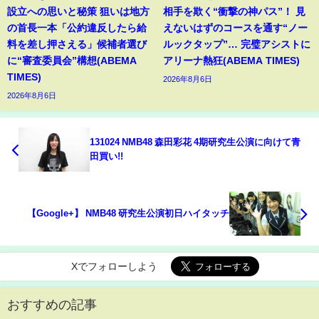
設立への思いと秘策 狙いは地方
相手を欺く“衝撃の神パス”！ 見
の首長一本「公約違反したら給
えないはずのコースを通す“ノー
料を差し押さえる」候補者選び
ルックタップ”… 完璧アシストに
に“審査委員会”構想(ABEMA
アリーナ熱狂(ABEMA TIMES)
TIMES)
2026年8月6日
2026年8月6日
131024 NMB48 森田彩花 4期研究生公演に向けて青
田買い!!
【Google+】 NMB48 研究生公演初日ハイタッチ
Xでフォローしよう
おすすめの記事