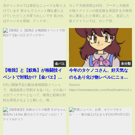
クトリン」改定版を承認 ウク
当チャンネルでは身近なニュースを取り上
ロシア大統領府は19日、プーチン大統領
げています 皆さんでコメント欄を盛り上
が核ドクトリンの改定版を承認する大統領
ライナ侵攻1000日｜
げていただくと大変うれしいです 良けれ
令に署名したと発表しました。 改定した
TBS NEWS DIG
ばチャンネル登録、グッドボ...
核ドクトリンでは、ロシア領...
金バエ
未分類
【唯我】と【鮫島】が格闘技イ
今年のタケノコさん、好天気な
ベントで対戦か!?【金バエ】が
のもあり化け物レベルにニョッ
フィクサー
キニョキで激安らしいｗｗｗｗ
5月に開催予定の配信者格闘技イベント
Source:
で、魂道組長と対戦する金バエ。その金バ
https://newmatosoku.com/feed/main/rss2.xml.
ｗｗｗ
エがフィクサーとなって、唯我と鮫島の対
戦を実現させようと動いた。唯...