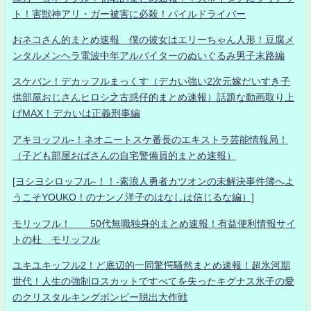
ト！害獣神アリ・ガー被害に必殺！パイルドライバー
おネコさん的まとめ速報 僕の彼女はエリーちゃん人形！豆腐メ
ンタルメンヘラ電波中年アルバイターのぬいぐるみ男子末路編
スケバン！デカッフルまっくす（デカい強い2次元嫁だいすき子
供部屋おじさんヒロシ之古惑仔的まとめ速報）話題な動画取り上
げMAX！デカいは正義刑事編
アキヨッフル-！ネオニートスケ番長のエキストラ芸能情報局！
（子ども部屋おばさんの自宅警備員的まとめ速報）
[ヨシヨシロッフル-！！-素浪人勇者カツオンの未解決事件簿へよ
うこそYOUKO！のナンノ洋子のはなしは信じるな編）]
モリッフル！ 50代無職独身的まとめ速報！有益便利情報サイ
トの杜 モリッフル
ユキユキッフル2！ど底辺的一同驚愕騒然まとめ速報！超氷河期
世代！人生の強制ロスカットですべてを失ったキグナス氷子の愛
のクリスタルキングボンビー脱出大作戦