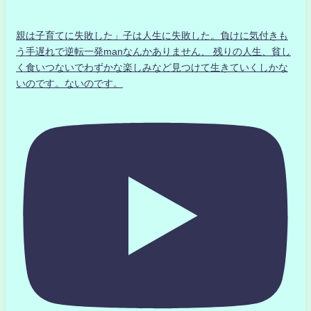
親は子育てに失敗した」子は人生に失敗した。負けに気付きも
う手遅れで逆転一発manなんかありません、 残りの人生、貧し
く食いつないでわずかな楽しみなど見つけて生きていくしかな
いのです。ないのです。