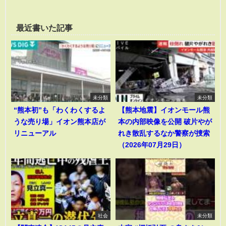
最近書いた記事
未分類
未分類
“熊本初”も「わくわくするよ
【熊本地震】イオンモール熊
うな売り場」イオン熊本店が
本の内部映像を公開 破片やが
リニューアル
れき散乱するなか警察が捜索
（2026年07月29日）
社会
未分類