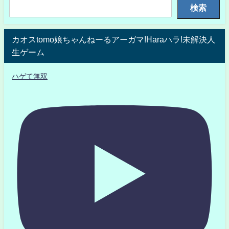
検索
カオスtomo娘ちゃんねーるアーガマ!Haraハラ!未解決人
生ゲーム
ハゲて無双