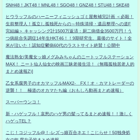
SNH48！JKT48！MNL48！SGO48！GNZ48！STU48！SKE48
ヒウラッフルのハーニーフィニッシュゴミ屋敷補完計画 ＜必殺！
生前整理人！孤立し孤独死からの～特殊清掃・遺品整理への道F
完結編＞ キャッシング計1500万返済：厨二病借金3500万円！う
つ病統合失調症14年生HKT46！！9期研究生、最後のサイト！全
米が泣いた！認知症鬱病60代のラストサイト絶賛！公開中
魔法熟女/美魔女ッ娘メグみみちゃんのニートッフルステーション
MAX！ ニート仙人仙女の映画三昧老後生活！（無職孤独居老人的
まとめ速報Z)]
乙女系腐男子のオカマッフルMAX2- FX！オ・カマトレーダーの
逆襲！！ 極道のオカマたち編（おもしろ動画まとめ速報）
スーパーウンコ！
新・ハゲッフル！哀愁のハゲ男の髪ってるまとめ速報！！激しく
ハゲっTEL？
こじ！コジッフル@！-レズっ娘百合ネエ！こじらせ！50独身処
女のBL腐女子的まとめ速報-