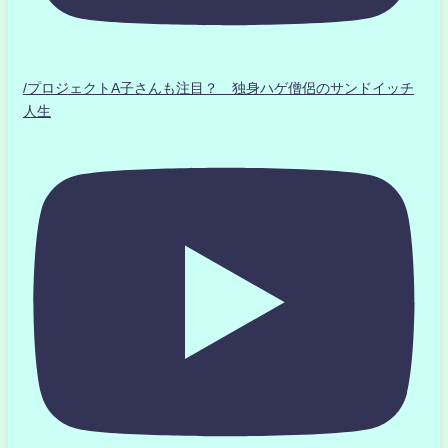
/プロジェクトA子さんも注目？ 独身ハゲ僧侶のサンドイッチ
人生