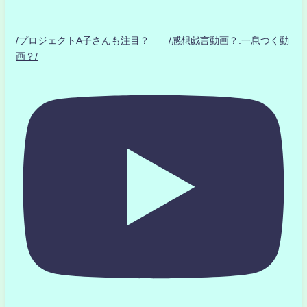
/プロジェクトA子さんも注目？ /感想戯言動画？.一息つく動
画？/