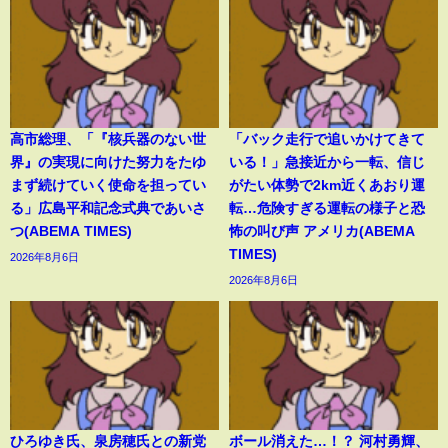
高市総理、「『核兵器のない世
「バック走行で追いかけてきて
界』の実現に向けた努力をたゆ
いる！」急接近から一転、信じ
まず続けていく使命を担ってい
がたい体勢で2km近くあおり運
る」広島平和記念式典であいさ
転…危険すぎる運転の様子と恐
つ(ABEMA TIMES)
怖の叫び声 アメリカ(ABEMA
TIMES)
2026年8月6日
2026年8月6日
ひろゆき氏、泉房穂氏との新党
ボール消えた…！？ 河村勇輝、