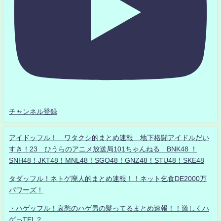
チャンネル登録
アイドッフル！ ワタクシ的まとめ速報 地下格闘アイドルだい
すき！23 ひうらのアニメ放送局101ちゃんねる BNK48 ！
SNH48！JKT48！MNL48！SGO48！GNZ48！STU48！SKE48
タダッフル！ネトゲ廃人的まとめ速報！！ネット乞食DE2000万
パワーズ！
・ハゲッフル！哀愁のハゲ男の髪ってるまとめ速報！！激しくハ
ゲっTEL？