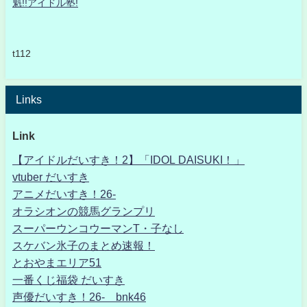
魁!!アイドル塾!
t112
Links
Link
【アイドルだいすき！2】「IDOL DAISUKI！」
vtuber だいすき
アニメだいすき！26-
オラシオンの競馬グランプリ
スーパーウンコウーマンT・子なし
スケバン氷子のまとめ速報！
とおやまエリア51
一番くじ福袋 だいすき
声優だいすき！26- bnk46