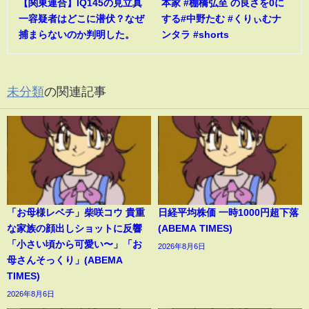
【関東連合】IQ145の見立真
本家 #棚橋弘至 の良さを0に
一容疑者はどこに潜伏？なぜ
する#中野たむ #くりぃむナ
捕まらないのか判明した。
ンタラ #shorts
未分類
の関連記事
「お母様レベチ」柴咲コウ 貴重
日経平均株価 一時1000円超下落
な家族の顔出しショットに反響
(ABEMA TIMES)
「小さい頃から可愛い〜」「お
2026年8月6日
母さんそっくり」(ABEMA
TIMES)
2026年8月6日