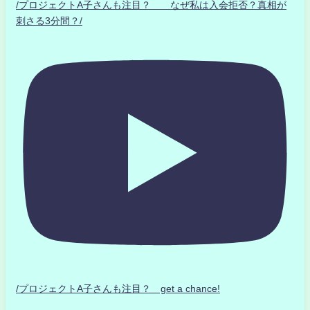
/プロジェクトA子さんも注目？ なぜ私は入会拒否？真相が
刺さる3分間？/
/プロジェクトA子さんも注目？ get a chance!