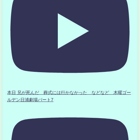
本日 兄が死んだ 葬式には行かなかった などなど 木曜ゴー
ルデン日浦劇場パート7