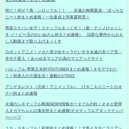
何だ！何が？真・シロッフル！！ 永遠の無職童貞- ぼっちな
ニート的まとめ速報！一生童貞上等夜露死苦！
男装スケバン女子！スケッフルまっくす！（新・ナンノひゃくし
きっ!！ビー玉のおいぬさん的まとめ速報） 話題な事件からおも
しろ動画まで取り上げまっくす
ロボットアニメ！メカと美少女キャラだいすき永遠の非リア充・
非モテ星人 ！あらゆるマニアの為のマニアックサイト
ハルッフル-専業主夫的YOUTUBERまとめ速報！キモデブおた
く！初老人の介護生活！激動の1750日
アニゲタレスト（元祖！アニメッフル） ひきこもりニートのオ
ナベ的まとめ速報
火浦のシネマッフル映画NEWS情報ポータブルの杜！オネエ管理
人オカマちゃんの鬼女的まとめ速報!オカマッフルアタックナンバ
ーハーフ
ユカ・ヨネッフル！初老的まとめ速報！！大帝イタチにラリアッ