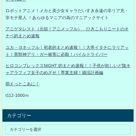
ロボットアニメ！メカと美少女キャラだいすき永遠の非リア充・
非モテ星人 ！あらゆるマニアの為のマニアックサイト
アニゲタレスト（元祖！アニメッフル） ひきこもりニートのオ
ナベ的まとめ速報
ユカ・ヨネッフル！初老的まとめ速報！！大帝イタチにラリアッ
ト！害獣神アリ・ガー被害に必殺！パイルドライバー
ヒロコンプレックスNIGHT 的まとめ速報！！子供が欲しいど陰キ
ャアラフィフ女子のめざせ！専業主婦！婚活計画編
萌えっとこあに！
t112-1000ｍ
カテゴリー