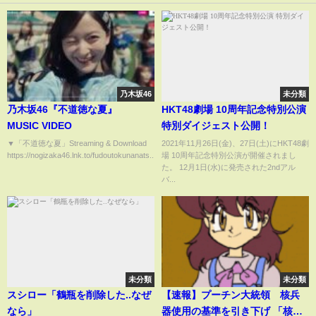
乃木坂46
未分類
乃木坂46『不道徳な夏』
HKT48劇場 10周年記念特別公演
MUSIC VIDEO
特別ダイジェスト公開！
▼「不道徳な夏」Streaming & Download
2021年11月26日(金)、27日(土)にHKT48劇
https://nogizaka46.lnk.to/fudoutokunanats...
場 10周年記念特別公演が開催されまし
た。 12月1日(水)に発売された2ndアル
バ...
未分類
未分類
スシロー「鶴瓶を削除した..なぜ
【速報】プーチン大統領 核兵
なら」
器使用の基準を引き下げ 「核ド