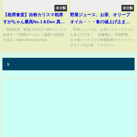
未分類
未分類
【相席食堂】自称カリスマ相席
野菜ジュース、お茶、オリーブ
すがちゃん最高No.1＆Den 真の
オイル・・・食の値上げ止まら
カリスマはどっちだ！？ ナイ
ず(2022年4月12日)
「相席食堂」毎週(火)23:17~ABCテレビで
野菜ジュースも、お茶もオリーブオイル
放送中！※関西ローカル ◇最新の放送回
も値上げです。 伊藤園は「充実野菜」
トinナイト
を見る▷https://tver.jp/series/...
など紙パック入りの野菜飲料やティーバッ
グタイプのお茶、ミネラルウ...
s