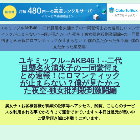
ユキミッフルAKB46！-二代目襲名火浦氷子の一同驚愕まとめ速報にロマンテ
ィックが止まらない？--僕が見たかった夜空！独女批判殺到激闘編--の一同驚
愕まとめ速報にロマンティックが止まらない？-僕の見たかった夜空編--僕の
見たかった星空編-
ユキミッフル--AKB46！--二代
目襲名火浦氷子の一同驚愕ま
とめ速報！にロマンティック
が止まらない？僕が見たかっ
た夜空-独女批判殺到激闘編
腐女子＜お客様皆様が掲載の記事等へアクセス、閲覧、こちらのサービ
スを利用される事でかろうじて運営できています＞本日は足元が悪い中
ご足労頂き誠に有難うございます。