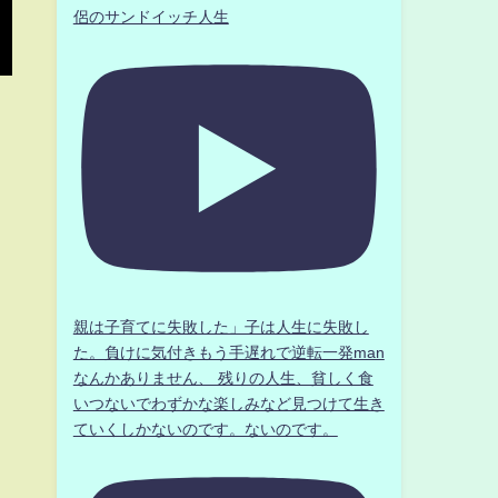
侶のサンドイッチ人生
親は子育てに失敗した」子は人生に失敗し
た。負けに気付きもう手遅れで逆転一発man
なんかありません、 残りの人生、貧しく食
いつないでわずかな楽しみなど見つけて生き
ていくしかないのです。ないのです。