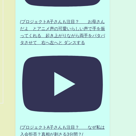
/プロジェクトA子さんも注目？ お母さん
だよ とアニメ声の可愛いらしい声で手を振
ってくれる 起き上がりながら両手をパタパ
タさせて 右へ左へと ダンスする
/プロジェクトA子さんも注目？ なぜ私は
入会拒否？真相が刺さる3分間？/