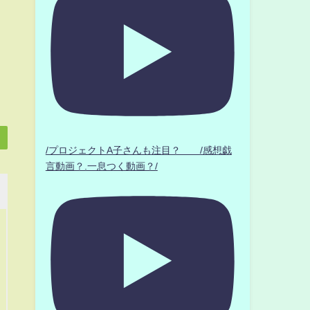
/プロジェクトA子さんも注目？ /感想戯
言動画？.一息つく動画？/