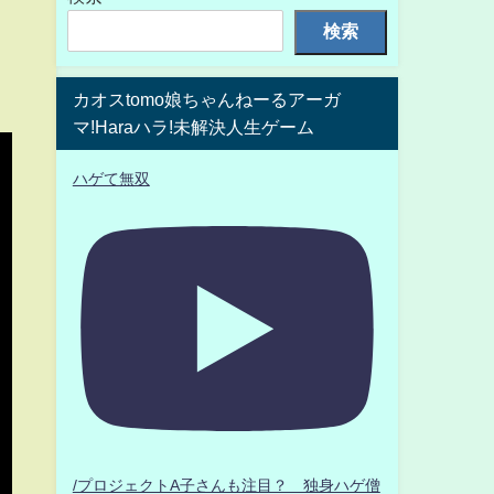
検索
カオスtomo娘ちゃんねーるアーガ
マ!Haraハラ!未解決人生ゲーム
ハゲて無双
/プロジェクトA子さんも注目？ 独身ハゲ僧