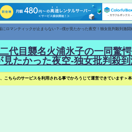
速報にロマンティックが止まらない？--僕が見たかった夜空！独女批判殺到激闘
！--二代目襲名火浦氷子の一同
見たかった夜空-独女批判殺到
、こちらのサービスを利用される事でかろうじて運営できています＞本