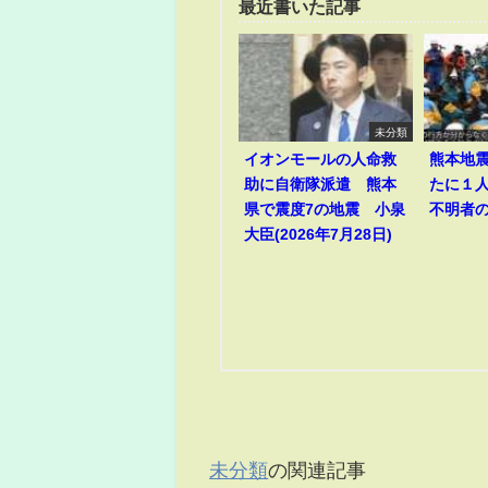
最近書いた記事
未分類
イオンモールの人命救
熊本地
助に自衛隊派遣 熊本
たに１
県で震度7の地震 小泉
不明者
大臣(2026年7月28日)
未分類
の関連記事