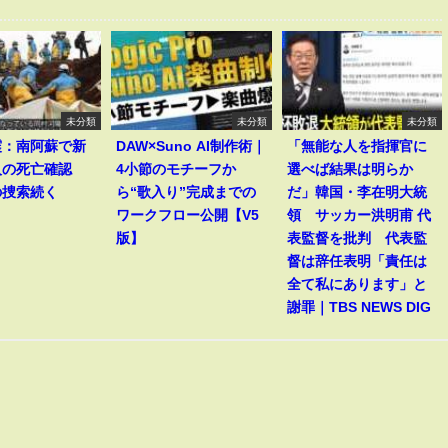
未分類
未分類
未分類
震：南阿蘇で新
DAW×Suno AI制作術｜
「無能な人を指揮官に
人の死亡確認
4小節のモチーフか
選べば結果は明らか
の捜索続く
ら“歌入り”完成までの
だ」韓国・李在明大統
ワークフロー公開【V5
領 サッカー洪明甫 代
版】
表監督を批判 代表監
督は辞任表明「責任は
全て私にあります」と
謝罪｜TBS NEWS DIG