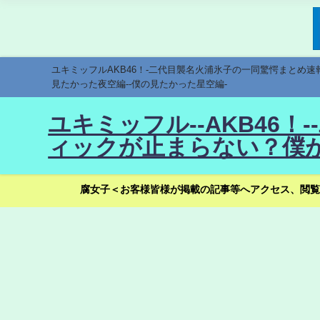
ユキミッフルAKB46！-二代目襲名火浦氷子の一同驚愕まとめ
見たかった夜空編--僕の見たかった星空編-
ユキミッフル--AKB46
ィックが止まらない？僕が
腐女子＜お客様皆様が掲載の記事等へアクセス、閲覧