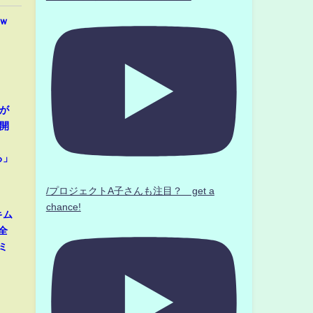
ｗ
が
開
」
る」
/プロジェクトA子さんも注目？ get a
chance!
キム
全
ミ
」