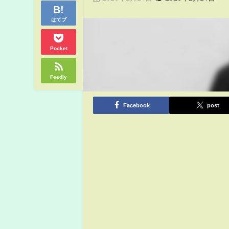
はてブ
Pocket
Feedly
Facebook
post