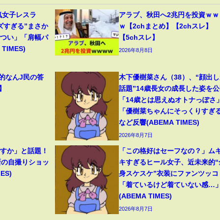
気女子レスラ
アラブ、秋田へ2兆円を投資ｗｗ
ズすぎる”まさか
ｗ【2chまとめ】【2chスレ】
ごつい」「肩幅パ
【5chスレ】
TIMES)
2026年8月8日
範的なんJ民の答
木下優樹菜さん（38）、“顔出し
】
話題”14歳長女の成長した姿を公
「14歳とは思えぬオトナっぽさ
「優樹菜ちゃんにそっくりすぎ
など反響(ABEMA TIMES)
2026年8月7日
ですか」と話題！
「この格好はセーフなの？」ム
新の自撮りショッ
キすぎるヒール女子、近未来的“
ES)
身スケスケ”衣装にファンツッコ
「着ているけど着ていない感…
(ABEMA TIMES)
2026年8月7日