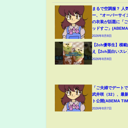
まるで空調服？ 人
ー、“オーバーサイ
の衣装が話題に「
ッドすご」(ABEMA 
2026年8月8日
【2ch優等生】模
え【2ch面白いスレ
2026年8月8日
「ご夫婦でデート
武井咲（32）、最
ト公開(ABEMA TIM
2026年8月7日