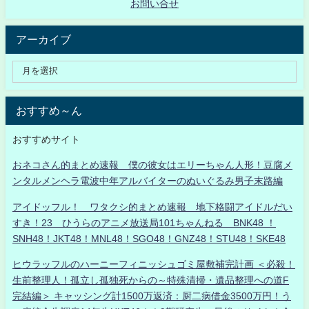
お問い合せ
アーカイブ
おすすめ～ん
おすすめサイト
おネコさん的まとめ速報 僕の彼女はエリーちゃん人形！豆腐メ
ンタルメンヘラ電波中年アルバイターのぬいぐるみ男子末路編
アイドッフル！ ワタクシ的まとめ速報 地下格闘アイドルだい
すき！23 ひうらのアニメ放送局101ちゃんねる BNK48 ！
SNH48！JKT48！MNL48！SGO48！GNZ48！STU48！SKE48
ヒウラッフルのハーニーフィニッシュゴミ屋敷補完計画 ＜必殺！
生前整理人！孤立し孤独死からの～特殊清掃・遺品整理への道F
完結編＞ キャッシング計1500万返済：厨二病借金3500万円！う