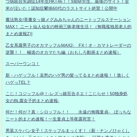
つ病統合失調症14年生HKT46！！9期研究生、最後のサイト！全
米が泣いた！認知症鬱病60代のラストサイト絶賛！公開中
魔法熟女/美魔女ッ娘メグみみちゃんのニートッフルステーション
MAX！ ニート仙人仙女の映画三昧老後生活！（無職孤独居老人的
まとめ速報Z)]
乙女系腐男子のオカマッフルMAX2- FX！オ・カマトレーダーの
逆襲！！ 極道のオカマたち編（おもしろ動画まとめ速報）
スーパーウンコ！
新・ハゲッフル！哀愁のハゲ男の髪ってるまとめ速報！！激しく
ハゲっTEL？
こじ！コジッフル@！-レズっ娘百合ネエ！こじらせ！50独身処
女のBL腐女子的まとめ速報-
何だ！何が？真・シロッフル！！ 永遠の無職童貞- ぼっちな
ニート的まとめ速報！一生童貞上等夜露死苦！
男装スケバン女子！スケッフルまっくす！（新・ナンノひゃくし