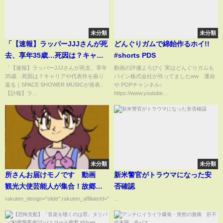
未分類
未分類
「【速報】ラッパーJJJさんが死
どんぐりガムで綿飴作るホイ!!
去、享年35歳…死因は？キャリ
#shorts PDS
アや代表作を振り返る｜SPACE
「【速報】ラッパーJJJさんが死去、享年
動画の評価よろぴく 実はどんぐりガムも
35歳…死因は？キャリアや代表作を振り
パイン株式会社が作ってましたww 運命
SHOWER MUSICが発表」
返る｜SPACE SHOWER MUSICが発表」
や POPチャンネル↓
【訃報】ラ...
https://www.youtube....
未分類
未分類
所さんお届けモノです 動画
新米警官がトラウマになった安
観光大使芸能人が集合！故郷の
否確認
お花見グルメ 3月15日
rakuten_design="slide";rakuten_affiliateId="00ed0224.63...
...