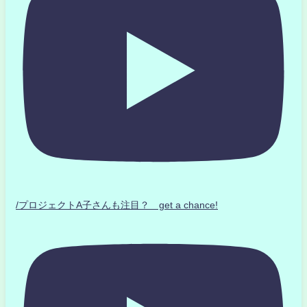
/プロジェクトA子さんも注目？ get a chance!