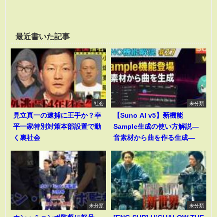
最近書いた記事
社会
未分類
見立真一の逮捕に王手か？幸
【Suno AI v5】新機能
平一家特別対策本部設置で動
Sample生成の使い方解説―
く裏社会
音素材から曲を作る生成―
未分類
未分類