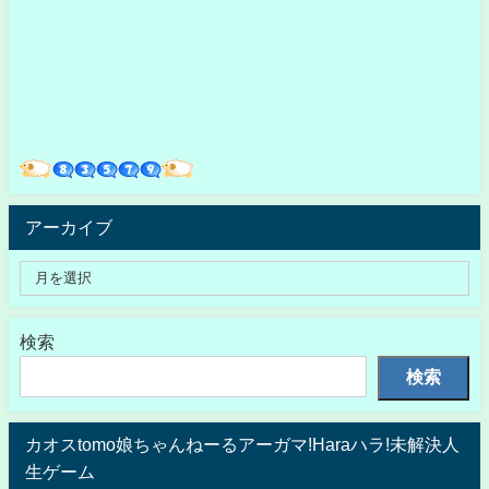
アーカイブ
検索
検索
カオスtomo娘ちゃんねーるアーガマ!Haraハラ!未解決人
生ゲーム