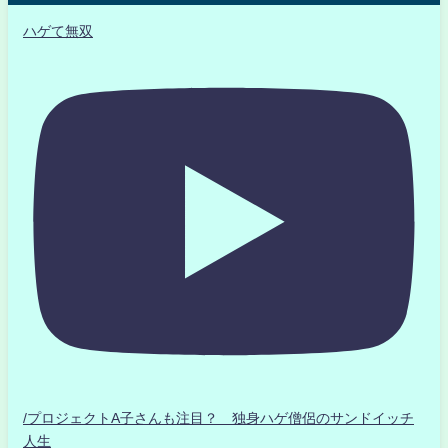
ハゲて無双
/プロジェクトA子さんも注目？ 独身ハゲ僧侶のサンドイッチ
人生