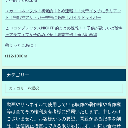
ナベ的まとめ速報
ユカ・ヨネッフル！初老的まとめ速報！！大帝イタチにラリアッ
ト！害獣神アリ・ガー被害に必殺！パイルドライバー
ヒロコンプレックスNIGHT 的まとめ速報！！子供が欲しいど陰キ
ャアラフィフ女子のめざせ！専業主婦！婚活計画編
萌えっとこあに！
t112-1000ｍ
カテゴリー
動画やサムネイルで使用している映像の著作権や肖像権
等は全てその権利所有者様に帰属いたします。申しわけ
ございません。お客様からの要望、問題がある記事を削
除、送信防止措置にできる限り応じます。お問い合わせ