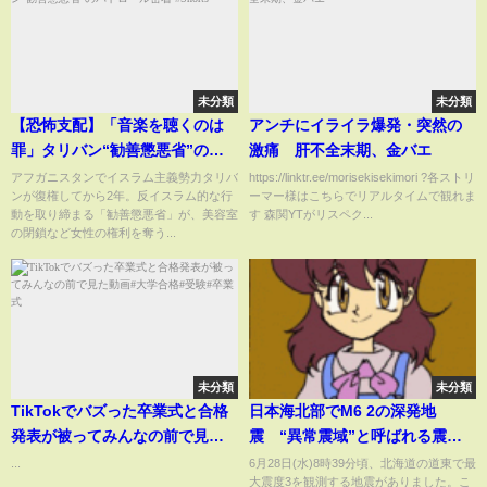
未分類
未分類
【恐怖支配】「音楽を聴くのは
アンチにイライラ爆発・突然の
罪」タリバン“勧善懲悪省”のパ
激痛 肝不全末期、金バエ
トロール密着 #Shorts
アフガニスタンでイスラム主義勢力タリバ
https://linktr.ee/morisekisekimori ?各ストリ
ンが復権してから2年。反イスラム的な行
ーマー様はこちらでリアルタイムで観れま
動を取り締まる「勧善懲悪省」が、美容室
す 森関YTがリスペク...
の閉鎖など女性の権利を奪う...
未分類
未分類
TikTokでバズった卒業式と合格
日本海北部でM6 2の深発地
発表が被ってみんなの前で見た
震 “異常震域”と呼ばれる震度
動画#大学合格#受験#卒業式
分布
...
6月28日(水)8時39分頃、北海道の道東で最
大震度3を観測する地震がありました。こ