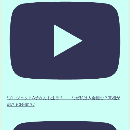
/プロジェクトA子さんも注目？ なぜ私は入会拒否？真相が
刺さる3分間？/