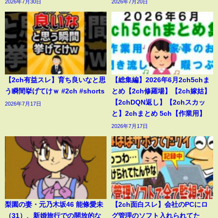
2026年7月30日
2026年7月20日
【2ch有益スレ】育ち良いなと思
【総集編】2026年6月2ch5chま
う瞬間挙げてけｗ #2ch #shorts
とめ【2ch修羅場】【2ch嫁姑】
【2chDQN返し】【2chスカッ
2026年7月17日
と】2chまとめ 5ch【作業用】
2026年7月17日
梨園の妻・元乃木坂46 能條愛未
【2ch面白スレ】会社のPCにロ
（31）、新婚旅行での開放的な
グ管理のソフト入れられてた