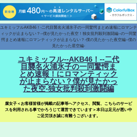
ユキミッフルAKB46！-二代目襲名火浦氷子の一同驚愕まとめ速報にロマンテ
ィックが止まらない？--僕が見たかった夜空！独女批判殺到激闘編--の一同驚
愕まとめ速報にロマンティックが止まらない？-僕の見たかった夜空編--僕の
見たかった星空編-
ユキミッフル--AKB46！--二代
目襲名火浦氷子の一同驚愕ま
とめ速報！にロマンティック
が止まらない？僕が見たかっ
た夜空-独女批判殺到激闘編
腐女子＜お客様皆様が掲載の記事等へアクセス、閲覧、こちらのサービ
スを利用される事でかろうじて運営できています＞本日は足元が悪い中
ご足労頂き誠に有難うございます。