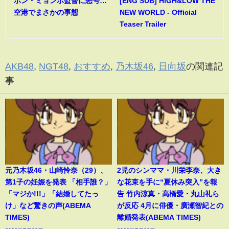
ホン・ミョンボ監督に怒号…
[ENG SUB] HiGH&LOW THE
空港でまさかの事態
NEW WORLD - Official
Teaser Trailer
AKB48
,
NGT48
,
おすすめ
,
乃木坂46
,
日向坂
の関連記
事
元乃木坂46・山崎怜奈（29）、
2児のシンママ・川栄李奈、大き
第1子の妊娠を発表 「相手誰？」
な花束を手に“夏休み突入”を報
「マジか!!!」「結婚してたっ
告 竹内涼真・高橋愛・丸山礼ら
け」など驚きの声(ABEMA
が反応 4月に俳優・廣瀬智紀との
TIMES)
離婚発表(ABEMA TIMES)