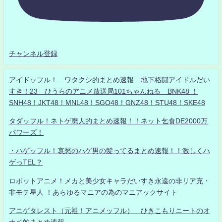
チャンネル登録
アイドッフル！ ワタクシ的まとめ速報 地下格闘アイドルだい
すき！23 ひうらのアニメ放送局101ちゃんねる BNK48 ！
SNH48！JKT48！MNL48！SGO48！GNZ48！STU48！SKE48
タダッフル！ネトゲ廃人的まとめ速報！！ネット乞食DE2000万
パワーズ！
・ハゲッフル！哀愁のハゲ男の髪ってるまとめ速報！！激しくハ
ゲっTEL？
ロボットアニメ！メカと美少女キャラだいすき永遠の非リア充・
非モテ星人 ！あらゆるマニアの為のマニアックサイト
アニゲタレスト（元祖！アニメッフル） ひきこもりニートのオ