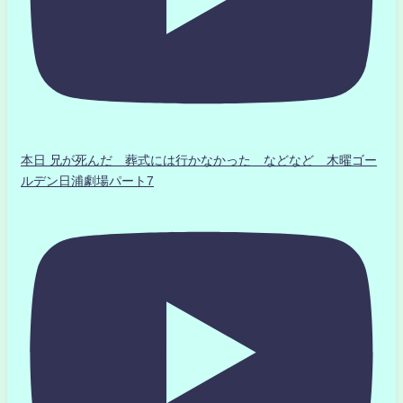
本日 兄が死んだ 葬式には行かなかった などなど 木曜ゴー
ルデン日浦劇場パート7