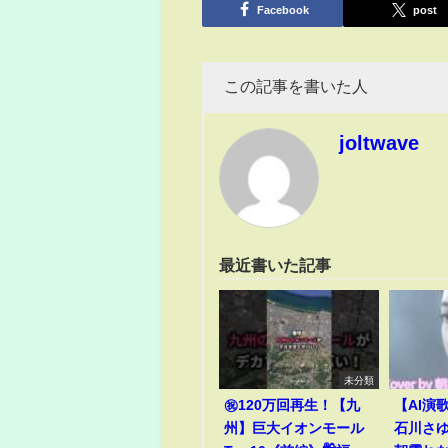
Facebook
post
この記事を書いた人
joltwave
最近書いた記事
未分類
㊗️120万回再生！【九
【AI演
州】巨大イオンモール
石川さゆり