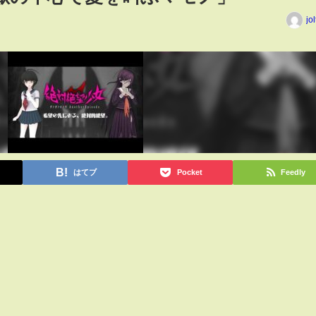
jo
はてブ
Pocket
Feedly