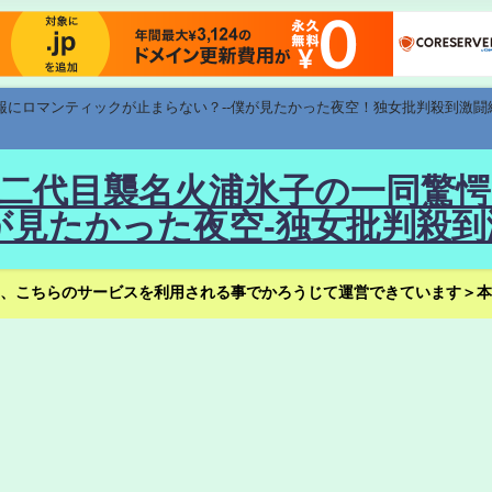
速報にロマンティックが止まらない？--僕が見たかった夜空！独女批判殺到激闘
！--二代目襲名火浦氷子の一同
見たかった夜空-独女批判殺到
、こちらのサービスを利用される事でかろうじて運営できています＞本