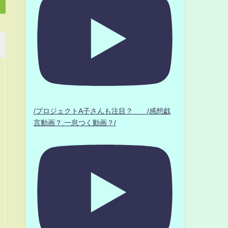
/プロジェクトA子さんも注目？ /感想戯
言動画？.一息つく動画？/