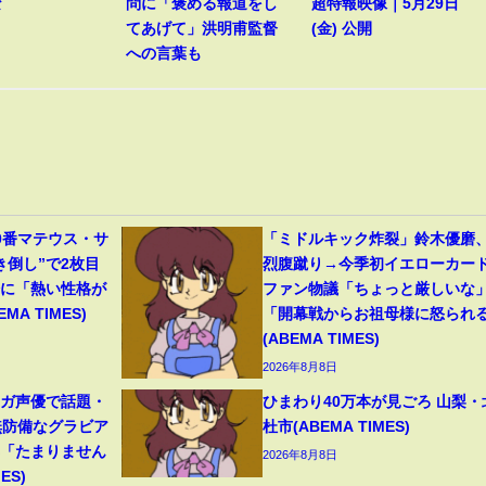
な
問に「褒める報道をし
超特報映像｜5月29日
てあげて」洪明甫監督
(金) 公開
への言葉も
0番マテウス・サ
「ミドルキック炸裂」鈴木優磨
き倒し”で2枚目
烈腹蹴り→今季初イエローカー
分に「熱い性格が
ファン物議「ちょっと厳しいな
A TIMES)
「開幕戦からお祖母様に怒られ
(ABEMA TIMES)
2026年8月8日
ンガ声優で話題・
ひまわり40万本が見ごろ 山梨・
無防備なグラビア
杜市(ABEMA TIMES)
響「たまりません
2026年8月8日
ES)