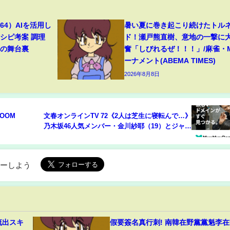
4）AIを活用し
暑い夏に巻き起こり続けたトル
シピ考案 調理
ド！瀬戸熊直樹、意地の一撃に
トの舞台裏
奮「しびれるぜ！！！」/麻雀・
ーナメント(ABEMA TIMES)
2026年8月8日
ROOM
文春オンラインTV 72《2人は芝生に寝転んで…》
乃木坂46人気メンバー・金川紗耶（19）とジャニ
ーズJr.（20）横浜デート撮
ローしよう
流出スキ
假要簽名真行刺! 南韓在野黨黨魁李