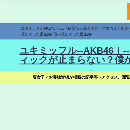
ユキミッフルAKB46！-二代目襲名火浦氷子の一同驚愕まとめ
見たかった夜空編--僕の見たかった星空編-
ユキミッフル--AKB46
ィックが止まらない？僕が
腐女子＜お客様皆様が掲載の記事等へアクセス、閲覧