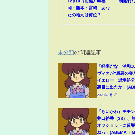
Top10《前編》🛍️福
朝霧れ
岡・熊本・宮崎…あな
たの地元は何位？
未分類
の関連記事
「軽率だな」浦和1
ヴィオが“最悪の突
イエロー→退場処
裏目に出たか」(ABEM
2026年8月8日
『ちいかわ』モモ
井口裕香（38）、
オフショットに反
ねっ」(ABEMA TIM