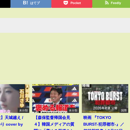
はてブ
Pocket
Feedly
未分類
未分類
国際
歌】天城越え /
【森保監督帰国会見
映画 『TOKYO
 cover by
４】韓国メディアの質
BURST-犯罪都市-』／