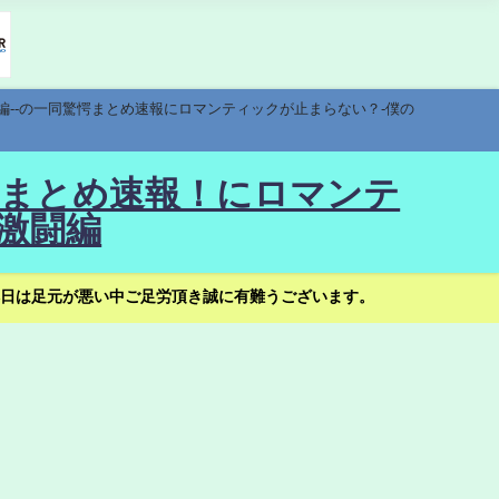
編--の一同驚愕まとめ速報にロマンティックが止まらない？-僕の
驚愕まとめ速報！にロマンテ
激闘編
日は足元が悪い中ご足労頂き誠に有難うございます。