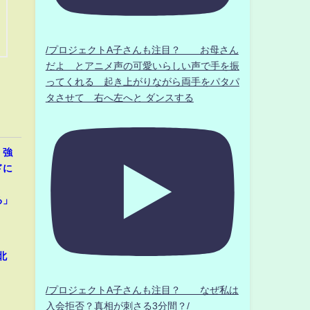
/プロジェクトA子さんも注目？ お母さん
だよ とアニメ声の可愛いらしい声で手を振
ってくれる 起き上がりながら両手をパタパ
タさせて 右へ左へと ダンスする
、強
ドに
」
る」
北
/プロジェクトA子さんも注目？ なぜ私は
入会拒否？真相が刺さる3分間？/