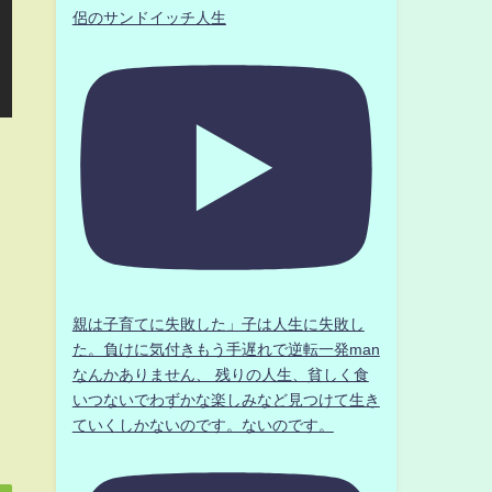
侶のサンドイッチ人生
親は子育てに失敗した」子は人生に失敗し
た。負けに気付きもう手遅れで逆転一発man
なんかありません、 残りの人生、貧しく食
いつないでわずかな楽しみなど見つけて生き
ていくしかないのです。ないのです。