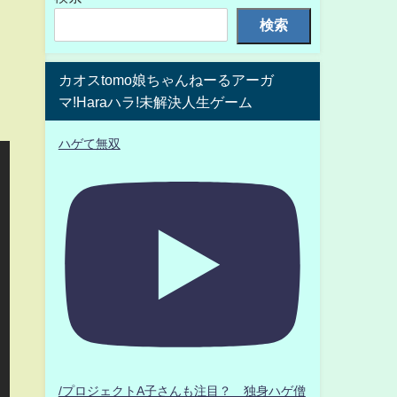
検索
カオスtomo娘ちゃんねーるアーガ
マ!Haraハラ!未解決人生ゲーム
ハゲて無双
/プロジェクトA子さんも注目？ 独身ハゲ僧