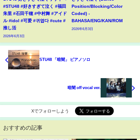
#STU48 #好きすぎて泣く #福田
Position/Blocking/Color
朱里 #石田千穂 #中村舞 #アイド
Coded) -
ル #idol #可爱 #귀엽다 #cute #
BAHASA/ENG/KAN/ROM
推し活
2026年6月3日
2026年6月3日
STU48 「暗闇」 ピアノソロ
暗闇 off vocal ver.
Xでフォローしよう
おすすめの記事