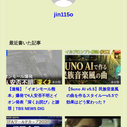
jin115o
最近書いた記事
未分類
未分類
【速報】「イオンモール熊
【Suno AI v5.5】民族音楽風
本」爆発で4人安否不明とイ
の曲を作るスタイルーv5.5で
オン発表「深くお詫び」と謝
効果はどう変わった？
罪｜TBS NEWS DIG