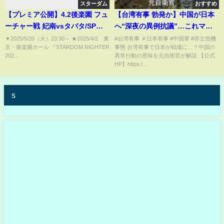
スターダム
おすすめ
【プレミア公開】4.2後楽園 フュ
【台湾有事 勃発か】中国が日本
ーチャー戦 妃南vsタバタ/SP対
へ“深夜の異例抗議”…これマジ
談 なつぽい×安納サオリ/同門シ
でヤバい【元自衛官】台湾有事
▼2025/5/20（火）23:30​​​​​​​​​​～ ★2025/4/2 東
#台湾有事 ＃日本有事 #中国軍 #存立危機
京・後楽園ホール 『STARDOM NIGHTER
事態 台湾有事で日本が戦場に…？中国の
ングル 中野たむvs安納サオリ
カウントダウン開始、日本つい
202...
異常行動の意味を元自衛官が解説 【公式
『We are STARDOM!!』#281
に巻き込まれる！？深夜の呼び
HP】https:/...
【STARDOM】
出しは“宣戦布告の前兆”か
s