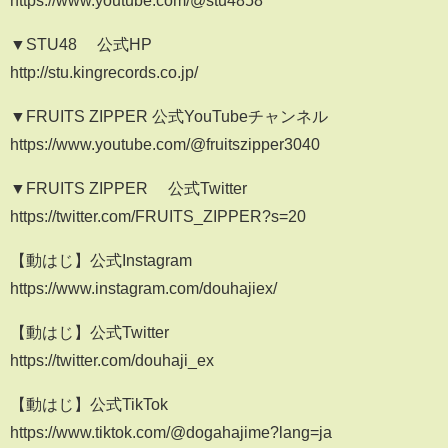
▼STU48 公式HP
http://stu.kingrecords.co.jp/
▼FRUITS ZIPPER 公式YouTubeチャンネル
https://www.youtube.com/@fruitszipper3040
▼FRUITS ZIPPER 公式Twitter
https://twitter.com/FRUITS_ZIPPER?s=20
【動はじ】公式Instagram
https://www.instagram.com/douhajiex/
【動はじ】公式Twitter
https://twitter.com/douhaji_ex
【動はじ】公式TikTok
https://www.tiktok.com/@dogahajime?lang=ja