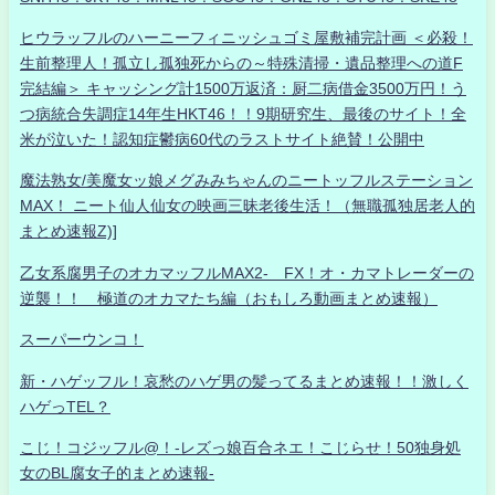
ヒウラッフルのハーニーフィニッシュゴミ屋敷補完計画 ＜必殺！
生前整理人！孤立し孤独死からの～特殊清掃・遺品整理への道F
完結編＞ キャッシング計1500万返済：厨二病借金3500万円！う
つ病統合失調症14年生HKT46！！9期研究生、最後のサイト！全
米が泣いた！認知症鬱病60代のラストサイト絶賛！公開中
魔法熟女/美魔女ッ娘メグみみちゃんのニートッフルステーション
MAX！ ニート仙人仙女の映画三昧老後生活！（無職孤独居老人的
まとめ速報Z)]
乙女系腐男子のオカマッフルMAX2- FX！オ・カマトレーダーの
逆襲！！ 極道のオカマたち編（おもしろ動画まとめ速報）
スーパーウンコ！
新・ハゲッフル！哀愁のハゲ男の髪ってるまとめ速報！！激しく
ハゲっTEL？
こじ！コジッフル@！-レズっ娘百合ネエ！こじらせ！50独身処
女のBL腐女子的まとめ速報-