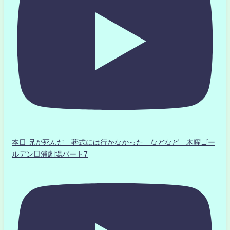
本日 兄が死んだ 葬式には行かなかった などなど 木曜ゴー
ルデン日浦劇場パート7