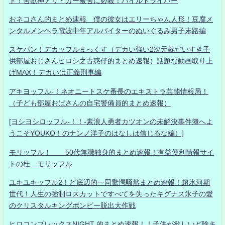
ト！害獣神アリ・ガー被害に必殺！パイルドライバー
おネコさん的まとめ速報 僕の彼女はエリーちゃん人形！豆腐メ
ンタルメンヘラ電波中年アルバイターのぬいぐるみ男子末路編
スケバン！デカッフルまっくす（デカい強い2次元嫁だいすき子
供部屋おじさんヒロシ之古惑仔的まとめ速報）話題な動画取り上
げMAX！デカいは正義刑事編
アキヨッフル-！ネオニートスケ番長のエキストラ芸能情報局！
（子ども部屋おばさんの自宅警備員的まとめ速報）
[ヨシヨシロッフル-！！-素浪人勇者カツオンの未解決事件簿へよ
うこそYOUKO！のナンノ洋子のはなしは信じるな編）]
モリッフル！ 50代無職独身的まとめ速報！有益便利情報サイ
トの杜 モリッフル
ユキユキッフル2！ど底辺的一同驚愕騒然まとめ速報！超氷河期
世代！人生の強制ロスカットですべてを失ったキグナス氷子の愛
のクリスタルキングボンビー脱出大作戦
ヒロコンプレックスNIGHT 的まとめ速報！！子供が欲しいど陰キ