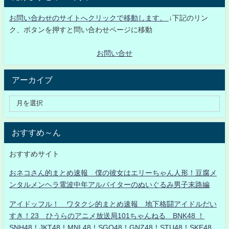
お問い合わせのサイトへクリックで移動します。
↓下記のリン
ク、ボタンを押すと問い合わせページに移動
お問い合せ
アーカイブ
おすすめ～ん
おすすめサイト
おネコさん的まとめ速報 僕の彼女はエリーちゃん人形！豆腐メ
ンタルメンヘラ電波中年アルバイターのぬいぐるみ男子末路編
アイドッフル！ ワタクシ的まとめ速報 地下格闘アイドルだい
すき！23 ひうらのアニメ放送局101ちゃんねる BNK48 ！
SNH48！JKT48！MNL48！SGO48！GNZ48！STU48！SKE48