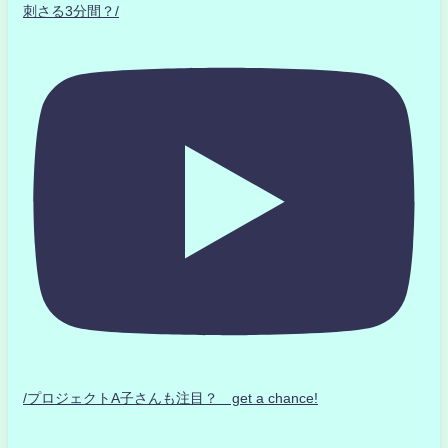
刺さる3分間？/
/プロジェクトA子さんも注目？ get a chance!