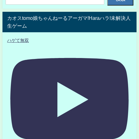
カオスtomo娘ちゃんねーるアーガマ!Haraハラ!未解決人
生ゲーム
ハゲて無双