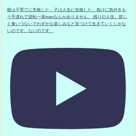
親は子育てに失敗した」子は人生に失敗した。負けに気付きも
う手遅れで逆転一発manなんかありません、 残りの人生、貧し
く食いつないでわずかな楽しみなど見つけて生きていくしかな
いのです。ないのです。