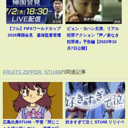
未分類
映画
【フル】FIFAワールドカップ
ピョン・ヨハン主演、リアル
2026帰国会見 森保監督登壇
犯罪アクション『声／姿なき
犯罪者』予告編【2022年10
月7日公開】
FRUITS ZIPPER
,
STU48
の関連記事
広島出身STU48・甲斐「同じこ
好きすぎて泣く STU48 リリイベ