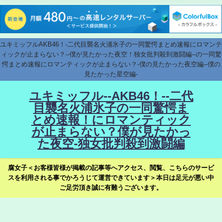
ユキミッフルAKB46！-二代目襲名火浦氷子の一同驚愕まとめ速報にロマンテ
ィックが止まらない？--僕が見たかった夜空！独女批判殺到激闘編--の一同驚
愕まとめ速報にロマンティックが止まらない？-僕の見たかった夜空編--僕の
見たかった星空編-
ユキミッフル--AKB46！--二代
目襲名火浦氷子の一同驚愕ま
とめ速報！にロマンティック
が止まらない？僕が見たかっ
た夜空-独女批判殺到激闘編
腐女子＜お客様皆様が掲載の記事等へアクセス、閲覧、こちらのサービ
スを利用される事でかろうじて運営できています＞本日は足元が悪い中
ご足労頂き誠に有難うございます。