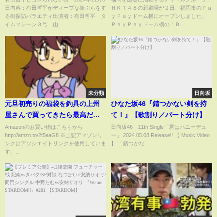
日内容：有田哲平がディープな街ぶらをす
ＨＫＴ４８の新劇場が２日、福岡市のＰａ
る街探訪バラエティ出演者：有田哲平 タ
ｙＰａｙドーム横にオープンしました。
イムマシーン３号 山...
ＰａｙＰａｙドーム横の「Ｂ...
未分類
日向坂
元旦初売りの福袋を釣具の上州
ひなた坂46『錆つかない剣を持
屋さんで買ってきたら最高だっ
て！』【歌割り／パート分け】
た！
Amazonのお買い物はこちらから
日向坂46 11th Single「君はハニーデュ
http://amzn.to/2t5eaG8 ※上記アマゾンリ
ー」 2024.05.08 Release!! 【 Music Video
ンクはアソシエイトリンクを使用していま
】 「錆つかな...
す。...