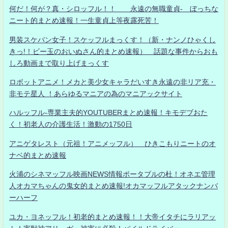
何だ！何が？真・シロッフル！！ 永遠の無職童貞- ぼっちな
ニート的まとめ速報！一生童貞上等夜露死苦！
男装スケバン女子！スケッフルまっくす！（新・ナンノひゃくし
きっ!！ビー玉のおいぬさん的まとめ速報） 話題な事件からおも
しろ動画まで取り上げまっくす
ロボットアニメ！メカと美少女キャラだいすき永遠の非リア充・
非モテ星人 ！あらゆるマニアの為のマニアックサイト
ハルッフル-専業主夫的YOUTUBERまとめ速報！キモデブおた
く！初老人の介護生活！激動の1750日
アニゲタレスト（元祖！アニメッフル） ひきこもりニートのオ
ナベ的まとめ速報
火浦のシネマッフル映画NEWS情報ポータブルの杜！オネエ管理
人オカマちゃんの鬼女的まとめ速報!オカマッフルアタックナンバ
ーハーフ
ユカ・ヨネッフル！初老的まとめ速報！！大帝イタチにラリアッ