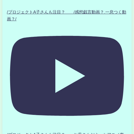
/プロジェクトA子さんも注目？ /感想戯言動画？.一息つく動
画？/