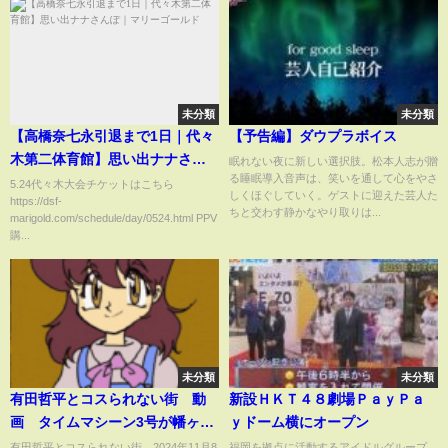
未分類
未分類
【高橋奈七永引退まで1日｜代々
【予告編】ダウプラボイス
木第二体育館】思い出ナナさん
眠れない夜に新しい選択肢。松本人志が贈
る睡眠導入音声は、笑いを通して心をやさ
ぽ｜マリーゴールド
5.24代々木大会チケットはこちら
しくほぐしていく。ゲストに迎えた芸人た
https://dsf-
ちと交わす静かなやり取りは...
marigold.com/schedule/day/0524.html PPV
購...
未分類
未分類
有田哲平とコスられない街 動
新設ＨＫＴ４８劇場ＰａｙＰａ
画 タイムマシーン3号が幡ヶ谷
ｙドーム横にオープン
を案内 11月8日
有田哲平とコスられない街 2024年11月8
福岡を拠点に活動するアイドルグループ、