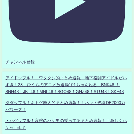
チャンネル登録
アイドッフル！ ワタクシ的まとめ速報 地下格闘アイドルだい
すき！23 ひうらのアニメ放送局101ちゃんねる BNK48 ！
SNH48！JKT48！MNL48！SGO48！GNZ48！STU48！SKE48
タダッフル！ネトゲ廃人的まとめ速報！！ネット乞食DE2000万
パワーズ！
・ハゲッフル！哀愁のハゲ男の髪ってるまとめ速報！！激しくハ
ゲっTEL？