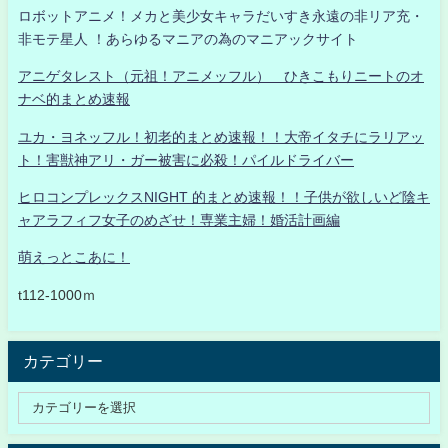
ロボットアニメ！メカと美少女キャラだいすき永遠の非リア充・
非モテ星人 ！あらゆるマニアの為のマニアックサイト
アニゲタレスト（元祖！アニメッフル） ひきこもりニートのオ
ナベ的まとめ速報
ユカ・ヨネッフル！初老的まとめ速報！！大帝イタチにラリアッ
ト！害獣神アリ・ガー被害に必殺！パイルドライバー
ヒロコンプレックスNIGHT 的まとめ速報！！子供が欲しいど陰キ
ャアラフィフ女子のめざせ！専業主婦！婚活計画編
萌えっとこあに！
t112-1000ｍ
カテゴリー