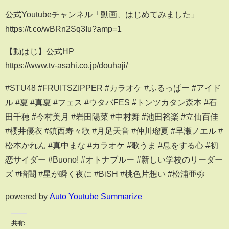
公式Youtubeチャンネル「動画、はじめてみました」
https://t.co/wBRn2Sq3Iu?amp=1
【動はじ】公式HP
https://www.tv-asahi.co.jp/douhaji/
#STU48 #FRUITSZIPPER #カラオケ #ふるっぱー #アイド
ル #夏 #真夏 #フェス #ウタバFES #トンツカタン森本 #石
田千穂 #今村美月 #岩田陽菜 #中村舞 #池田裕楽 #立仙百佳
#櫻井優衣 #鎮西寿々歌 #月足天音 #仲川瑠夏 #早瀬ノエル #
松本かれん #真中まな #カラオケ #歌うま #息をする心 #初
恋サイダー #Buono! #オトナブルー #新しい学校のリーダー
ズ #暗闇 #星が瞬く夜に #BiSH #桃色片想い #松浦亜弥
powered by
Auto Youtube Summarize
共有: