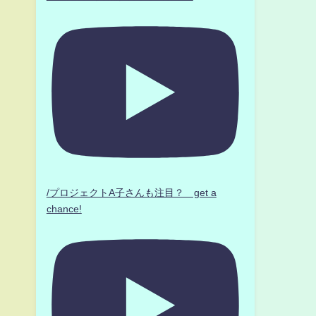
/プロジェクトA子さんも注目？ get a
chance!