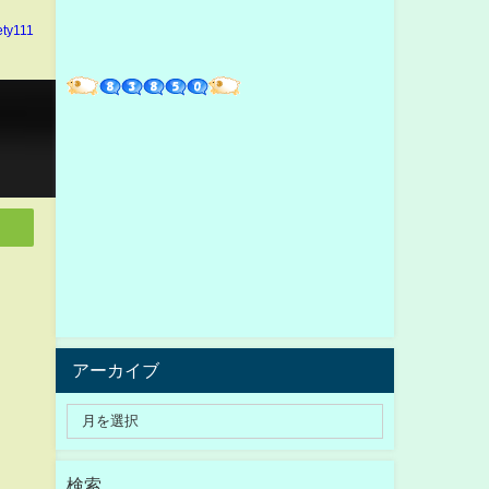
ety111
アーカイブ
検索