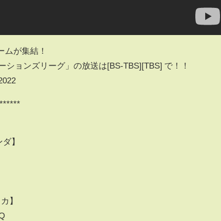
ームが集結！
ョンズリーグ」の放送は[BS-TBS][TBS] で！！
 2022
******
ランダ】
】
リカ】
OQ