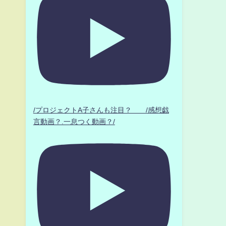
/プロジェクトA子さんも注目？ /感想戯
言動画？.一息つく動画？/