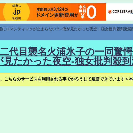
速報にロマンティックが止まらない？--僕が見たかった夜空！独女批判殺到激闘
！--二代目襲名火浦氷子の一同
見たかった夜空-独女批判殺到
、こちらのサービスを利用される事でかろうじて運営できています＞本