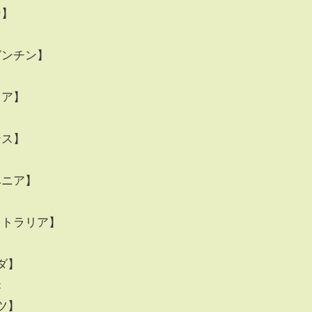
ン】
ルゼンチン】
リア】
ンス】
ロベニア】
ーストラリア】
ナダ】
c
イツ】