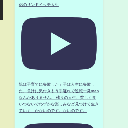
侶のサンドイッチ人生
親は子育てに失敗した」子は人生に失敗し
た。負けに気付きもう手遅れで逆転一発man
なんかありません、 残りの人生、貧しく食
いつないでわずかな楽しみなど見つけて生き
ていくしかないのです。ないのです。