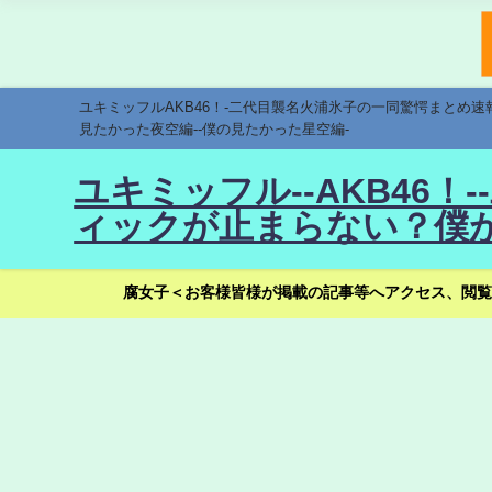
ユキミッフルAKB46！-二代目襲名火浦氷子の一同驚愕まとめ
見たかった夜空編--僕の見たかった星空編-
ユキミッフル--AKB46
ィックが止まらない？僕が
腐女子＜お客様皆様が掲載の記事等へアクセス、閲覧