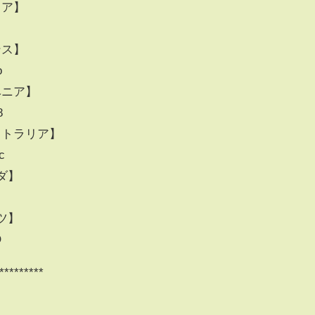
リア】
ンス】
o
ロベニア】
8
ーストラリア】
c
ナダ】
イツ】
Q
*********