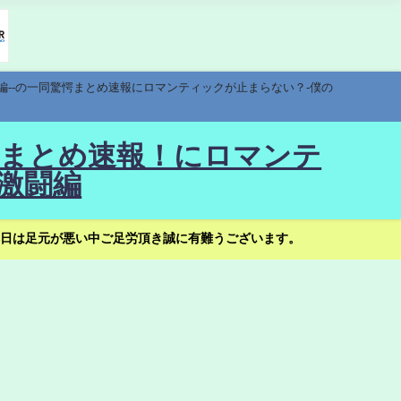
編--の一同驚愕まとめ速報にロマンティックが止まらない？-僕の
驚愕まとめ速報！にロマンテ
激闘編
日は足元が悪い中ご足労頂き誠に有難うございます。