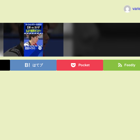
vari
はてブ
Pocket
Feedly