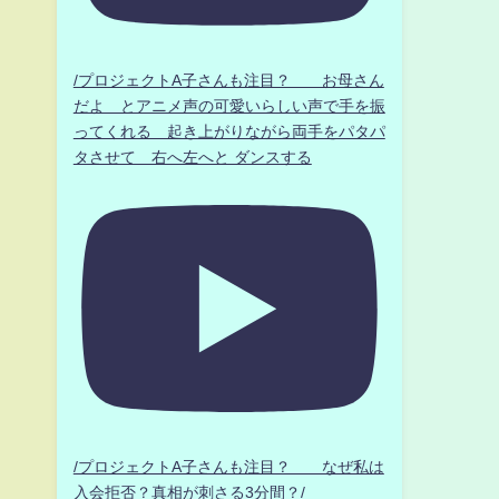
/プロジェクトA子さんも注目？ お母さん
だよ とアニメ声の可愛いらしい声で手を振
ってくれる 起き上がりながら両手をパタパ
タさせて 右へ左へと ダンスする
/プロジェクトA子さんも注目？ なぜ私は
入会拒否？真相が刺さる3分間？/