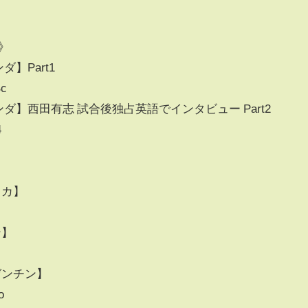
》
ダ】Part1
Bc
オランダ】西田有志 試合後独占英語でインタビュー Part2
4
】
リカ】
ン】
Q
ルゼンチン】
o