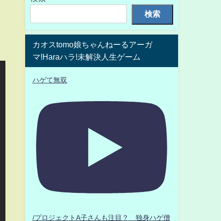
検索
カオスtomo娘ちゃんねーるアーガ
マ!Haraハラ!未解決人生ゲーム
ハゲて無双
/プロジェクトA子さんも注目？ 独身ハゲ僧