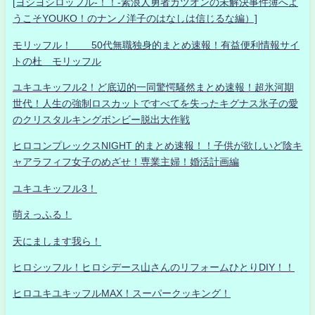
[ヨシヨシロッフル-！！-素浪人勇者カツオンの未解決事件簿へよ
うこそYOUKO！のナンノ洋子のはなしは信じるな編）]
モリッフル！ 50代無職独身的まとめ速報！有益便利情報サイ
トの杜 モリッフル
ユキユキッフル2！ど底辺的一同驚愕騒然まとめ速報！超氷河期
世代！人生の強制ロスカットですべてを失ったキグナス氷子の愛
のクリスタルキングボンビー脱出大作戦
ヒロコンプレックスNIGHT 的まとめ速報！！子供が欲しいど陰キ
ャアラフィフ女子のめざせ！専業主婦！婚活計画編
ユキユキッフル3！
萌えっふる！
天にまします我ら！
ヒロシッフル！ヒロシデース山さんのリフォームひとりDIY！！
ヒロユキユキッフルMAX！スーパークッキング！