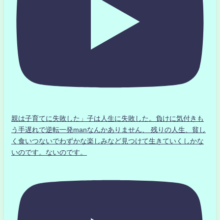
親は子育てに失敗した」子は人生に失敗した。負けに気付きも
う手遅れで逆転一発manなんかありません、 残りの人生、貧し
く食いつないでわずかな楽しみなど見つけて生きていくしかな
いのです。ないのです。