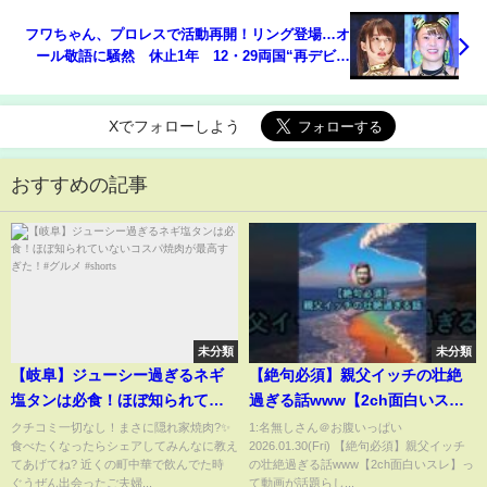
#shorts
フワちゃん、プロレスで活動再開！リング登場…オ
ール敬語に騒然 休止1年 12・29両国“再デビュ
ー”
Xでフォローしよう
おすすめの記事
未分類
未分類
【岐阜】ジューシー過ぎるネギ
【絶句必須】親父イッチの壮絶
塩タンは必食！ほぼ知られてい
過ぎる話www【2ch面白いス
ないコスパ焼肉が最高すぎた！#
レ】
クチコミ一切なし！まさに隠れ家焼肉?✨
1:名無しさん＠お腹いっぱい
食べたくなったらシェアしてみんなに教え
2026.01.30(Fri) 【絶句必須】親父イッチ
グルメ #shorts
てあげてね? 近くの町中華で飲んでた時
の壮絶過ぎる話www【2ch面白いスレ】っ
ぐうぜん出会ったご夫婦...
て動画が話題らし...