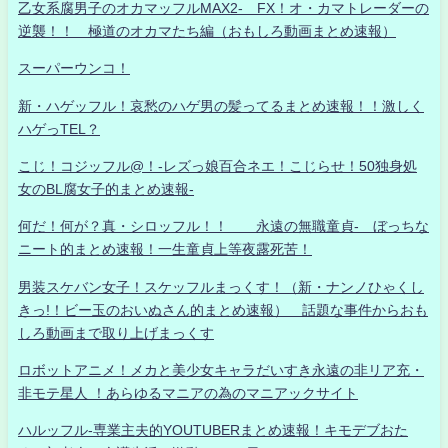
乙女系腐男子のオカマッフルMAX2- FX！オ・カマトレーダーの
逆襲！！ 極道のオカマたち編（おもしろ動画まとめ速報）
スーパーウンコ！
新・ハゲッフル！哀愁のハゲ男の髪ってるまとめ速報！！激しく
ハゲっTEL？
こじ！コジッフル@！-レズっ娘百合ネエ！こじらせ！50独身処
女のBL腐女子的まとめ速報-
何だ！何が？真・シロッフル！！ 永遠の無職童貞- ぼっちな
ニート的まとめ速報！一生童貞上等夜露死苦！
男装スケバン女子！スケッフルまっくす！（新・ナンノひゃくし
きっ!！ビー玉のおいぬさん的まとめ速報） 話題な事件からおも
しろ動画まで取り上げまっくす
ロボットアニメ！メカと美少女キャラだいすき永遠の非リア充・
非モテ星人 ！あらゆるマニアの為のマニアックサイト
ハルッフル-専業主夫的YOUTUBERまとめ速報！キモデブおた