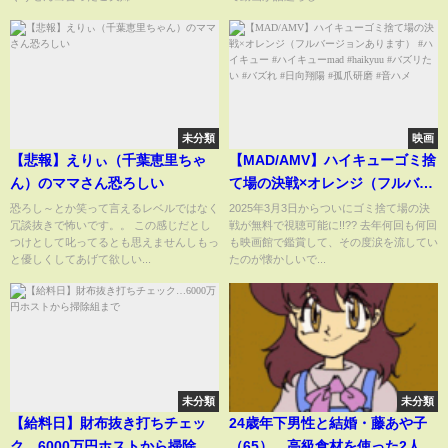
未分類
映画
【悲報】えりぃ（千葉恵里ちゃ
【MAD/AMV】ハイキューゴミ捨
ん）のママさん恐ろしい
て場の決戦×オレンジ（フルバー
ジョンあります） #ハイキュー #
恐ろし～とか笑って言えるレベルではなく
2025年3月3日からついにゴミ捨て場の決
冗談抜きで怖いです。。 この感じだとし
戦が無料で視聴可能に!!?? 去年何回も何回
ハイキューmad #haikyuu #バズ
つけとして叱ってるとも思えませんしもっ
も映画館で鑑賞して、その度涙を流してい
リたい #バズれ #日向翔陽 #孤爪
と優しくしてあげて欲しい...
たのが懐かしいで...
研磨 #音ハメ
未分類
未分類
【給料日】財布抜き打ちチェッ
24歳年下男性と結婚・藤あや子
ク…6000万円ホストから掃除組
（65）、高級食材を使った2人分