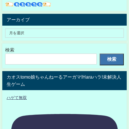
アーカイブ
検索
検索
カオスtomo娘ちゃんねーるアーガマ!Haraハラ!未解決人
生ゲーム
ハゲて無双