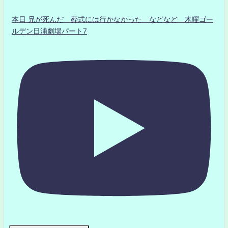
本日 兄が死んだ 葬式には行かなかった などなど 木曜ゴー
ルデン日浦劇場パート7