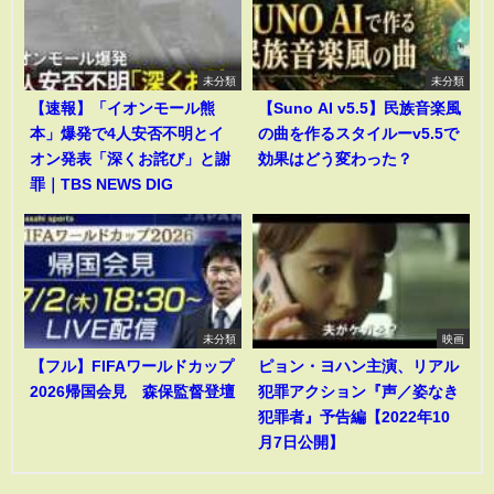
未分類
未分類
【速報】「イオンモール熊
【Suno AI v5.5】民族音楽風
本」爆発で4人安否不明とイ
の曲を作るスタイルーv5.5で
オン発表「深くお詫び」と謝
効果はどう変わった？
罪｜TBS NEWS DIG
未分類
映画
【フル】FIFAワールドカップ
ピョン・ヨハン主演、リアル
2026帰国会見 森保監督登壇
犯罪アクション『声／姿なき
犯罪者』予告編【2022年10
月7日公開】