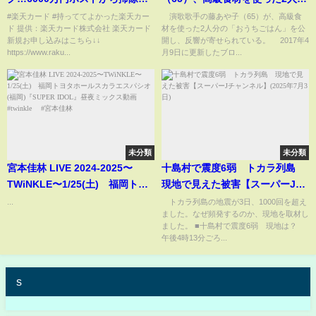
まで
の“おうちごはん”披露(ABEMA
#楽天カード #持っててよかった楽天カー
演歌歌手の藤あや子（65）が、高級食
ド 提供：楽天カード株式会社 楽天カード
材を使った2人分の「おうちごはん」を公
TIMES)
新規お申し込みはこちら↓↓
開し、反響が寄せられている。 2017年4
https://www.raku...
月9日に更新したブロ...
未分類
未分類
宮本佳林 LIVE 2024-2025〜
十島村で震度6弱 トカラ列島
TWiNKLE〜1/25(土) 福岡トヨ
現地で見えた被害【スーパーJチ
タホールスカラエスパシオ (福
ャンネル】(2025年7月3日)
...
トカラ列島の地震が3日、1000回を超え
ました。なぜ頻発するのか、現地を取材し
岡)『SUPER IDOL』昼夜ミック
ました。 ■十島村で震度6弱 現地は？
ス動画 #twinkle #宮本佳林
午後4時13分ごろ...
s