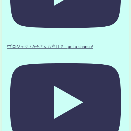
/プロジェクトA子さんも注目？ get a chance!