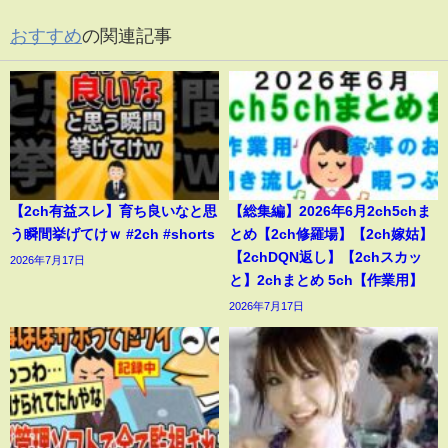
おすすめ
の関連記事
【2ch有益スレ】育ち良いなと思
【総集編】2026年6月2ch5chま
う瞬間挙げてけｗ #2ch #shorts
とめ【2ch修羅場】【2ch嫁姑】
【2chDQN返し】【2chスカッ
2026年7月17日
と】2chまとめ 5ch【作業用】
2026年7月17日