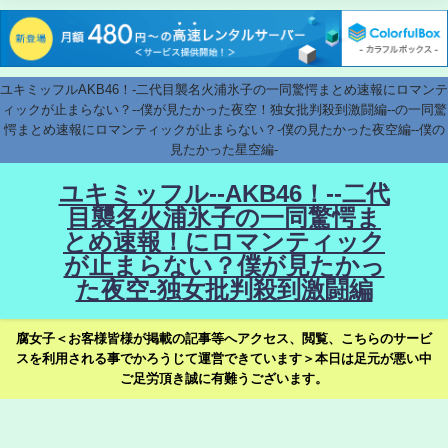
ユキミッフルAKB46！-二代目襲名火浦氷子の一同驚愕まとめ速報にロマンテ
ィックが止まらない？--僕が見たかった夜空！独女批判殺到激闘編--の一同驚
愕まとめ速報にロマンティックが止まらない？-僕の見たかった夜空編--僕の
見たかった星空編-
ユキミッフル--AKB46！--二代
目襲名火浦氷子の一同驚愕ま
とめ速報！にロマンティック
が止まらない？僕が見たかっ
た夜空-独女批判殺到激闘編
腐女子＜お客様皆様が掲載の記事等へアクセス、閲覧、こちらのサービ
スを利用される事でかろうじて運営できています＞本日は足元が悪い中
ご足労頂き誠に有難うございます。