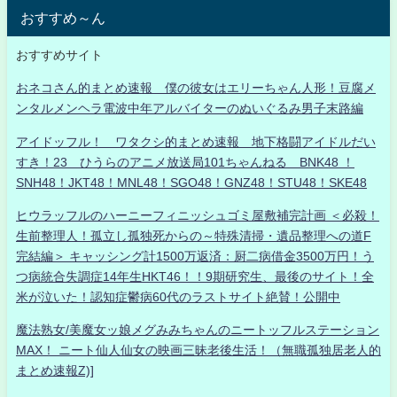
おすすめ～ん
おすすめサイト
おネコさん的まとめ速報 僕の彼女はエリーちゃん人形！豆腐メ
ンタルメンヘラ電波中年アルバイターのぬいぐるみ男子末路編
アイドッフル！ ワタクシ的まとめ速報 地下格闘アイドルだい
すき！23 ひうらのアニメ放送局101ちゃんねる BNK48 ！
SNH48！JKT48！MNL48！SGO48！GNZ48！STU48！SKE48
ヒウラッフルのハーニーフィニッシュゴミ屋敷補完計画 ＜必殺！
生前整理人！孤立し孤独死からの～特殊清掃・遺品整理への道F
完結編＞ キャッシング計1500万返済：厨二病借金3500万円！う
つ病統合失調症14年生HKT46！！9期研究生、最後のサイト！全
米が泣いた！認知症鬱病60代のラストサイト絶賛！公開中
魔法熟女/美魔女ッ娘メグみみちゃんのニートッフルステーション
MAX！ ニート仙人仙女の映画三昧老後生活！（無職孤独居老人的
まとめ速報Z)]