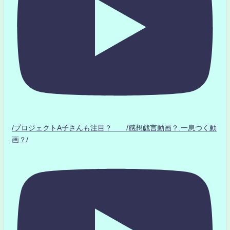
/プロジェクトA子さんも注目？ /感想戯言動画？.一息つく動
画？/