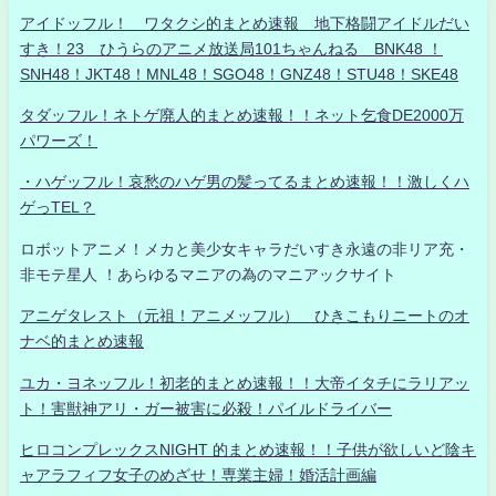
アイドッフル！ ワタクシ的まとめ速報 地下格闘アイドルだい
すき！23 ひうらのアニメ放送局101ちゃんねる BNK48 ！
SNH48！JKT48！MNL48！SGO48！GNZ48！STU48！SKE48
タダッフル！ネトゲ廃人的まとめ速報！！ネット乞食DE2000万
パワーズ！
・ハゲッフル！哀愁のハゲ男の髪ってるまとめ速報！！激しくハ
ゲっTEL？
ロボットアニメ！メカと美少女キャラだいすき永遠の非リア充・
非モテ星人 ！あらゆるマニアの為のマニアックサイト
アニゲタレスト（元祖！アニメッフル） ひきこもりニートのオ
ナベ的まとめ速報
ユカ・ヨネッフル！初老的まとめ速報！！大帝イタチにラリアッ
ト！害獣神アリ・ガー被害に必殺！パイルドライバー
ヒロコンプレックスNIGHT 的まとめ速報！！子供が欲しいど陰キ
ャアラフィフ女子のめざせ！専業主婦！婚活計画編