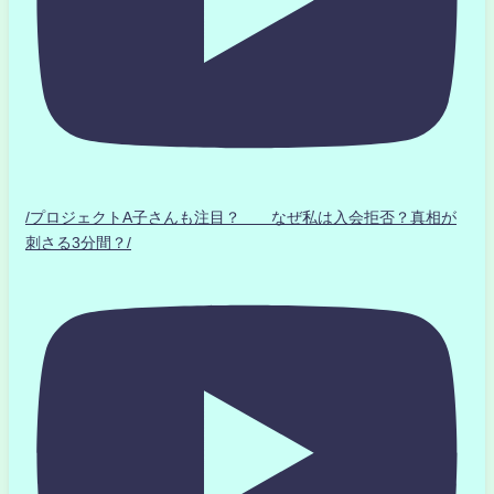
/プロジェクトA子さんも注目？ なぜ私は入会拒否？真相が
刺さる3分間？/