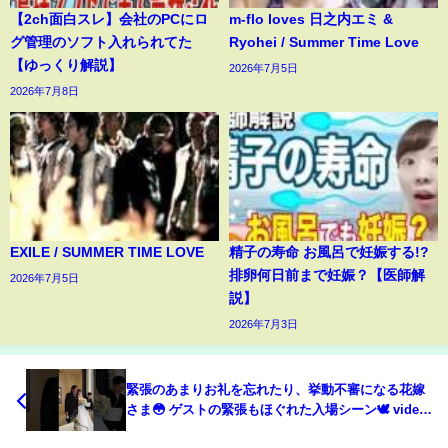
【2ch面白スレ】会社のPCにロ
m-flo loves 日之内エミ &
グ管理のソフト入れられてた
Ryohei / Summer Time Love
【ゆっくり解説】
2026年7月5日
2026年7月8日
EXILE / SUMMER TIME LOVE
精子の寿命 お風呂で妊娠する!?
排卵何日前まで妊娠？【医師解
2026年7月5日
説】
2026年7月3日
緊張のあまりお礼を忘れたり、挙動不審になる花嫁
さま😳 ゲストの緊張もほぐれた入場シーン🕊️ video
by...@ms_223_wedding さま #プラコレ #挙式演出