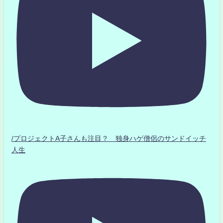
/プロジェクトA子さんも注目？ 独身ハゲ僧侶のサンドイッチ
人生