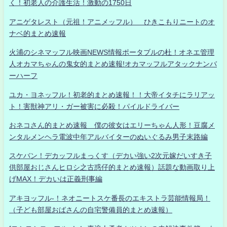
く！初老人の介護生活！激動の1750日
アニゲタレスト（元祖！アニメッフル） ひきこもりニートのオ
ナベ的まとめ速報
火浦のシネマッフル映画NEWS情報ポータブルの杜！オネエ管理
人オカマちゃんの鬼女的まとめ速報!オカマッフルアタックナンバ
ーハーフ
ユカ・ヨネッフル！初老的まとめ速報！！大帝イタチにラリアッ
ト！害獣神アリ・ガー被害に必殺！パイルドライバー
おネコさん的まとめ速報 僕の彼女はエリーちゃん人形！豆腐メ
ンタルメンヘラ電波中年アルバイターのぬいぐるみ男子末路編
スケバン！デカッフルまっくす（デカい強い2次元嫁だいすき子
供部屋おじさんヒロシ之古惑仔的まとめ速報）話題な動画取り上
げMAX！デカいは正義刑事編
アキヨッフル-！ネオニートスケ番長のエキストラ芸能情報局！
（子ども部屋おばさんの自宅警備員的まとめ速報）