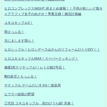
ヒロコンプレックスNIGHT 的まとめ速報！！子供が欲しいど陰キ
ャアラフィフ女子のめざせ！専業主婦！婚活計画編
ユキユキッフル3！
萌えっふる！
天にまします我ら！
ヒロシッフル！ヒロシデース山さんのリフォームひとりDIY！！
ヒロユキユキッフルMAX！スーパークッキング！
徹夜DEテツヤッフル!！レトロ館2号店！
剛Q超児ともっふる！
ヤナッフル ゲームだいすき6！放送局
ヒウラー総統の野望
三代目 ユキユキッフル 花のひうら組! 見参！