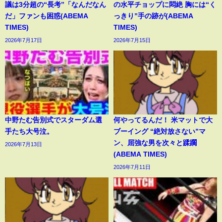
議は3分超の“長考”「なんだなん
の水平チョップに悶絶 胸には“く
だ」ファンも困惑(ABEMA
っきり”手の跡が(ABEMA
TIMES)
TIMES)
2026年7月17日
2026年7月15日
中野たむ告別式でスターダム選
何やってるんだ！ 米マットで大
手たち大号泣。
ブーイング “絶対放さない”マ
ン、屈強な男を次々と蹂躙
2026年7月13日
(ABEMA TIMES)
2026年7月11日