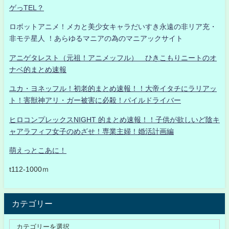
ゲっTEL？
ロボットアニメ！メカと美少女キャラだいすき永遠の非リア充・
非モテ星人 ！あらゆるマニアの為のマニアックサイト
アニゲタレスト（元祖！アニメッフル） ひきこもりニートのオ
ナベ的まとめ速報
ユカ・ヨネッフル！初老的まとめ速報！！大帝イタチにラリアッ
ト！害獣神アリ・ガー被害に必殺！パイルドライバー
ヒロコンプレックスNIGHT 的まとめ速報！！子供が欲しいど陰キ
ャアラフィフ女子のめざせ！専業主婦！婚活計画編
萌えっとこあに！
t112-1000ｍ
カテゴリー