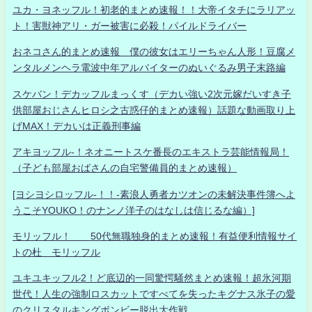
ユカ・ヨネッフル！初老的まとめ速報！！大帝イタチにラリアッ
ト！害獣神アリ・ガー被害に必殺！パイルドライバー
おネコさん的まとめ速報 僕の彼女はエリーちゃん人形！豆腐メ
ンタルメンヘラ電波中年アルバイターのぬいぐるみ男子末路編
スケバン！デカッフルまっくす（デカい強い2次元嫁だいすき子
供部屋おじさんヒロシ之古惑仔的まとめ速報）話題な動画取り上
げMAX！デカいは正義刑事編
アキヨッフル-！ネオニートスケ番長のエキストラ芸能情報局！
（子ども部屋おばさんの自宅警備員的まとめ速報）
[ヨシヨシロッフル-！！-素浪人勇者カツオンの未解決事件簿へよ
うこそYOUKO！のナンノ洋子のはなしは信じるな編）]
モリッフル！ 50代無職独身的まとめ速報！有益便利情報サイ
トの杜 モリッフル
ユキユキッフル2！ど底辺的一同驚愕騒然まとめ速報！超氷河期
世代！人生の強制ロスカットですべてを失ったキグナス氷子の愛
のクリスタルキングボンビー脱出大作戦