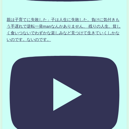
親は子育てに失敗した」子は人生に失敗した。負けに気付きも
う手遅れで逆転一発manなんかありません、 残りの人生、貧し
く食いつないでわずかな楽しみなど見つけて生きていくしかな
いのです。ないのです。