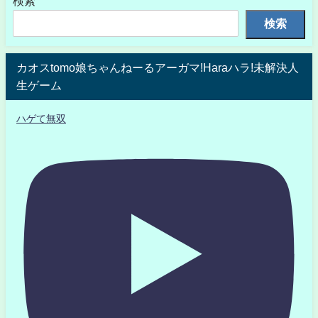
検索
検索
カオスtomo娘ちゃんねーるアーガマ!Haraハラ!未解決人
生ゲーム
ハゲて無双