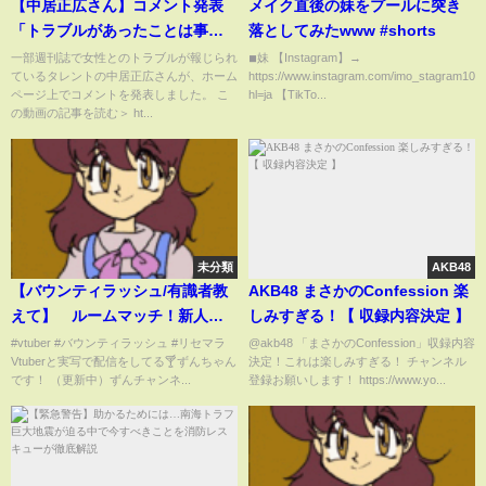
【中居正広さん】コメント発表
メイク直後の妹をプールに突き
「トラブルがあったことは事実
落としてみたwww #shorts
です」 沈黙の理由…今後の芸能
一部週刊誌で女性とのトラブルが報じられ
◾︎妹 【Instagram】→
ているタレントの中居正広さんが、ホーム
https://www.instagram.com/imo_stagram10/?
活動は
ページ上でコメントを発表しました。 こ
hl=ja 【TikTo...
の動画の記事を読む＞ ht...
未分類
AKB48
【バウンティラッシュ/有識者教
AKB48 まさかのConfession 楽
えて】 ルームマッチ！新人船
しみすぎる！【 収録内容決定 】
長の海賊生活【ずんちゃん/ONE
#vtuber #バウンティラッシュ #リセマラ
@akb48 「まさかのConfession」収録内容
Vtuberと実写で配信をしてる🍸ずんちゃん
決定！これは楽しみすぎる！ チャンネル
PIECE バウンティラッシュ】
です！ （更新中）ずんチャンネ...
登録お願いします！ https://www.yo...