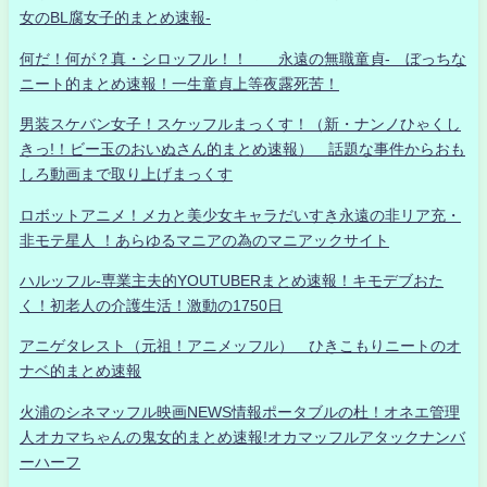
女のBL腐女子的まとめ速報-
何だ！何が？真・シロッフル！！ 永遠の無職童貞- ぼっちな
ニート的まとめ速報！一生童貞上等夜露死苦！
男装スケバン女子！スケッフルまっくす！（新・ナンノひゃくし
きっ!！ビー玉のおいぬさん的まとめ速報） 話題な事件からおも
しろ動画まで取り上げまっくす
ロボットアニメ！メカと美少女キャラだいすき永遠の非リア充・
非モテ星人 ！あらゆるマニアの為のマニアックサイト
ハルッフル-専業主夫的YOUTUBERまとめ速報！キモデブおた
く！初老人の介護生活！激動の1750日
アニゲタレスト（元祖！アニメッフル） ひきこもりニートのオ
ナベ的まとめ速報
火浦のシネマッフル映画NEWS情報ポータブルの杜！オネエ管理
人オカマちゃんの鬼女的まとめ速報!オカマッフルアタックナンバ
ーハーフ