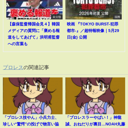
未分類
国際
【森保監督帰国会見４】韓国
映画 『TOKYO BURST-犯罪
メディアの質問に「褒める報
都市-』／超特報映像｜5月29
道をしてあげて」洪明甫監督
日(金) 公開
への言葉も
プロレス
の関連記事
「プロレス技やん」小兵力士、
「プロレスラーやばい！」神龍
珍しい“驚愕”の投げで物言い協
誠、おねだりが裏目…NOAH丸藤