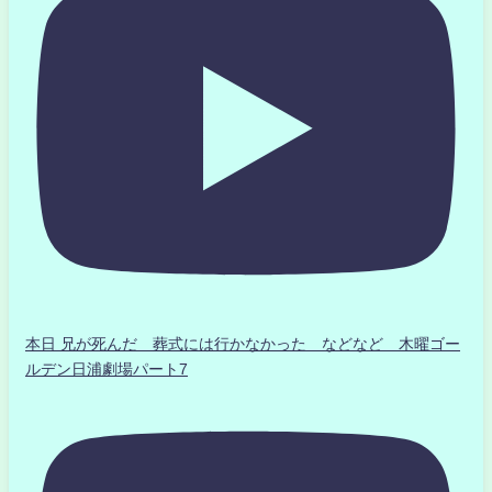
本日 兄が死んだ 葬式には行かなかった などなど 木曜ゴー
ルデン日浦劇場パート7