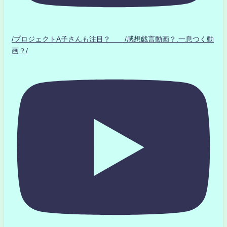
/プロジェクトA子さんも注目？ /感想戯言動画？.一息つく動
画？/