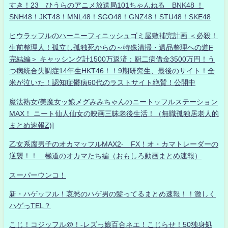
すき！23 ひうらのアニメ放送局101ちゃんねる BNK48 ！
SNH48！JKT48！MNL48！SGO48！GNZ48！STU48！SKE48
ヒウラッフルのハーニーフィニッシュゴミ屋敷補完計画 ＜必殺！
生前整理人！孤立し孤独死からの～特殊清掃・遺品整理への道F
完結編＞ キャッシング計1500万返済：厨二病借金3500万円！う
つ病統合失調症14年生HKT46！！9期研究生、最後のサイト！全
米が泣いた！認知症鬱病60代のラストサイト絶賛！公開中
魔法熟女/美魔女ッ娘メグみみちゃんのニートッフルステーション
MAX！ ニート仙人仙女の映画三昧老後生活！（無職孤独居老人的
まとめ速報Z)]
乙女系腐男子のオカマッフルMAX2- FX！オ・カマトレーダーの
逆襲！！ 極道のオカマたち編（おもしろ動画まとめ速報）
スーパーウンコ！
新・ハゲッフル！哀愁のハゲ男の髪ってるまとめ速報！！激しく
ハゲっTEL？
こじ！コジッフル@！-レズっ娘百合ネエ！こじらせ！50独身処