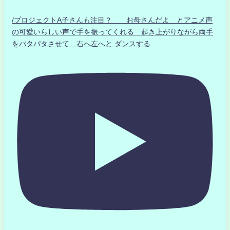
/プロジェクトA子さんも注目？ お母さんだよ とアニメ声
の可愛いらしい声で手を振ってくれる 起き上がりながら両手
をパタパタさせて 右へ左へと ダンスする