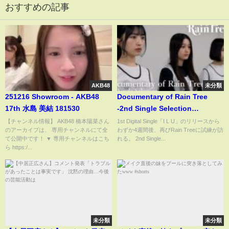
おすすめの記事
AKB48
未分類
251216 Showroom - AKB48
Documentary of Rain Tree
17th 水島 美結 181530
-2nd Single Selection
EPISODE1-
【チャンネル情報】 AKB48 橋本陽菜さん
1st Digital Single「I L U」のリリースから
のアーカイブは、 専用チャンネルにて全
わずか4週間後、再びRain Treeに試練が訪
て公開中です！ ▼ 専用チャンネルはこち
れる。 2nd Single...
ら https:/...
未分類
未分類