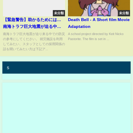
未分類
未分類
【緊急警告】助かるためには…
Death Bell - A Short film Movie
南海トラフ巨大地震が迫る中で
Adaptation
今すべきことを消防レスキュー
南海トラフ巨大地震が迫り来る中での防災
A school project directed by Keit Nicko
の参考にしてください。 就労施設を利用
Pastorite. The film is set in ...
が徹底解説
してみたい、スタッフとしての採用関係の
話を聞いてみたい方は下記ア...
s