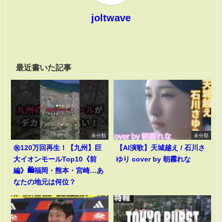
joltwave
最近書いた記事
未分類
未分類
㊗️120万回再生！【九州】巨
【AI演歌】天城越え / 石川さ
大イオンモールTop10《前
ゆり cover by 朝霧れな
編》🛍️福岡・熊本・宮崎…あ
なたの地元は何位？