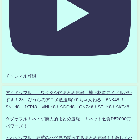
チャンネル登録
アイドッフル！ ワタクシ的まとめ速報 地下格闘アイドルだい
すき！23 ひうらのアニメ放送局101ちゃんねる BNK48 ！
SNH48！JKT48！MNL48！SGO48！GNZ48！STU48！SKE48
タダッフル！ネトゲ廃人的まとめ速報！！ネット乞食DE2000万
パワーズ！
・ハゲッフル！哀愁のハゲ男の髪ってるまとめ速報！！激しくハ