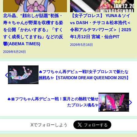
北斗晶、“顔出しが話題”初孫・
【女子プロレス】 YUNA＆ソイ
寿々ちゃんが野菜を収穫する姿
vs DASH・チサコ＆松本浩代＜
を公開「かわいすぎる」「すく
令和アルテマパワーズ＞｜2025
すく成長してますね」などの反
年1月12日 宮城・仙台PIT
響(ABEMA TIMES)
2026年5月16日
2026年6月24日
🔥フワちゃん再デビュー戦‼️女子プロレスで新たな
挑戦💪✨【STARDOM DREAM QUEENDOM 2025】
🔥🎀フワちゃん再デビュー戦！葉月との熱戦で魅せ
たプロレス魂💪✨
Xでフォローしよう