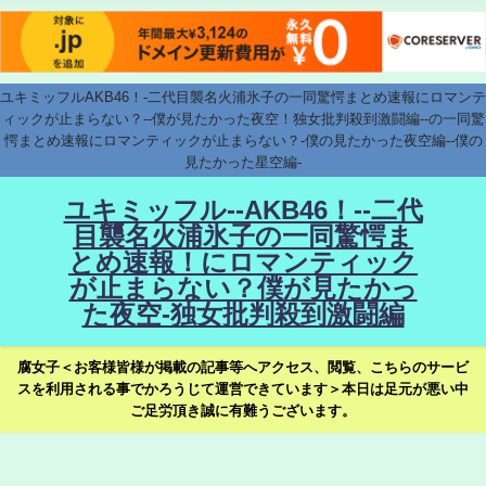
ユキミッフルAKB46！-二代目襲名火浦氷子の一同驚愕まとめ速報にロマンテ
ィックが止まらない？--僕が見たかった夜空！独女批判殺到激闘編--の一同驚
愕まとめ速報にロマンティックが止まらない？-僕の見たかった夜空編--僕の
見たかった星空編-
ユキミッフル--AKB46！--二代
目襲名火浦氷子の一同驚愕ま
とめ速報！にロマンティック
が止まらない？僕が見たかっ
た夜空-独女批判殺到激闘編
腐女子＜お客様皆様が掲載の記事等へアクセス、閲覧、こちらのサービ
スを利用される事でかろうじて運営できています＞本日は足元が悪い中
ご足労頂き誠に有難うございます。