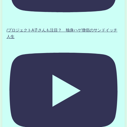
/プロジェクトA子さんも注目？ 独身ハゲ僧侶のサンドイッチ
人生