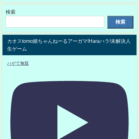
検索
検索
カオスtomo娘ちゃんねーるアーガマ!Haraハラ!未解決人
生ゲーム
ハゲて無双