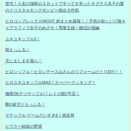
世代！人生の強制ロスカットですべてを失ったキグナス氷子の愛
のクリスタルキングボンビー脱出大作戦
ヒロコンプレックスNIGHT 的まとめ速報！！子供が欲しいど陰キ
ャアラフィフ女子のめざせ！専業主婦！婚活計画編
ユキユキッフル3！
萌えっふる！
天にまします我ら！
ヒロシッフル！ヒロシデース山さんのリフォームひとりDIY！！
ヒロユキユキッフルMAX！スーパークッキング！
徹夜DEテツヤッフル!！レトロ館2号店！
剛Q超児ともっふる！
ヤナッフル ゲームだいすき6！放送局
ヒウラー総統の野望