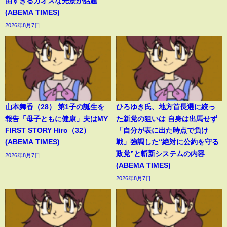
由すぎるカオスな光景が話題
(ABEMA TIMES)
2026年8月7日
山本舞香（28） 第1子の誕生を
ひろゆき氏、地方首長選に絞っ
報告「母子ともに健康」夫はMY
た新党の狙いは 自身は出馬せず
FIRST STORY Hiro（32）
「自分が表に出た時点で負け
(ABEMA TIMES)
戦」強調した“絶対に公約を守る
政党”と斬新システムの内容
2026年8月7日
(ABEMA TIMES)
2026年8月7日