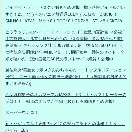
アイドッフル！ ワタクシ的まとめ速報 地下格闘アイドルだい
すき！23 ひうらのアニメ放送局101ちゃんねる BNK48 ！
SNH48！JKT48！MNL48！SGO48！GNZ48！STU48！SKE48
ヒウラッフルのハーニーフィニッシュゴミ屋敷補完計画 ＜必殺！
生前整理人！孤立し孤独死からの～特殊清掃・遺品整理への道F
完結編＞ キャッシング計1500万返済：厨二病借金3500万円！う
つ病統合失調症14年生HKT46！！9期研究生、最後のサイト！全
米が泣いた！認知症鬱病60代のラストサイト絶賛！公開中
魔法熟女/美魔女ッ娘メグみみちゃんのニートッフルステーション
MAX！ ニート仙人仙女の映画三昧老後生活！（無職孤独居老人的
まとめ速報Z)]
乙女系腐男子のオカマッフルMAX2- FX！オ・カマトレーダーの
逆襲！！ 極道のオカマたち編（おもしろ動画まとめ速報）
スーパーウンコ！
新・ハゲッフル！哀愁のハゲ男の髪ってるまとめ速報！！激しく
ハゲっTEL？