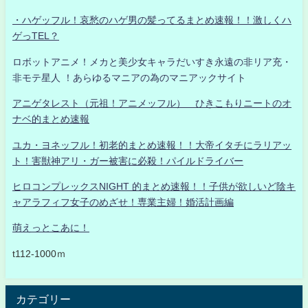
・ハゲッフル！哀愁のハゲ男の髪ってるまとめ速報！！激しくハ
ゲっTEL？
ロボットアニメ！メカと美少女キャラだいすき永遠の非リア充・
非モテ星人 ！あらゆるマニアの為のマニアックサイト
アニゲタレスト（元祖！アニメッフル） ひきこもりニートのオ
ナベ的まとめ速報
ユカ・ヨネッフル！初老的まとめ速報！！大帝イタチにラリアッ
ト！害獣神アリ・ガー被害に必殺！パイルドライバー
ヒロコンプレックスNIGHT 的まとめ速報！！子供が欲しいど陰キ
ャアラフィフ女子のめざせ！専業主婦！婚活計画編
萌えっとこあに！
t112-1000ｍ
カテゴリー