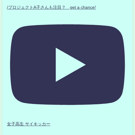
/プロジェクトA子さんも注目？ get a chance!
女子高生 サイキッカー