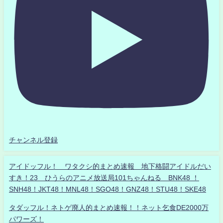
チャンネル登録
アイドッフル！ ワタクシ的まとめ速報 地下格闘アイドルだい
すき！23 ひうらのアニメ放送局101ちゃんねる BNK48 ！
SNH48！JKT48！MNL48！SGO48！GNZ48！STU48！SKE48
タダッフル！ネトゲ廃人的まとめ速報！！ネット乞食DE2000万
パワーズ！