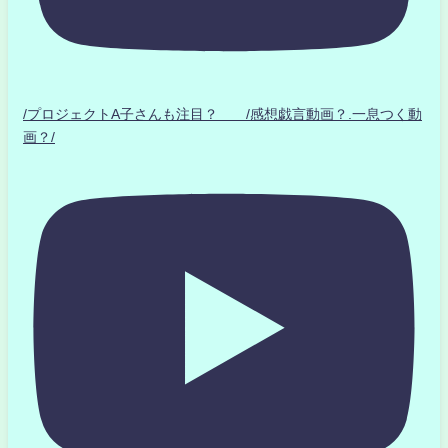
/プロジェクトA子さんも注目？ /感想戯言動画？.一息つく動
画？/