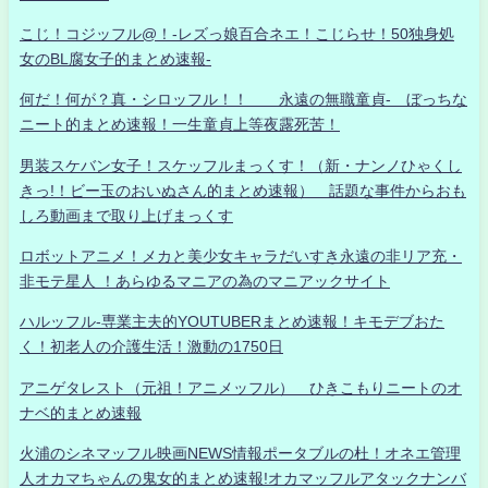
こじ！コジッフル@！-レズっ娘百合ネエ！こじらせ！50独身処
女のBL腐女子的まとめ速報-
何だ！何が？真・シロッフル！！ 永遠の無職童貞- ぼっちな
ニート的まとめ速報！一生童貞上等夜露死苦！
男装スケバン女子！スケッフルまっくす！（新・ナンノひゃくし
きっ!！ビー玉のおいぬさん的まとめ速報） 話題な事件からおも
しろ動画まで取り上げまっくす
ロボットアニメ！メカと美少女キャラだいすき永遠の非リア充・
非モテ星人 ！あらゆるマニアの為のマニアックサイト
ハルッフル-専業主夫的YOUTUBERまとめ速報！キモデブおた
く！初老人の介護生活！激動の1750日
アニゲタレスト（元祖！アニメッフル） ひきこもりニートのオ
ナベ的まとめ速報
火浦のシネマッフル映画NEWS情報ポータブルの杜！オネエ管理
人オカマちゃんの鬼女的まとめ速報!オカマッフルアタックナンバ