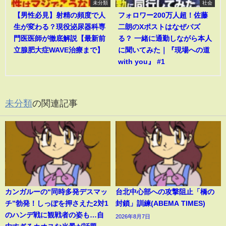
未分類
社会
【男性必見】射精の頻度で人
フォロワー200万人超！佐藤
生が変わる？現役泌尿器科専
二朗のXポストはなぜバズ
門医医師が徹底解説【最新前
る？ 一緒に通勤しながら本人
立腺肥大症WAVE治療まで】
に聞いてみた｜『現場への道
with you』 #1
未分類
の関連記事
カンガルーの“同時多発デスマッ
台北中心部への攻撃阻止「橋の
チ”勃発！しっぽを押さえた2対1
封鎖」訓練(ABEMA TIMES)
のハンデ戦に観戦者の姿も…自
2026年8月7日