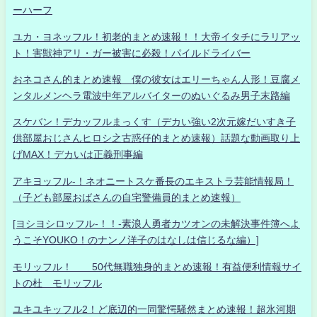
ーハーフ
ユカ・ヨネッフル！初老的まとめ速報！！大帝イタチにラリアッ
ト！害獣神アリ・ガー被害に必殺！パイルドライバー
おネコさん的まとめ速報 僕の彼女はエリーちゃん人形！豆腐メ
ンタルメンヘラ電波中年アルバイターのぬいぐるみ男子末路編
スケバン！デカッフルまっくす（デカい強い2次元嫁だいすき子
供部屋おじさんヒロシ之古惑仔的まとめ速報）話題な動画取り上
げMAX！デカいは正義刑事編
アキヨッフル-！ネオニートスケ番長のエキストラ芸能情報局！
（子ども部屋おばさんの自宅警備員的まとめ速報）
[ヨシヨシロッフル-！！-素浪人勇者カツオンの未解決事件簿へよ
うこそYOUKO！のナンノ洋子のはなしは信じるな編）]
モリッフル！ 50代無職独身的まとめ速報！有益便利情報サイ
トの杜 モリッフル
ユキユキッフル2！ど底辺的一同驚愕騒然まとめ速報！超氷河期