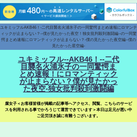
ユキミッフルAKB46！-二代目襲名火浦氷子の一同驚愕まとめ速報にロマンテ
ィックが止まらない？--僕が見たかった夜空！独女批判殺到激闘編--の一同驚
愕まとめ速報にロマンティックが止まらない？-僕の見たかった夜空編--僕の
見たかった星空編-
ユキミッフル--AKB46！--二代
目襲名火浦氷子の一同驚愕ま
とめ速報！にロマンティック
が止まらない？僕が見たかっ
た夜空-独女批判殺到激闘編
腐女子＜お客様皆様が掲載の記事等へアクセス、閲覧、こちらのサービ
スを利用される事でかろうじて運営できています＞本日は足元が悪い中
ご足労頂き誠に有難うございます。