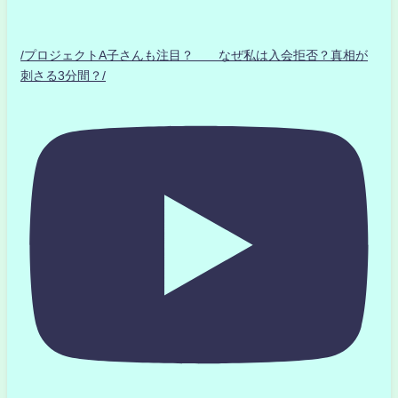
/プロジェクトA子さんも注目？ なぜ私は入会拒否？真相が
刺さる3分間？/