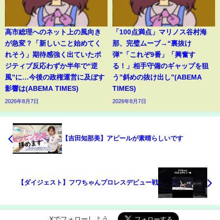
高市総理へのネット上の風向き
「100点満点」マリノス谷村海
が急変？「新しいこと始めてく
那、完璧ムーブ→“裏抜け
れそう」期待感強く出ていたポ
弾”「これぞ9番」「興奮す
ジティブ反応わずか半年で“逆
る！」相手守備のギャップを狙
風”に…今後の政権運営に及ぼす
う”斜めの抜け出し”(ABEMA
影響は(ABEMA TIMES)
TIMES)
2026年8月7日
2026年8月7日
【吉田知那美】アピールが素晴らしいです
【ダイジェスト】フワちゃんプロレスデビュー戦
Xでフォローしよう