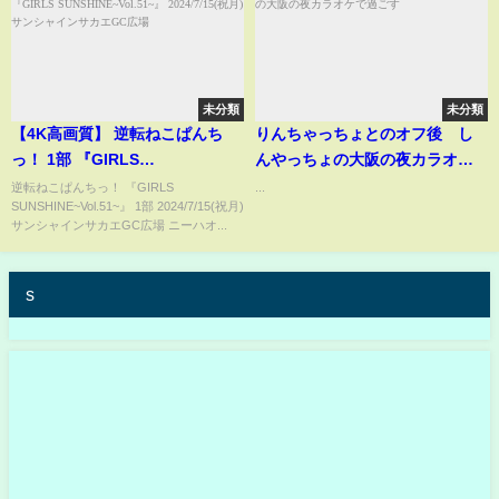
未分類
未分類
【4K高画質】 逆転ねこぱんち
りんちゃっちょとのオフ後 し
っ！ 1部 『GIRLS
んやっちょの大阪の夜カラオケ
SUNSHINE~Vol.51~』
で過ごす
逆転ねこぱんちっ！ 『GIRLS
...
SUNSHINE~Vol.51~』 1部 2024/7/15(祝月)
2024/7/15(祝月)サンシャインサ
サンシャインサカエGC広場 ニーハオ...
カエGC広場
s