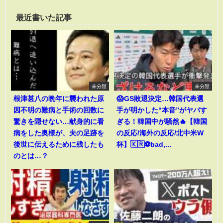
最近書いた記事
未分類
未分類
根津甚八の晩年に襲われた原
😱GS敗退決定…韓国代表選
因不明の難病と手術の回数に
手が明かした“本音”がヤバす
驚きを隠せない…献身的に看
ぎる！韓国中が騒然🔥【韓国
病をした奥様が、夫の足跡を
の反応/海外の反応/北中米W
後世に伝えるために残したも
杯】🇰🇷⚽bad,...
のとは…？