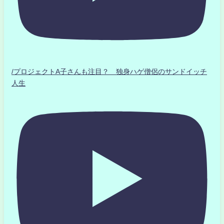
/プロジェクトA子さんも注目？ 独身ハゲ僧侶のサンドイッチ
人生