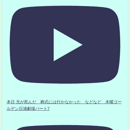
本日 兄が死んだ 葬式には行かなかった などなど 木曜ゴー
ルデン日浦劇場パート7