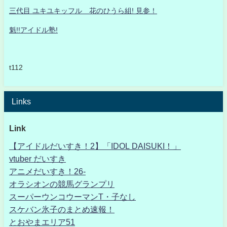
三代目 ユキユキッフル 花のひうら組! 見参！
魁!!アイドル塾!
t112
Links
Link
【アイドルだいすき！2】「IDOL DAISUKI！」
vtuber だいすき
アニメだいすき！26-
オラシオンの競馬グランプリ
スーパーウンコウーマンT・子なし
スケバン氷子のまとめ速報！
とおやまエリア51