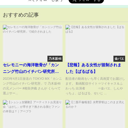
おすすめの記事
乃木坂46
金バエ
セレモニーの海洋散骨が「カン
【悲報】ある女性が規制されま
ニング竹山のイチバン研究所」
した【ぱるぱる】
で紹介されました
2023年4月1日放送の TOKYO MX「カンニ
配信者の動画をいち早く高画質でお届けし
ング竹山のイチバン研究所」で 乃木坂46
ます。 動画配信サイト⇒ツイキャス＆ふ
の元メンバー #相良伊織 さんが くらべて
わっち 出演者 ⇒金バエ、しんや
選ぶサー...
っちょ、ぱるぱる、せいじ ...