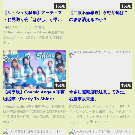
未分類
未分類
【シュシュ女騒動】アーティス
【二股不倫報道】永野芽郁はこ
トお見送り会「はがし」が早す
のまま消えるのか？
ぎ？推される側とファンの本音
. ◆続きをノーカットで視聴
...
▷https://abema.go.link/444Fn ◆過去の放
は？｜アベプラ
送回はこちら 【借金】“消費減税”で財政
悪...
未分類
未分類
【純享版】Cosmic Angels 宇宙
傘さし運転運転注意してみた。
啦啦隊〈Ready To Shine〉
右直事故未遂。
Official Performance｜全員閃耀
✨Ready to Shine主題曲純享版✨ 有看網路
雨の日は危険と違反がたくさん！ 狭いサ
版的觀眾都知道崔老師團隊在女孩們韓國特
イクリングロードも市道ですから違反です
舞台✨
訓期間有選出四個主題曲C位吧！ 這隻舞是
よ。 学生よりいい年したおっさんが目立
4個C位...
ちます。 二人乗りやスマホ...