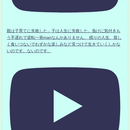
親は子育てに失敗した」子は人生に失敗した。負けに気付きも
う手遅れで逆転一発manなんかありません、 残りの人生、貧し
く食いつないでわずかな楽しみなど見つけて生きていくしかな
いのです。ないのです。