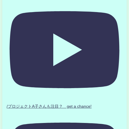
/プロジェクトA子さんも注目？ get a chance!