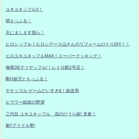
ユキユキッフル3！
萌えっふる！
天にまします我ら！
ヒロシッフル！ヒロシデース山さんのリフォームひとりDIY！！
ヒロユキユキッフルMAX！スーパークッキング！
徹夜DEテツヤッフル!！レトロ館2号店！
剛Q超児ともっふる！
ヤナッフル ゲームだいすき6！放送局
ヒウラー総統の野望
三代目 ユキユキッフル 花のひうら組! 見参！
魁!!アイドル塾!