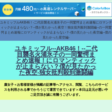
ユキミッフルAKB46！-二代目襲名火浦氷子の一同驚愕まとめ速報にロマンテ
ィックが止まらない？--僕が見たかった夜空！独女批判殺到激闘編--の一同驚
愕まとめ速報にロマンティックが止まらない？-僕の見たかった夜空編--僕の
見たかった星空編-
ユキミッフル--AKB46！--二代
目襲名火浦氷子の一同驚愕ま
とめ速報！にロマンティック
が止まらない？僕が見たかっ
た夜空-独女批判殺到激闘編
腐女子＜お客様皆様が掲載の記事等へアクセス、閲覧、こちらのサービ
スを利用される事でかろうじて運営できています＞本日は足元が悪い中
ご足労頂き誠に有難うございます。