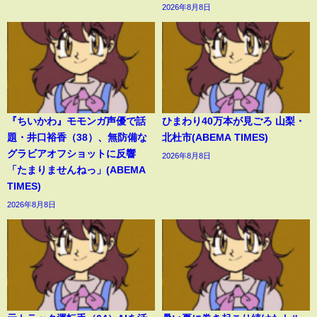
2026年8月8日
『ちいかわ』モモンガ声優で話
ひまわり40万本が見ごろ 山梨・
題・井口裕香（38）、無防備な
北杜市(ABEMA TIMES)
グラビアオフショットに反響
2026年8月8日
「たまりませんねっ」(ABEMA
TIMES)
2026年8月8日