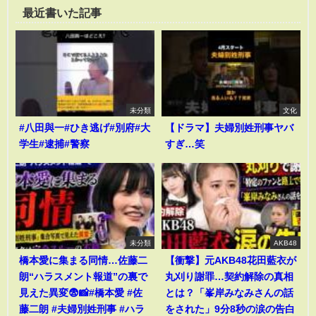
最近書いた記事
未分類
文化
#八田與一#ひき逃げ#別府#大
【ドラマ】夫婦別姓刑事ヤバ
学生#逮捕#警察
すぎ…笑
未分類
AKB48
橋本愛に集まる同情…佐藤二
【衝撃】元AKB48花田藍衣が
朗“ハラスメント報道”の裏で
丸刈り謝罪…契約解除の真相
見えた異変😨📸#橋本愛 #佐
とは？「峯岸みなみさんの話
藤二朗 #夫婦別姓刑事 #ハラ
をされた」9分8秒の涙の告白