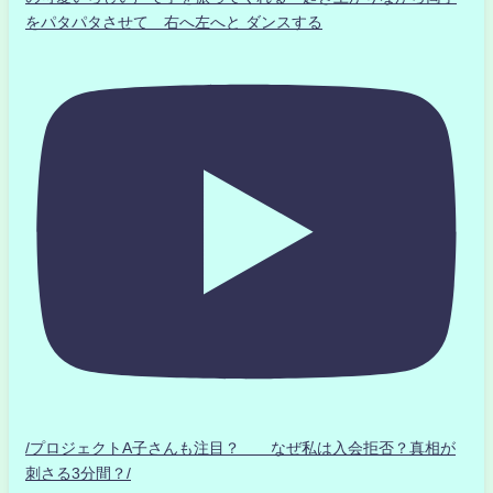
をパタパタさせて 右へ左へと ダンスする
/プロジェクトA子さんも注目？ なぜ私は入会拒否？真相が
刺さる3分間？/