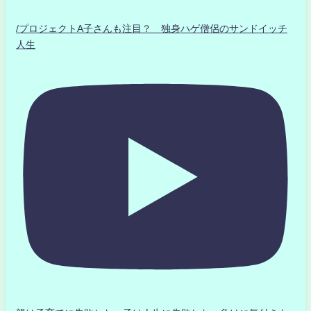
/プロジェクトA子さんも注目？ 独身ハゲ僧侶のサンドイッチ
人生