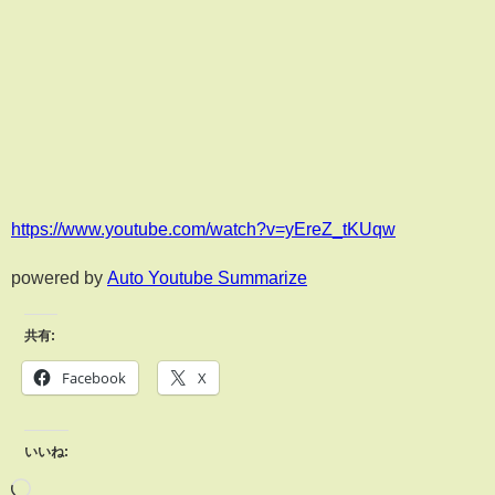
https://www.youtube.com/watch?v=yEreZ_tKUqw
powered by
Auto Youtube Summarize
共有:
Facebook
X
いいね: