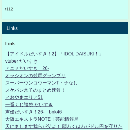
t112
Links
Link
【アイドルだいすき！2】「IDOL DAISUKI！」
vtuber だいすき
アニメだいすき！26-
オラシオンの競馬グランプリ
スーパーウンコウーマンT・子なし
スケバン氷子のまとめ速報！
とおやまエリア51
一番くじ福袋 だいすき
声優だいすき！26- bnk46
大阪エキストラNOTE！芸能情報局
天にまします我らが父よ！ 願わくはわがドル円を守りた