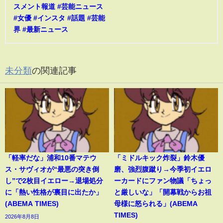
スメント報道 #芸能ニュース
#女優 #インスタ #話題 #芸能
界 #最新ニュース
未分類
の関連記事
「軽率だな」浦和10番マテウ
「ミドルキック炸裂」鈴木優
ス・サヴィオが“最悪の突き倒
磨、強烈腹蹴り→今季初イエロ
し”で2枚目イエロー→退場処分
ーカードにファン物議「ちょっ
に「熱い性格が裏目に出たか」
と厳しいな」「開幕戦からお祖
(ABEMA TIMES)
母様に怒られる」(ABEMA
TIMES)
2026年8月8日