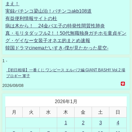
まえ！
実録パチンコ梁山泊！パチンコakb108道
有益便利情報サイトの杜
病は木から！ 24金バエ子の特発性間質性肺炎
真・モリタダッフル2！！50代無職独身ガチホモ童貞ギン
グ・ゲイなー女装子オネエ的まとめ速報
韓国ドラマcinemaだいすき-僕が見たかった星空-
1 -
【初日相場】一番くじ ワンピース エルバフ編 GIANT BASH!! Vol.2 場
ブロギー 軍子
2026/08/08
2026年1月
月
火
水
木
金
土
日
1
2
3
4