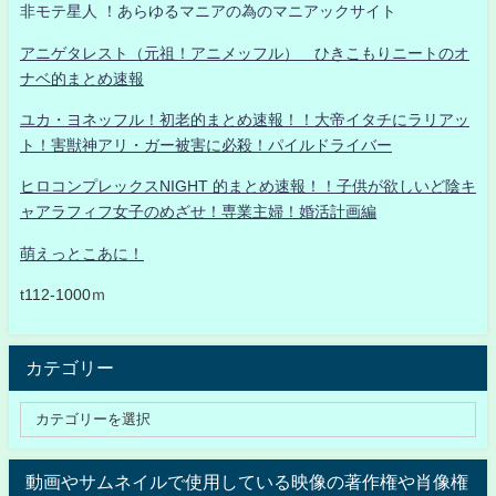
非モテ星人 ！あらゆるマニアの為のマニアックサイト
アニゲタレスト（元祖！アニメッフル） ひきこもりニートのオ
ナベ的まとめ速報
ユカ・ヨネッフル！初老的まとめ速報！！大帝イタチにラリアッ
ト！害獣神アリ・ガー被害に必殺！パイルドライバー
ヒロコンプレックスNIGHT 的まとめ速報！！子供が欲しいど陰キ
ャアラフィフ女子のめざせ！専業主婦！婚活計画編
萌えっとこあに！
t112-1000ｍ
カテゴリー
動画やサムネイルで使用している映像の著作権や肖像権