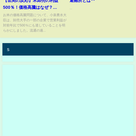
【世間の反応】米卸売の利益
避難所とは‥
500％！価格高騰はなぜ？
...
#shorts
お米の価格高騰問題について、小泉農水大
臣は、卸売大手の一部の企業で営業利益が
対前年比で500％にも達していることを明
らかにしました。流通の過...
s