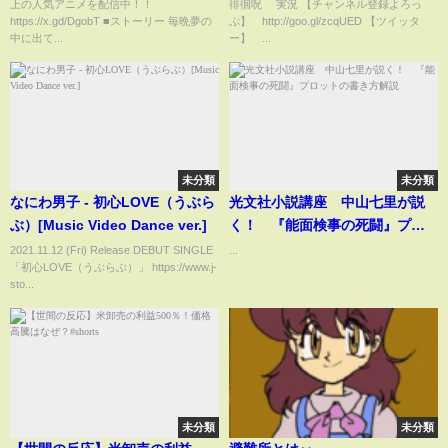
上の人気アニメを配信中！！
徘徊呪 実況 【チャンネル登録よろっ
https://x.gd/DgobT ■ストーリー 毎晩夢の
ぷ】 http://goo.gl/zcqUED 【ツイッタ
中に出て...
ー】 ...
未分類
未分類
なにわ男子 - 初心LOVE（うぶら
光文社小説講座 中山七里が説
ぶ）[Music Video Dance ver.]
く！ 『能面検事の死闘』プロ
ットの書き方解説
2021.11.12 (Fri) Release DEBUT SINGLE
...
「初心LOVE（うぶらぶ）」 https://www.j-
sto...
未分類
未分類