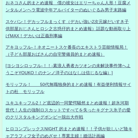
おネコさん的まとめ速報 僕の彼女はエリーちゃん人形！豆腐メ
ンタルメンヘラ電波中年アルバイターのぬいぐるみ男子末路編
スケバン！デカッフルまっくす（デカい強い2次元嫁だいすき子
供部屋おじさんヒロシ之古惑仔的まとめ速報）話題な動画取り上
げMAX！デカいは正義刑事編
アキヨッフル-！ネオニートスケ番長のエキストラ芸能情報局！
（子ども部屋おばさんの自宅警備員的まとめ速報）
[ヨシヨシロッフル-！！-素浪人勇者カツオンの未解決事件簿へよ
うこそYOUKO！のナンノ洋子のはなしは信じるな編）]
モリッフル！ 50代無職独身的まとめ速報！有益便利情報サイ
トの杜 モリッフル
ユキユキッフル2！ど底辺的一同驚愕騒然まとめ速報！超氷河期
世代！人生の強制ロスカットですべてを失ったキグナス氷子の愛
のクリスタルキングボンビー脱出大作戦
ヒロコンプレックスNIGHT 的まとめ速報！！子供が欲しいど陰キ
ャアラフィフ女子のめざせ！専業主婦！婚活計画編