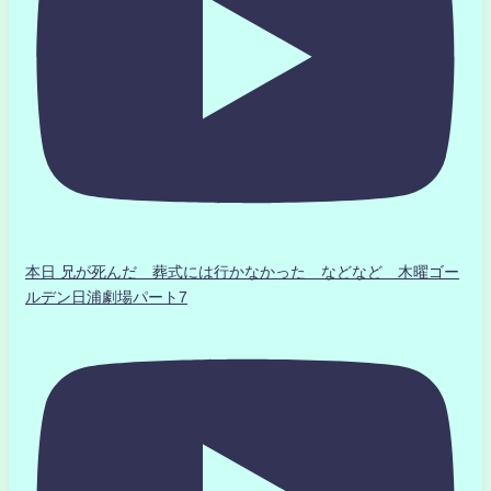
本日 兄が死んだ 葬式には行かなかった などなど 木曜ゴー
ルデン日浦劇場パート7