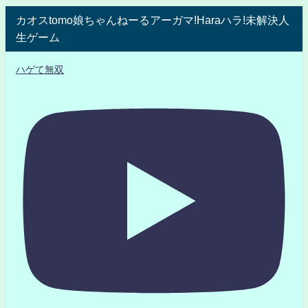
カオスtomo娘ちゃんねーるアーガマ!Haraハラ!未解決人
生ゲーム
ハゲて無双