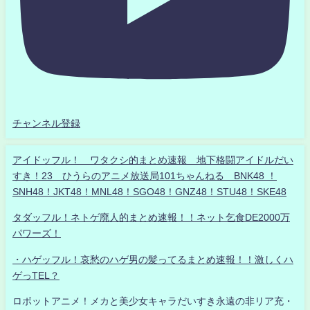
チャンネル登録
アイドッフル！ ワタクシ的まとめ速報 地下格闘アイドルだい
すき！23 ひうらのアニメ放送局101ちゃんねる BNK48 ！
SNH48！JKT48！MNL48！SGO48！GNZ48！STU48！SKE48
タダッフル！ネトゲ廃人的まとめ速報！！ネット乞食DE2000万
パワーズ！
・ハゲッフル！哀愁のハゲ男の髪ってるまとめ速報！！激しくハ
ゲっTEL？
ロボットアニメ！メカと美少女キャラだいすき永遠の非リア充・