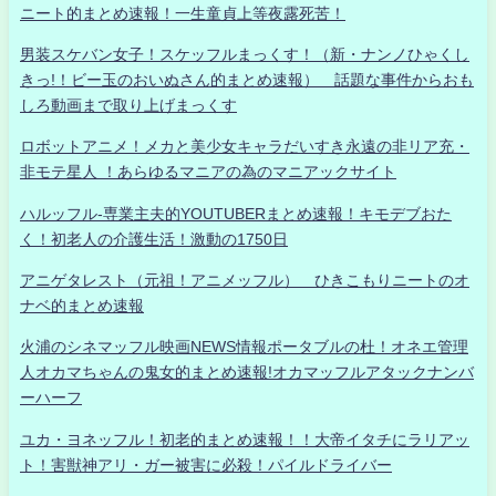
ニート的まとめ速報！一生童貞上等夜露死苦！
男装スケバン女子！スケッフルまっくす！（新・ナンノひゃくし
きっ!！ビー玉のおいぬさん的まとめ速報） 話題な事件からおも
しろ動画まで取り上げまっくす
ロボットアニメ！メカと美少女キャラだいすき永遠の非リア充・
非モテ星人 ！あらゆるマニアの為のマニアックサイト
ハルッフル-専業主夫的YOUTUBERまとめ速報！キモデブおた
く！初老人の介護生活！激動の1750日
アニゲタレスト（元祖！アニメッフル） ひきこもりニートのオ
ナベ的まとめ速報
火浦のシネマッフル映画NEWS情報ポータブルの杜！オネエ管理
人オカマちゃんの鬼女的まとめ速報!オカマッフルアタックナンバ
ーハーフ
ユカ・ヨネッフル！初老的まとめ速報！！大帝イタチにラリアッ
ト！害獣神アリ・ガー被害に必殺！パイルドライバー