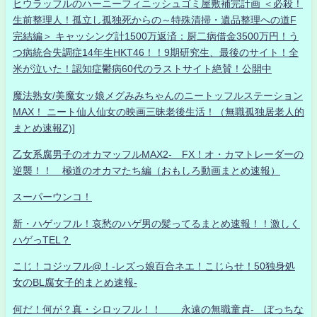
ヒウラッフルのハーニーフィニッシュゴミ屋敷補完計画 ＜必殺！
生前整理人！孤立し孤独死からの～特殊清掃・遺品整理への道F
完結編＞ キャッシング計1500万返済：厨二病借金3500万円！う
つ病統合失調症14年生HKT46！！9期研究生、最後のサイト！全
米が泣いた！認知症鬱病60代のラストサイト絶賛！公開中
魔法熟女/美魔女ッ娘メグみみちゃんのニートッフルステーション
MAX！ ニート仙人仙女の映画三昧老後生活！（無職孤独居老人的
まとめ速報Z)]
乙女系腐男子のオカマッフルMAX2- FX！オ・カマトレーダーの
逆襲！！ 極道のオカマたち編（おもしろ動画まとめ速報）
スーパーウンコ！
新・ハゲッフル！哀愁のハゲ男の髪ってるまとめ速報！！激しく
ハゲっTEL？
こじ！コジッフル@！-レズっ娘百合ネエ！こじらせ！50独身処
女のBL腐女子的まとめ速報-
何だ！何が？真・シロッフル！！ 永遠の無職童貞- ぼっちな