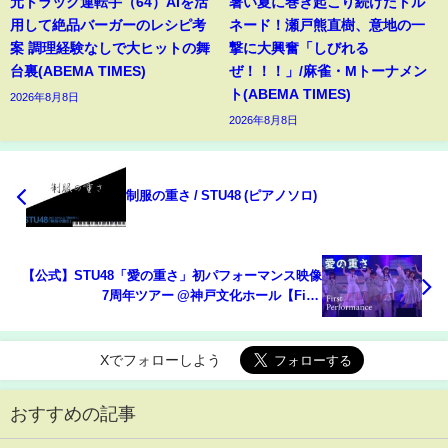
元トラック運転手（64）AIを活
暑い夏に巻き起こり続けたトル
用して絶品バーガーのレシピ考
ネード！瀬戸熊直樹、意地の一
案 調理経験なしで大ヒットの舞
撃に大興奮「しびれる
台裏(ABEMA TIMES)
ぜ！！！」/麻雀・Mトーナメン
ト(ABEMA TIMES)
2026年8月8日
2026年8月8日
制服の重さ / STU48 (ピアノソロ)
【公式】STU48「愛の重さ」初パフォーマンス映像
7周年ツアー @神戸文化ホール【First
Performance】
Xでフォローしよう
おすすめの記事