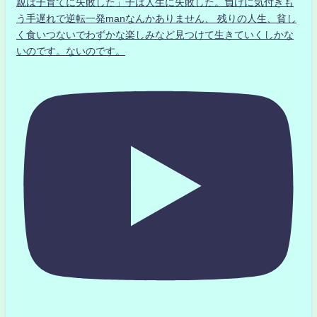
親は子育てに失敗した」子は人生に失敗した。負けに気付きも
う手遅れで逆転一発manなんかありません、 残りの人生、貧し
く食いつないでわずかな楽しみなど見つけて生きていくしかな
いのです。ないのです。