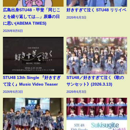
広島出身STU48・甲斐「同じこ
好きすぎて泣く STU48 リリイベ
とを繰り返しては…」原爆の日
2026年6月3日
に思い(ABEMA TIMES)
2026年8月6日
STU48 13th Single 『好きすぎ
STU48／好きすぎて泣く《歌の
て泣く』Music Video Teaser
サンセット》(2026.3.13)
2026年6月3日
2026年6月3日