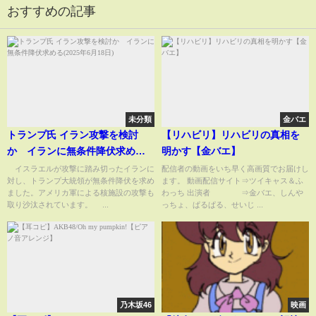
おすすめの記事
未分類
金バエ
トランプ氏 イラン攻撃を検討
【リハビリ】リハビリの真相を
か イランに無条件降伏求める
明かす【金バエ】
(2025年6月18日)
イスラエルが攻撃に踏み切ったイランに
配信者の動画をいち早く高画質でお届けし
対し、トランプ大統領が無条件降伏を求め
ます。 動画配信サイト⇒ツイキャス＆ふ
ました。アメリカ軍による核施設の攻撃も
わっち 出演者 ⇒金バエ、しんや
取り沙汰されています。 ...
っちょ、ぱるぱる、せいじ ...
乃木坂46
映画