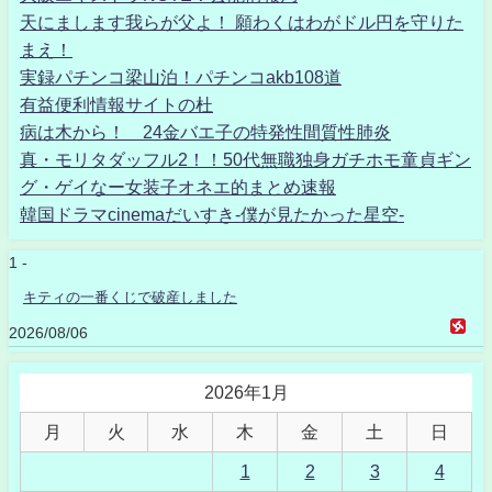
天にまします我らが父よ！ 願わくはわがドル円を守りた
まえ！
実録パチンコ梁山泊！パチンコakb108道
有益便利情報サイトの杜
病は木から！ 24金バエ子の特発性間質性肺炎
真・モリタダッフル2！！50代無職独身ガチホモ童貞ギン
グ・ゲイなー女装子オネエ的まとめ速報
韓国ドラマcinemaだいすき-僕が見たかった星空-
1 -
キティの一番くじで破産しました
2026/08/06
2026年1月
月
火
水
木
金
土
日
1
2
3
4