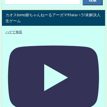
検索
カオスtomo娘ちゃんねーるアーガマ!Haraハラ!未解決人
生ゲーム
ハゲて無双