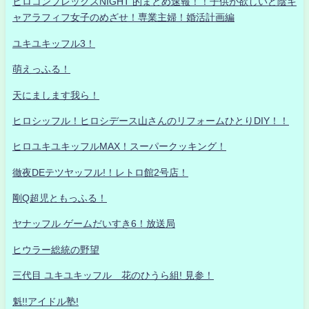
ヒロコンプレックスNIGHT 的まとめ速報！！子供が欲しいど陰キ
ャアラフィフ女子のめざせ！専業主婦！婚活計画編
ユキユキッフル3！
萌えっふる！
天にまします我ら！
ヒロシッフル！ヒロシデース山さんのリフォームひとりDIY！！
ヒロユキユキッフルMAX！スーパークッキング！
徹夜DEテツヤッフル!！レトロ館2号店！
剛Q超児ともっふる！
ヤナッフル ゲームだいすき6！放送局
ヒウラー総統の野望
三代目 ユキユキッフル 花のひうら組! 見参！
魁!!アイドル塾!