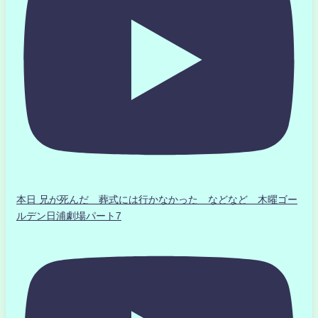
本日 兄が死んだ 葬式には行かなかった などなど 木曜ゴー
ルデン日浦劇場パート7