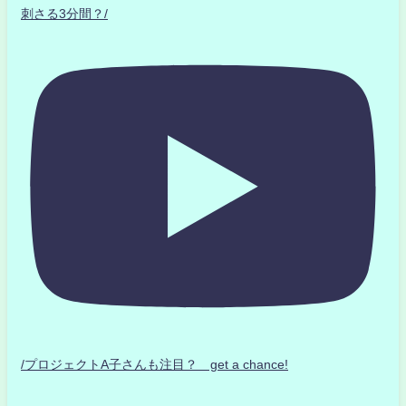
刺さる3分間？/
/プロジェクトA子さんも注目？ get a chance!