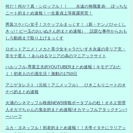
何だ！何が？真・シロッフル！！ 永遠の無職童貞- ぼっちな
ニート的まとめ速報！一生童貞上等夜露死苦！
男装スケバン女子！スケッフルまっくす！（新・ナンノひゃくし
きっ!！ビー玉のおいぬさん的まとめ速報） 話題な事件からおも
しろ動画まで取り上げまっくす
ロボットアニメ！メカと美少女キャラだいすき永遠の非リア充・
非モテ星人 ！あらゆるマニアの為のマニアックサイト
ハルッフル-専業主夫的YOUTUBERまとめ速報！キモデブおた
く！初老人の介護生活！激動の1750日
アニゲタレスト（元祖！アニメッフル） ひきこもりニートのオ
ナベ的まとめ速報
火浦のシネマッフル映画NEWS情報ポータブルの杜！オネエ管理
人オカマちゃんの鬼女的まとめ速報!オカマッフルアタックナンバ
ーハーフ
ユカ・ヨネッフル！初老的まとめ速報！！大帝イタチにラリアッ