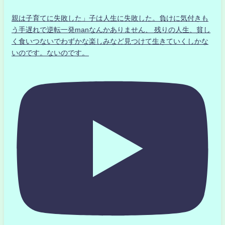
親は子育てに失敗した」子は人生に失敗した。負けに気付きも
う手遅れで逆転一発manなんかありません、 残りの人生、貧し
く食いつないでわずかな楽しみなど見つけて生きていくしかな
いのです。ないのです。