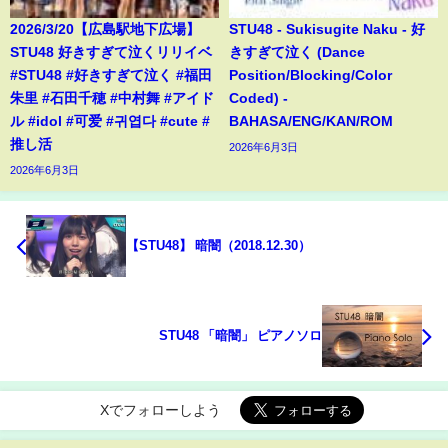
2026/3/20【広島駅地下広場】
STU48 - Sukisugite Naku - 好
STU48 好きすぎて泣くリリイベ
きすぎて泣く (Dance
#STU48 #好きすぎて泣く #福田
Position/Blocking/Color
朱里 #石田千穂 #中村舞 #アイド
Coded) -
ル #idol #可爱 #귀엽다 #cute #
BAHASA/ENG/KAN/ROM
推し活
2026年6月3日
2026年6月3日
【STU48】 暗闇（2018.12.30）
STU48 「暗闇」 ピアノソロ
Xでフォローしよう