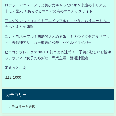
ロボットアニメ！メカと美少女キャラだいすき永遠の非リア充・
非モテ星人 ！あらゆるマニアの為のマニアックサイト
アニゲタレスト（元祖！アニメッフル） ひきこもりニートのオ
ナベ的まとめ速報
ユカ・ヨネッフル！初老的まとめ速報！！大帝イタチにラリアッ
ト！害獣神アリ・ガー被害に必殺！パイルドライバー
ヒロコンプレックスNIGHT 的まとめ速報！！子供が欲しいど陰キ
ャアラフィフ女子のめざせ！専業主婦！婚活計画編
萌えっとこあに！
t112-1000ｍ
カテゴリー