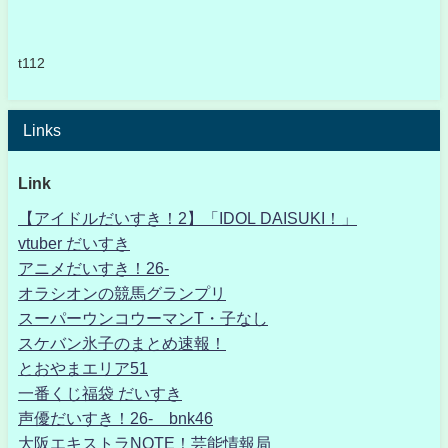
t112
Links
Link
【アイドルだいすき！2】「IDOL DAISUKI！」
vtuber だいすき
アニメだいすき！26-
オラシオンの競馬グランプリ
スーパーウンコウーマンT・子なし
スケバン氷子のまとめ速報！
とおやまエリア51
一番くじ福袋 だいすき
声優だいすき！26- bnk46
大阪エキストラNOTE！芸能情報局