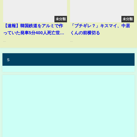
未分類
未分類
【速報】韓国鉄道をアルミで作
「ブチギレ？」キスマイ、中居
っていた発車5分400人死亡世界
くんの前横切る
大暴れ【ゆっくり解説】
...
...
s