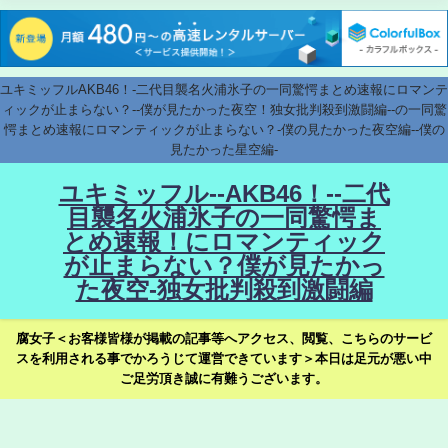
ユキミッフルAKB46！-二代目襲名火浦氷子の一同驚愕まとめ速報にロマンテ
ィックが止まらない？--僕が見たかった夜空！独女批判殺到激闘編--の一同驚
愕まとめ速報にロマンティックが止まらない？-僕の見たかった夜空編--僕の
見たかった星空編-
ユキミッフル--AKB46！--二代
目襲名火浦氷子の一同驚愕ま
とめ速報！にロマンティック
が止まらない？僕が見たかっ
た夜空-独女批判殺到激闘編
腐女子＜お客様皆様が掲載の記事等へアクセス、閲覧、こちらのサービ
スを利用される事でかろうじて運営できています＞本日は足元が悪い中
ご足労頂き誠に有難うございます。