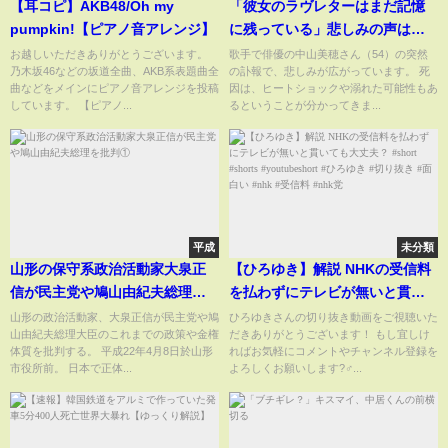
【耳コピ】AKB48/Oh my
「彼女のラヴレターはまだ記憶
pumpkin!【ピアノ音アレンジ】
に残っている」悲しみの声は海
外からも…中山美穂さん（54）
お越しいただきありがとうございます。
歌手で俳優の中山美穂さん（54）の突然
乃木坂46などの坂道全曲、AKB系表題曲全
の訃報で、悲しみが広がっています。 死
死去“ミポリン”愛称で親しまれ
曲などをメインにピアノ音アレンジを投稿
因は、ヒートショックや溺れた可能性もあ
数々の映画やドラマで活躍
しています。 【ピアノ...
るということが分かってきま...
平成
未分類
山形の保守系政治活動家大泉正
【ひろゆき】解説 NHKの受信料
信が民主党や鳩山由紀夫総理を
を払わずにテレビが無いと貫い
批判①
ても大丈夫？ #short #shorts
山形の政治活動家、大泉正信が民主党や鳩
ひろゆきさんの切り抜き動画をご視聴いた
山由紀夫総理大臣のこれまでの政策や金権
だきありがとうございます！ もし宜しけ
#youtubeshort #ひろゆき #切り
体質を批判する。 平成22年4月8日於山形
ればお気軽にコメントやチャンネル登録を
抜き #面白い #nhk #受信料
市役所前。 日本で正体...
よろしくお願いします?‍♂...
#nhk党