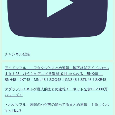
チャンネル登録
アイドッフル！ ワタクシ的まとめ速報 地下格闘アイドルだい
すき！23 ひうらのアニメ放送局101ちゃんねる BNK48 ！
SNH48！JKT48！MNL48！SGO48！GNZ48！STU48！SKE48
タダッフル！ネトゲ廃人的まとめ速報！！ネット乞食DE2000万
パワーズ！
・ハゲッフル！哀愁のハゲ男の髪ってるまとめ速報！！激しくハ
ゲっTEL？