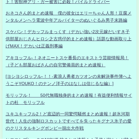
ト！害獣神アリ・ガー被害に必殺！パイルドライバー
おネコさん的まとめ速報 僕の彼女はエリーちゃん人形！豆腐メ
ンタルメンヘラ電波中年アルバイターのぬいぐるみ男子末路編
スケバン！デカッフルまっくす（デカい強い2次元嫁だいすき子
供部屋おじさんヒロシ之古惑仔的まとめ速報）話題な動画取り上
げMAX！デカいは正義刑事編
アキヨッフル-！ネオニートスケ番長のエキストラ芸能情報局！
（子ども部屋おばさんの自宅警備員的まとめ速報）
[ヨシヨシロッフル-！！-素浪人勇者カツオンの未解決事件簿へよ
うこそYOUKO！のナンノ洋子のはなしは信じるな編）]
モリッフル！ 50代無職独身的まとめ速報！有益便利情報サイ
トの杜 モリッフル
ユキユキッフル2！ど底辺的一同驚愕騒然まとめ速報！超氷河期
世代！人生の強制ロスカットですべてを失ったキグナス氷子の愛
のクリスタルキングボンビー脱出大作戦