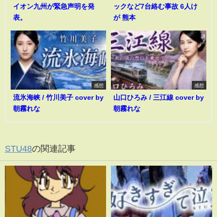
イオン九州が緊急声明を発
ックなど7台絡む事故 6人け
表。
が 熊本
感想
感想
流氷海峡 / 竹川美子 cover by
山口ひろみ / 三江線 cover by
朝霧れな
朝霧れな
STU48
の関連記事