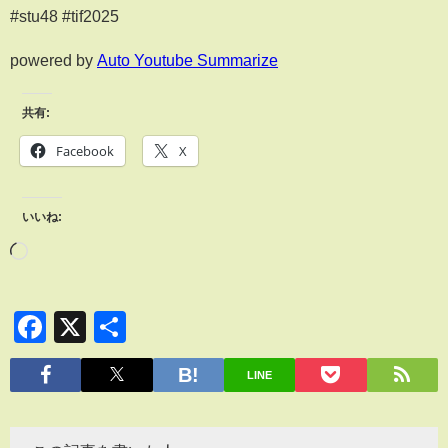
#stu48 #tif2025
powered by
Auto Youtube Summarize
共有:
Facebook
X
いいね:
Facebook
X
共
有
LINE