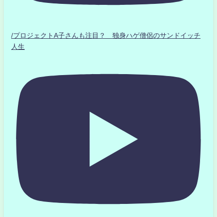
/プロジェクトA子さんも注目？ 独身ハゲ僧侶のサンドイッチ
人生