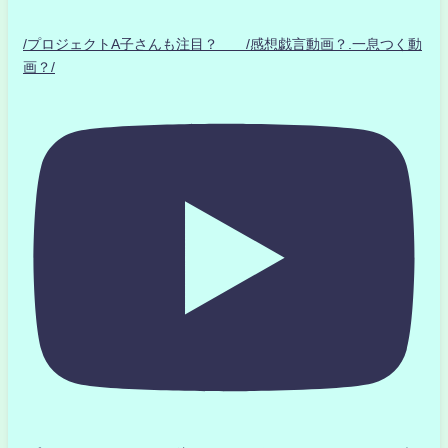
/プロジェクトA子さんも注目？ /感想戯言動画？.一息つく動
画？/