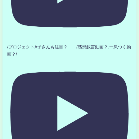
/プロジェクトA子さんも注目？ /感想戯言動画？.一息つく動
画？/