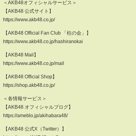
＜AKB48オフィシャルサービス＞
【AKB48 公式サイト】
https://www.akb48.co.jp/
【AKB48 Official Fan Club 「柱の会」】
https://www.akb48.co.jp/hashiranokai
【AKB48 Mail】
https://www.akb48.co.jp/mail
【AKB48 Official Shop】
https://shop.akb48.co.jp/
＜各情報サービス＞
【AKB48 オフィシャルブログ】
https://ameblo.jp/akihabara48/
【AKB48 公式X（Twitter）】