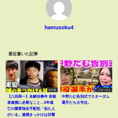
hamusoku4
最近書いた記事
未分類
スターダム
【八田與一】未解決事件 容疑
中野たむ告別式でスターダム
者逮捕に必要なこと…9年逃
選手たち大号泣。
亡の重要指名手配犯「似た人
がいる」逮捕きっかけは目撃