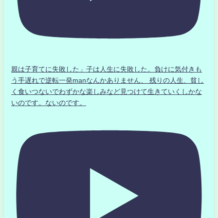
親は子育てに失敗した」子は人生に失敗した。負けに気付きも
う手遅れで逆転一発manなんかありません、 残りの人生、貧し
く食いつないでわずかな楽しみなど見つけて生きていくしかな
いのです。ないのです。