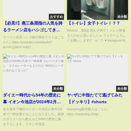
おすすめ
未分類
【必見‼︎】燕三条屈指の人気を誇
【トイレ】女子トイレ！？？
るラーメン店をハシゴしてきた‼︎
#shorts 第9話 思わず男子トイレと間違
えたのかと思いましたｗ フォローよろし
【中華亭/龍華亭】【新潟/燕三条
ラーメン名店ハシゴ旅の再生リストはこち
くお願いします(*´ω｀*) ▼Instagram ht...
ら!!→ https://youtube.com/playlist?
ラーメン】
list=PLQAfnX-ImEU...
未分類
未分類
ダイエー時代から54年の歴史に
ヤ○ザに中指たてて逃げてみた
幕 イオン今池店が2024年2月末
【ドッキリ】#shorts
で一時休業 エレベーター無し・
名古屋市千種区のイオン今池店が来年2月
NastyDog新作購入はこちら↓
末で一時休業することになりました。前身
https://nastydog.shop/...
エスカレーターも上りだけ “時代
のダイエーから数えると54年の歴史に幕
のニーズに合わなくなった”
を下ろします。イオン今池店...