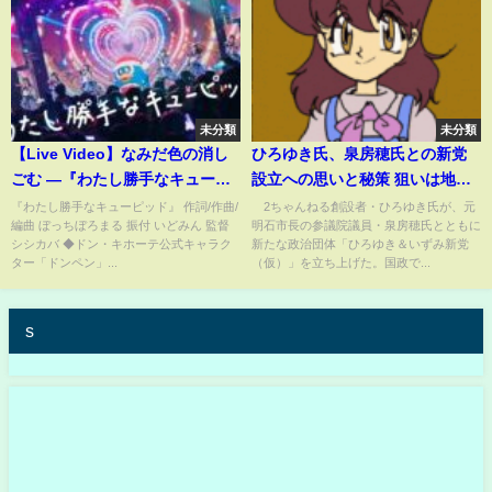
未分類
未分類
【Live Video】なみだ色の消し
ひろゆき氏、泉房穂氏との新党
ごむ ―『わたし勝手なキューピ
設立への思いと秘策 狙いは地方
ッド』with ドンペンくん
の首長一本「公約違反したら給
『わたし勝手なキューピッド』 作詞/作曲/
2ちゃんねる創設者・ひろゆき氏が、元
編曲 ぼっちぼろまる 振付 いどみん 監督
明石市長の参議院議員・泉房穂氏とともに
（2024/12/30@STUDIO
料を差し押さえる」候補者選び
シシカバ ◆ドン・キホーテ公式キャラク
新たな政治団体「ひろゆき＆いずみ新党
SELENE b2）
に“審査委員会”構想(ABEMA
ター「ドンペン」...
（仮）」を立ち上げた。国政で...
TIMES)
s