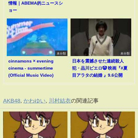
情報｜ABEMA的ニュースシ
ョー
未分類
未分類
cinnamons × evening
日本を震撼させた連続殺人
cinema - summertime
犯・品川ピエロ🤡 映画『#夏
(Official Music Video)
目アラタの結婚 』9.6公開
AKB48
,
かわゆい
,
川村結衣
の関連記事