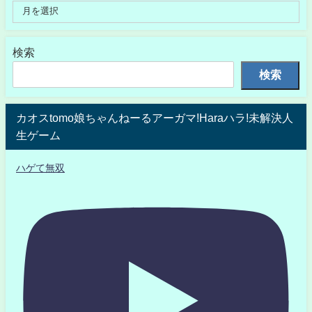
検索
検索
カオスtomo娘ちゃんねーるアーガマ!Haraハラ!未解決人
生ゲーム
ハゲて無双