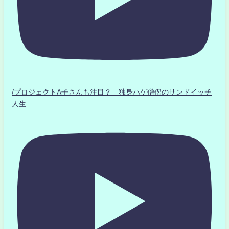
/プロジェクトA子さんも注目？ 独身ハゲ僧侶のサンドイッチ
人生