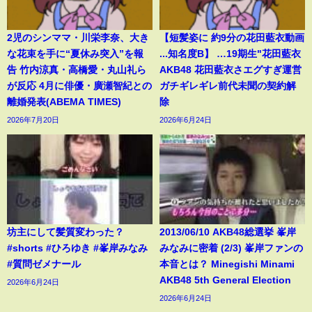
2児のシンママ・川栄李奈、大き
【短髪姿に 約9分の花田藍衣動画
な花束を手に“夏休み突入”を報
...知名度B】 …19期生"花田藍衣
告 竹内涼真・高橋愛・丸山礼ら
AKB48 花田藍衣さエグすぎ運営
が反応 4月に俳優・廣瀬智紀との
ガチギレギレ前代未聞の契約解
離婚発表(ABEMA TIMES)
除
2026年7月20日
2026年6月24日
坊主にして髪質変わった？
2013/06/10 AKB48総選挙 峯岸
#shorts #ひろゆき #峯岸みなみ
みなみに密着 (2/3) 峯岸ファンの
#質問ゼメナール
本音とは？ Minegishi Minami
AKB48 5th General Election
2026年6月24日
2026年6月24日