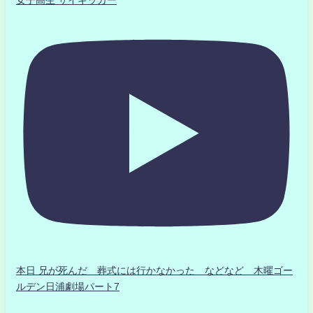
本日 兄が死んだ 葬式には行かなかった などなど 木曜ゴー
ルデン日浦劇場パート7