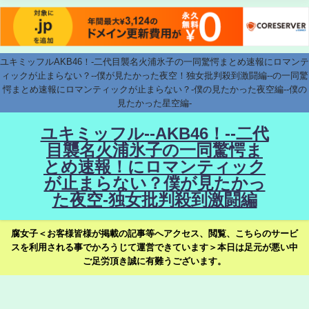
ユキミッフルAKB46！-二代目襲名火浦氷子の一同驚愕まとめ速報にロマンテ
ィックが止まらない？--僕が見たかった夜空！独女批判殺到激闘編--の一同驚
愕まとめ速報にロマンティックが止まらない？-僕の見たかった夜空編--僕の
見たかった星空編-
ユキミッフル--AKB46！--二代
目襲名火浦氷子の一同驚愕ま
とめ速報！にロマンティック
が止まらない？僕が見たかっ
た夜空-独女批判殺到激闘編
腐女子＜お客様皆様が掲載の記事等へアクセス、閲覧、こちらのサービ
スを利用される事でかろうじて運営できています＞本日は足元が悪い中
ご足労頂き誠に有難うございます。