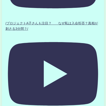
/プロジェクトA子さんも注目？ なぜ私は入会拒否？真相が
刺さる3分間？/