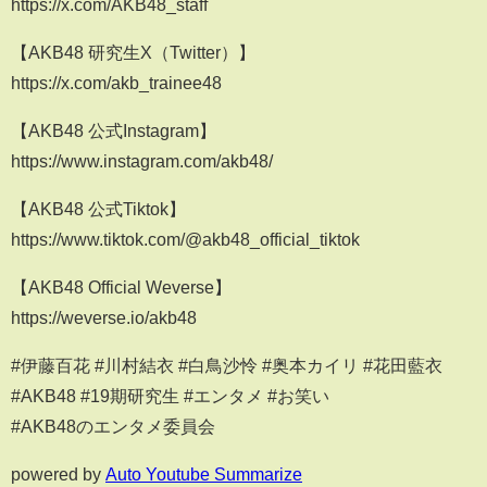
https://x.com/AKB48_staff
【AKB48 研究生X（Twitter）】
https://x.com/akb_trainee48
【AKB48 公式Instagram】
https://www.instagram.com/akb48/
【AKB48 公式Tiktok】
https://www.tiktok.com/@akb48_official_tiktok
【AKB48 Official Weverse】
https://weverse.io/akb48
#伊藤百花 #川村結衣 #白鳥沙怜 #奥本カイリ #花田藍衣
#AKB48 #19期研究生 #エンタメ #お笑い
#AKB48のエンタメ委員会
powered by
Auto Youtube Summarize