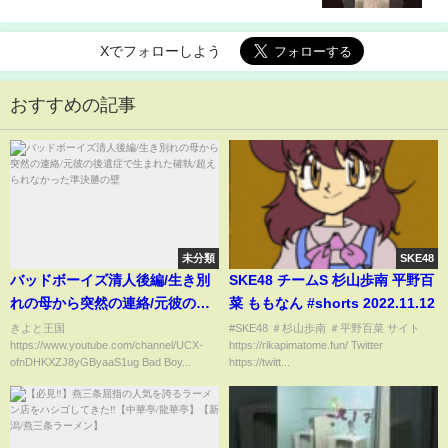
Xでフォローしよう
おすすめの記事
未分類
SKE48
バッドボーイズ清人後編/生き別
SKE48 チームS 杉山歩南 平野百
れの母から突然の連絡/元彼の後
菜 ももなん #shorts 2022.11.12
遺症で生まれた確執/超えられな
きよと王国
#SKE48 ＃杉山歩南 ＃平野百菜 サイト
https://www.youtube.com/channel/UCX-
https://rikapimatome.fun/ Twitter
かった準決勝の壁
ofnDHKXZJ8yGByaaS1ug Bad Boy...
https://twitt...