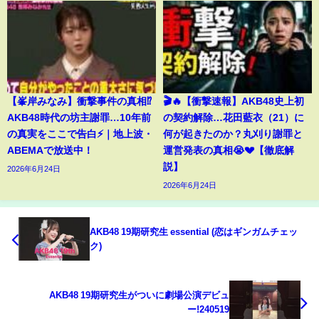
【峯岸みなみ】衝撃事件の真相⁉️
🎬🔥【衝撃速報】AKB48史上初
AKB48時代の坊主謝罪…10年前
の契約解除…花田藍衣（21）に
の真実をここで告白⚡️｜地上波・
何が起きたのか？丸刈り謝罪と
ABEMAで放送中！
運営発表の真相😭💔【徹底解
説】
2026年6月24日
2026年6月24日
AKB48 19期研究生 essential (恋はギンガムチェッ
ク)
AKB48 19期研究生がついに劇場公演デビュ
ー!240519