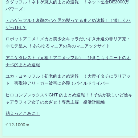
タダッフル！ネトゲ廃人的まとめ速報！！ネット乞食DE2000万
パワーズ！
・ハゲッフル！哀愁のハゲ男の髪ってるまとめ速報！！激しくハ
ゲっTEL？
ロボットアニメ！メカと美少女キャラだいすき永遠の非リア充・
非モテ星人 ！あらゆるマニアの為のマニアックサイト
アニゲタレスト（元祖！アニメッフル） ひきこもりニートのオ
ナベ的まとめ速報
ユカ・ヨネッフル！初老的まとめ速報！！大帝イタチにラリアッ
ト！害獣神アリ・ガー被害に必殺！パイルドライバー
ヒロコンプレックスNIGHT 的まとめ速報！！子供が欲しいど陰キ
ャアラフィフ女子のめざせ！専業主婦！婚活計画編
萌えっとこあに！
t112-1000ｍ