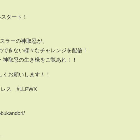
ルスタート！
レスラーの神取忍が、
のできない様々なチャレンジを配信！
・神取忍の生き様をご覧あれ！！
しくお願いします！！
レス #LLPWX
obukandori/
/