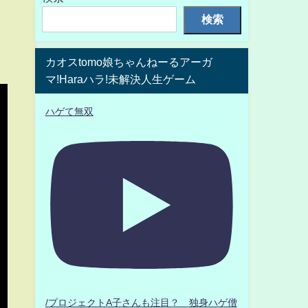
検索
カオスtomo娘ちゃんねーるアーガ
マ!Haraハラ!未解決人生ゲーム
ハゲて無双
/プロジェクトA子さんも注目？ 独身ハゲ僧