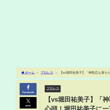
ホーム
プロレス
【vs堀田祐美子】「神取忍も落ち
プロレス
Facebook
【vs堀田祐美子】「
post
心頭！堀田祐美子に一