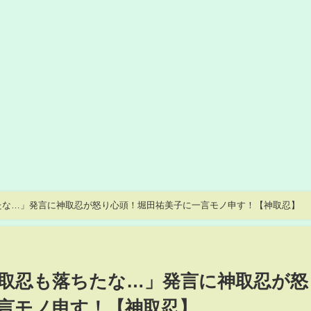
たな…」発言に神取忍が怒り心頭！堀田祐美子に一言モノ申す！【神取忍】
神取忍も落ちたな…」発言に神取忍が怒
言モノ申す！【神取忍】