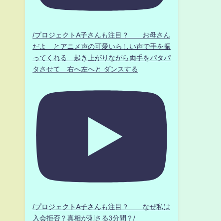
/プロジェクトA子さんも注目？ お母さん
だよ とアニメ声の可愛いらしい声で手を振
ってくれる 起き上がりながら両手をパタパ
タさせて 右へ左へと ダンスする
/プロジェクトA子さんも注目？ なぜ私は
入会拒否？真相が刺さる3分間？/