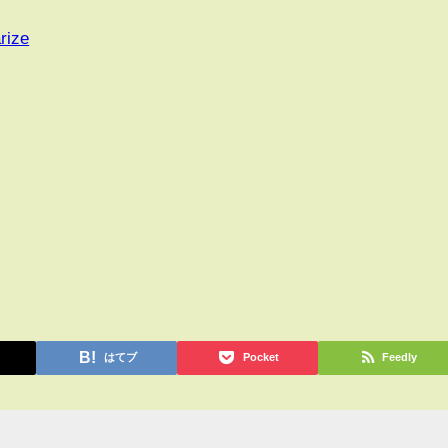
rize
はてブ
Pocket
Feedly