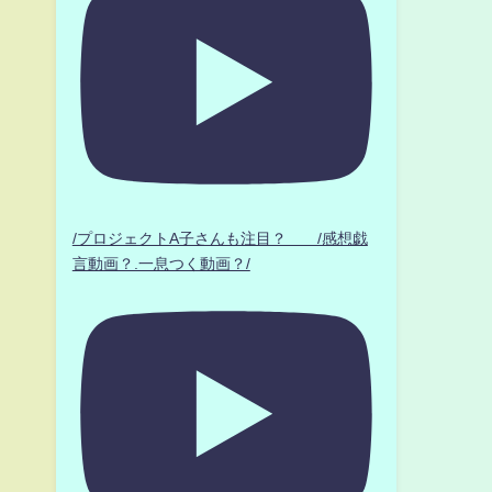
/プロジェクトA子さんも注目？ /感想戯
言動画？.一息つく動画？/