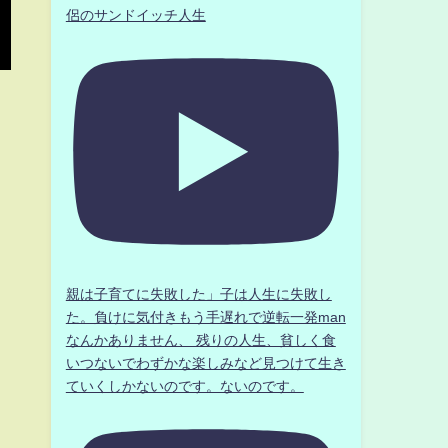
侶のサンドイッチ人生
親は子育てに失敗した」子は人生に失敗し
た。負けに気付きもう手遅れで逆転一発man
なんかありません、 残りの人生、貧しく食
いつないでわずかな楽しみなど見つけて生き
ていくしかないのです。ないのです。