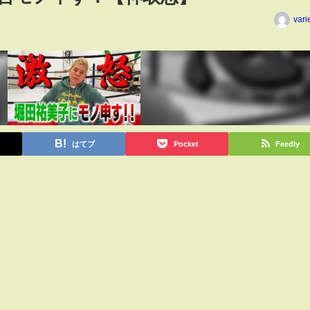
vari
はてブ
Pocket
Feedly