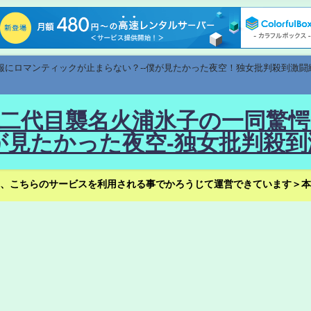
速報にロマンティックが止まらない？--僕が見たかった夜空！独女批判殺到激闘
！--二代目襲名火浦氷子の一同
見たかった夜空-独女批判殺到
、こちらのサービスを利用される事でかろうじて運営できています＞本