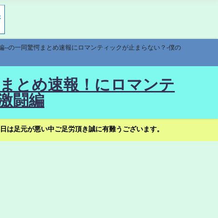
編--の一同驚愕まとめ速報にロマンティックが止まらない？-僕の
驚愕まとめ速報！にロマンテ
激闘編
日は足元が悪い中ご足労頂き誠に有難うございます。