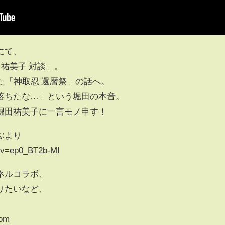
にて、
祐美子 対談」。
た「神取忍 還暦祭」の話へ。
落ちたな…」という堀田の本音。
堀田祐美子に一言モノ申す！
ぶより
h?v=ep0_BT2b-MI
ネルコラボ、
りたいなど、
com