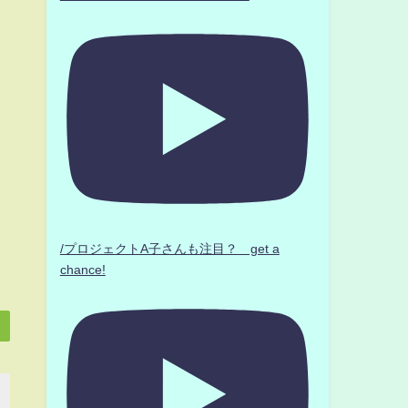
/プロジェクトA子さんも注目？ get a
chance!