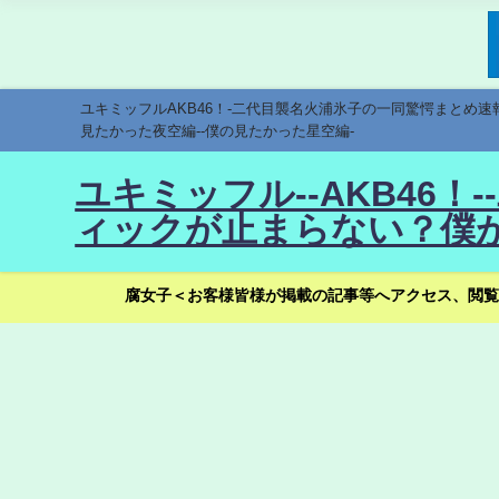
ユキミッフルAKB46！-二代目襲名火浦氷子の一同驚愕まとめ
見たかった夜空編--僕の見たかった星空編-
ユキミッフル--AKB46
ィックが止まらない？僕が
腐女子＜お客様皆様が掲載の記事等へアクセス、閲覧