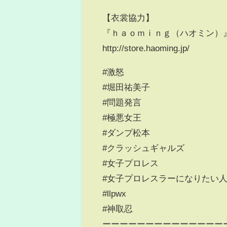
【衣裳協力】
『ｈａｏｍｉｎｇ（ハオミン）
http://store.haoming.jp/
#激怒
#堀田祐美子
#問題発言
#極悪女王
#ダンプ松本
#クラッシュギャルズ
#女子プロレス
#女子プロレスラーになりたい
#llpwx
#神取忍
ーーーーーーーーーーーーーー