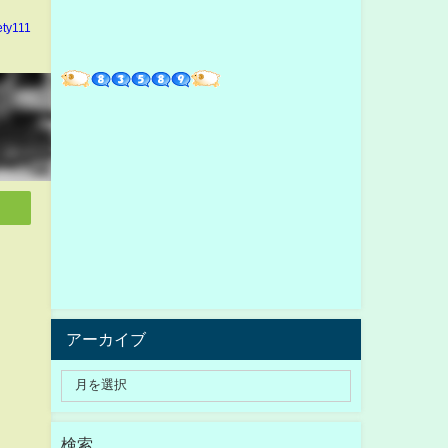
ety111
アーカイブ
検索