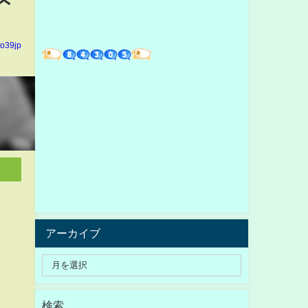
io39jp
アーカイブ
検索