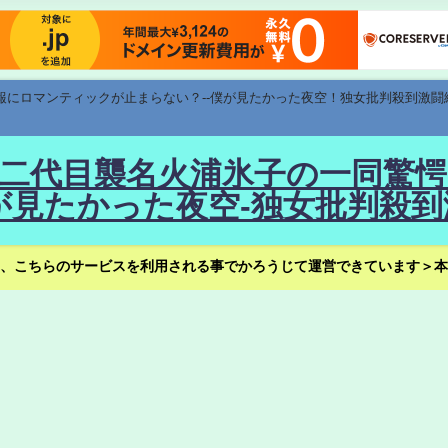
速報にロマンティックが止まらない？--僕が見たかった夜空！独女批判殺到激闘
！--二代目襲名火浦氷子の一同
見たかった夜空-独女批判殺到
、こちらのサービスを利用される事でかろうじて運営できています＞本