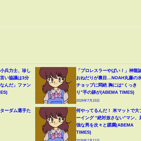
」小兵力士、珍し
「プロレスラーやばい！」神龍
物言い協議は3分
おねだりが裏目…NOAH丸藤の
だなんだ」ファン
チョップに悶絶 胸には“くっき
ES)
り”手の跡が(ABEMA TIMES)
2026年7月15日
スターダム選手た
何やってるんだ！ 米マットで大
ーイング “絶対放さない”マン、
強な男を次々と蹂躙(ABEMA
TIMES)
2026年7月11日