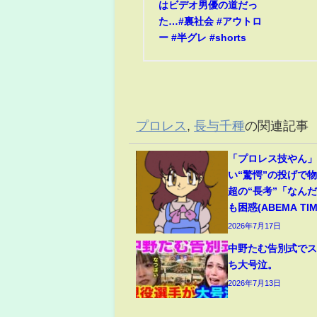
はビデオ男優の道だっ
た…#裏社会 #アウトロ
ー #半グレ #shorts
プロレス
,
長与千種
の関連記事
「プロレス技やん
い“驚愕”の投げで
超の“長考”「なん
も困惑(ABEMA TIM
2026年7月17日
中野たむ告別式で
ち大号泣。
2026年7月13日