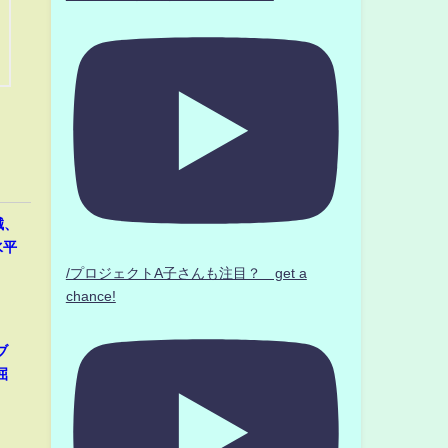
誠、
水平
/プロジェクトA子さんも注目？ get a
chance!
ブ
屈