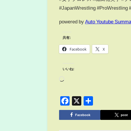
#JapanWrestling #ProWrest
powered by
Auto Youtube Summa
共有:
Facebook
X
いいね:
Facebook
X
共
有
Facebook
post