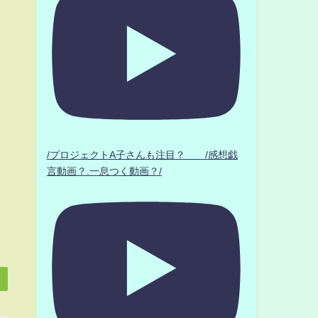
/プロジェクトA子さんも注目？ /感想戯
言動画？.一息つく動画？/