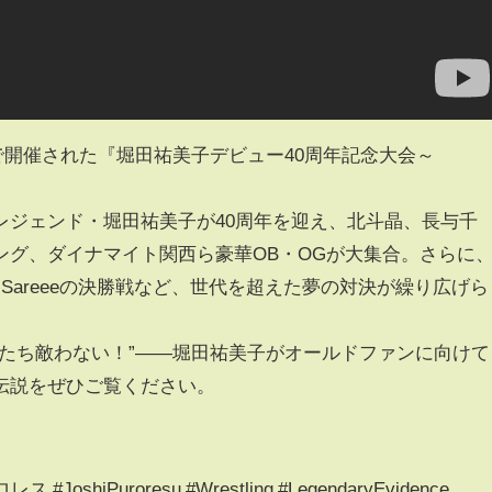
ルで開催された『堀田祐美子デビュー40周年記念大会～
レジェンド・堀田祐美子が40周年を迎え、北斗晶、長与千
ング、ダイナマイト関西ら豪華OB・OGが大集合。さらに
＆Sareeeの決勝戦など、世代を超えた夢の対決が繰り広げら
私たち敵わない！”――堀田祐美子がオールドファンに向けて
伝説をぜひご覧ください。
shiPuroresu #Wrestling #LegendaryEvidence