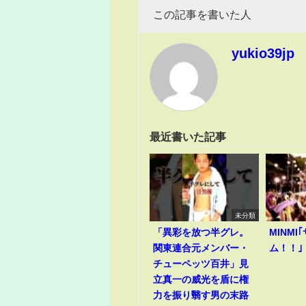
この記事を書いた人
yukio39jp
最近書いた記事
未分類
「異彩を放つ半グレ。
MINM
関東連合元メンバー・
ム！！｣
チューペッツ百井」見
立真一の威光を盾に権
力を振り翳す男の末路