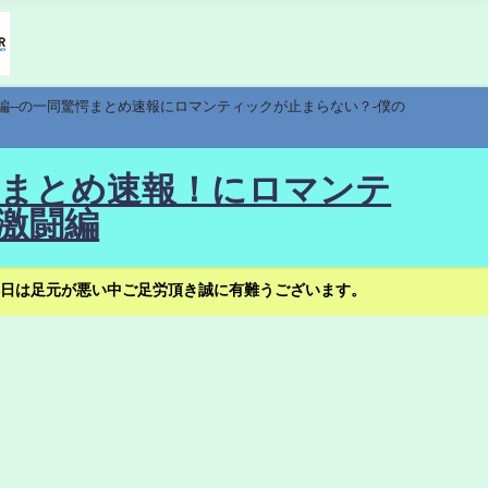
編--の一同驚愕まとめ速報にロマンティックが止まらない？-僕の
驚愕まとめ速報！にロマンテ
激闘編
日は足元が悪い中ご足労頂き誠に有難うございます。