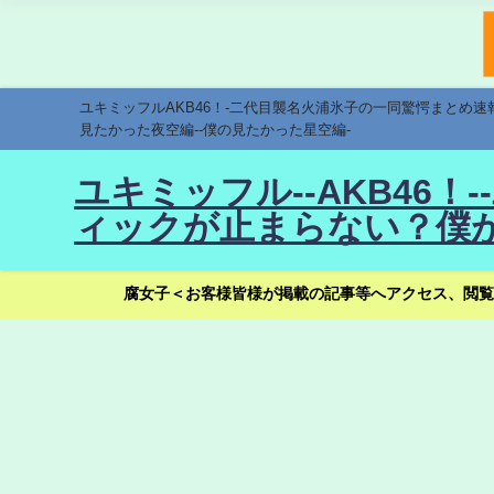
ユキミッフルAKB46！-二代目襲名火浦氷子の一同驚愕まとめ
見たかった夜空編--僕の見たかった星空編-
ユキミッフル--AKB46
ィックが止まらない？僕が
腐女子＜お客様皆様が掲載の記事等へアクセス、閲覧