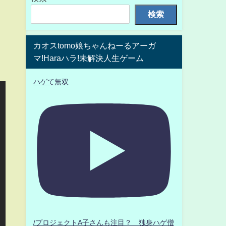
検索
カオスtomo娘ちゃんねーるアーガ
マ!Haraハラ!未解決人生ゲーム
ハゲて無双
/プロジェクトA子さんも注目？ 独身ハゲ僧