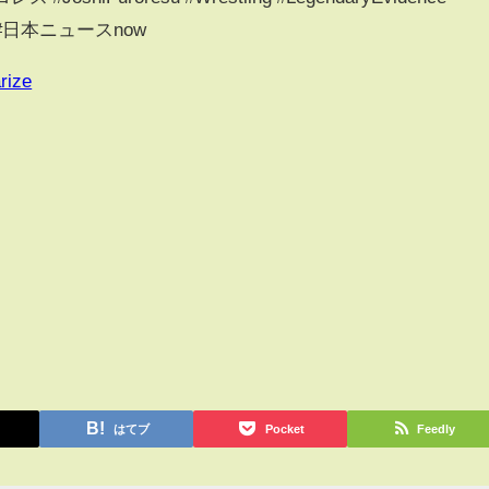
ling #日本ニュースnow
rize
はてブ
Pocket
Feedly