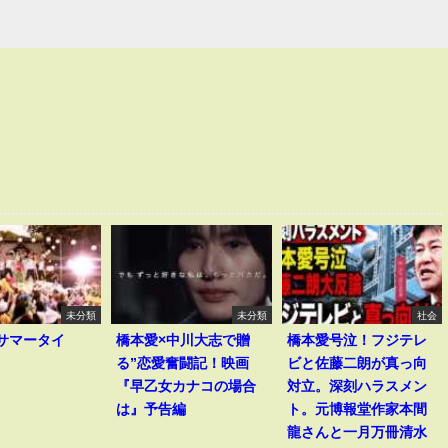
未分類
未分類
社会
I｢サマータイ
橋本愛×中川大志で贈
橋本愛号泣！フジテレ
る”恋愛奮闘記！映画
ビと佐藤二朗が真っ向
『早乙女カナコの場合
対立。深刻ハラスメン
は』予告編
ト。元博報堂作家本間
龍さんと一月万冊清水