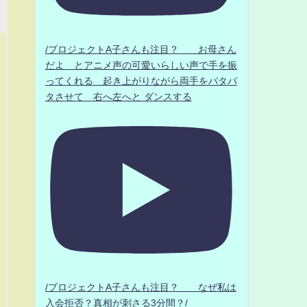
/プロジェクトA子さんも注目？ お母さん
だよ とアニメ声の可愛いらしい声で手を振
ってくれる 起き上がりながら両手をパタパ
タさせて 右へ左へと ダンスする
/プロジェクトA子さんも注目？ なぜ私は
入会拒否？真相が刺さる3分間？/