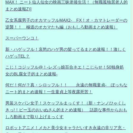
MAX！ ニート仙人仙女の映画三昧老後生活！（無職孤独居老人的
まとめ速報Z)]
乙女系腐男子のオカマッフルMAX2- FX！オ・カマトレーダーの
逆襲！！ 極道のオカマたち編（おもしろ動画まとめ速報）
スーパーウンコ！
新・ハゲッフル！哀愁のハゲ男の髪ってるまとめ速報！！激しく
ハゲっTEL？
こじ！コジッフル@！-レズっ娘百合ネエ！こじらせ！50独身処
女のBL腐女子的まとめ速報-
何だ！何が？真・シロッフル！！ 永遠の無職童貞- ぼっちな
ニート的まとめ速報！一生童貞上等夜露死苦！
男装スケバン女子！スケッフルまっくす！（新・ナンノひゃくし
きっ!！ビー玉のおいぬさん的まとめ速報） 話題な事件からおも
しろ動画まで取り上げまっくす
ロボットアニメ！メカと美少女キャラだいすき永遠の非リア充・