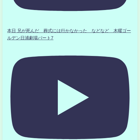
本日 兄が死んだ 葬式には行かなかった などなど 木曜ゴー
ルデン日浦劇場パート7