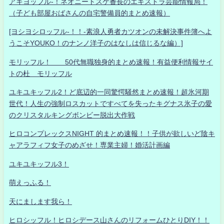
アキヨッフル-！ネオニートスケ番長のエキストラ芸能情報局！
（子ども部屋おばさんの自宅警備員的まとめ速報）
[ヨシヨシロッフル-！！-素浪人勇者カツオンの未解決事件簿へよ
うこそYOUKO！のナンノ洋子のはなしは信じるな編）]
モリッフル！ 50代無職独身的まとめ速報！有益便利情報サイ
トの杜 モリッフル
ユキユキッフル2！ど底辺的一同驚愕騒然まとめ速報！超氷河期
世代！人生の強制ロスカットですべてを失ったキグナス氷子の愛
のクリスタルキングボンビー脱出大作戦
ヒロコンプレックスNIGHT 的まとめ速報！！子供が欲しいど陰キ
ャアラフィフ女子のめざせ！専業主婦！婚活計画編
ユキユキッフル3！
萌えっふる！
天にまします我ら！
ヒロシッフル！ヒロシデース山さんのリフォームひとりDIY！！