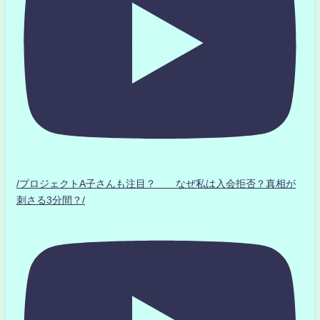
/プロジェクトA子さんも注目？ なぜ私は入会拒否？真相が
刺さる3分間？/