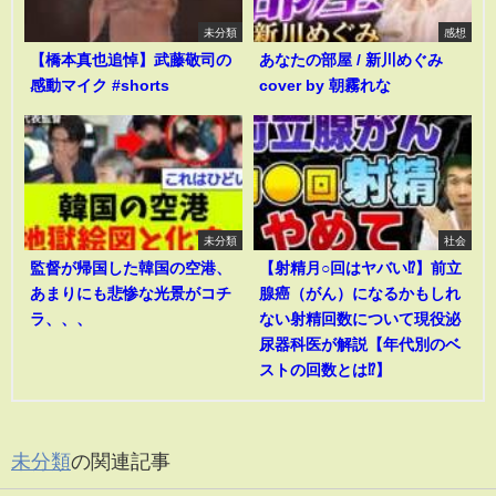
未分類
感想
【橋本真也追悼】武藤敬司の
あなたの部屋 / 新川めぐみ
感動マイク #shorts
cover by 朝霧れな
未分類
社会
監督が帰国した韓国の空港、
【射精月○回はヤバい⁉︎】前立
あまりにも悲惨な光景がコチ
腺癌（がん）になるかもしれ
ラ、、、
ない射精回数について現役泌
尿器科医が解説【年代別のベ
ストの回数とは⁉︎】
未分類
の関連記事