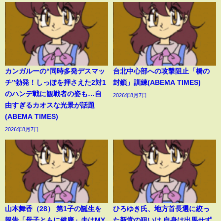
カンガルーの“同時多発デスマッ
台北中心部への攻撃阻止「橋の
チ”勃発！しっぽを押さえた2対1
封鎖」訓練(ABEMA TIMES)
のハンデ戦に観戦者の姿も…自
2026年8月7日
由すぎるカオスな光景が話題
(ABEMA TIMES)
2026年8月7日
山本舞香（28） 第1子の誕生を
ひろゆき氏、地方首長選に絞っ
報告「母子ともに健康」夫はMY
た新党の狙いは 自身は出馬せず