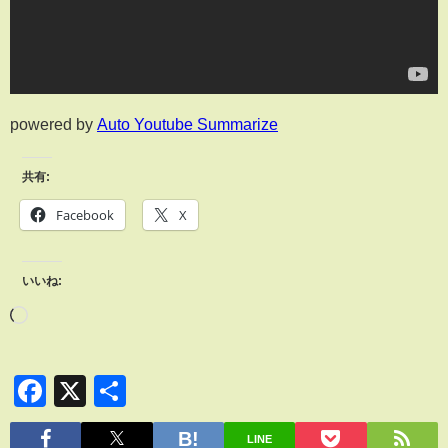
powered by
Auto Youtube Summarize
共有:
Facebook
X
いいね:
Facebook
X
共
有
LINE