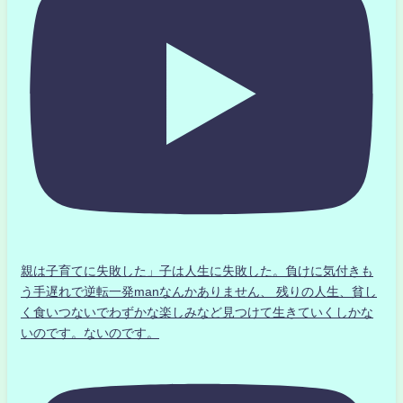
親は子育てに失敗した」子は人生に失敗した。負けに気付きも
う手遅れで逆転一発manなんかありません、 残りの人生、貧し
く食いつないでわずかな楽しみなど見つけて生きていくしかな
いのです。ないのです。