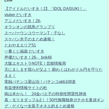
Link
【アイドルだいすき！2】「IDOL DAISUKI！」
vtuber だいすき
アニメだいすき！26-
オラシオンの競馬グランプリ
スーパーウンコウーマンT・子なし
スケバン氷子のまとめ速報！
とおやまエリア51
一番くじ福袋 だいすき
声優だいすき！26- bnk46
大阪エキストラNOTE！芸能情報局
天にまします我らが父よ！ 願わくはわがドル円を守りた
まえ！
実録パチンコ梁山泊！パチンコakb108道
有益便利情報サイトの杜
病は木から！ 24金バエ子の特発性間質性肺炎
真・モリタダッフル2！！50代無職独身ガチホモ童貞ギン
グ・ゲイなー女装子オネエ的まとめ速報