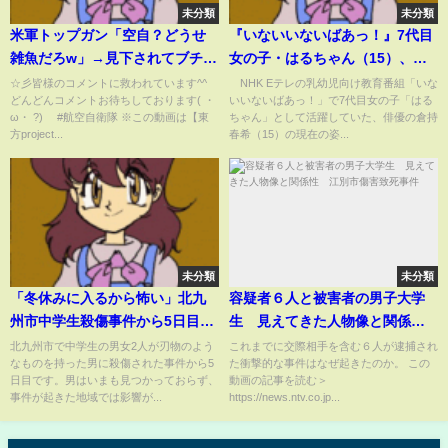
未分類
未分類
米軍トップガン「空自？どうせ
『いないいないばあっ！』7代目
雑魚だろw」→見下されてブチギ
女の子・はるちゃん（15）、成
レ！自衛隊が本気を出した3秒
長した現在の姿に驚きの声「大
☆彡皆様のコメントに救われています^^
NHK Eテレの乳幼児向け教育番組「いな
どんどんコメントお待ちしております( ・
いいないばあっ！」で7代目女の子「はる
後...w
きくなったなぁ」「ステキなお
ω・ ?)ゞ #航空自衛隊 ※この動画は【東
ちゃん」として活躍していた、俳優の倉持
姉さんになられててビックリ」
方project...
春希（15）の現在の姿...
(ABEMA TIMES)
未分類
未分類
「冬休みに入るから怖い」北九
容疑者６人と被害者の男子大学
州市中学生殺傷事件から5日目
生 見えてきた人物像と関係
刺した男はいまも逃走中｜
性 江別市傷害致死事件
北九州市で中学生の男女2人が刃物のよう
これまでに交際相手を含む６人が逮捕され
なものを持った男に殺傷された事件から5
た衝撃的な事件はなぜ起きたのか。 この
TBS NEWS DIG
日目です。男はいまも見つかっておらず、
動画の記事を読む＞
事件が起きた地域では影響が...
https://news.ntv.co.jp...