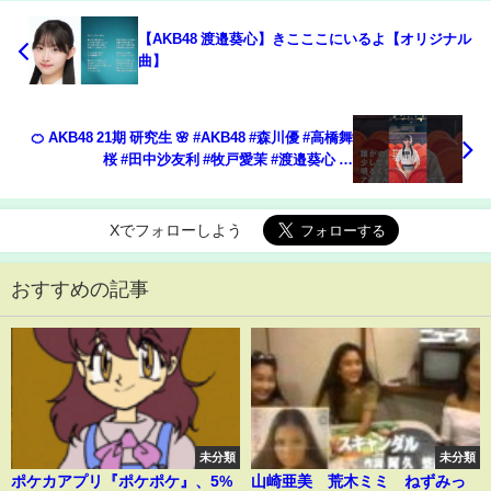
【AKB48 渡邉葵心】きこここにいるよ【オリジナル
曲】
🍊 AKB48 21期 研究生 🌸 #AKB48 #森川優 #高橋舞
桜 #田中沙友利 #牧戸愛茉 #渡邉葵心 🍓
#AKB48_20thYear #shorts #小栗有以
Xでフォローしよう
おすすめの記事
未分類
未分類
ポケカアプリ『ポケポケ』、5%
山崎亜美 荒木ミミ ねずみっ