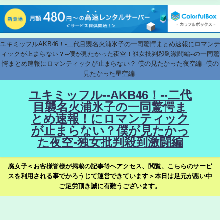
ユキミッフルAKB46！-二代目襲名火浦氷子の一同驚愕まとめ速報にロマンテ
ィックが止まらない？--僕が見たかった夜空！独女批判殺到激闘編--の一同驚
愕まとめ速報にロマンティックが止まらない？-僕の見たかった夜空編--僕の
見たかった星空編-
ユキミッフル--AKB46！--二代
目襲名火浦氷子の一同驚愕ま
とめ速報！にロマンティック
が止まらない？僕が見たかっ
た夜空-独女批判殺到激闘編
腐女子＜お客様皆様が掲載の記事等へアクセス、閲覧、こちらのサービ
スを利用される事でかろうじて運営できています＞本日は足元が悪い中
ご足労頂き誠に有難うございます。