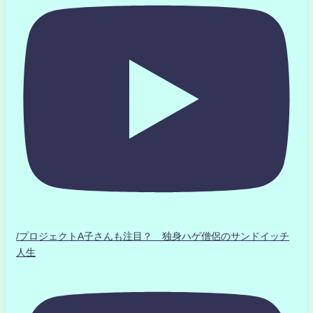
/プロジェクトA子さんも注目？ 独身ハゲ僧侶のサンドイッチ
人生