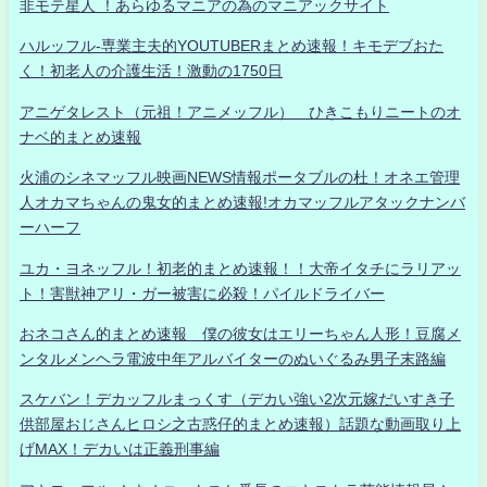
非モテ星人 ！あらゆるマニアの為のマニアックサイト
ハルッフル-専業主夫的YOUTUBERまとめ速報！キモデブおた
く！初老人の介護生活！激動の1750日
アニゲタレスト（元祖！アニメッフル） ひきこもりニートのオ
ナベ的まとめ速報
火浦のシネマッフル映画NEWS情報ポータブルの杜！オネエ管理
人オカマちゃんの鬼女的まとめ速報!オカマッフルアタックナンバ
ーハーフ
ユカ・ヨネッフル！初老的まとめ速報！！大帝イタチにラリアッ
ト！害獣神アリ・ガー被害に必殺！パイルドライバー
おネコさん的まとめ速報 僕の彼女はエリーちゃん人形！豆腐メ
ンタルメンヘラ電波中年アルバイターのぬいぐるみ男子末路編
スケバン！デカッフルまっくす（デカい強い2次元嫁だいすき子
供部屋おじさんヒロシ之古惑仔的まとめ速報）話題な動画取り上
げMAX！デカいは正義刑事編