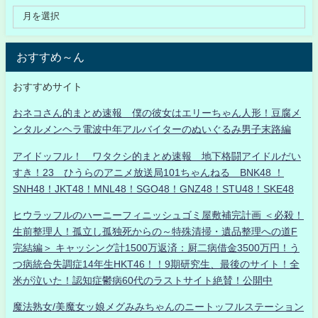
おすすめ～ん
おすすめサイト
おネコさん的まとめ速報 僕の彼女はエリーちゃん人形！豆腐メ
ンタルメンヘラ電波中年アルバイターのぬいぐるみ男子末路編
アイドッフル！ ワタクシ的まとめ速報 地下格闘アイドルだい
すき！23 ひうらのアニメ放送局101ちゃんねる BNK48 ！
SNH48！JKT48！MNL48！SGO48！GNZ48！STU48！SKE48
ヒウラッフルのハーニーフィニッシュゴミ屋敷補完計画 ＜必殺！
生前整理人！孤立し孤独死からの～特殊清掃・遺品整理への道F
完結編＞ キャッシング計1500万返済：厨二病借金3500万円！う
つ病統合失調症14年生HKT46！！9期研究生、最後のサイト！全
米が泣いた！認知症鬱病60代のラストサイト絶賛！公開中
魔法熟女/美魔女ッ娘メグみみちゃんのニートッフルステーション