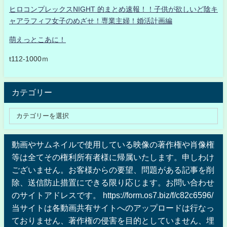
ヒロコンプレックスNIGHT 的まとめ速報！！子供が欲しいど陰キ
ャアラフィフ女子のめざせ！専業主婦！婚活計画編
萌えっとこあに！
t112-1000ｍ
カテゴリー
動画やサムネイルで使用している映像の著作権や肖像権
等は全てその権利所有者様に帰属いたします。申しわけ
ございません。お客様からの要望、問題がある記事を削
除、送信防止措置にできる限り応じます。お問い合わせ
のサイトアドレスです。 https://form.os7.biz/f/c82c6596/
当サイトは各動画共有サイトへのアップロードは行なっ
ておりません、著作権の侵害を目的としていません、埋