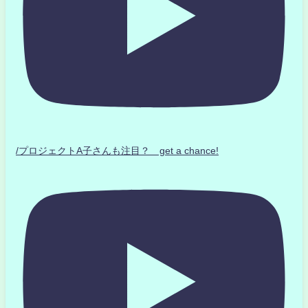
/プロジェクトA子さんも注目？ get a chance!