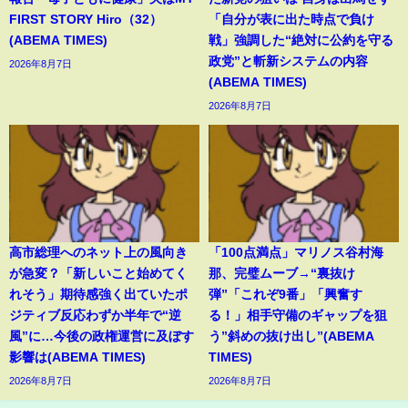
FIRST STORY Hiro（32）
「自分が表に出た時点で負け
(ABEMA TIMES)
戦」強調した“絶対に公約を守る
政党”と斬新システムの内容
2026年8月7日
(ABEMA TIMES)
2026年8月7日
高市総理へのネット上の風向き
「100点満点」マリノス谷村海
が急変？「新しいこと始めてく
那、完璧ムーブ→“裏抜け
れそう」期待感強く出ていたポ
弾”「これぞ9番」「興奮す
ジティブ反応わずか半年で“逆
る！」相手守備のギャップを狙
風”に…今後の政権運営に及ぼす
う”斜めの抜け出し”(ABEMA
影響は(ABEMA TIMES)
TIMES)
2026年8月7日
2026年8月7日