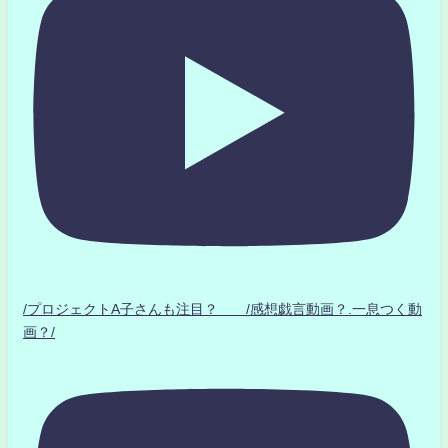
/プロジェクトA子さんも注目？ /感想戯言動画？.一息つく動
画？/