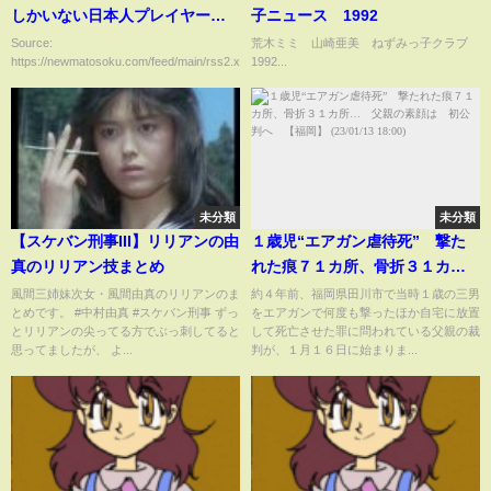
しかいない日本人プレイヤーが
子ニュース 1992
全体課金額の43%を占める異常
Source:
荒木ミミ 山崎亜美 ねずみっ子クラブ
https://newmatosoku.com/feed/main/rss2.xml...
1992...
事態ｗｗｗｗｗｗ
未分類
未分類
【スケバン刑事III】リリアンの由
１歳児“エアガン虐待死” 撃た
真のリリアン技まとめ
れた痕７１カ所、骨折３１カ
所… 父親の素顔は 初公判
風間三姉妹次女・風間由真のリリアンのま
約４年前、福岡県田川市で当時１歳の三男
とめです。 #中村由真 #スケバン刑事 ずっ
をエアガンで何度も撃ったほか自宅に放置
へ 【福岡】 (23/01/13 18:00)
とリリアンの尖ってる方でぶっ刺してると
して死亡させた罪に問われている父親の裁
思ってましたが、 よ...
判が、１月１６日に始まりま...