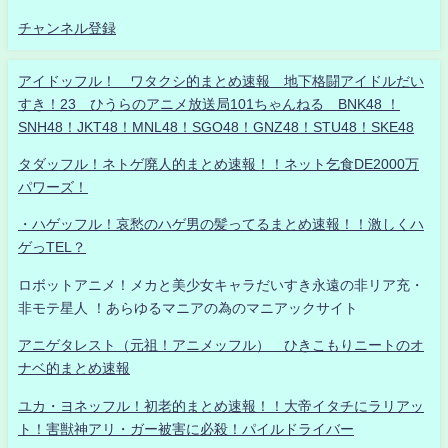
チャンネル登録
アイドッフル！ ワタクシ的まとめ速報 地下格闘アイドルだい
すき！23 ひうらのアニメ放送局101ちゃんねる BNK48 ！
SNH48！JKT48！MNL48！SGO48！GNZ48！STU48！SKE48
タダッフル！ネトゲ廃人的まとめ速報！！ネット乞食DE2000万
パワーズ！
・ハゲッフル！哀愁のハゲ男の髪ってるまとめ速報！！激しくハ
ゲっTEL？
ロボットアニメ！メカと美少女キャラだいすき永遠の非リア充・
非モテ星人 ！あらゆるマニアの為のマニアックサイト
アニゲタレスト（元祖！アニメッフル） ひきこもりニートのオ
ナベ的まとめ速報
ユカ・ヨネッフル！初老的まとめ速報！！大帝イタチにラリアッ
ト！害獣神アリ・ガー被害に必殺！パイルドライバー