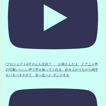
/プロジェクトA子さんも注目？ お母さんだよ とアニメ声
の可愛いらしい声で手を振ってくれる 起き上がりながら両手
をパタパタさせて 右へ左へと ダンスする