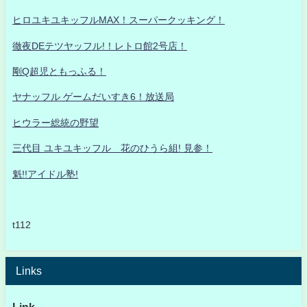
ヒロユキユキッフルMAX！スーパークッキング！
徹夜DEテツヤッフル!！レトロ館2号店！
剛Q超児ともっふる！
ヤナッフル ゲームだいすき6！放送局
ヒウラー総統の野望
三代目 ユキユキッフル 花のひうら組! 見参！
魁!!アイドル塾!
t112
Links