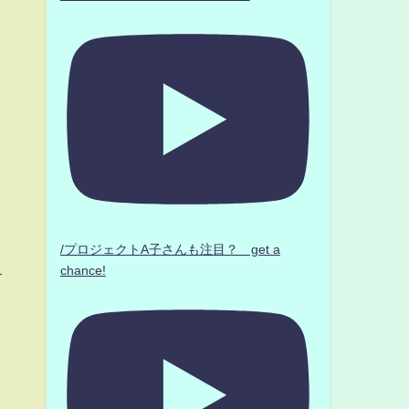
/プロジェクトA子さんも注目？ get a
chance!
す
ト