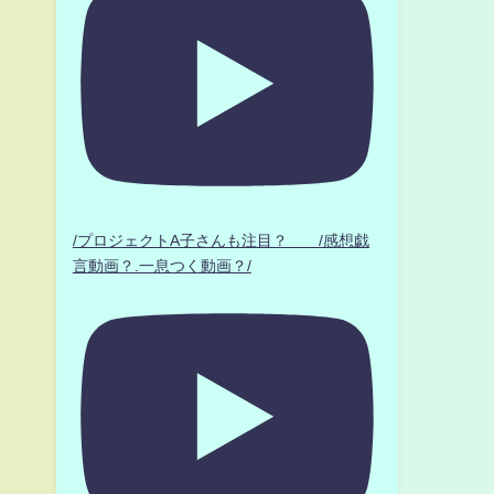
/プロジェクトA子さんも注目？ /感想戯
言動画？.一息つく動画？/