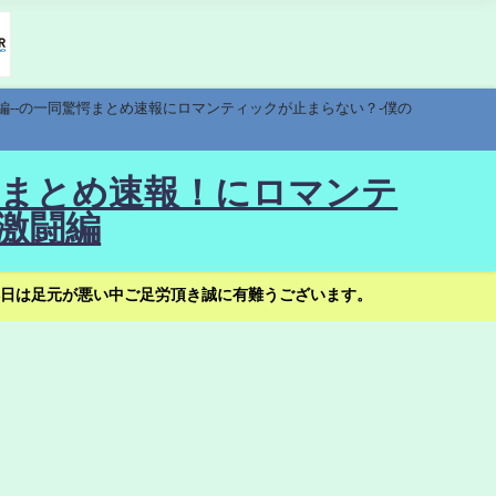
編--の一同驚愕まとめ速報にロマンティックが止まらない？-僕の
驚愕まとめ速報！にロマンテ
激闘編
日は足元が悪い中ご足労頂き誠に有難うございます。