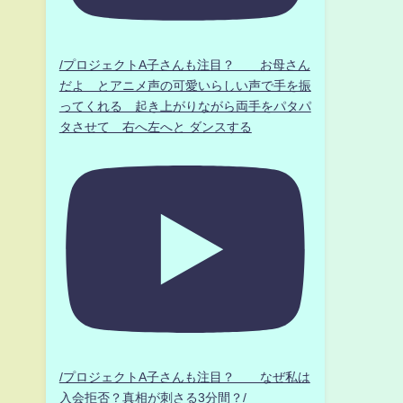
/プロジェクトA子さんも注目？ お母さん
だよ とアニメ声の可愛いらしい声で手を振
ってくれる 起き上がりながら両手をパタパ
タさせて 右へ左へと ダンスする
/プロジェクトA子さんも注目？ なぜ私は
入会拒否？真相が刺さる3分間？/