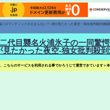
速報にロマンティックが止まらない？--僕が見たかった夜空！独女批判殺到激闘
！--二代目襲名火浦氷子の一同
見たかった夜空-独女批判殺到
、こちらのサービスを利用される事でかろうじて運営できています＞本