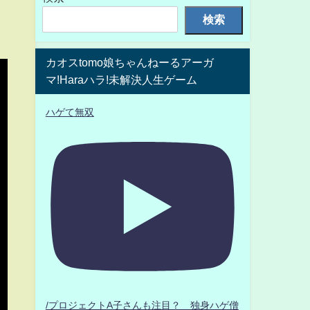
検索
カオスtomo娘ちゃんねーるアーガ
マ!Haraハラ!未解決人生ゲーム
ハゲて無双
/プロジェクトA子さんも注目？ 独身ハゲ僧