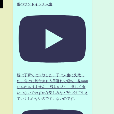
侶のサンドイッチ人生
親は子育てに失敗した」子は人生に失敗し
た。負けに気付きもう手遅れで逆転一発man
なんかありません、 残りの人生、貧しく食
いつないでわずかな楽しみなど見つけて生き
ていくしかないのです。ないのです。