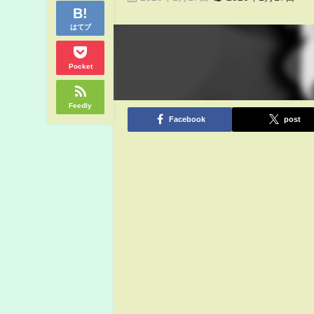
はてブ
Pocket
Feedly
Facebook
post