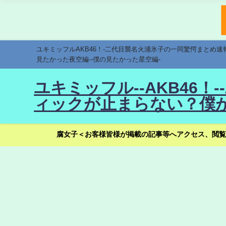
ユキミッフルAKB46！-二代目襲名火浦氷子の一同驚愕まとめ
見たかった夜空編--僕の見たかった星空編-
ユキミッフル--AKB46
ィックが止まらない？僕が
腐女子＜お客様皆様が掲載の記事等へアクセス、閲覧