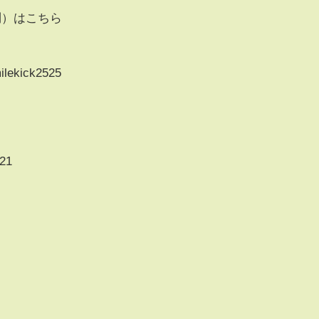
問）はこちら
ilekick2525
121
1
ら