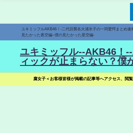
ユキミッフルAKB46！-二代目襲名火浦氷子の一同驚愕まとめ
見たかった夜空編--僕の見たかった星空編-
ユキミッフル--AKB46
ィックが止まらない？僕が
腐女子＜お客様皆様が掲載の記事等へアクセス、閲覧