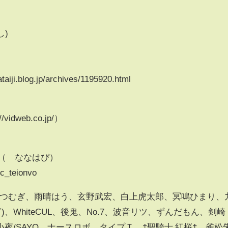
し)
.blog.jp/archives/1195920.html
idweb.co.jp/）
す（©ななはぴ）
c_teionvo
春日部つむぎ、雨晴はう、玄野武宏、白上虎太郎、冥鳴ひまり、
)、WhiteCUL、後鬼、No.7、波音リツ、ずんだもん、剣崎
夜/SAYO、ナースロボ＿タイプＴ、†聖騎士 紅桜†、雀松