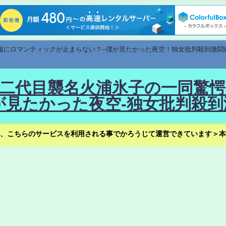
速報にロマンティックが止まらない？--僕が見たかった夜空！独女批判殺到激闘
！--二代目襲名火浦氷子の一同
見たかった夜空-独女批判殺到
、こちらのサービスを利用される事でかろうじて運営できています＞本