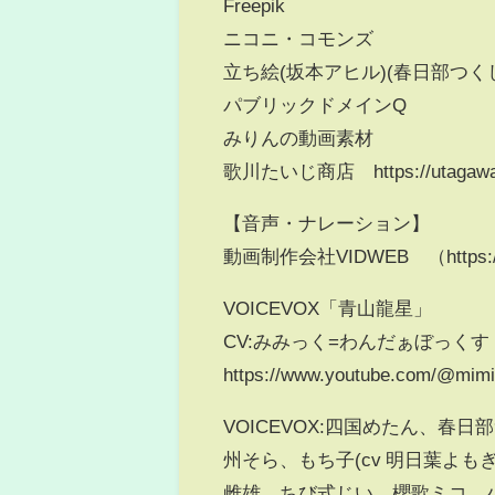
Freepik
ニコニ・コモンズ
立ち絵(坂本アヒル)(春日部つく
パブリックドメインQ
みりんの動画素材
歌川たいじ商店 https://utagawataiji
【音声・ナレーション】
動画制作会社VIDWEB （https://v
VOICEVOX「青山龍星」
CV:みみっく=わんだぁぼっく
https://www.youtube.com/@mimi
VOICEVOX:四国めたん、
州そら、もち子(cv 明日葉よもぎ
雌雄、ちび式じい、櫻歌ミコ、小