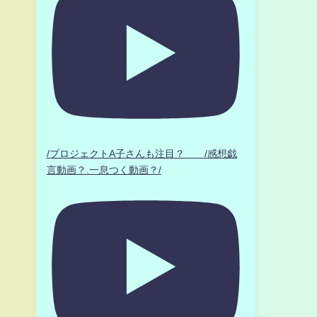
/プロジェクトA子さんも注目？ /感想戯
言動画？.一息つく動画？/