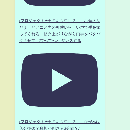
/プロジェクトA子さんも注目？ お母さん
だよ とアニメ声の可愛いらしい声で手を振
ってくれる 起き上がりながら両手をパタパ
タさせて 右へ左へと ダンスする
/プロジェクトA子さんも注目？ なぜ私は
入会拒否？真相が刺さる3分間？/