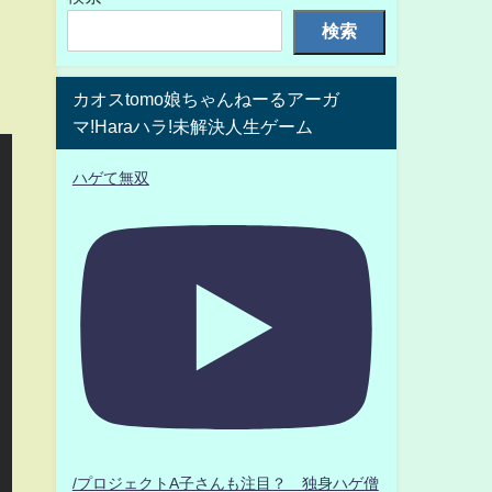
検索
カオスtomo娘ちゃんねーるアーガ
マ!Haraハラ!未解決人生ゲーム
ハゲて無双
/プロジェクトA子さんも注目？ 独身ハゲ僧