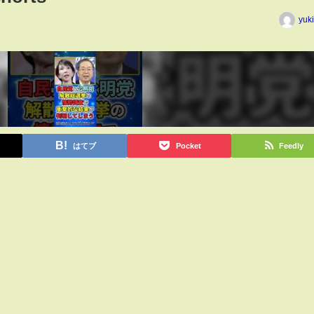
yuk
はてブ
Pocket
Feedly