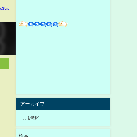
io39jp
アーカイブ
検索