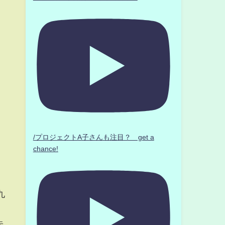
/プロジェクトA子さんも注目？ get a
chance!
九
朱