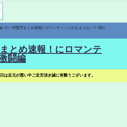
編--の一同驚愕まとめ速報にロマンティックが止まらない？-僕の
驚愕まとめ速報！にロマンテ
激闘編
日は足元が悪い中ご足労頂き誠に有難うございます。