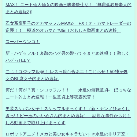
MAX！ ニート仙人仙女の映画三昧老後生活！（無職孤独居老人的
まとめ速報Z)]
乙女系腐男子のオカマッフルMAX2- FX！オ・カマトレーダーの
逆襲！！ 極道のオカマたち編（おもしろ動画まとめ速報）
スーパーウンコ！
新・ハゲッフル！哀愁のハゲ男の髪ってるまとめ速報！！激しく
ハゲっTEL？
こじ！コジッフル@！-レズっ娘百合ネエ！こじらせ！50独身処
女のBL腐女子的まとめ速報-
何だ！何が？真・シロッフル！！ 永遠の無職童貞- ぼっちな
ニート的まとめ速報！一生童貞上等夜露死苦！
男装スケバン女子！スケッフルまっくす！（新・ナンノひゃくし
きっ!！ビー玉のおいぬさん的まとめ速報） 話題な事件からおも
しろ動画まで取り上げまっくす
ロボットアニメ！メカと美少女キャラだいすき永遠の非リア充・