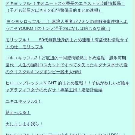
アキヨッフル-！ネオニートスケ番長のエキストラ芸能情報局！
（子ども部屋おばさんの自宅警備員的まとめ速報）
[ヨシヨシロッフル-！！-素浪人勇者カツオンの未解決事件簿へよ
うこそYOUKO！のナンノ洋子のはなしは信じるな編）]
モリッフル！ 50代無職独身的まとめ速報！有益便利情報サイ
トの杜 モリッフル
ユキユキッフル2！ど底辺的一同驚愕騒然まとめ速報！超氷河期
世代！人生の強制ロスカットですべてを失ったキグナス氷子の愛
のクリスタルキングボンビー脱出大作戦
ヒロコンプレックスNIGHT 的まとめ速報！！子供が欲しいど陰キ
ャアラフィフ女子のめざせ！専業主婦！婚活計画編
ユキユキッフル3！
萌えっふる！
天にまします我ら！
ヒロシッフル！ヒロシデース山さんのリフォームひとりDIY！！