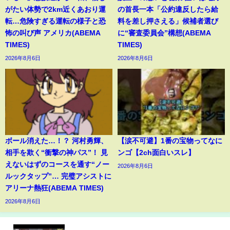
がたい体勢で2km近くあおり運
の首長一本「公約違反したら給
転…危険すぎる運転の様子と恐
料を差し押さえる」候補者選び
怖の叫び声 アメリカ(ABEMA
に“審査委員会”構想(ABEMA
TIMES)
TIMES)
2026年8月6日
2026年8月6日
ボール消えた…！？ 河村勇輝、
【涙不可避】1番の宝物ってなに
相手を欺く“衝撃の神パス”！ 見
ンゴ【2ch面白いスレ】
えないはずのコースを通す“ノー
2026年8月6日
ルックタップ”… 完璧アシストに
アリーナ熱狂(ABEMA TIMES)
2026年8月6日