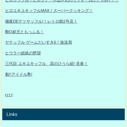
ヒロユキユキッフルMAX！スーパークッキング！
徹夜DEテツヤッフル!！レトロ館2号店！
剛Q超児ともっふる！
ヤナッフル ゲームだいすき6！放送局
ヒウラー総統の野望
三代目 ユキユキッフル 花のひうら組! 見参！
魁!!アイドル塾!
t112
Links