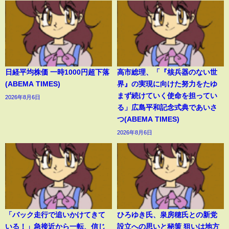
日経平均株価 一時1000円超下落
高市総理、「『核兵器のない世
(ABEMA TIMES)
界』の実現に向けた努力をたゆ
まず続けていく使命を担ってい
2026年8月6日
る」広島平和記念式典であいさ
つ(ABEMA TIMES)
2026年8月6日
「バック走行で追いかけてきて
ひろゆき氏、泉房穂氏との新党
いる！」急接近から一転、信じ
設立への思いと秘策 狙いは地方