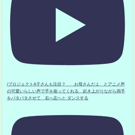
/プロジェクトA子さんも注目？ お母さんだよ とアニメ声
の可愛いらしい声で手を振ってくれる 起き上がりながら両手
をパタパタさせて 右へ左へと ダンスする