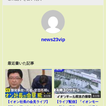
news23vip
最近書いた記事
未分類
未分類
【イオン社長の会見ライブ】
【ライブ配信】「イオンモー