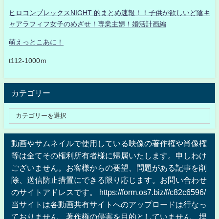
ヒロコンプレックスNIGHT 的まとめ速報！！子供が欲しいど陰キ
ャアラフィフ女子のめざせ！専業主婦！婚活計画編
萌えっとこあに！
t112-1000ｍ
カテゴリー
動画やサムネイルで使用している映像の著作権や肖像権
等は全てその権利所有者様に帰属いたします。申しわけ
ございません。お客様からの要望、問題がある記事を削
除、送信防止措置にできる限り応じます。お問い合わせ
のサイトアドレスです。 https://form.os7.biz/f/c82c6596/
当サイトは各動画共有サイトへのアップロードは行なっ
ておりません、著作権の侵害を目的としていません、埋