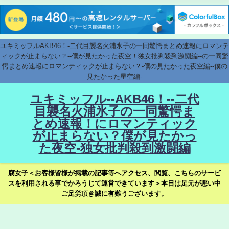
ユキミッフルAKB46！-二代目襲名火浦氷子の一同驚愕まとめ速報にロマンテ
ィックが止まらない？--僕が見たかった夜空！独女批判殺到激闘編--の一同驚
愕まとめ速報にロマンティックが止まらない？-僕の見たかった夜空編--僕の
見たかった星空編-
ユキミッフル--AKB46！--二代
目襲名火浦氷子の一同驚愕ま
とめ速報！にロマンティック
が止まらない？僕が見たかっ
た夜空-独女批判殺到激闘編
腐女子＜お客様皆様が掲載の記事等へアクセス、閲覧、こちらのサービ
スを利用される事でかろうじて運営できています＞本日は足元が悪い中
ご足労頂き誠に有難うございます。