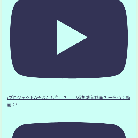
/プロジェクトA子さんも注目？ /感想戯言動画？.一息つく動
画？/