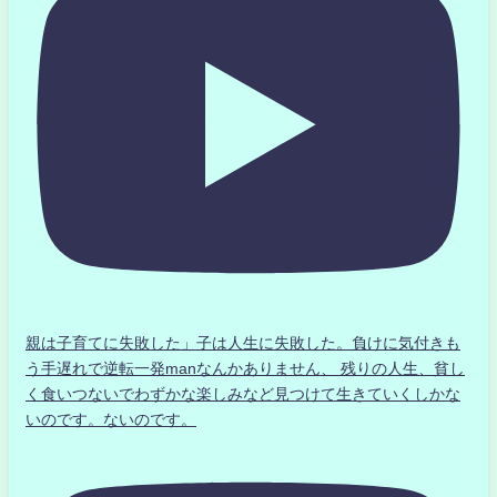
親は子育てに失敗した」子は人生に失敗した。負けに気付きも
う手遅れで逆転一発manなんかありません、 残りの人生、貧し
く食いつないでわずかな楽しみなど見つけて生きていくしかな
いのです。ないのです。