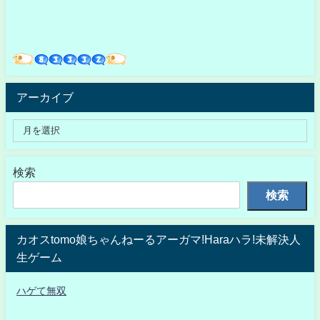
アーカイブ
検索
検索
カオスtomo娘ちゃんねーるアーガマ!Haraハラ!未解決人
生ゲーム
ハゲて無双