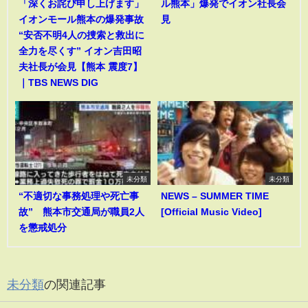
「深くお詫び申し上げます」
ル熊本」爆発でイオン社長会
イオンモール熊本の爆発事故
見
“安否不明4人の捜索と救出に
全力を尽くす” イオン吉田昭
夫社長が会見【熊本 震度7】
｜TBS NEWS DIG
未分類
未分類
“不適切な事務処理や死亡事
NEWS – SUMMER TIME
故” 熊本市交通局が職員2人
[Official Music Video]
を懲戒処分
未分類
の関連記事