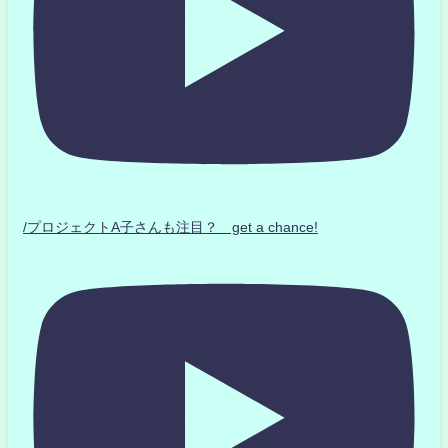
/プロジェクトA子さんも注目？ get a chance!