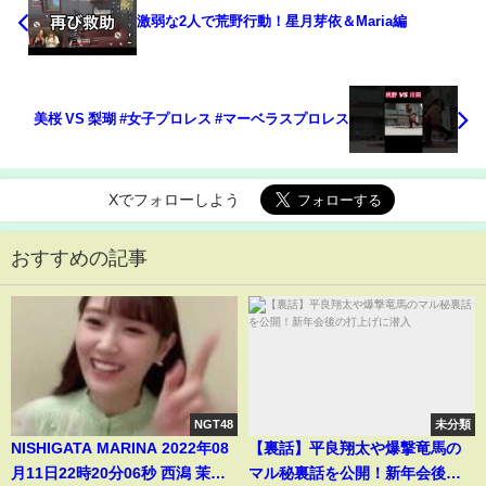
激弱な2人で荒野行動！星月芽依＆Maria編
美桜 VS 梨瑚 #女子プロレス #マーベラスプロレス
Xでフォローしよう
おすすめの記事
NGT48
未分類
NISHIGATA MARINA 2022年08
【裏話】平良翔太や爆撃竜馬の
月11日22時20分06秒 西潟 茉莉
マル秘裏話を公開！新年会後の