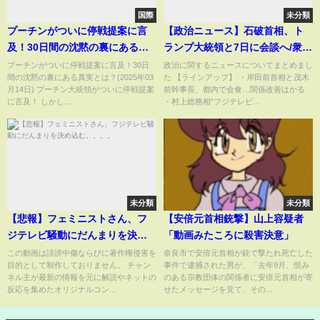
国際
未分類
プーチンがついに停戦提案に言
【政治ニュース】石破首相、ト
及！30日間の沈黙の裏にある真
ランプ大統領と7日に会談へ/衆議
実とは？(2025年03月14日)
院予算委 野党側、石破首相に
プーチンがついに停戦提案に言及！30日
政治に関するニュースについてまとめまし
間の沈黙の裏にある真実とは？(2025年03
た 【ラインアップ】 ・岸田前首相と茂木
繰り返し予算案の修正迫る──政
月14日) プーチン大統領がついに停戦提案
前幹事長、都内で会食…関係改善はかる
治ニュースまとめ（日テレNEWS
に言及！ しかし...
・村上総務相“フジテレビ...
LIVE）
未分類
未分類
【悲報】フェミニストさん、フ
【安倍元首相銃撃】山上容疑者
ジテレビ騒動にだんまりを決め
「動画みたころに殺害決意」
込む。。。。
この動画は誹謗中傷ならびに著作権侵害を
奈良市で安倍元首相が銃で撃たれ死亡した
目的として制作しておりません。 チャン
事件で逮捕された男が、「去年9月、恨み
ネル主が最新の情報を元に解説やネットの
のある宗教団体の関係者に安倍元首相が寄
反応を集めたオリジナルコン...
せたメッセージを見て、その...