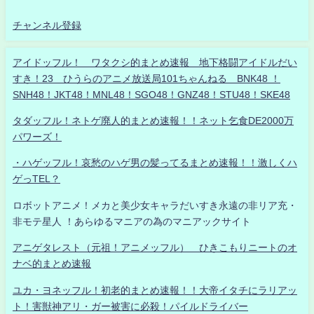
チャンネル登録
アイドッフル！ ワタクシ的まとめ速報 地下格闘アイドルだい
すき！23 ひうらのアニメ放送局101ちゃんねる BNK48 ！
SNH48！JKT48！MNL48！SGO48！GNZ48！STU48！SKE48
タダッフル！ネトゲ廃人的まとめ速報！！ネット乞食DE2000万
パワーズ！
・ハゲッフル！哀愁のハゲ男の髪ってるまとめ速報！！激しくハ
ゲっTEL？
ロボットアニメ！メカと美少女キャラだいすき永遠の非リア充・
非モテ星人 ！あらゆるマニアの為のマニアックサイト
アニゲタレスト（元祖！アニメッフル） ひきこもりニートのオ
ナベ的まとめ速報
ユカ・ヨネッフル！初老的まとめ速報！！大帝イタチにラリアッ
ト！害獣神アリ・ガー被害に必殺！パイルドライバー