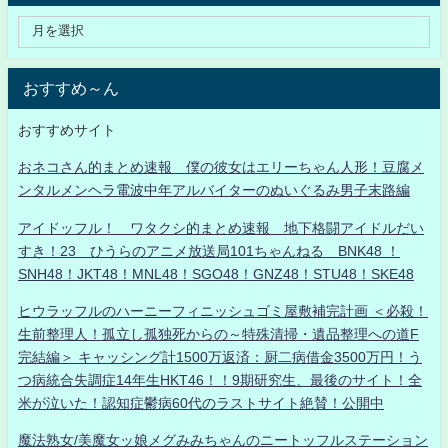
おすすめ～ん
おすすめサイト
おネコさん的まとめ速報 僕の彼女はエリーちゃん人形！豆腐メ
ンタルメンヘラ電波中年アルバイターのぬいぐるみ男子末路編
アイドッフル！ ワタクシ的まとめ速報 地下格闘アイドルだい
すき！23 ひうらのアニメ放送局101ちゃんねる BNK48 ！
SNH48！JKT48！MNL48！SGO48！GNZ48！STU48！SKE48
ヒウラッフルのハーニーフィニッシュゴミ屋敷補完計画 ＜必殺！
生前整理人！孤立し孤独死からの～特殊清掃・遺品整理への道F
完結編＞ キャッシング計1500万返済：厨二病借金3500万円！う
つ病統合失調症14年生HKT46！！9期研究生、最後のサイト！全
米が泣いた！認知症鬱病60代のラストサイト絶賛！公開中
魔法熟女/美魔女ッ娘メグみみちゃんのニートッフルステーション