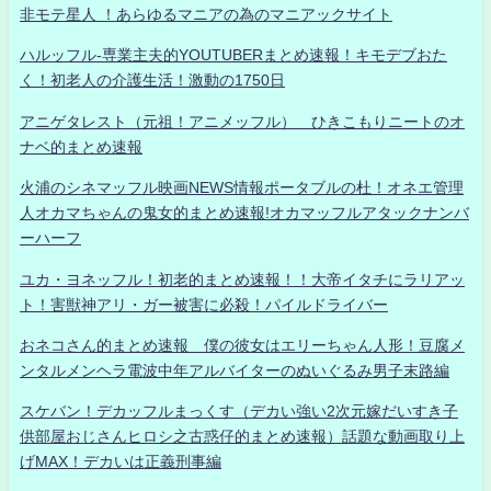
非モテ星人 ！あらゆるマニアの為のマニアックサイト
ハルッフル-専業主夫的YOUTUBERまとめ速報！キモデブおた
く！初老人の介護生活！激動の1750日
アニゲタレスト（元祖！アニメッフル） ひきこもりニートのオ
ナベ的まとめ速報
火浦のシネマッフル映画NEWS情報ポータブルの杜！オネエ管理
人オカマちゃんの鬼女的まとめ速報!オカマッフルアタックナンバ
ーハーフ
ユカ・ヨネッフル！初老的まとめ速報！！大帝イタチにラリアッ
ト！害獣神アリ・ガー被害に必殺！パイルドライバー
おネコさん的まとめ速報 僕の彼女はエリーちゃん人形！豆腐メ
ンタルメンヘラ電波中年アルバイターのぬいぐるみ男子末路編
スケバン！デカッフルまっくす（デカい強い2次元嫁だいすき子
供部屋おじさんヒロシ之古惑仔的まとめ速報）話題な動画取り上
げMAX！デカいは正義刑事編