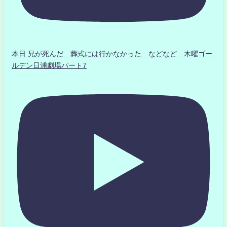
本日 兄が死んだ 葬式には行かなかった などなど 木曜ゴー
ルデン日浦劇場パート7