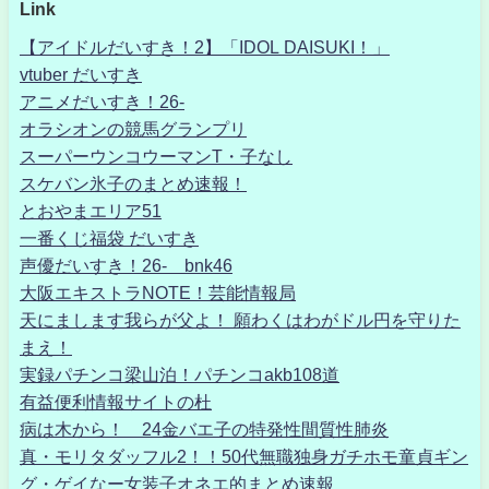
Link
【アイドルだいすき！2】「IDOL DAISUKI！」
vtuber だいすき
アニメだいすき！26-
オラシオンの競馬グランプリ
スーパーウンコウーマンT・子なし
スケバン氷子のまとめ速報！
とおやまエリア51
一番くじ福袋 だいすき
声優だいすき！26- bnk46
大阪エキストラNOTE！芸能情報局
天にまします我らが父よ！ 願わくはわがドル円を守りた
まえ！
実録パチンコ梁山泊！パチンコakb108道
有益便利情報サイトの杜
病は木から！ 24金バエ子の特発性間質性肺炎
真・モリタダッフル2！！50代無職独身ガチホモ童貞ギン
グ・ゲイなー女装子オネエ的まとめ速報