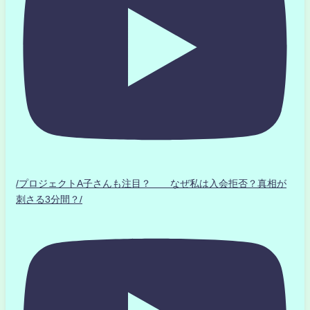
/プロジェクトA子さんも注目？ なぜ私は入会拒否？真相が
刺さる3分間？/