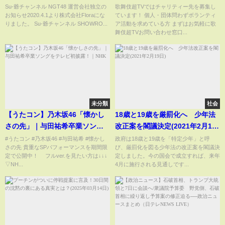
奈
打上げに潜入
Su-爺チャンネル NGT48 運営会社独立の
歌舞伎超TVではチャリティー先を募集し
お知らせ2020.4.1より株式会社Floraにな
ています！ 個人・団体問わずボランティ
りました。 Su-爺チャンネル SHOWRO...
ア活動を求めている方 まずはお気軽に歌
舞伎超TVお問い合わせ窓口...
未分類
社会
【うたコン】乃木坂46「懐かし
18歳と19歳を厳罰化へ 少年法
さの先」｜与田祐希卒業ソング
改正案を閣議決定(2021年2月19
をテレビ初披露！｜NHK
日)
#うたコン #乃木坂46 #与田祐希 #懐かし
政府は18歳と19歳を「特定少年」と呼
さの先 貴重なSPパフォーマンスを期間限
び、厳罰化を図る少年法の改正案を閣議決
定で公開中！ フルver.を見たい方は↓↓↓
定しました。今の国会で成立すれば、来年
▽NH...
4月に施行される見通しです...