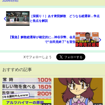
2026年8月9日
［深掘り！］あす衆院解散 どうなる総選挙…争点
と焦点を解説
【緊急】解散総選挙が確定的に…神谷宗幣、会見
で“自民党終了”を宣告
Xでフォローしよう
おすすめの記事