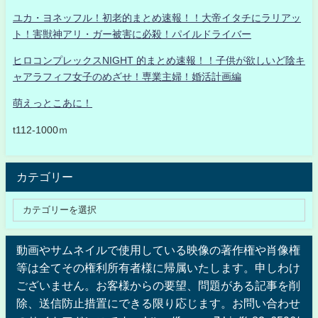
ユカ・ヨネッフル！初老的まとめ速報！！大帝イタチにラリアッ
ト！害獣神アリ・ガー被害に必殺！パイルドライバー
ヒロコンプレックスNIGHT 的まとめ速報！！子供が欲しいど陰キ
ャアラフィフ女子のめざせ！専業主婦！婚活計画編
萌えっとこあに！
t112-1000ｍ
カテゴリー
動画やサムネイルで使用している映像の著作権や肖像権
等は全てその権利所有者様に帰属いたします。申しわけ
ございません。お客様からの要望、問題がある記事を削
除、送信防止措置にできる限り応じます。お問い合わせ