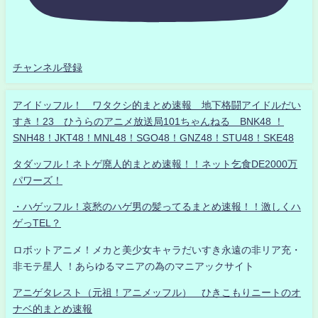
チャンネル登録
アイドッフル！ ワタクシ的まとめ速報 地下格闘アイドルだい
すき！23 ひうらのアニメ放送局101ちゃんねる BNK48 ！
SNH48！JKT48！MNL48！SGO48！GNZ48！STU48！SKE48
タダッフル！ネトゲ廃人的まとめ速報！！ネット乞食DE2000万
パワーズ！
・ハゲッフル！哀愁のハゲ男の髪ってるまとめ速報！！激しくハ
ゲっTEL？
ロボットアニメ！メカと美少女キャラだいすき永遠の非リア充・
非モテ星人 ！あらゆるマニアの為のマニアックサイト
アニゲタレスト（元祖！アニメッフル） ひきこもりニートのオ
ナベ的まとめ速報