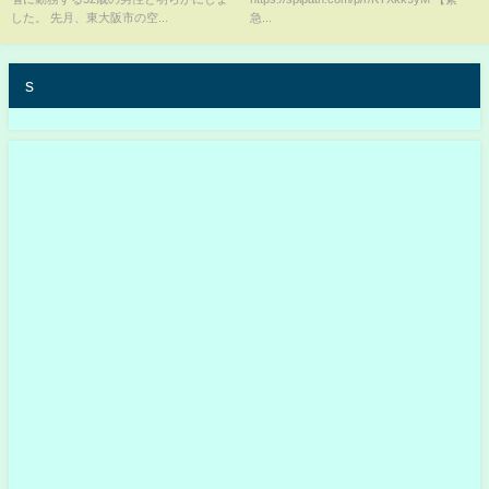
11:53)
した。 先月、東大阪市の空...
急...
s