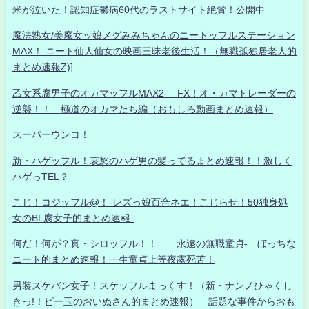
米が泣いた！認知症鬱病60代のラストサイト絶賛！公開中
魔法熟女/美魔女ッ娘メグみみちゃんのニートッフルステーション
MAX！ ニート仙人仙女の映画三昧老後生活！（無職孤独居老人的
まとめ速報Z)]
乙女系腐男子のオカマッフルMAX2- FX！オ・カマトレーダーの
逆襲！！ 極道のオカマたち編（おもしろ動画まとめ速報）
スーパーウンコ！
新・ハゲッフル！哀愁のハゲ男の髪ってるまとめ速報！！激しく
ハゲっTEL？
こじ！コジッフル@！-レズっ娘百合ネエ！こじらせ！50独身処
女のBL腐女子的まとめ速報-
何だ！何が？真・シロッフル！！ 永遠の無職童貞- ぼっちな
ニート的まとめ速報！一生童貞上等夜露死苦！
男装スケバン女子！スケッフルまっくす！（新・ナンノひゃくし
きっ!！ビー玉のおいぬさん的まとめ速報） 話題な事件からおも