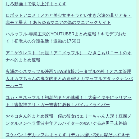
しろ動画まで取り上げまっくす
ロボットアニメ！メカと美少女キャラだいすき永遠の非リア充・
非モテ星人 ！あらゆるマニアの為のマニアックサイト
ハルッフル-専業主夫的YOUTUBERまとめ速報！キモデブおた
く！初老人の介護生活！激動の1750日
アニゲタレスト（元祖！アニメッフル） ひきこもりニートのオ
ナベ的まとめ速報
火浦のシネマッフル映画NEWS情報ポータブルの杜！オネエ管理
人オカマちゃんの鬼女的まとめ速報!オカマッフルアタックナンバ
ーハーフ
ユカ・ヨネッフル！初老的まとめ速報！！大帝イタチにラリアッ
ト！害獣神アリ・ガー被害に必殺！パイルドライバー
おネコさん的まとめ速報 僕の彼女はエリーちゃん人形！豆腐メ
ンタルメンヘラ電波中年アルバイターのぬいぐるみ男子末路編
スケバン！デカッフルまっくす（デカい強い2次元嫁だいすき子