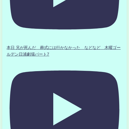
本日 兄が死んだ 葬式には行かなかった などなど 木曜ゴー
ルデン日浦劇場パート7