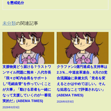
を懲戒処分
未分類
の関連記事
支援物資どう届ける？ラストワ
クラファン1億円達成も支持率は
ンマイル問題に熊本・八代市長
2.3％…中道改革連合、8月の3党
「我々が町内会長をサポート
合流議論に泉健太氏「党名を変
し”毛細血管”を作っていくこと
えるとかはやめてほしい。そん
が大事」「動ける若者も一緒に
な姑息なことで評価されない」
なって支援していくのが一番現
(ABEMA TIMES)
実的だ」(ABEMA TIMES)
2026年8月9日
2026年8月9日