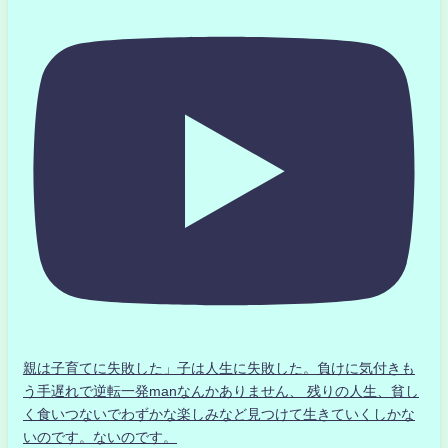
親は子育てに失敗した」子は人生に失敗した。負けに気付きも
う手遅れで逆転一発manなんかありません、 残りの人生、貧し
く食いつないでわずかな楽しみなど見つけて生きていくしかな
いのです。ないのです。