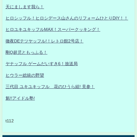
天にまします我ら！
ヒロシッフル！ヒロシデース山さんのリフォームひとりDIY！！
ヒロユキユキッフルMAX！スーパークッキング！
徹夜DEテツヤッフル!！レトロ館2号店！
剛Q超児ともっふる！
ヤナッフル ゲームだいすき6！放送局
ヒウラー総統の野望
三代目 ユキユキッフル 花のひうら組! 見参！
魁!!アイドル塾!
t112