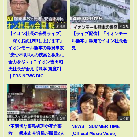
未分類
未分類
【イオン社長の会見ライブ】
【ライブ配信】「イオンモー
「深くお詫び申し上げます」
ル熊本」爆発でイオン社長会
イオンモール熊本の爆発事故
見
“安否不明4人の捜索と救出に
全力を尽くす” イオン吉田昭
夫社長が会見【熊本 震度7】
｜TBS NEWS DIG
未分類
未分類
“不適切な事務処理や死亡事
NEWS – SUMMER TIME
故” 熊本市交通局が職員2人
[Official Music Video]