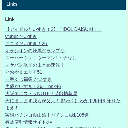
Links
Link
【アイドルだいすき！2】「IDOL DAISUKI！」
vtuber だいすき
アニメだいすき！26-
オラシオンの競馬グランプリ
スーパーウンコウーマンT・子なし
スケバン氷子のまとめ速報！
とおやまエリア51
一番くじ福袋 だいすき
声優だいすき！26- bnk46
大阪エキストラNOTE！芸能情報局
天にまします我らが父よ！ 願わくはわがドル円を守りた
まえ！
実録パチンコ梁山泊！パチンコakb108道
有益便利情報サイトの杜