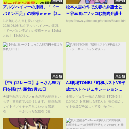
未分類
未分類
アルツハイマーの原因、「ドー
松本人志の件で文春の弁護士と
パミン不足」の模様ｗｗｗ【2ch
三谷幸喜にツッコむ筋肉弁護士
まとめ】【2chスレ】【5chス
1:名無しさん＠お腹いっぱい
https://news.yahoo.co.jp/articles/3baea4d
2026.06.06(Sat) アルツハイマーの原因、
レ】
「ドーパミン不足」の模様ｗｗｗ【2chま
とめ】【2chスレ...
未分類
未分類
【中山12レース】よっさん‼5万
AJ劇場TONBI『昭和ホストVS平
円を賭けた勝負3月31日
成ホスト〜ジェネレーション対
決〜』
★日刊配信マガジン★ 配信者の動画をい
金曜レギュラー番組 AJ劇場【TONBI!!】
ち早く高画質でお届けします。 動画配信
(15/5/15) お店探しも!!求人も!!夜の総合サ
サイト⇒ツイキャス＆ふわっち 出演
イト夜遊びを楽しくする http://w...
者 ⇒ふわっち配信者（佐...