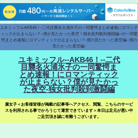
ユキミッフルAKB46！-二代目襲名火浦氷子の一同驚愕まとめ速報にロマンテ
ィックが止まらない？--僕が見たかった夜空！独女批判殺到激闘編--の一同驚
愕まとめ速報にロマンティックが止まらない？-僕の見たかった夜空編--僕の
見たかった星空編-
ユキミッフル--AKB46！--二代
目襲名火浦氷子の一同驚愕ま
とめ速報！にロマンティック
が止まらない？僕が見たかっ
た夜空-独女批判殺到激闘編
腐女子＜お客様皆様が掲載の記事等へアクセス、閲覧、こちらのサービ
スを利用される事でかろうじて運営できています＞本日は足元が悪い中
ご足労頂き誠に有難うございます。