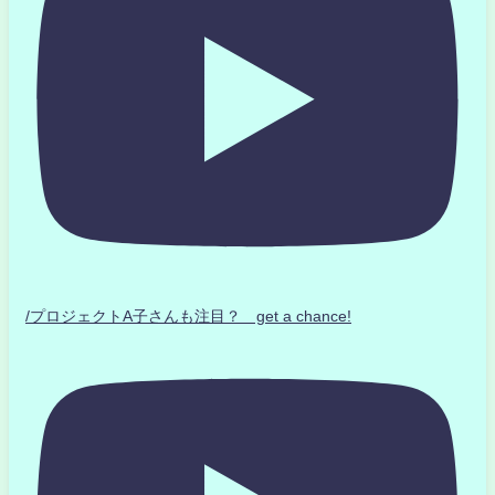
/プロジェクトA子さんも注目？ get a chance!