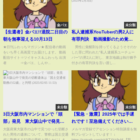
金バエ
未分類
【生還者】金バエ!!退院二日目の
私人逮捕系YouTuberの男2人に
朝を無事迎える10月13日
有罪判決 動画撮影のため覚醒
剤所持をそそのかした罪(2025年
★日刊ふわっちマガジン★ 配信者の動画
男性に覚醒剤を持ってくるようそそのか
をいち早く高画質でお届けします。 動画
した罪に問われた“私人逮捕系ユーチュー
2月3日)
配信サイト⇒ツイキャス＆ふわっち 出演
バー”の男2人に対し、東京地裁は執行猶予
者 ⇒金バエ、しんや...
付きの有罪判決を言い渡し...
未分類
未分類
3日大阪市内マンションで「頭
【緊急・激震】2025年では手遅
部」発見 東大阪山中で発見の
れです！至急備えてください。
切断遺体は「国土交通省勤務の
あなたには猶予がありません
大阪府東大阪市の山中で見つかった切断さ
メルマガ登録でアセンション特別講座を無
れた男性の遺体について、警察は国土交通
料プレゼントしています！ ↓
52歳」と判明 (2025/02/05
【プレアデス高等評議会】
省に勤務する52歳の男性と明らかにしま
https://spipath.com/p/r/KTXkk9yM 【緊