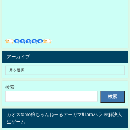
アーカイブ
検索
検索
カオスtomo娘ちゃんねーるアーガマ!Haraハラ!未解決人
生ゲーム