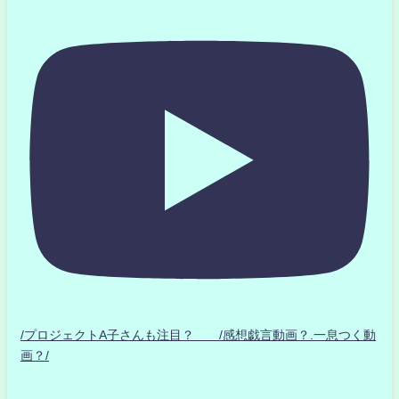
/プロジェクトA子さんも注目？ /感想戯言動画？.一息つく動
画？/