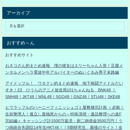
アーカイブ
おすすめ～ん
おすすめサイト
おネコさん的まとめ速報 僕の彼女はエリーちゃん人形！豆腐メ
ンタルメンヘラ電波中年アルバイターのぬいぐるみ男子末路編
アイドッフル！ ワタクシ的まとめ速報 地下格闘アイドルだい
すき！23 ひうらのアニメ放送局101ちゃんねる BNK48 ！
SNH48！JKT48！MNL48！SGO48！GNZ48！STU48！SKE48
ヒウラッフルのハーニーフィニッシュゴミ屋敷補完計画 ＜必殺！
生前整理人！孤立し孤独死からの～特殊清掃・遺品整理への道F
完結編＞ キャッシング計1500万返済：厨二病借金3500万円！う
つ病統合失調症14年生HKT46！！9期研究生、最後のサイト！全