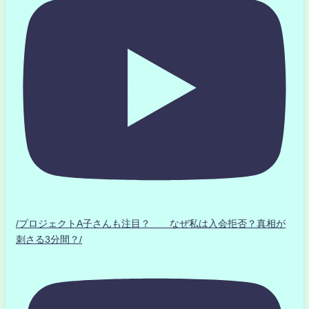
/プロジェクトA子さんも注目？ なぜ私は入会拒否？真相が
刺さる3分間？/