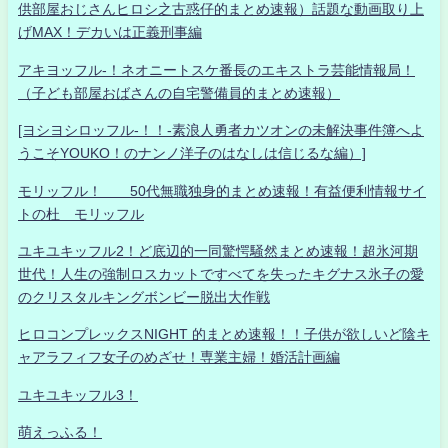
供部屋おじさんヒロシ之古惑仔的まとめ速報）話題な動画取り上
げMAX！デカいは正義刑事編
アキヨッフル-！ネオニートスケ番長のエキストラ芸能情報局！
（子ども部屋おばさんの自宅警備員的まとめ速報）
[ヨシヨシロッフル-！！-素浪人勇者カツオンの未解決事件簿へよ
うこそYOUKO！のナンノ洋子のはなしは信じるな編）]
モリッフル！ 50代無職独身的まとめ速報！有益便利情報サイ
トの杜 モリッフル
ユキユキッフル2！ど底辺的一同驚愕騒然まとめ速報！超氷河期
世代！人生の強制ロスカットですべてを失ったキグナス氷子の愛
のクリスタルキングボンビー脱出大作戦
ヒロコンプレックスNIGHT 的まとめ速報！！子供が欲しいど陰キ
ャアラフィフ女子のめざせ！専業主婦！婚活計画編
ユキユキッフル3！
萌えっふる！