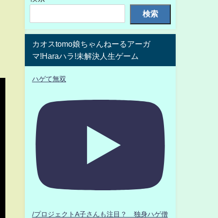
検索
カオスtomo娘ちゃんねーるアーガ
マ!Haraハラ!未解決人生ゲーム
ハゲて無双
/プロジェクトA子さんも注目？ 独身ハゲ僧