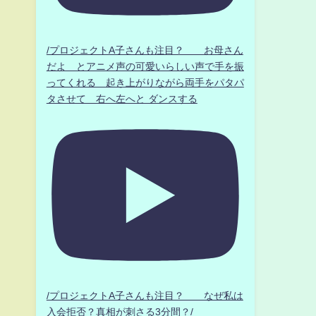
/プロジェクトA子さんも注目？ お母さん
だよ とアニメ声の可愛いらしい声で手を振
ってくれる 起き上がりながら両手をパタパ
タさせて 右へ左へと ダンスする
/プロジェクトA子さんも注目？ なぜ私は
入会拒否？真相が刺さる3分間？/