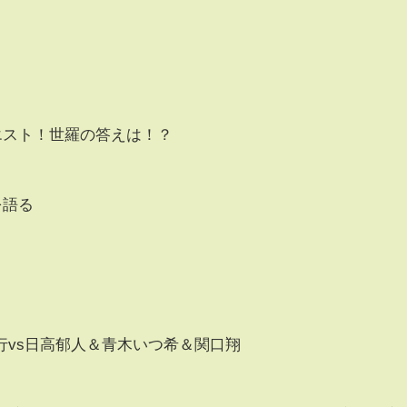
クエスト！世羅の答えは！？
を語る
行vs日高郁人＆青木いつ希＆関口翔