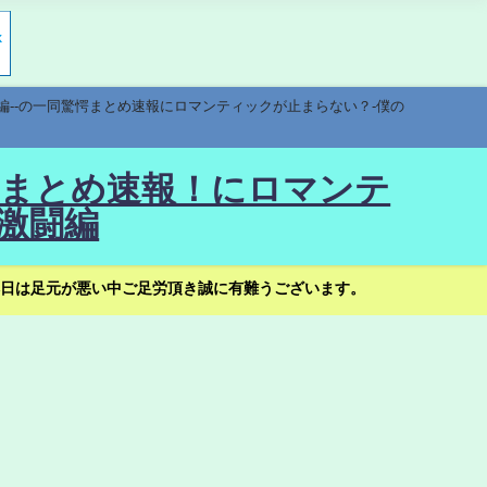
編--の一同驚愕まとめ速報にロマンティックが止まらない？-僕の
驚愕まとめ速報！にロマンテ
激闘編
日は足元が悪い中ご足労頂き誠に有難うございます。