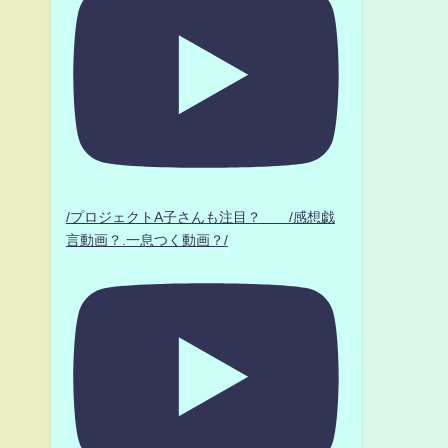
/プロジェクトA子さんも注目？ /感想戯
言動画？.一息つく動画？/