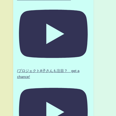
/プロジェクトA子さんも注目？ get a
chance!