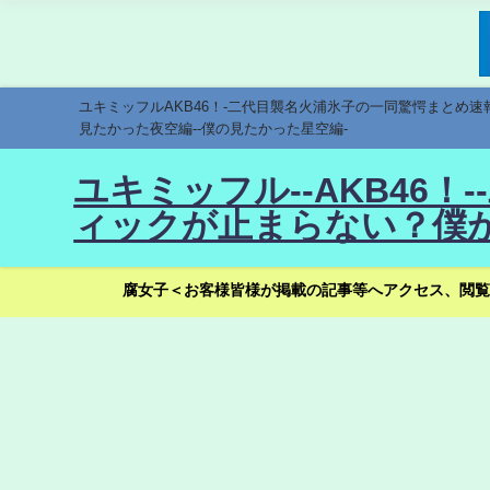
ユキミッフルAKB46！-二代目襲名火浦氷子の一同驚愕まとめ
見たかった夜空編--僕の見たかった星空編-
ユキミッフル--AKB46
ィックが止まらない？僕が
腐女子＜お客様皆様が掲載の記事等へアクセス、閲覧