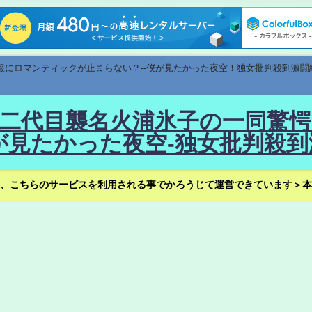
速報にロマンティックが止まらない？--僕が見たかった夜空！独女批判殺到激闘
！--二代目襲名火浦氷子の一同
見たかった夜空-独女批判殺到
、こちらのサービスを利用される事でかろうじて運営できています＞本