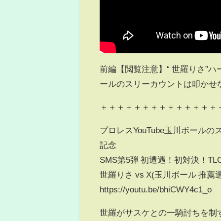
前編【閲覧注意】“ 世羅りさ”
ールのスリーカウントは叩かせ
＋＋＋＋＋＋＋＋＋＋＋＋＋＋
プロレスYouTube玉川ボール
記念
SMS第5弾 初遭遇！初対決！TL
世羅りさ vs X(玉川ボール 推
https://youtu.be/bhiCWY4c1_o
世羅がサスケとの一騎討ちを制す