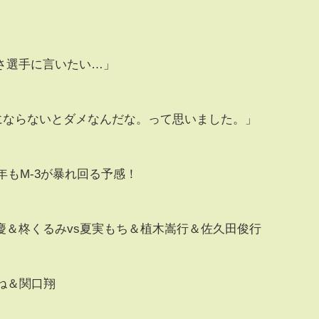
さ選手に言いたい…」
)にならないとダメなんだな。って思いました。」
年もM-3が暴れ回る予感！
慶＆柊くるみvs夏実もち＆植木嵩行＆佐久田俊行
ね＆関口翔