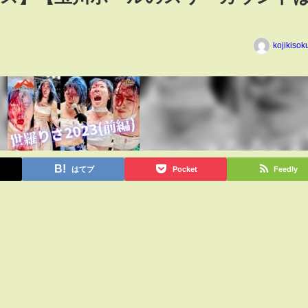
kojikiso
はてブ
Pocket
Feedly