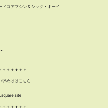
ハードコアマシン＆シック・ボーイ
炎〜
＋＋＋＋＋＋＋
い求めははこちら
.square.site
＋＋＋＋＋＋＋