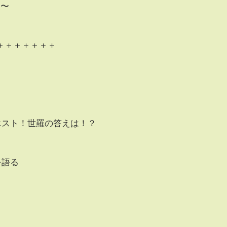
炎〜
＋＋＋＋＋＋＋
クエスト！世羅の答えは！？
を語る