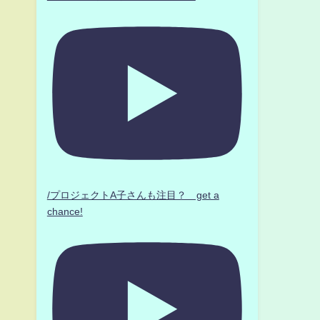
/プロジェクトA子さんも注目？ get a
chance!