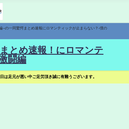
編--の一同驚愕まとめ速報にロマンティックが止まらない？-僕の
驚愕まとめ速報！にロマンテ
激闘編
日は足元が悪い中ご足労頂き誠に有難うございます。