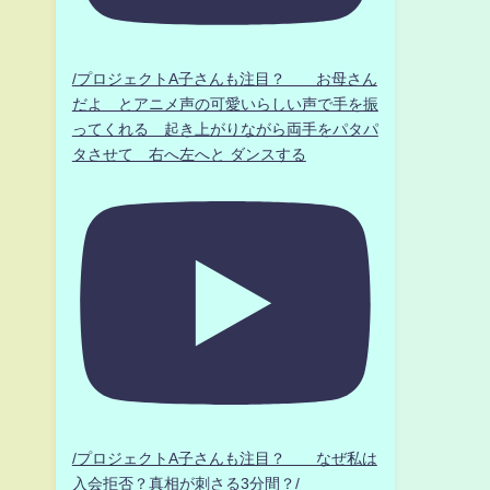
/プロジェクトA子さんも注目？ お母さん
だよ とアニメ声の可愛いらしい声で手を振
ってくれる 起き上がりながら両手をパタパ
タさせて 右へ左へと ダンスする
/プロジェクトA子さんも注目？ なぜ私は
入会拒否？真相が刺さる3分間？/