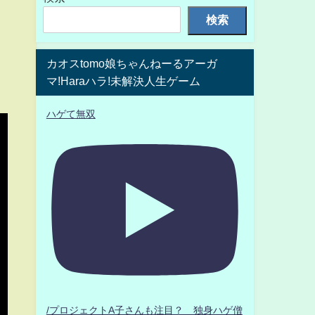
検索
カオスtomo娘ちゃんねーるアーガ
マ!Haraハラ!未解決人生ゲーム
ハゲて無双
/プロジェクトA子さんも注目？ 独身ハゲ僧