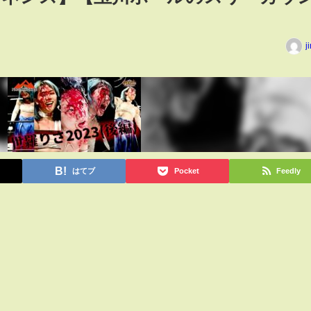
j
はてブ
Pocket
Feedly