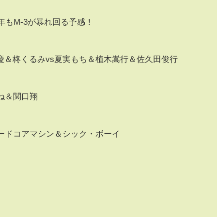
年もM-3が暴れ回る予感！
慶＆柊くるみvs夏実もち＆植木嵩行＆佐久田俊行
ね＆関口翔
ハードコアマシン＆シック・ボーイ