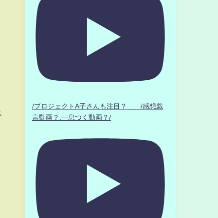
/プロジェクトA子さんも注目？ /感想戯
ス
言動画？.一息つく動画？/