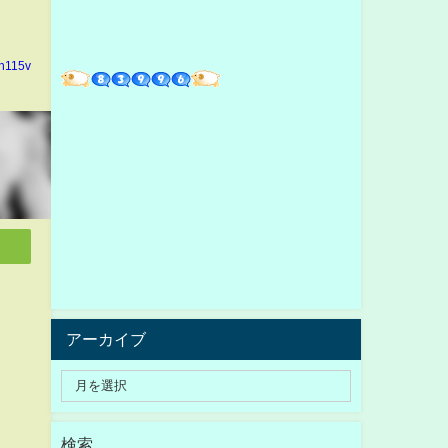
in115v
アーカイブ
検索