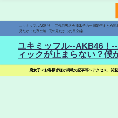
ユキミッフルAKB46！-二代目襲名火浦氷子の一同驚愕まとめ
見たかった夜空編--僕の見たかった星空編-
ユキミッフル--AKB46
ィックが止まらない？僕が
腐女子＜お客様皆様が掲載の記事等へアクセス、閲覧