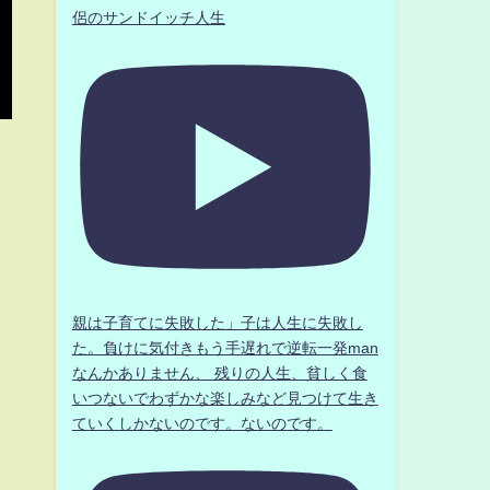
侶のサンドイッチ人生
親は子育てに失敗した」子は人生に失敗し
た。負けに気付きもう手遅れで逆転一発man
なんかありません、 残りの人生、貧しく食
いつないでわずかな楽しみなど見つけて生き
ていくしかないのです。ないのです。