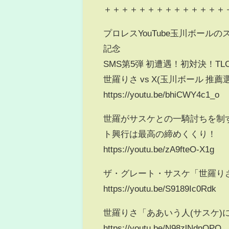
＋＋＋＋＋＋＋＋＋＋＋＋＋＋
プロレスYouTube玉川ボール
記念
SMS第5弾 初遭遇！初対決！TL
世羅りさ vs X(玉川ボール 推
https://youtu.be/bhiCWY4c1_o
世羅がサスケとの一騎討ちを制す
ト興行は最高の締めくくり！
https://youtu.be/zA9fteO-X1g
ザ・グレート・サスケ「世羅り
https://youtu.be/S9189Ic0Rdk
世羅りさ「ああいう人(サスケ
https://youtu.be/N98zlNdnOPQ