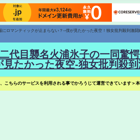
速報にロマンティックが止まらない？--僕が見たかった夜空！独女批判殺到激闘
！--二代目襲名火浦氷子の一同
見たかった夜空-独女批判殺到
、こちらのサービスを利用される事でかろうじて運営できています＞本