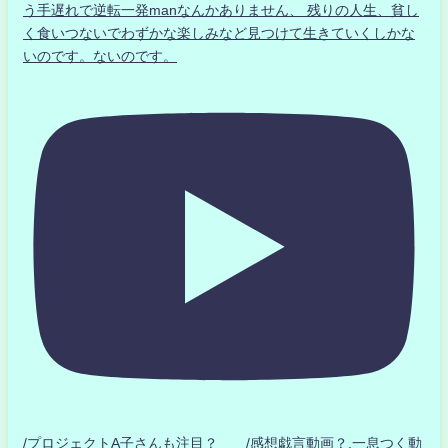
う手遅れで逆転一発manなんかありません、 残りの人生、貧し
く食いつないでわずかな楽しみなど見つけて生きていくしかな
いのです。ないのです。
/プロジェクトA子さんも注目？ /感想戯言動画？.一息つく動