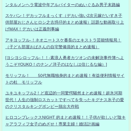
ンタルメンヘラ電波中年アルバイターのぬいぐるみ男子末路編
スケバン！デカッフルまっくす（デカい強い2次元嫁だいすき子
供部屋おじさんヒロシ之古惑仔的まとめ速報）話題な動画取り上
げMAX！デカいは正義刑事編
アキヨッフル-！ネオニートスケ番長のエキストラ芸能情報局！
（子ども部屋おばさんの自宅警備員的まとめ速報）
[ヨシヨシロッフル-！！-素浪人勇者カツオンの未解決事件簿へよ
うこそYOUKO！のナンノ洋子のはなしは信じるな編）]
モリッフル！ 50代無職独身的まとめ速報！有益便利情報サイ
トの杜 モリッフル
ユキユキッフル2！ど底辺的一同驚愕騒然まとめ速報！超氷河期
世代！人生の強制ロスカットですべてを失ったキグナス氷子の愛
のクリスタルキングボンビー脱出大作戦
ヒロコンプレックスNIGHT 的まとめ速報！！子供が欲しいど陰キ
ャアラフィフ女子のめざせ！専業主婦！婚活計画編