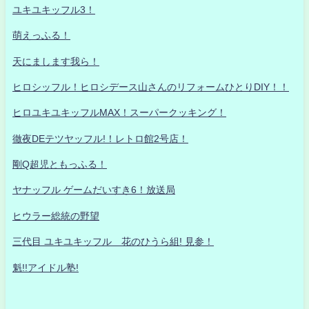
ユキユキッフル3！
萌えっふる！
天にまします我ら！
ヒロシッフル！ヒロシデース山さんのリフォームひとりDIY！！
ヒロユキユキッフルMAX！スーパークッキング！
徹夜DEテツヤッフル!！レトロ館2号店！
剛Q超児ともっふる！
ヤナッフル ゲームだいすき6！放送局
ヒウラー総統の野望
三代目 ユキユキッフル 花のひうら組! 見参！
魁!!アイドル塾!