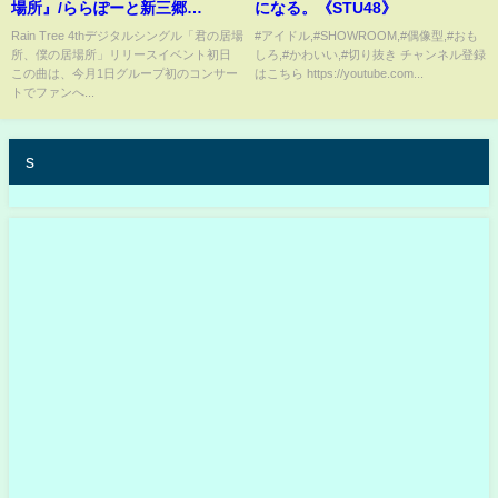
場所』/ららぽーと新三郷
になる。《STU48》
（2026.2.22）
Rain Tree 4thデジタルシングル「君の居場
#アイドル,#SHOWROOM,#偶像型,#おも
所、僕の居場所」リリースイベント初日
しろ,#かわいい,#切り抜き チャンネル登録
この曲は、今月1日グループ初のコンサー
はこちら https://youtube.com...
トでファンへ...
s