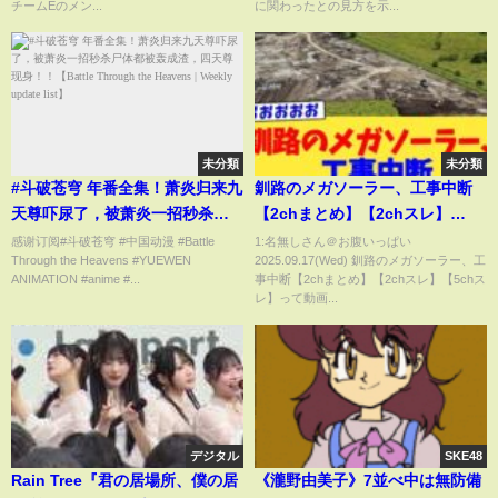
チームEのメン...
に関わったとの見方を示...
未分類
未分類
#斗破苍穹 年番全集！萧炎归来九
釧路のメガソーラー、工事中断
天尊吓尿了，被萧炎一招秒杀尸
【2chまとめ】【2chスレ】
体都被轰成渣，四天尊现身！！
【5chスレ】
感谢订阅#斗破苍穹 #中国动漫 #Battle
1:名無しさん＠お腹いっぱい
Through the Heavens #YUEWEN
2025.09.17(Wed) 釧路のメガソーラー、工
【Battle Through the Heavens
ANIMATION #anime #...
事中断【2chまとめ】【2chスレ】【5chス
| Weekly update list】
レ】って動画...
デジタル
SKE48
Rain Tree『君の居場所、僕の居
《瀧野由美子》7並べ中は無防備