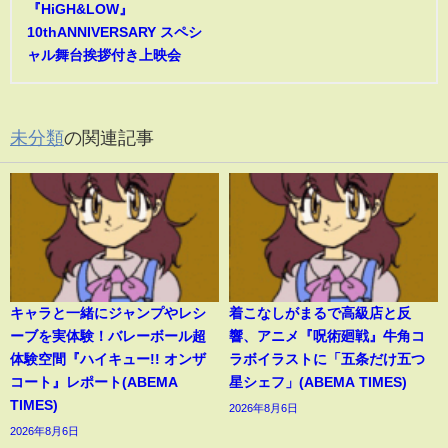
『HiGH&LOW』
10thANNIVERSARY スペシ
ャル舞台挨拶付き上映会
未分類
の関連記事
キャラと一緒にジャンプやレシ
着こなしがまるで高級店と反
ーブを実体験！バレーボール超
響、アニメ『呪術廻戦』牛角コ
体験空間『ハイキュー!! オンザ
ラボイラストに「五条だけ五つ
コート』レポート(ABEMA
星シェフ」(ABEMA TIMES)
TIMES)
2026年8月6日
2026年8月6日