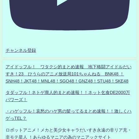
チャンネル登録
アイドッフル！ ワタクシ的まとめ速報 地下格闘アイドルだい
すき！23 ひうらのアニメ放送局101ちゃんねる BNK48 ！
SNH48！JKT48！MNL48！SGO48！GNZ48！STU48！SKE48
タダッフル！ネトゲ廃人的まとめ速報！！ネット乞食DE2000万
パワーズ！
・ハゲッフル！哀愁のハゲ男の髪ってるまとめ速報！！激しくハ
ゲっTEL？
ロボットアニメ！メカと美少女キャラだいすき永遠の非リア充・
非モテ星人 ！あらゆるマニアの為のマニアックサイト