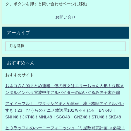
ク、ボタンを押すと問い合わせページに移動
お問い合せ
アーカイブ
おすすめ～ん
おすすめサイト
おネコさん的まとめ速報 僕の彼女はエリーちゃん人形！豆腐メ
ンタルメンヘラ電波中年アルバイターのぬいぐるみ男子末路編
アイドッフル！ ワタクシ的まとめ速報 地下格闘アイドルだい
すき！23 ひうらのアニメ放送局101ちゃんねる BNK48 ！
SNH48！JKT48！MNL48！SGO48！GNZ48！STU48！SKE48
ヒウラッフルのハーニーフィニッシュゴミ屋敷補完計画 ＜必殺！