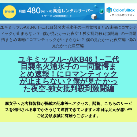
ユキミッフルAKB46！-二代目襲名火浦氷子の一同驚愕まとめ速報にロマンテ
ィックが止まらない？--僕が見たかった夜空！独女批判殺到激闘編--の一同驚
愕まとめ速報にロマンティックが止まらない？-僕の見たかった夜空編--僕の
見たかった星空編-
ユキミッフル--AKB46！--二代
目襲名火浦氷子の一同驚愕ま
とめ速報！にロマンティック
が止まらない？僕が見たかっ
た夜空-独女批判殺到激闘編
腐女子＜お客様皆様が掲載の記事等へアクセス、閲覧、こちらのサービ
スを利用される事でかろうじて運営できています＞本日は足元が悪い中
ご足労頂き誠に有難うございます。