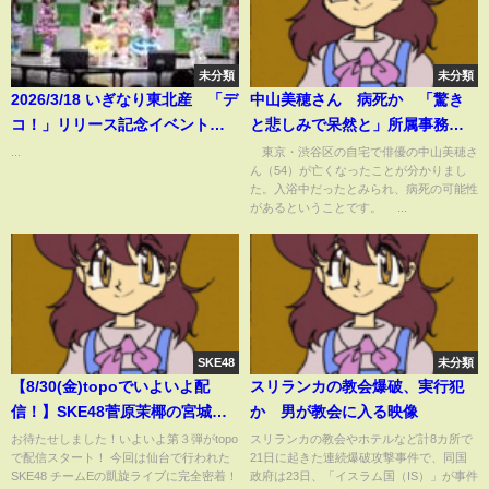
未分類
未分類
2026/3/18 いぎなり東北産 「デ
中山美穂さん 病死か 「驚き
コ！」リリース記念イベント
と悲しみで呆然と」所属事務所
ラゾーナ川崎
コメント発表(2024年12月6日)
...
東京・渋谷区の自宅で俳優の中山美穂さ
ん（54）が亡くなったことが分かりまし
た。入浴中だったとみられ、病死の可能性
があるということです。 ...
SKE48
未分類
【8/30(金)topoでいよいよ配
スリランカの教会爆破、実行犯
信！】SKE48菅原茉椰の宮城で
か 男が教会に入る映像
やりたい48のこと 第３弾【凱
お待たせしました！いよいよ第３弾がtopo
スリランカの教会やホテルなど計8カ所で
で配信スタート！ 今回は仙台で行われた
21日に起きた連続爆破攻撃事件で、同国
旋ライブに完全密着！】
SKE48 チームEの凱旋ライブに完全密着！
政府は23日、「イスラム国（IS）」が事件