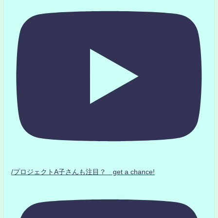
/プロジェクトA子さんも注目？ get a chance!