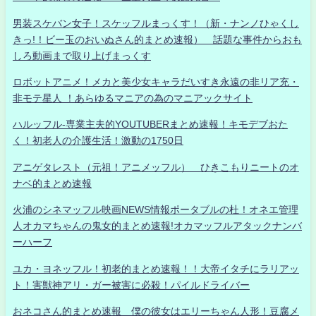
男装スケバン女子！スケッフルまっくす！（新・ナンノひゃくし
きっ!！ビー玉のおいぬさん的まとめ速報） 話題な事件からおも
しろ動画まで取り上げまっくす
ロボットアニメ！メカと美少女キャラだいすき永遠の非リア充・
非モテ星人 ！あらゆるマニアの為のマニアックサイト
ハルッフル-専業主夫的YOUTUBERまとめ速報！キモデブおた
く！初老人の介護生活！激動の1750日
アニゲタレスト（元祖！アニメッフル） ひきこもりニートのオ
ナベ的まとめ速報
火浦のシネマッフル映画NEWS情報ポータブルの杜！オネエ管理
人オカマちゃんの鬼女的まとめ速報!オカマッフルアタックナンバ
ーハーフ
ユカ・ヨネッフル！初老的まとめ速報！！大帝イタチにラリアッ
ト！害獣神アリ・ガー被害に必殺！パイルドライバー
おネコさん的まとめ速報 僕の彼女はエリーちゃん人形！豆腐メ