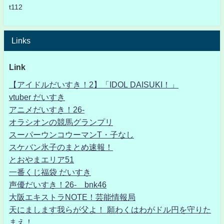
t112
Links
Link
【アイドルだいすき！2】「IDOL DAISUKI！」
vtuber だいすき
アニメだいすき！26-
オラシオンの競馬グランプリ
スーパーウンコウーマンT・子なし
スケバン氷子のまとめ速報！
とおやまエリア51
一番くじ福袋 だいすき
声優だいすき！26- bnk46
大阪エキストラNOTE！芸能情報局
天にまします我らが父よ！ 願わくはわがドル円を守りた
まえ！