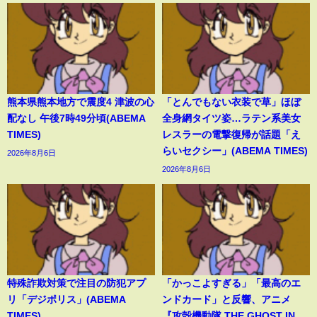
熊本県熊本地方で震度4 津波の心
「とんでもない衣装で草」ほぼ
配なし 午後7時49分頃(ABEMA
全身網タイツ姿…ラテン系美女
TIMES)
レスラーの電撃復帰が話題「え
らいセクシー」(ABEMA TIMES)
2026年8月6日
2026年8月6日
特殊詐欺対策で注目の防犯アプ
「かっこよすぎる」「最高のエ
リ「デジポリス」(ABEMA
ンドカード」と反響、アニメ
TIMES)
『攻殻機動隊 THE GHOST IN