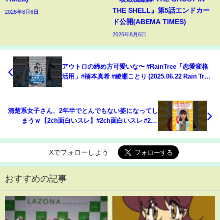
THE SHELL』第5話エンドカー
2026年8月6日
ド公開(ABEMA TIMES)
2026年8月6日
アウトロの締め方可愛いな〜 #RainTree「恋愛変格
活用」#橋本真希 #綾瀬ことり (2025.06.22 Rain Tree
2ndデジタルシングル「つまり」リリイベ 1部)
清楚系女子さん、2年半でとんでもない姿になってし
まうｗ【2ch面白いスレ】#2ch面白いスレ #2ch
#5ch #shorts
Xでフォローしよう
おすすめの記事