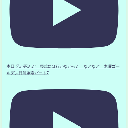
本日 兄が死んだ 葬式には行かなかった などなど 木曜ゴー
ルデン日浦劇場パート7