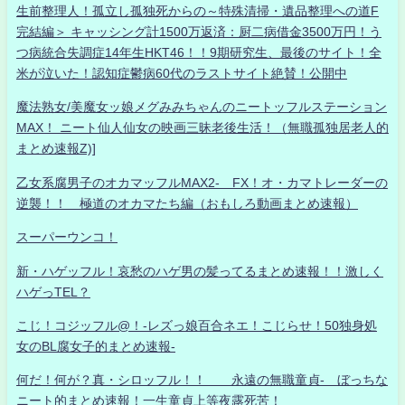
生前整理人！孤立し孤独死からの～特殊清掃・遺品整理への道F
完結編＞ キャッシング計1500万返済：厨二病借金3500万円！う
つ病統合失調症14年生HKT46！！9期研究生、最後のサイト！全
米が泣いた！認知症鬱病60代のラストサイト絶賛！公開中
魔法熟女/美魔女ッ娘メグみみちゃんのニートッフルステーション
MAX！ ニート仙人仙女の映画三昧老後生活！（無職孤独居老人的
まとめ速報Z)]
乙女系腐男子のオカマッフルMAX2- FX！オ・カマトレーダーの
逆襲！！ 極道のオカマたち編（おもしろ動画まとめ速報）
スーパーウンコ！
新・ハゲッフル！哀愁のハゲ男の髪ってるまとめ速報！！激しく
ハゲっTEL？
こじ！コジッフル@！-レズっ娘百合ネエ！こじらせ！50独身処
女のBL腐女子的まとめ速報-
何だ！何が？真・シロッフル！！ 永遠の無職童貞- ぼっちな
ニート的まとめ速報！一生童貞上等夜露死苦！