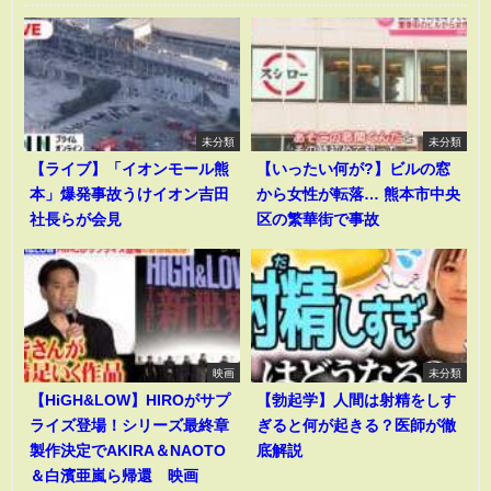
未分類
未分類
【ライブ】「イオンモール熊
【いったい何が?】ビルの窓
本」爆発事故うけイオン吉田
から女性が転落… 熊本市中央
社長らが会見
区の繁華街で事故
映画
未分類
【HiGH&LOW】HIROがサプ
【勃起学】人間は射精をしす
ライズ登場！シリーズ最終章
ぎると何が起きる？医師が徹
製作決定でAKIRA＆NAOTO
底解説
＆白濱亜嵐ら帰還 映画