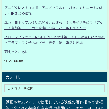
アニゲタレスト（元祖！アニメッフル） ひきこもりニートのオ
ナベ的まとめ速報
ユカ・ヨネッフル！初老的まとめ速報！！大帝イタチにラリアッ
ト！害獣神アリ・ガー被害に必殺！パイルドライバー
ヒロコンプレックスNIGHT 的まとめ速報！！子供が欲しいど陰キ
ャアラフィフ女子のめざせ！専業主婦！婚活計画編
萌えっとこあに！
t112-1000ｍ
カテゴリー
動画やサムネイルで使用している映像の著作権や肖像権
等は全てその権利所有者様に帰属いたします。申しわけ