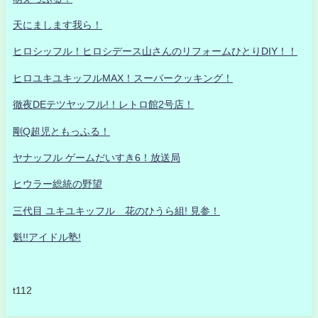
天にまします我ら！
ヒロシッフル！ヒロシデース山さんのリフォームひとりDIY！！
ヒロユキユキッフルMAX！スーパークッキング！
徹夜DEテツヤッフル!！レトロ館2号店！
剛Q超児ともっふる！
ヤナッフル ゲームだいすき6！放送局
ヒウラー総統の野望
三代目 ユキユキッフル 花のひうら組! 見参！
魁!!アイドル塾!
t112