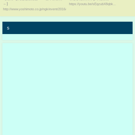
～】
https://youtu.be/sEqzubX8qbk...
http://www.yoshimoto.co.jp/ngk/event/2016/09/po...
s