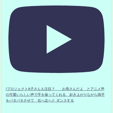
/プロジェクトA子さんも注目？ お母さんだよ とアニメ声
の可愛いらしい声で手を振ってくれる 起き上がりながら両手
をパタパタさせて 右へ左へと ダンスする