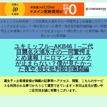
ユキミッフルAKB46！-二代目襲名火浦氷子の一同驚愕まとめ速報にロマンテ
ィックが止まらない？--僕が見たかった夜空！独女批判殺到激闘編--の一同驚
愕まとめ速報にロマンティックが止まらない？-僕の見たかった夜空編--僕の
見たかった星空編-
ユキミッフル--AKB46！--二代
目襲名火浦氷子の一同驚愕ま
とめ速報！にロマンティック
が止まらない？僕が見たかっ
た夜空-独女批判殺到激闘編
腐女子＜お客様皆様が掲載の記事等へアクセス、閲覧、こちらのサービ
スを利用される事でかろうじて運営できています＞本日は足元が悪い中
ご足労頂き誠に有難うございます。