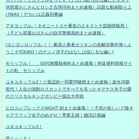
供部屋おじさんヒロシ之古惑仔的まとめ速報）話題な動画取り上
げMAX！デカいは正義刑事編
アキヨッフル-！ネオニートスケ番長のエキストラ芸能情報局！
（子ども部屋おばさんの自宅警備員的まとめ速報）
[ヨシヨシロッフル-！！-素浪人勇者カツオンの未解決事件簿へよ
うこそYOUKO！のナンノ洋子のはなしは信じるな編）]
モリッフル！ 50代無職独身的まとめ速報！有益便利情報サイ
トの杜 モリッフル
ユキユキッフル2！ど底辺的一同驚愕騒然まとめ速報！超氷河期
世代！人生の強制ロスカットですべてを失ったキグナス氷子の愛
のクリスタルキングボンビー脱出大作戦
ヒロコンプレックスNIGHT 的まとめ速報！！子供が欲しいど陰キ
ャアラフィフ女子のめざせ！専業主婦！婚活計画編
ユキユキッフル3！
萌えっふる！