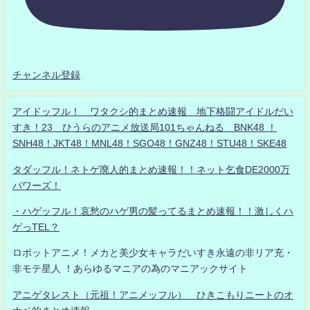
チャンネル登録
アイドッフル！ ワタクシ的まとめ速報 地下格闘アイドルだい
すき！23 ひうらのアニメ放送局101ちゃんねる BNK48 ！
SNH48！JKT48！MNL48！SGO48！GNZ48！STU48！SKE48
タダッフル！ネトゲ廃人的まとめ速報！！ネット乞食DE2000万
パワーズ！
・ハゲッフル！哀愁のハゲ男の髪ってるまとめ速報！！激しくハ
ゲっTEL？
ロボットアニメ！メカと美少女キャラだいすき永遠の非リア充・
非モテ星人 ！あらゆるマニアの為のマニアックサイト
アニゲタレスト（元祖！アニメッフル） ひきこもりニートのオ