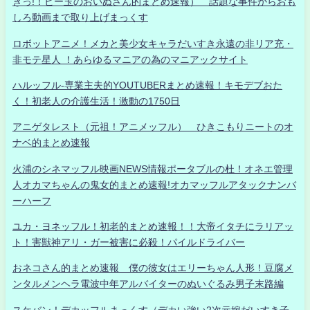
きっ!！ビー玉のおいぬさん的まとめ速報） 話題な事件からおも
しろ動画まで取り上げまっくす
ロボットアニメ！メカと美少女キャラだいすき永遠の非リア充・
非モテ星人 ！あらゆるマニアの為のマニアックサイト
ハルッフル-専業主夫的YOUTUBERまとめ速報！キモデブおた
く！初老人の介護生活！激動の1750日
アニゲタレスト（元祖！アニメッフル） ひきこもりニートのオ
ナベ的まとめ速報
火浦のシネマッフル映画NEWS情報ポータブルの杜！オネエ管理
人オカマちゃんの鬼女的まとめ速報!オカマッフルアタックナンバ
ーハーフ
ユカ・ヨネッフル！初老的まとめ速報！！大帝イタチにラリアッ
ト！害獣神アリ・ガー被害に必殺！パイルドライバー
おネコさん的まとめ速報 僕の彼女はエリーちゃん人形！豆腐メ
ンタルメンヘラ電波中年アルバイターのぬいぐるみ男子末路編
スケバン！デカッフルまっくす（デカい強い2次元嫁だいすき子