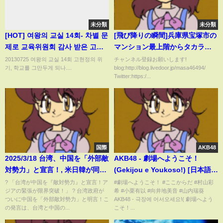
未分類
未分類
[HOT] 여왕의 교실 14회- 차별 문
[飛び降りの瞬間]兵庫県宝塚市の
제로 교육위원회 감사 받은 고현
マンション最上階からタカラジ
정, 쓰러지다 20130725
ェンヌの25歳女性が飛び降り自
20130725 여왕의 교실 14회 고현정의 위
チャンネル登録お願いします!
기, 학교를 그만두게 되나....
blog:http://blog.livedoor.jp/masa46494/
殺
Twitter:https:/...
国際
AKB48
2025/3/18 台湾、中国を「外部敵
AKB48 - 劇場へようこそ！
対勢力」と宣言！, 米日韓が同盟
(Gekijou e Youkoso!) [日本語字
強化で対抗、中国激怒し軍事圧
幕] / AKB48 18th Stage 「ここ
? 「台湾が中国を『敵対勢力』と宣言！ア
#劇場へようこそ！ #ここからだ #村山彩
ジアの緊張が限界突破！」 ? 台湾政府が
希 #小栗有以 #向井地美音 #山内瑞葵
力強化へ！緊張最高潮！
からだ」
ついに中国を「外部敵対勢力」と明言！こ
AKB48 - 극장에 어서오세요!( 劇場へよう
の発言は、台湾と中国の...
こそ！...