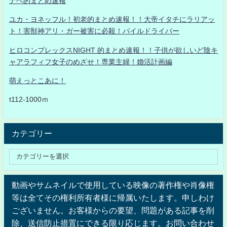
ナベ的まとめ速報
ユカ・ヨネッフル！初老的まとめ速報！！大帝イタチにラリアッ
ト！害獣神アリ・ガー被害に必殺！パイルドライバー
ヒロコンプレックスNIGHT 的まとめ速報！！子供が欲しいど陰キ
ャアラフィフ女子のめざせ！専業主婦！婚活計画編
萌えっとこあに！
t112-1000ｍ
カテゴリー
動画やサムネイルで使用している映像の著作権や肖像権
等は全てその権利所有者様に帰属いたします。申しわけ
ございません。お客様からの要望、問題がある記事を削
除、送信防止措置にできる限り応じます。お問い合わせ