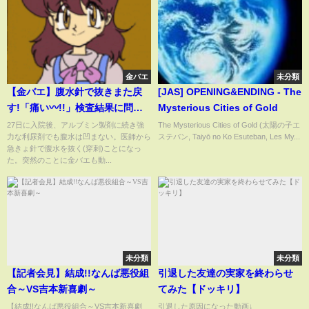
金バエ
未分類
【金バエ】腹水針で抜きまた戻
[JAS] OPENING&ENDING - The
す!「痛い〰!!」検査結果に問題
Mysterious Cities of Gold
あり!?退院日決定(仮) 入院報告
27日に入院後、アルブミン製剤に続き強
The Mysterious Cities of Gold (太陽の子エ
力な利尿剤でも腹水は凹まない。医師から
ステバン, Taiyō no Ko Esuteban, Les My...
③12月2日～5日
急きょ針で腹水を抜く(穿刺)ことになっ
た。突然のことに金バエも動...
未分類
未分類
【記者会見】結成!!なんば悪役組
引退した友達の実家を終わらせ
合～VS吉本新喜劇～
てみた【ドッキリ】
【結成!!なんば悪役組合～VS吉本新喜劇
引退した原因になった動画↓