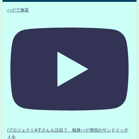
ハゲて無双
/プロジェクトA子さんも注目？ 独身ハゲ僧侶のサンドイッチ
人生