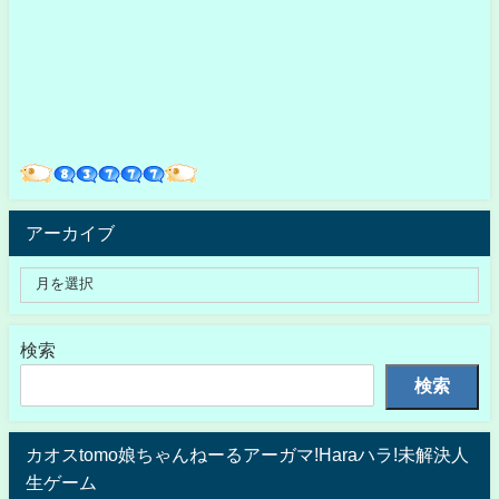
アーカイブ
検索
検索
カオスtomo娘ちゃんねーるアーガマ!Haraハラ!未解決人
生ゲーム