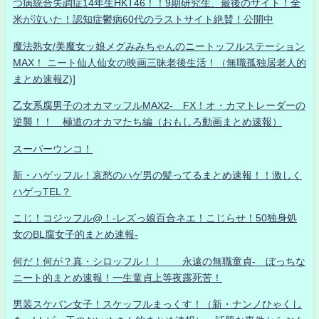
つ病統合失調症14年生HKT46！！9期研究生、最後のサイト！全
米が泣いた！認知症鬱病60代のラストサイト絶賛！公開中
魔法熟女/美魔女ッ娘メグみみちゃんのニートッフルステーション
MAX！ ニート仙人仙女の映画三昧老後生活！（無職孤独居老人的
まとめ速報Z)]
乙女系腐男子のオカマッフルMAX2- FX！オ・カマトレーダーの
逆襲！！ 極道のオカマたち編（おもしろ動画まとめ速報）
スーパーウンコ！
新・ハゲッフル！哀愁のハゲ男の髪ってるまとめ速報！！激しく
ハゲっTEL？
こじ！コジッフル@！-レズっ娘百合ネエ！こじらせ！50独身処
女のBL腐女子的まとめ速報-
何だ！何が？真・シロッフル！！ 永遠の無職童貞- ぼっちな
ニート的まとめ速報！一生童貞上等夜露死苦！
男装スケバン女子！スケッフルまっくす！（新・ナンノひゃくし