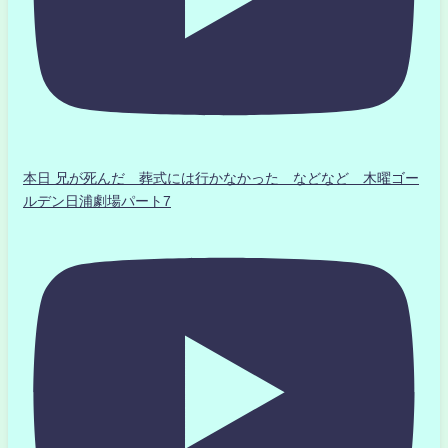
本日 兄が死んだ 葬式には行かなかった などなど 木曜ゴー
ルデン日浦劇場パート7