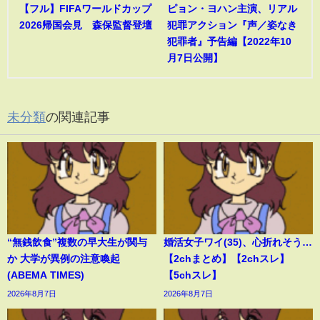
【フル】FIFAワールドカップ
ピョン・ヨハン主演、リアル
2026帰国会見 森保監督登壇
犯罪アクション『声／姿なき
犯罪者』予告編【2022年10
月7日公開】
未分類
の関連記事
“無銭飲食”複数の早大生が関与
婚活女子ワイ(35)、心折れそう…
か 大学が異例の注意喚起
【2chまとめ】【2chスレ】
(ABEMA TIMES)
【5chスレ】
2026年8月7日
2026年8月7日