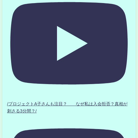
/プロジェクトA子さんも注目？ なぜ私は入会拒否？真相が
刺さる3分間？/