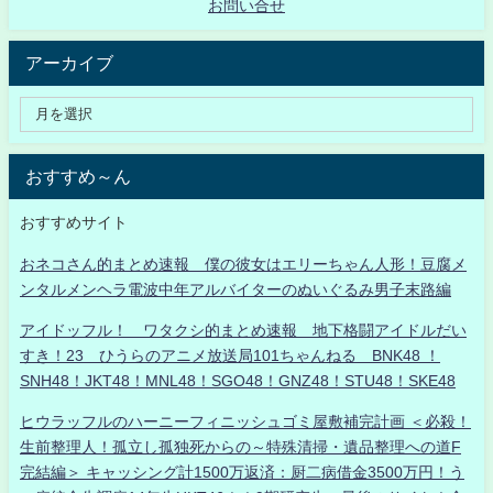
お問い合せ
アーカイブ
おすすめ～ん
おすすめサイト
おネコさん的まとめ速報 僕の彼女はエリーちゃん人形！豆腐メ
ンタルメンヘラ電波中年アルバイターのぬいぐるみ男子末路編
アイドッフル！ ワタクシ的まとめ速報 地下格闘アイドルだい
すき！23 ひうらのアニメ放送局101ちゃんねる BNK48 ！
SNH48！JKT48！MNL48！SGO48！GNZ48！STU48！SKE48
ヒウラッフルのハーニーフィニッシュゴミ屋敷補完計画 ＜必殺！
生前整理人！孤立し孤独死からの～特殊清掃・遺品整理への道F
完結編＞ キャッシング計1500万返済：厨二病借金3500万円！う