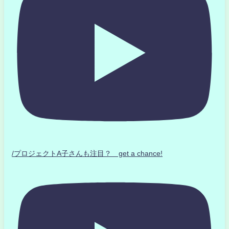
/プロジェクトA子さんも注目？ get a chance!