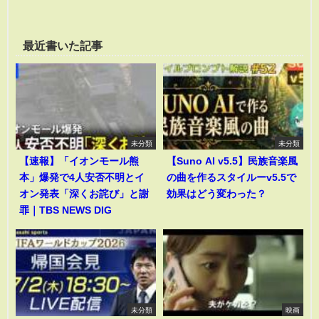
最近書いた記事
未分類
未分類
【速報】「イオンモール熊
【Suno AI v5.5】民族音楽風
本」爆発で4人安否不明とイ
の曲を作るスタイルーv5.5で
オン発表「深くお詫び」と謝
効果はどう変わった？
罪｜TBS NEWS DIG
未分類
映画