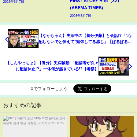
FIRST STORY Hiro（32）
2026年8月7日
(ABEMA TIMES)
2026年8月7日
【なかちゃん】失踪中の【養分伊藤】と会話!?「"心
配しないでと伝えて"緊張してる感じ」【ぱるぱる】
と通話で「口座は動いてない」
【しんやっちょ】【養分】失踪騒動!「配信者が次々
に配信休止!?」一体何が起きている!?【考察】
Xでフォローしよう
おすすめの記事