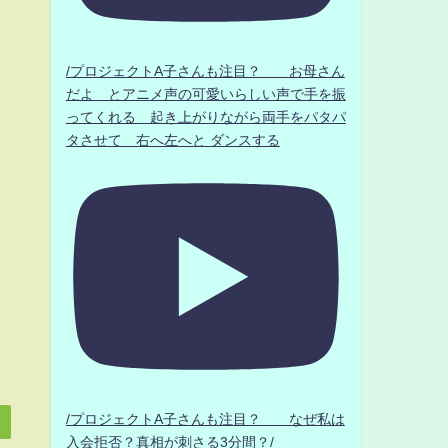
/プロジェクトA子さんも注目？ お母さん
だよ とアニメ声の可愛いらしい声で手を振
ってくれる 起き上がりながら両手をパタパ
タさせて 右へ左へと ダンスする
/プロジェクトA子さんも注目？ なぜ私は
入会拒否？真相が刺さる3分間？/