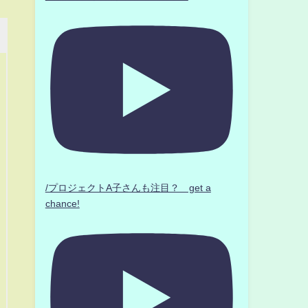
/プロジェクトA子さんも注目？ get a
chance!