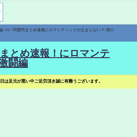
編--の一同驚愕まとめ速報にロマンティックが止まらない？-僕の
驚愕まとめ速報！にロマンテ
激闘編
日は足元が悪い中ご足労頂き誠に有難うございます。