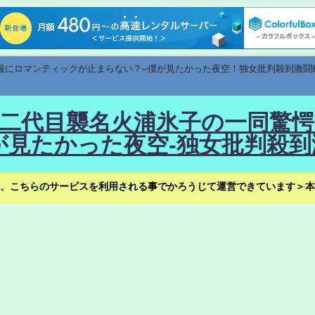
速報にロマンティックが止まらない？--僕が見たかった夜空！独女批判殺到激闘
！--二代目襲名火浦氷子の一同
見たかった夜空-独女批判殺到
、こちらのサービスを利用される事でかろうじて運営できています＞本