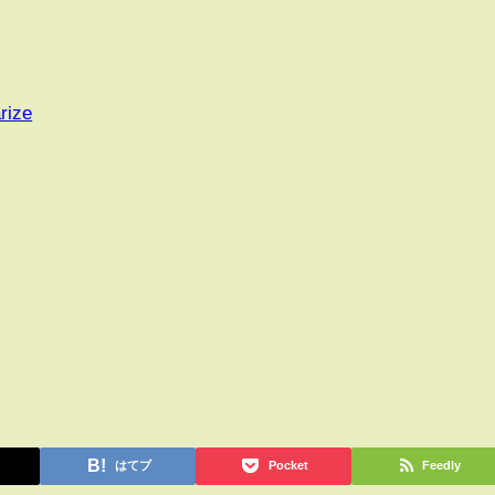
rize
はてブ
Pocket
Feedly