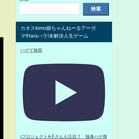
検索
カオスtomo娘ちゃんねーるアーガ
マ!Haraハラ!未解決人生ゲーム
ハゲて無双
/プロジェクトA子さんも注目？ 独身ハゲ僧