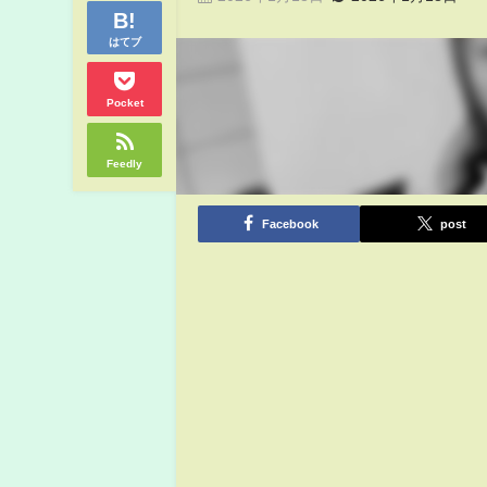
はてブ
Pocket
Feedly
Facebook
post