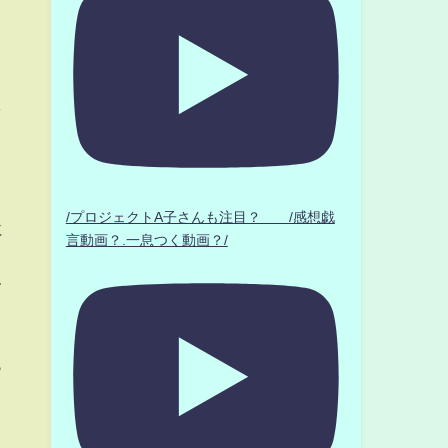
し
/プロジェクトA子さんも注目？ /感想戯
に
言動画？.一息つく動画？/
て
っ