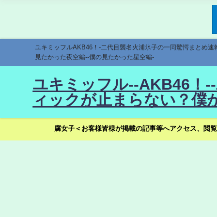
ユキミッフルAKB46！-二代目襲名火浦氷子の一同驚愕まとめ
見たかった夜空編--僕の見たかった星空編-
ユキミッフル--AKB46
ィックが止まらない？僕が
腐女子＜お客様皆様が掲載の記事等へアクセス、閲覧