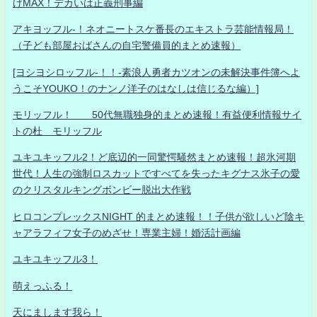
げMAX！デカいは正義刑事編
アキヨッフル-！ネオニートスケ番長のエキストラ芸能情報局！
（子ども部屋おばさんの自宅警備員的まとめ速報）
[ヨシヨシロッフル-！！-素浪人勇者カツオンの未解決事件簿へよ
うこそYOUKO！のナンノ洋子のはなしは信じるな編）]
モリッフル！ 50代無職独身的まとめ速報！有益便利情報サイ
トの杜 モリッフル
ユキユキッフル2！ど底辺的一同驚愕騒然まとめ速報！超氷河期
世代！人生の強制ロスカットですべてを失ったキグナス氷子の愛
のクリスタルキングボンビー脱出大作戦
ヒロコンプレックスNIGHT 的まとめ速報！！子供が欲しいど陰キ
ャアラフィフ女子のめざせ！専業主婦！婚活計画編
ユキユキッフル3！
萌えっふる！
天にまします我ら！