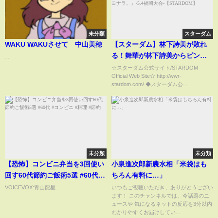
未分類
スターダム
WAKU WAKUさせて 中山美穂
【スターダム】林下詩美が敗れ
る！舞華が林下詩美からピンフ
...
ォール勝利！『私は今日、この
☆スターダム公式サイト/STARDOM
Official Web Site☆ http://wwr-
地で変わったんだよ。それだ
stardom.com/ ◆スターダム公...
け。サヨナラ。』-5.4福岡大会-
【STARDOM】
未分類
未分類
【恐怖】コンビニ弁当を3回使い
小泉進次郎新農水相「米袋はも
回す60代節約ご飯術5選 #60代 #
ちろん有料に…」
コンビニ #料理 #節約
VOICEVOX:青山龍星...
いつもご視聴いただき、ありがとうござい
ます！ このチャンネルでは、今話題のニ
ュースや 気になるネットの反応を3分以内
わかりやすくお届けしてい...