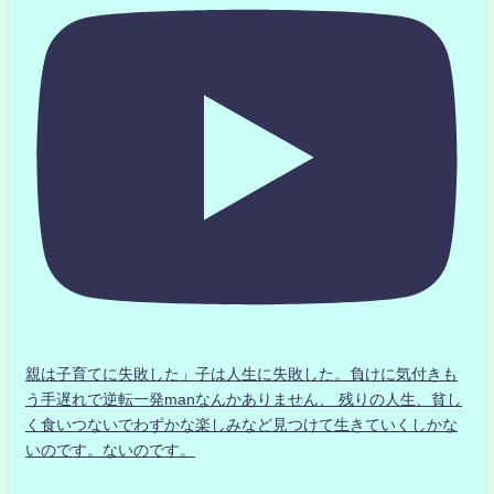
親は子育てに失敗した」子は人生に失敗した。負けに気付きも
う手遅れで逆転一発manなんかありません、 残りの人生、貧し
く食いつないでわずかな楽しみなど見つけて生きていくしかな
いのです。ないのです。