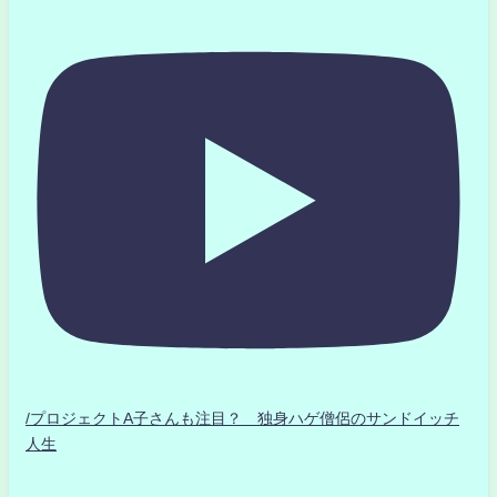
/プロジェクトA子さんも注目？ 独身ハゲ僧侶のサンドイッチ
人生