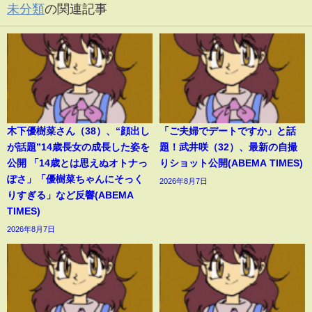
未分類
の関連記事
木下優樹菜さん（38）、“顔出し
「ご夫婦でデートですか」と話
が話題”14歳長女の成長した姿を
題！武井咲（32）、最新の自撮
公開 「14歳とは思えぬオトナっ
りショット公開(ABEMA TIMES)
ぽさ」「優樹菜ちゃんにそっく
2026年8月7日
りすぎる」など反響(ABEMA
TIMES)
2026年8月7日