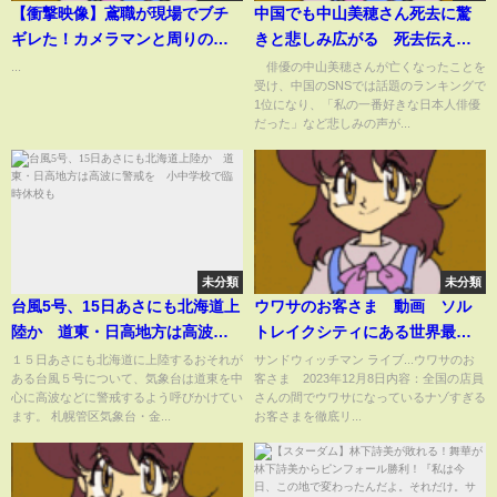
【衝撃映像】鳶職が現場でブチ
中国でも中山美穂さん死去に驚
ギレた！カメラマンと周りの職
きと悲しみ広がる 死去伝える
人にも…
言葉がランキング1位に(2024年
...
俳優の中山美穂さんが亡くなったことを
受け、中国のSNSでは話題のランキングで
12月6日)
1位になり、「私の一番好きな日本人俳優
だった」など悲しみの声が...
未分類
未分類
台風5号、15日あさにも北海道上
ウワサのお客さま 動画 ソル
陸か 道東・日高地方は高波に
トレイクシティにある世界最大
警戒を 小中学校で臨時休校も
のコストコへ 2024年1月5日
１５日あさにも北海道に上陸するおそれが
サンドウィッチマン ライブ...ウワサのお
ある台風５号について、気象台は道東を中
客さま 2023年12月8日内容：全国の店員
心に高波などに警戒するよう呼びかけてい
さんの間でウワサになっているナゾすぎる
ます。 札幌管区気象台・金...
お客さまを徹底リ...