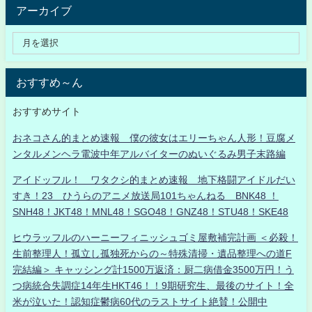
アーカイブ
おすすめ～ん
おすすめサイト
おネコさん的まとめ速報 僕の彼女はエリーちゃん人形！豆腐メ
ンタルメンヘラ電波中年アルバイターのぬいぐるみ男子末路編
アイドッフル！ ワタクシ的まとめ速報 地下格闘アイドルだい
すき！23 ひうらのアニメ放送局101ちゃんねる BNK48 ！
SNH48！JKT48！MNL48！SGO48！GNZ48！STU48！SKE48
ヒウラッフルのハーニーフィニッシュゴミ屋敷補完計画 ＜必殺！
生前整理人！孤立し孤独死からの～特殊清掃・遺品整理への道F
完結編＞ キャッシング計1500万返済：厨二病借金3500万円！う
つ病統合失調症14年生HKT46！！9期研究生、最後のサイト！全
米が泣いた！認知症鬱病60代のラストサイト絶賛！公開中