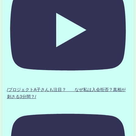
/プロジェクトA子さんも注目？ なぜ私は入会拒否？真相が
刺さる3分間？/