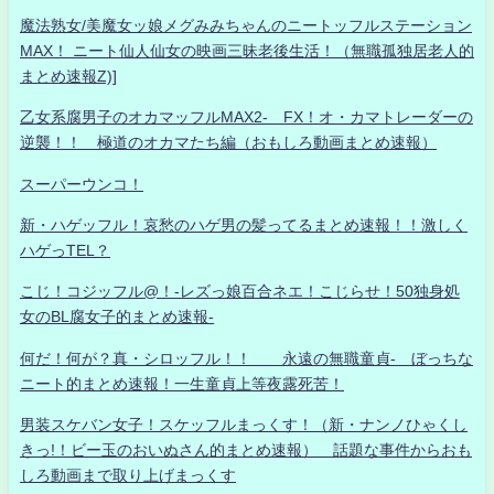
魔法熟女/美魔女ッ娘メグみみちゃんのニートッフルステーション
MAX！ ニート仙人仙女の映画三昧老後生活！（無職孤独居老人的
まとめ速報Z)]
乙女系腐男子のオカマッフルMAX2- FX！オ・カマトレーダーの
逆襲！！ 極道のオカマたち編（おもしろ動画まとめ速報）
スーパーウンコ！
新・ハゲッフル！哀愁のハゲ男の髪ってるまとめ速報！！激しく
ハゲっTEL？
こじ！コジッフル@！-レズっ娘百合ネエ！こじらせ！50独身処
女のBL腐女子的まとめ速報-
何だ！何が？真・シロッフル！！ 永遠の無職童貞- ぼっちな
ニート的まとめ速報！一生童貞上等夜露死苦！
男装スケバン女子！スケッフルまっくす！（新・ナンノひゃくし
きっ!！ビー玉のおいぬさん的まとめ速報） 話題な事件からおも
しろ動画まで取り上げまっくす