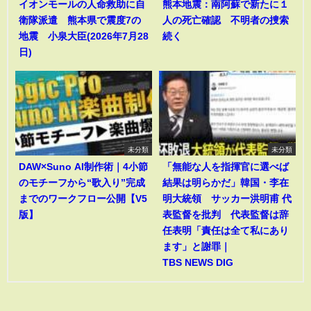
イオンモールの人命救助に自
熊本地震：南阿蘇で新たに１
衛隊派遣 熊本県で震度7の
人の死亡確認 不明者の捜索
地震 小泉大臣(2026年7月28
続く
日)
未分類
未分類
DAW×Suno AI制作術｜4小節
「無能な人を指揮官に選べば
のモチーフから“歌入り”完成
結果は明らかだ」韓国・李在
までのワークフロー公開【V5
明大統領 サッカー洪明甫 代
版】
表監督を批判 代表監督は辞
任表明「責任は全て私にあり
ます」と謝罪｜
TBS NEWS DIG