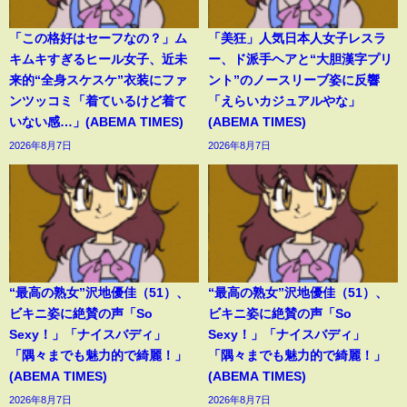
「この格好はセーフなの？」ム
「美狂」人気日本人女子レスラ
キムキすぎるヒール女子、近未
ー、ド派手ヘアと“大胆漢字プリ
来的“全身スケスケ”衣装にファ
ント”のノースリーブ姿に反響
ンツッコミ「着ているけど着て
「えらいカジュアルやな」
いない感…」(ABEMA TIMES)
(ABEMA TIMES)
2026年8月7日
2026年8月7日
“最高の熟女”沢地優佳（51）、
“最高の熟女”沢地優佳（51）、
ビキニ姿に絶賛の声「So
ビキニ姿に絶賛の声「So
Sexy！」「ナイスバディ」
Sexy！」「ナイスバディ」
「隅々までも魅力的で綺麗！」
「隅々までも魅力的で綺麗！」
(ABEMA TIMES)
(ABEMA TIMES)
2026年8月7日
2026年8月7日