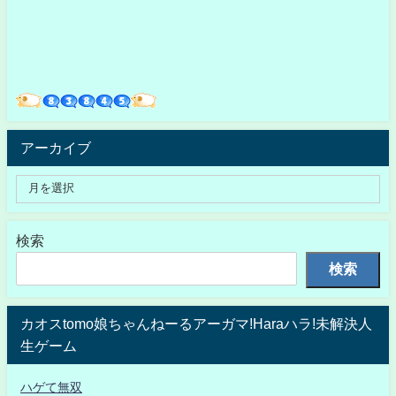
アーカイブ
検索
検索
カオスtomo娘ちゃんねーるアーガマ!Haraハラ!未解決人
生ゲーム
ハゲて無双