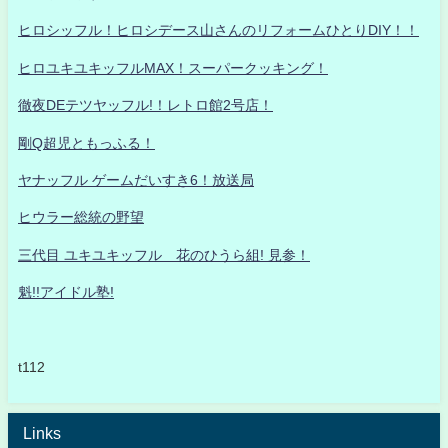
ヒロシッフル！ヒロシデース山さんのリフォームひとりDIY！！
ヒロユキユキッフルMAX！スーパークッキング！
徹夜DEテツヤッフル!！レトロ館2号店！
剛Q超児ともっふる！
ヤナッフル ゲームだいすき6！放送局
ヒウラー総統の野望
三代目 ユキユキッフル 花のひうら組! 見参！
魁!!アイドル塾!
t112
Links