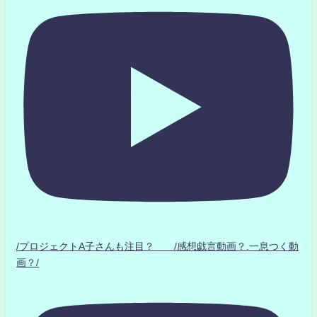
/プロジェクトA子さんも注目？ /感想戯言動画？.一息つく動
画？/