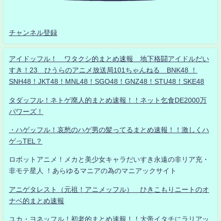
チャンネル登録
アイドッフル！ ワタクシ的まとめ速報 地下格闘アイドルだい
すき！23 ひうらのアニメ放送局101ちゃんねる BNK48 ！
SNH48！JKT48！MNL48！SGO48！GNZ48！STU48！SKE48
タダッフル！ネトゲ廃人的まとめ速報！！ネット乞食DE2000万
パワーズ！
・ハゲッフル！哀愁のハゲ男の髪ってるまとめ速報！！激しくハ
ゲっTEL？
ロボットアニメ！メカと美少女キャラだいすき永遠の非リア充・
非モテ星人 ！あらゆるマニアの為のマニアックサイト
アニゲタレスト（元祖！アニメッフル） ひきこもりニートのオ
ナベ的まとめ速報
ユカ・ヨネッフル！初老的まとめ速報！！大帝イタチにラリアッ