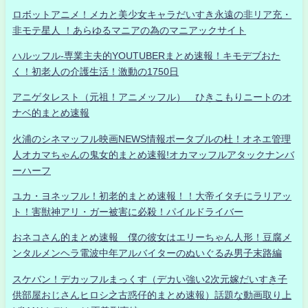
ロボットアニメ！メカと美少女キャラだいすき永遠の非リア充・
非モテ星人 ！あらゆるマニアの為のマニアックサイト
ハルッフル-専業主夫的YOUTUBERまとめ速報！キモデブおた
く！初老人の介護生活！激動の1750日
アニゲタレスト（元祖！アニメッフル） ひきこもりニートのオ
ナベ的まとめ速報
火浦のシネマッフル映画NEWS情報ポータブルの杜！オネエ管理
人オカマちゃんの鬼女的まとめ速報!オカマッフルアタックナンバ
ーハーフ
ユカ・ヨネッフル！初老的まとめ速報！！大帝イタチにラリアッ
ト！害獣神アリ・ガー被害に必殺！パイルドライバー
おネコさん的まとめ速報 僕の彼女はエリーちゃん人形！豆腐メ
ンタルメンヘラ電波中年アルバイターのぬいぐるみ男子末路編
スケバン！デカッフルまっくす（デカい強い2次元嫁だいすき子
供部屋おじさんヒロシ之古惑仔的まとめ速報）話題な動画取り上