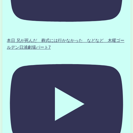
本日 兄が死んだ 葬式には行かなかった などなど 木曜ゴー
ルデン日浦劇場パート7