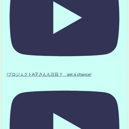
/プロジェクトA子さんも注目？ get a chance!