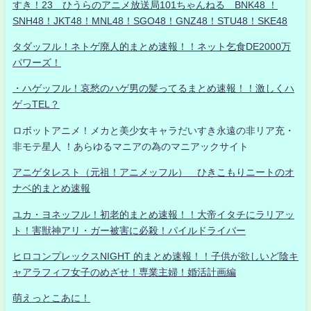
すき！23 ひうらのアニメ放送局101ちゃんねる BNK48 ！
SNH48！JKT48！MNL48！SGO48！GNZ48！STU48！SKE48
タダッフル！ネトゲ廃人的まとめ速報！！ネット乞食DE2000万
パワーズ！
・ハゲッフル！哀愁のハゲ男の髪ってるまとめ速報！！激しくハ
ゲっTEL？
ロボットアニメ！メカと美少女キャラだいすき永遠の非リア充・
非モテ星人 ！あらゆるマニアの為のマニアックサイト
アニゲタレスト（元祖！アニメッフル） ひきこもりニートのオ
ナベ的まとめ速報
ユカ・ヨネッフル！初老的まとめ速報！！大帝イタチにラリアッ
ト！害獣神アリ・ガー被害に必殺！パイルドライバー
ヒロコンプレックスNIGHT 的まとめ速報！！子供が欲しいど陰キ
ャアラフィフ女子のめざせ！専業主婦！婚活計画編
萌えっとこあに！