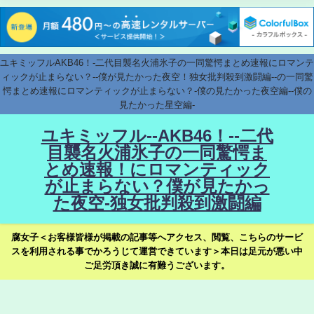
ユキミッフルAKB46！-二代目襲名火浦氷子の一同驚愕まとめ速報にロマンテ
ィックが止まらない？--僕が見たかった夜空！独女批判殺到激闘編--の一同驚
愕まとめ速報にロマンティックが止まらない？-僕の見たかった夜空編--僕の
見たかった星空編-
ユキミッフル--AKB46！--二代
目襲名火浦氷子の一同驚愕ま
とめ速報！にロマンティック
が止まらない？僕が見たかっ
た夜空-独女批判殺到激闘編
腐女子＜お客様皆様が掲載の記事等へアクセス、閲覧、こちらのサービ
スを利用される事でかろうじて運営できています＞本日は足元が悪い中
ご足労頂き誠に有難うございます。