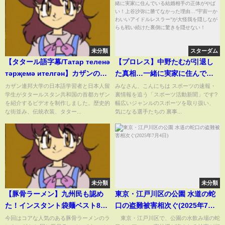
未分類
スターダム
【タタール語字幕/Татар теленә
【プロレス】中野たむが引退し
тәрҗемә ителгән】カザンの猫
た真相…一緒に実家に住んでい
第1話/Казан мәчесе#1
る結婚相手の正体がやばい！上
カザン連邦大学の日本語学習者と日本人留
みなさん、こんにちは スポーツの速報・
学生がタタールスタン共和国の首都カザン
裏情報を追う「スポーツ活動新聞」です?
谷沙弥に勝てなかった理由…”宇
を紹介するビデオを制作しました。歴史的
幅広いジャンルのスポーツを取り扱い、
宙一かわいいアイドルレスラ
な街並み、伝統衣装、タター...
気になる選手たちの 裏事...
ー”が大怪我を隠しながらも戦い
続けた裏側に驚きを隠せない！
未分類
未分類
【豚骨ラーメン】九州民も認め
東京・江戸川区の公園 水道の蛇
た！インスタント袋麺ベスト8！
口の盗難被害相次ぐ(2025年7月4
【ゆっくり解説】
日)
今回はコアな人気のある豚骨ラーメンのラ
東京・江戸川区で、公園の水飲み場の蛇