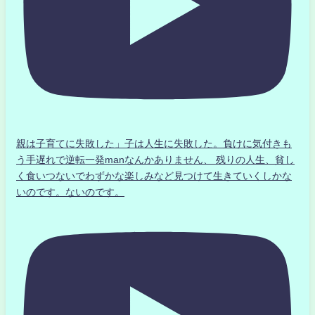
親は子育てに失敗した」子は人生に失敗した。負けに気付きも
う手遅れで逆転一発manなんかありません、 残りの人生、貧し
く食いつないでわずかな楽しみなど見つけて生きていくしかな
いのです。ないのです。