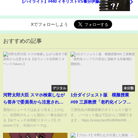
【ハイライト】#440 イキリストVS養分伊藤
Xでフォローしよう
おすすめの記事
デジタル
未分類
河野太郎大臣 スマホ検索しなが
1分ダイジェスト版 模擬授業
ら答弁で委員長から注意される
#09 三原教授「老朽化インフラ
【㊙ウォッチ永田町リターンズ
の安全に貢献する非破壊計測技
普段のニュースではあまり見ることのな
三原先生の模擬授業のダイジェスト版で
い、永田町のちょっと面白い一幕を紹介す
す。 ノーカット版は下記からご視聴でき
#shorts 】
術」
る【㊙ウォッチ永田町リターンズ】の
ます。 https://youtu.be/r8UdhRdsN8I ...
shortsです。今回のテーマは...