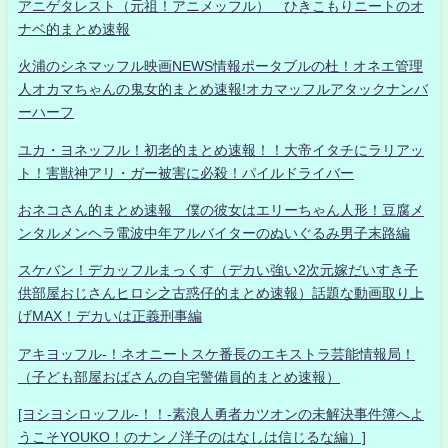
アニゲタレスト（元祖！アニメッフル） ひきこもりニートのオ
ナベ的まとめ速報
火浦のシネマッフル映画NEWS情報ポータブルの杜！オネエ管理
人オカマちゃんの鬼女的まとめ速報!オカマッフルアタックナンバ
ーハーフ
ユカ・ヨネッフル！初老的まとめ速報！！大帝イタチにラリアッ
ト！害獣神アリ・ガー被害に必殺！パイルドライバー
おネコさん的まとめ速報 僕の彼女はエリーちゃん人形！豆腐メ
ンタルメンヘラ電波中年アルバイターのぬいぐるみ男子末路編
スケバン！デカッフルまっくす（デカい強い2次元嫁だいすき子
供部屋おじさんヒロシ之古惑仔的まとめ速報）話題な動画取り上
げMAX！デカいは正義刑事編
アキヨッフル-！ネオニートスケ番長のエキストラ芸能情報局！
（子ども部屋おばさんの自宅警備員的まとめ速報）
[ヨシヨシロッフル-！！-素浪人勇者カツオンの未解決事件簿へよ
うこそYOUKO！のナンノ洋子のはなしは信じるな編）]