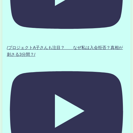
/プロジェクトA子さんも注目？ なぜ私は入会拒否？真相が
刺さる3分間？/