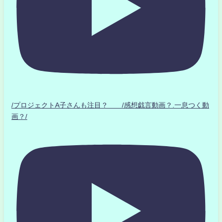
/プロジェクトA子さんも注目？ /感想戯言動画？.一息つく動
画？/