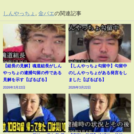
しんやっちょ
,
金バエ
の関連記事
【組長の見解】魂道組長がしん
【しんやっちょ勾留中】勾留中
やっちょの逮捕勾留の件である
のしんやっちょがある発言をし
見解を示す【ぱるぱる】
ました【ぱるぱる】
2026年3月22日
2026年3月22日