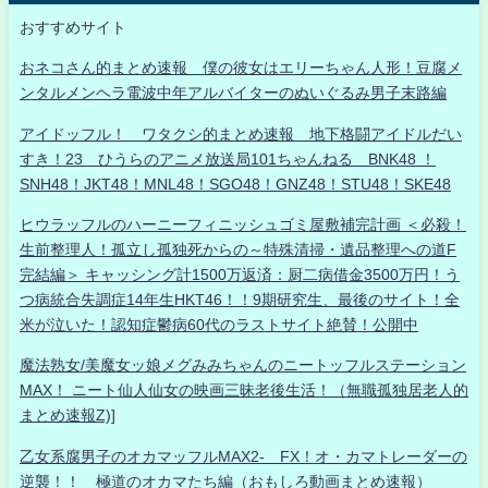
おすすめサイト
おネコさん的まとめ速報 僕の彼女はエリーちゃん人形！豆腐メ
ンタルメンヘラ電波中年アルバイターのぬいぐるみ男子末路編
アイドッフル！ ワタクシ的まとめ速報 地下格闘アイドルだい
すき！23 ひうらのアニメ放送局101ちゃんねる BNK48 ！
SNH48！JKT48！MNL48！SGO48！GNZ48！STU48！SKE48
ヒウラッフルのハーニーフィニッシュゴミ屋敷補完計画 ＜必殺！
生前整理人！孤立し孤独死からの～特殊清掃・遺品整理への道F
完結編＞ キャッシング計1500万返済：厨二病借金3500万円！う
つ病統合失調症14年生HKT46！！9期研究生、最後のサイト！全
米が泣いた！認知症鬱病60代のラストサイト絶賛！公開中
魔法熟女/美魔女ッ娘メグみみちゃんのニートッフルステーション
MAX！ ニート仙人仙女の映画三昧老後生活！（無職孤独居老人的
まとめ速報Z)]
乙女系腐男子のオカマッフルMAX2- FX！オ・カマトレーダーの
逆襲！！ 極道のオカマたち編（おもしろ動画まとめ速報）