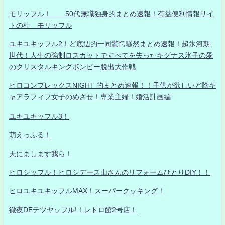
モリッフル！ 50代無職独身的まとめ速報！有益便利情報サイ
トの杜 モリッフル
ユキユキッフル2！ど底辺的一同驚愕騒然まとめ速報！超氷河期
世代！人生の強制ロスカットですべてを失ったキグナス氷子の愛
のクリスタルキングボンビー脱出大作戦
ヒロコンプレックスNIGHT 的まとめ速報！！子供が欲しいど陰キ
ャアラフィフ女子のめざせ！専業主婦！婚活計画編
ユキユキッフル3！
萌えっふる！
天にまします我ら！
ヒロシッフル！ヒロシデース山さんのリフォームひとりDIY！！
ヒロユキユキッフルMAX！スーパークッキング！
徹夜DEテツヤッフル!！レトロ館2号店！