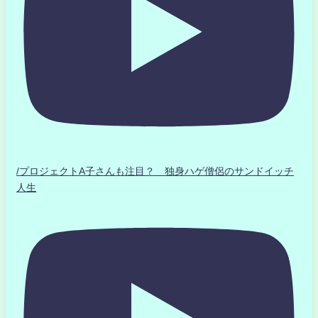
/プロジェクトA子さんも注目？ 独身ハゲ僧侶のサンドイッチ
人生