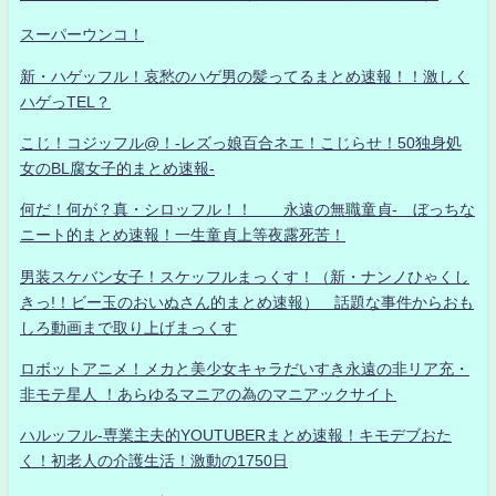
スーパーウンコ！
新・ハゲッフル！哀愁のハゲ男の髪ってるまとめ速報！！激しく
ハゲっTEL？
こじ！コジッフル@！-レズっ娘百合ネエ！こじらせ！50独身処
女のBL腐女子的まとめ速報-
何だ！何が？真・シロッフル！！ 永遠の無職童貞- ぼっちな
ニート的まとめ速報！一生童貞上等夜露死苦！
男装スケバン女子！スケッフルまっくす！（新・ナンノひゃくし
きっ!！ビー玉のおいぬさん的まとめ速報） 話題な事件からおも
しろ動画まで取り上げまっくす
ロボットアニメ！メカと美少女キャラだいすき永遠の非リア充・
非モテ星人 ！あらゆるマニアの為のマニアックサイト
ハルッフル-専業主夫的YOUTUBERまとめ速報！キモデブおた
く！初老人の介護生活！激動の1750日