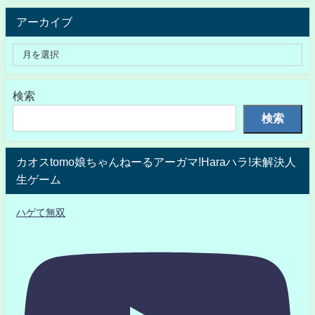
アーカイブ
検索
検索
カオスtomo娘ちゃんねーるアーガマ!Haraハラ!未解決人
生ゲーム
ハゲて無双