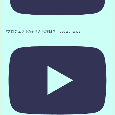
/プロジェクトA子さんも注目？ get a chance!