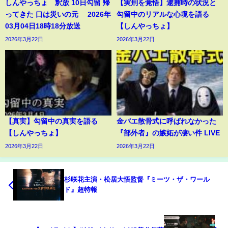
しんやっちょ 釈放 10日勾留 帰
【実刑を覚悟】逮捕時の状況と
ってきた 口は災いの元 2026年
勾留中のリアルな心境を語る
03月04日18時18分放送
【しんやっちょ】
2026年3月22日
2026年3月22日
【真実】勾留中の真実を語る
金バエ散骨式に呼ばれなかった
【しんやっちょ】
『部外者』の嫉妬が凄い件 LIVE
2026年3月22日
2026年3月22日
杉咲花主演・松居大悟監督『ミーツ・ザ・ワール
ド』超特報