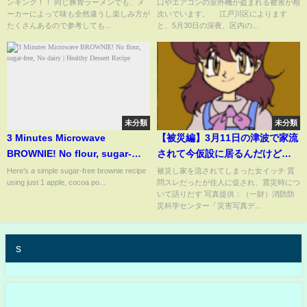
ンキング！！ 同じ豚骨ラーメンでも、メ
口やエアコンの室外機が盗まれる被害が相
ーカーによって味も全然違うし楽しみ方が
次いでいます。 江戸川区によります
たくさんあるので参考しても...
と、5月30日の深夜、区内の...
未分類
未分類
3 Minutes Microwave
【被災編】3月11日の津波で家流
BROWNIE! No flour, sugar-
されて今仮設に居るんだけど何
free, No dairy | Healthy
か質問ある？【東日本大震災】
Here’s a simple sugar-free brownie recipe
被災し家を流されてしまった女イッチ 質
using just 1 apple, cocoa po...
問スレだったが住人に促され、震災時につ
Dessert Recipe
【2ch感動スレ】
いて語りだす 写真提供：（一財）消防防
災科学センター「災害写真デ...
s