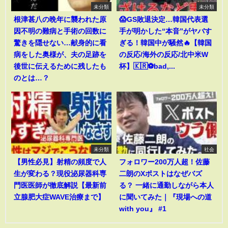
未分類
未分類
根津甚八の晩年に襲われた原
😱GS敗退決定…韓国代表選
因不明の難病と手術の回数に
手が明かした“本音”がヤバす
驚きを隠せない…献身的に看
ぎる！韓国中が騒然🔥【韓国
病をした奥様が、夫の足跡を
の反応/海外の反応/北中米W
後世に伝えるために残したも
杯】🇰🇷⚽bad,...
のとは…？
未分類
社会
【男性必見】射精の頻度で人
フォロワー200万人超！佐藤
生が変わる？現役泌尿器科専
二朗のXポストはなぜバズ
門医医師が徹底解説【最新前
る？ 一緒に通勤しながら本人
立腺肥大症WAVE治療まで】
に聞いてみた｜『現場への道
with you』 #1