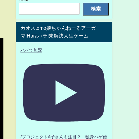
検索
カオスtomo娘ちゃんねーるアーガ
マ!Haraハラ!未解決人生ゲーム
ハゲて無双
/プロジェクトA子さんも注目？ 独身ハゲ僧