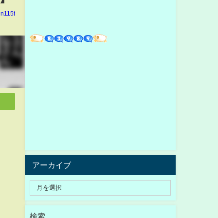
in115t
アーカイブ
検索