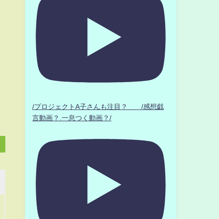
/プロジェクトA子さんも注目？ /感想戯
言動画？.一息つく動画？/