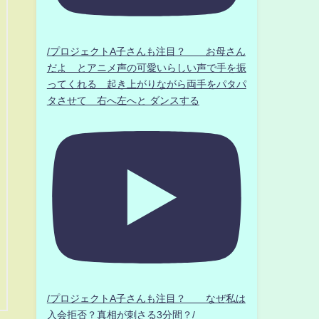
/プロジェクトA子さんも注目？ お母さん
だよ とアニメ声の可愛いらしい声で手を振
ってくれる 起き上がりながら両手をパタパ
タさせて 右へ左へと ダンスする
/プロジェクトA子さんも注目？ なぜ私は
入会拒否？真相が刺さる3分間？/