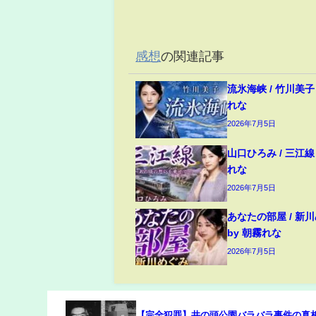
感想
の関連記事
流氷海峡 / 竹川美子 c
れな
2026年7月5日
山口ひろみ / 三江線 c
れな
2026年7月5日
あなたの部屋 / 新川め
by 朝霧れな
2026年7月5日
【完全犯罪】井の頭公園バラバラ事件の真