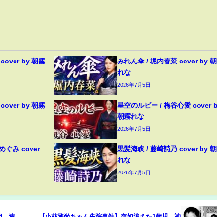
over by 朝霧
みれん傘 / 堀内春菜 cover by 
れな
2026年7月5日
over by 朝霧
星空のルビー / 梅谷心愛 cover b
朝霧れな
2026年7月5日
ぐみ cover
黒髪海峡 / 藤崎詩乃 cover by 
れな
2026年7月5日
相…逮
【小林雅尚ちゃん失踪事件】突如消えた1歳児…神