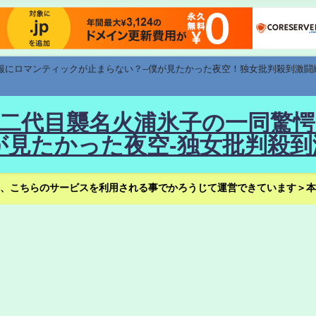
速報にロマンティックが止まらない？--僕が見たかった夜空！独女批判殺到激闘
！--二代目襲名火浦氷子の一同
見たかった夜空-独女批判殺到
、こちらのサービスを利用される事でかろうじて運営できています＞本