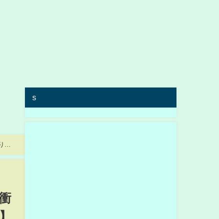
s
り解
衝
】