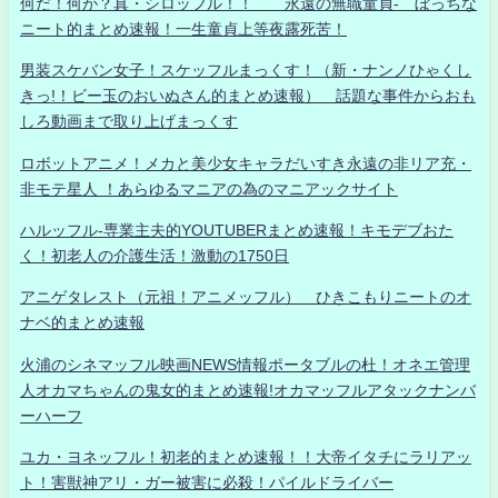
何だ！何が？真・シロッフル！！ 永遠の無職童貞- ぼっちな
ニート的まとめ速報！一生童貞上等夜露死苦！
男装スケバン女子！スケッフルまっくす！（新・ナンノひゃくし
きっ!！ビー玉のおいぬさん的まとめ速報） 話題な事件からおも
しろ動画まで取り上げまっくす
ロボットアニメ！メカと美少女キャラだいすき永遠の非リア充・
非モテ星人 ！あらゆるマニアの為のマニアックサイト
ハルッフル-専業主夫的YOUTUBERまとめ速報！キモデブおた
く！初老人の介護生活！激動の1750日
アニゲタレスト（元祖！アニメッフル） ひきこもりニートのオ
ナベ的まとめ速報
火浦のシネマッフル映画NEWS情報ポータブルの杜！オネエ管理
人オカマちゃんの鬼女的まとめ速報!オカマッフルアタックナンバ
ーハーフ
ユカ・ヨネッフル！初老的まとめ速報！！大帝イタチにラリアッ
ト！害獣神アリ・ガー被害に必殺！パイルドライバー