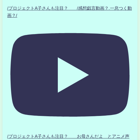
/プロジェクトA子さんも注目？ /感想戯言動画？.一息つく動
画？/
/プロジェクトA子さんも注目？ お母さんだよ とアニメ声