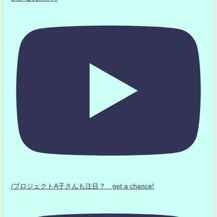
/プロジェクトA子さんも注目？ get a chance!