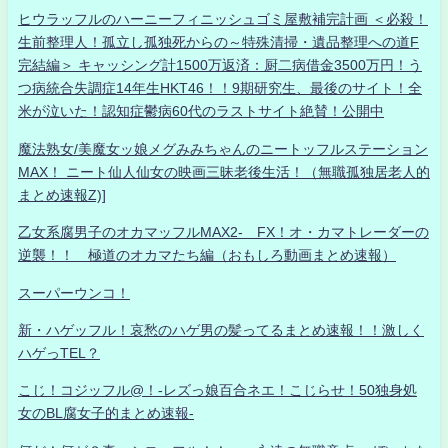
ヒウラッフルのハーニーフィニッシュゴミ屋敷補完計画 ＜必殺！
生前整理人！孤立し孤独死からの～特殊清掃・遺品整理への道F
完結編＞ キャッシング計1500万返済：厨二病借金3500万円！う
つ病統合失調症14年生HKT46！！9期研究生、最後のサイト！全
米が泣いた！認知症鬱病60代のラストサイト絶賛！公開中
魔法熟女/美魔女ッ娘メグみみちゃんのニートッフルステーション
MAX！ ニート仙人仙女の映画三昧老後生活！（無職孤独居老人的
まとめ速報Z)]
乙女系腐男子のオカマッフルMAX2- FX！オ・カマトレーダーの
逆襲！！ 極道のオカマたち編（おもしろ動画まとめ速報）
スーパーウンコ！
新・ハゲッフル！哀愁のハゲ男の髪ってるまとめ速報！！激しく
ハゲっTEL？
こじ！コジッフル@！-レズっ娘百合ネエ！こじらせ！50独身処
女のBL腐女子的まとめ速報-