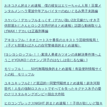
おネコさん的まとめ速報 僕の彼女はエリーちゃん人形！豆腐メ
ンタルメンヘラ電波中年アルバイターのぬいぐるみ男子末路編
スケバン！デカッフルまっくす（デカい強い2次元嫁だいすき子
供部屋おじさんヒロシ之古惑仔的まとめ速報）話題な動画取り上
げMAX！デカいは正義刑事編
アキヨッフル-！ネオニートスケ番長のエキストラ芸能情報局！
（子ども部屋おばさんの自宅警備員的まとめ速報）
[ヨシヨシロッフル-！！-素浪人勇者カツオンの未解決事件簿へよ
うこそYOUKO！のナンノ洋子のはなしは信じるな編）]
モリッフル！ 50代無職独身的まとめ速報！有益便利情報サイ
トの杜 モリッフル
ユキユキッフル2！ど底辺的一同驚愕騒然まとめ速報！超氷河期
世代！人生の強制ロスカットですべてを失ったキグナス氷子の愛
のクリスタルキングボンビー脱出大作戦
ヒロコンプレックスNIGHT 的まとめ速報！！子供が欲しいど陰キ