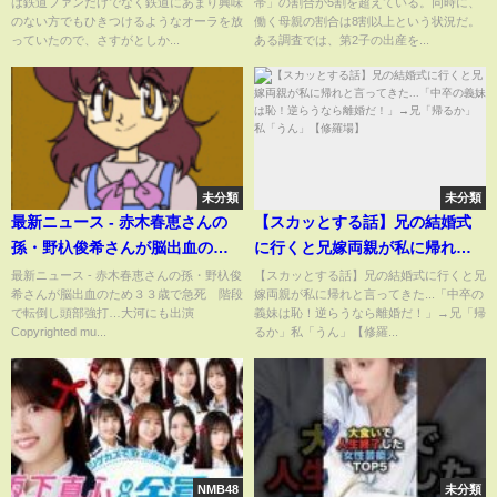
は鉄道ファンだけでなく鉄道にあまり興味
帯」の割合が5割を超えている。同時に、
ポートと、ライフスタイルの変
のない方でもひきつけるようなオーラを放
働く母親の割合は8割以上という状況だ。
化(ABEMA TIMES)
っていたので、さすがとしか...
ある調査では、第2子の出産を...
未分類
未分類
最新ニュース - 赤木春恵さんの
【スカッとする話】兄の結婚式
孫・野杁俊希さんが脳出血のた
に行くと兄嫁両親が私に帰れと
め３３歳で急死 階段で転倒し
言ってきた...「中卒の義妹は恥！
最新ニュース - 赤木春恵さんの孫・野杁俊
【スカッとする話】兄の結婚式に行くと兄
希さんが脳出血のため３３歳で急死 階段
嫁両親が私に帰れと言ってきた...「中卒の
頭部強打…大河にも出演
逆らうなら離婚だ！」→兄「帰
で転倒し頭部強打…大河にも出演
義妹は恥！逆らうなら離婚だ！」→兄「帰
るか」私「うん」【修羅場】
Copyrighted mu...
るか」私「うん」【修羅...
NMB48
未分類