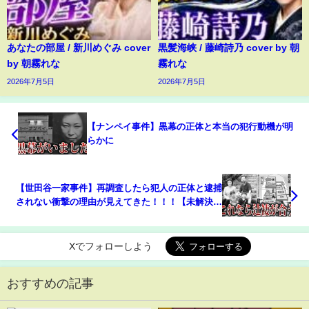
あなたの部屋 / 新川めぐみ cover
黒髪海峡 / 藤崎詩乃 cover by 朝
by 朝霧れな
霧れな
2026年7月5日
2026年7月5日
【ナンペイ事件】黒幕の正体と本当の犯行動機が明
らかに
【世田谷一家事件】再調査したら犯人の正体と逮捕
されない衝撃の理由が見えてきた！！！【未解決事
件】【ゆっくり解説】
Xでフォローしよう
おすすめの記事