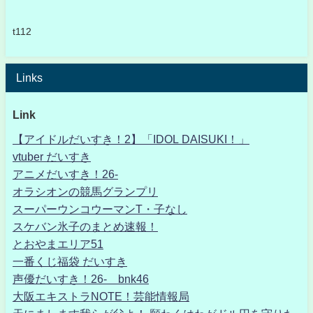
t112
Links
Link
【アイドルだいすき！2】「IDOL DAISUKI！」
vtuber だいすき
アニメだいすき！26-
オラシオンの競馬グランプリ
スーパーウンコウーマンT・子なし
スケバン氷子のまとめ速報！
とおやまエリア51
一番くじ福袋 だいすき
声優だいすき！26- bnk46
大阪エキストラNOTE！芸能情報局