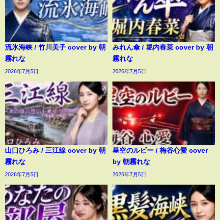
流氷海峡 / 竹川美子 cover by 朝
みれん傘 / 堀内春菜 cover by 朝
霧れな
霧れな
2026年7月5日
2026年7月5日
山口ひろみ / 三江線 cover by 朝
星空のルビー / 梅谷心愛 cover
霧れな
by 朝霧れな
2026年7月5日
2026年7月5日