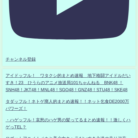
チャンネル登録
アイドッフル！ ワタクシ的まとめ速報 地下格闘アイドルだい
すき！23 ひうらのアニメ放送局101ちゃんねる BNK48 ！
SNH48！JKT48！MNL48！SGO48！GNZ48！STU48！SKE48
タダッフル！ネトゲ廃人的まとめ速報！！ネット乞食DE2000万
パワーズ！
・ハゲッフル！哀愁のハゲ男の髪ってるまとめ速報！！激しくハ
ゲっTEL？