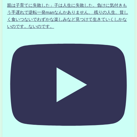
親は子育てに失敗した」子は人生に失敗した。負けに気付きも
う手遅れで逆転一発manなんかありません、 残りの人生、貧し
く食いつないでわずかな楽しみなど見つけて生きていくしかな
いのです。ないのです。