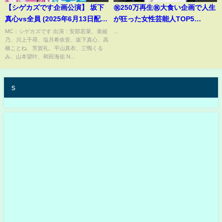
【シゲカズです企画公演】 坂下
㊗️250万再生㊗️大食い企画で人生
真心vs全員 (2025年6月13日配信
が狂った女性芸能人TOP5
分)
#shorts #short #雑学 #芸能人 #
MC：シゲカズです 出演：安部若菜、泉綾
...
乃、川上千尋、塩月希依音、坂下真心、高
ギャル曽根 #萌乃あずき
橋ことね、芳賀礼、平山真衣、三鴨くる
み、山本望叶、和田海佑 N...
s