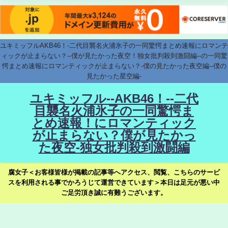
ユキミッフルAKB46！-二代目襲名火浦氷子の一同驚愕まとめ速報にロマンテ
ィックが止まらない？--僕が見たかった夜空！独女批判殺到激闘編--の一同驚
愕まとめ速報にロマンティックが止まらない？-僕の見たかった夜空編--僕の
見たかった星空編-
ユキミッフル--AKB46！--二代
目襲名火浦氷子の一同驚愕ま
とめ速報！にロマンティック
が止まらない？僕が見たかっ
た夜空-独女批判殺到激闘編
腐女子＜お客様皆様が掲載の記事等へアクセス、閲覧、こちらのサービ
スを利用される事でかろうじて運営できています＞本日は足元が悪い中
ご足労頂き誠に有難うございます。