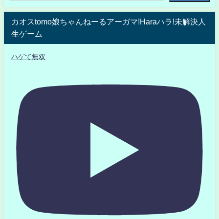
カオスtomo娘ちゃんねーるアーガマ!Haraハラ!未解決人
生ゲーム
ハゲて無双