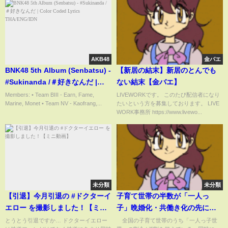
AKB48
金バエ
BNK48 5th Album (Senbatsu) -
【新居の結末】新居のとんでも
#Sukinanda /＃好きなんだ |
ない結末【金バエ】
Color Coded Lyrics
Members: • Team BIII - Earn, Fame,
LIVEWORKです。 このたび配信者になり
Marine, Monet • Team NV - Kaofrang,...
たいという方を募集しております。 LIVE
THA/ENG/IDN
WORK事務所 https://www.livewo...
未分類
未分類
【引退】今月引退の #ドクターイ
子育て世帯の半数が「一人っ
エロー を撮影しました！【ミニ
子」晩婚化・共働き化の先にあ
動画】
った「2人目の壁」求められるサ
とうとう引退ですか… ドクターイエロー
全国の子育て世帯のうち「一人っ子世