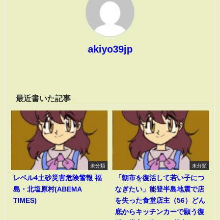
akiyo39jp
最近書いた記事
未分類
未分類
レベル4土砂災害危険警報 福
「朝市を復活して若い子につ
島・北塩原村(ABEMA
なぎたい」能登半島地震で店
TIMES)
を失った食堂店主（56）どん
底からキッチンカーで願う復