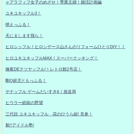
ャアラフィフ女子のめざせ！専業主婦！婚活計画編
ユキユキッフル3！
萌えっふる！
天にまします我ら！
ヒロシッフル！ヒロシデース山さんのリフォームひとりDIY！！
ヒロユキユキッフルMAX！スーパークッキング！
徹夜DEテツヤッフル!！レトロ館2号店！
剛Q超児ともっふる！
ヤナッフル ゲームだいすき6！放送局
ヒウラー総統の野望
三代目 ユキユキッフル 花のひうら組! 見参！
魁!!アイドル塾!