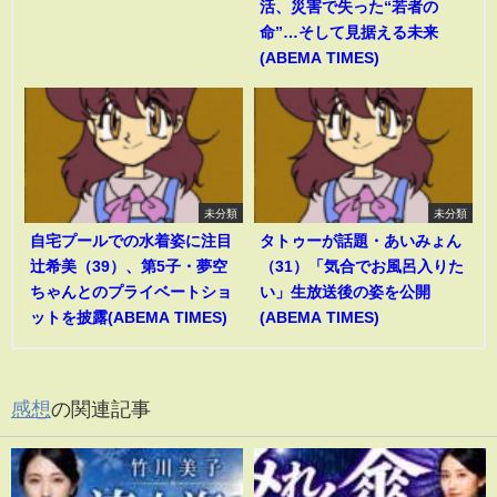
活、災害で失った“若者の
命”…そして見据える未来
(ABEMA TIMES)
未分類
未分類
自宅プールでの水着姿に注目
タトゥーが話題・あいみょん
辻希美（39）、第5子・夢空
（31）「気合でお風呂入りた
ちゃんとのプライベートショ
い」生放送後の姿を公開
ットを披露(ABEMA TIMES)
(ABEMA TIMES)
感想
の関連記事