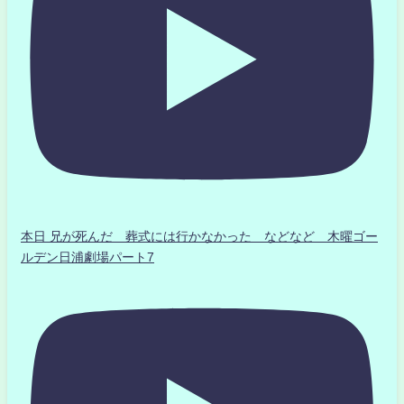
本日 兄が死んだ 葬式には行かなかった などなど 木曜ゴー
ルデン日浦劇場パート7