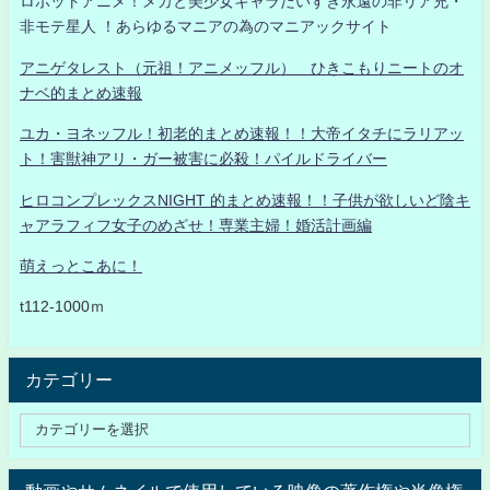
ロボットアニメ！メカと美少女キャラだいすき永遠の非リア充・
非モテ星人 ！あらゆるマニアの為のマニアックサイト
アニゲタレスト（元祖！アニメッフル） ひきこもりニートのオ
ナベ的まとめ速報
ユカ・ヨネッフル！初老的まとめ速報！！大帝イタチにラリアッ
ト！害獣神アリ・ガー被害に必殺！パイルドライバー
ヒロコンプレックスNIGHT 的まとめ速報！！子供が欲しいど陰キ
ャアラフィフ女子のめざせ！専業主婦！婚活計画編
萌えっとこあに！
t112-1000ｍ
カテゴリー