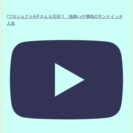
/プロジェクトA子さんも注目？ 独身ハゲ僧侶のサンドイッチ
人生